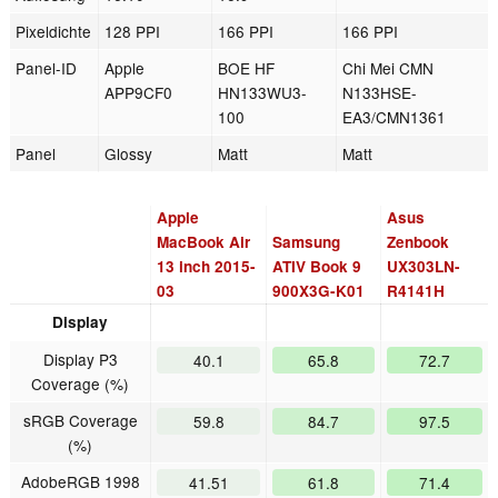
Pixeldichte
128 PPI
166 PPI
166 PPI
Panel-ID
Apple
BOE HF
Chi Mei CMN
APP9CF0
HN133WU3-
N133HSE-
100
EA3/CMN1361
Panel
Glossy
Matt
Matt
Apple
Asus
MacBook Air
Samsung
Zenbook
13 inch 2015-
ATIV Book 9
UX303LN-
03
900X3G-K01
R4141H
Display
Display P3
40.1
65.8
72.7
Coverage (%)
sRGB Coverage
59.8
84.7
97.5
(%)
AdobeRGB 1998
41.51
61.8
71.4