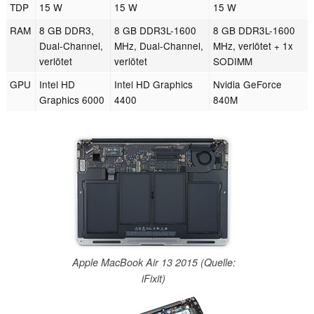
TDP
15 W
15 W
15 W
RAM
8 GB DDR3,
8 GB DDR3L-1600
8 GB DDR3L-1600
Dual-Channel,
MHz, Dual-Channel,
MHz, verlötet + 1x
verlötet
verlötet
SODIMM
GPU
Intel HD
Intel HD Graphics
Nvidia GeForce
Graphics 6000
4400
840M
Apple MacBook Air 13 2015 (Quelle:
iFixit)