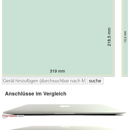
218.5 mm
223 mm
227 mm
13.2 mm
19 mm
17 mm
319 mm
323 mm
325 mm
Anschlüsse im Vergleich