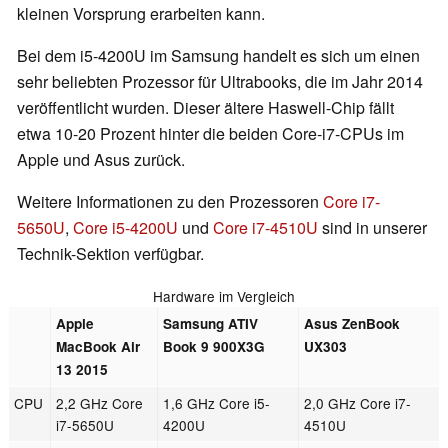
kleinen Vorsprung erarbeiten kann.
Bei dem i5-4200U im Samsung handelt es sich um einen
sehr beliebten Prozessor für Ultrabooks, die im Jahr 2014
veröffentlicht wurden. Dieser ältere Haswell-Chip fällt
etwa 10-20 Prozent hinter die beiden Core-i7-CPUs im
Apple und Asus zurück.
Weitere Informationen zu den Prozessoren
Core i7-
5650U
,
Core i5-4200U
und
Core i7-4510U
sind in unserer
Technik-Sektion verfügbar.
Hardware im Vergleich
Apple
Samsung ATIV
Asus ZenBook
MacBook Air
Book 9 900X3G
UX303
13 2015
CPU
2,2 GHz Core
1,6 GHz Core i5-
2,0 GHz Core i7-
i7-5650U
4200U
4510U