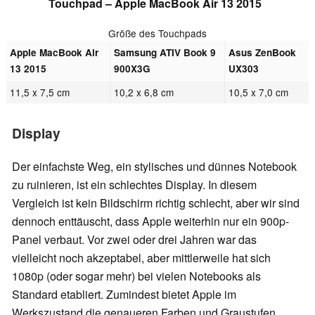
Touchpad –
Apple MacBook Air 13 2015
Größe des Touchpads
Apple MacBook Air
Samsung ATIV Book 9
Asus ZenBook
13 2015
900X3G
UX303
11,5 x 7,5 cm
10,2 x 6,8 cm
10,5 x 7,0 cm
Display
Der einfachste Weg, ein stylisches und dünnes Notebook
zu ruinieren, ist ein schlechtes Display. In diesem
Vergleich ist kein Bildschirm richtig schlecht, aber wir sind
dennoch enttäuscht, dass Apple weiterhin nur ein 900p-
Panel verbaut. Vor zwei oder drei Jahren war das
vielleicht noch akzeptabel, aber mittlerweile hat sich
1080p (oder sogar mehr) bei vielen Notebooks als
Standard etabliert. Zumindest bietet Apple im
Werkszustand die genaueren Farben und Graustufen.