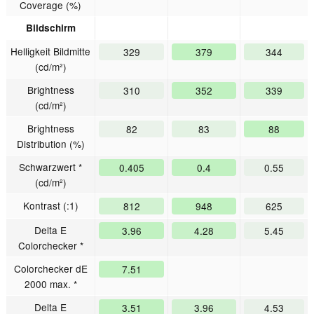
Coverage (%)
Bildschirm
Helligkeit Bildmitte
329
379
344
(cd/m²)
Brightness
310
352
339
(cd/m²)
Brightness
82
83
88
Distribution (%)
Schwarzwert *
0.405
0.4
0.55
(cd/m²)
Kontrast (:1)
812
948
625
Delta E
3.96
4.28
5.45
Colorchecker *
Colorchecker dE
7.51
2000 max. *
Delta E
3.51
3.96
4.53