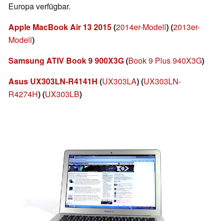
Europa verfügbar.
Apple MacBook Air 13 2015
(
2014er-Modell
)
(
2013er-
Modell
)
Samsung ATIV Book 9 900X3G
(
Book 9 Plus 940X3G
)
Asus UX303LN-R4141H
(
UX303LA
)
(
UX303LN-
R4274H
)
(
UX303LB
)