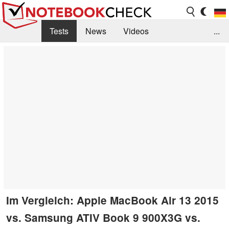
Tests
News
Videos
...
Benchmarks & Tech
Externe Tests
Kaufberatung
Deals
Suche
Jobs
Forum
Im Vergleich: Apple MacBook Air 13 2015
vs. Samsung ATIV Book 9 900X3G vs.