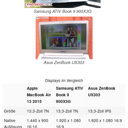
Samsung ATIV Book 9 900X3G
Asus ZenBook UX303
Displays im Vergleich
Apple
Samsung ATIV
Asus ZenBook
MacBook Air
Book 9
UX303
13 2015
900X3G
Größe
13,3-Zoll TN
13,3-Zoll TN
13,3-Zoll IPS
Native
1.440 x 900
1.920 x 1.080
1.920 x 1.080 16:9
Auflösung
16:10
16:9