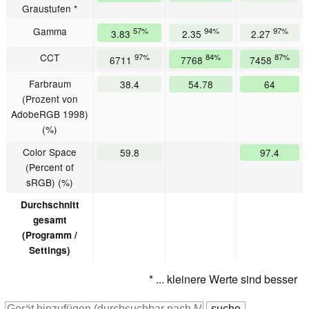
Graustufen *
Gamma
57%
94%
97%
3.83
2.35
2.27
CCT
97%
84%
87%
6711
7768
7458
Farbraum
38.4
54.78
64
(Prozent von
AdobeRGB 1998)
(%)
Color Space
59.8
97.4
(Percent of
sRGB) (%)
Durchschnitt
gesamt
(Programm /
Settings)
* ... kleinere Werte sind besser