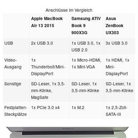
Anschlüsse im Vergleich
Apple MacBook
Samsung ATIV
Asus
Air 13 2015
Book 9
ZenBook
900X3G
UX303
USB
2x USB 3.0
1x USB 3.0, 1x
3x USB 3.0
USB 2.0
Video-
1x
1x Micro-HDMI,
1x HDMI, 1x
Ausgang
Thunderbolt/Mini-
1x Mini-VGA
Mini-
DisplayPort
DisplayPort
Sonstige
SD-Leser, 1x 3,5-
SD-Leser, 1x
SD-Leser, 1x
mm-Klinke,
3,5-mm-Klinke
3,5-mm-Klinke
MagSafe
Festplatten-
1x PCIe 3.0 x4
1x M.2
1x 2,5-Zoll-
Steckplätze
SATA-III