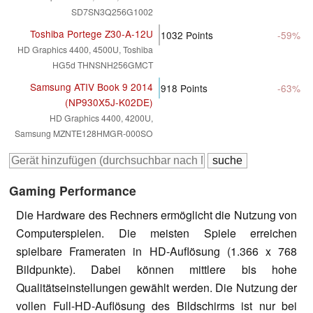
SD7SN3Q256G1002
Toshiba Portege Z30-A-12U
1032
Points
-59%
HD Graphics 4400, 4500U, Toshiba
HG5d THNSNH256GMCT
Samsung ATIV Book 9 2014
918
Points
-63%
(NP930X5J-K02DE)
HD Graphics 4400, 4200U,
Samsung MZNTE128HMGR-000SO
Gaming Performance
Die Hardware des Rechners ermöglicht die Nutzung von
Computerspielen. Die meisten Spiele erreichen
spielbare Frameraten in HD-Auflösung (1.366 x 768
Bildpunkte). Dabei können mittlere bis hohe
Qualitätseinstellungen gewählt werden. Die Nutzung der
vollen Full-HD-Auflösung des Bildschirms ist nur bei