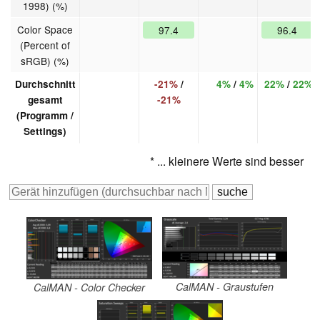
1998) (%)
Color Space
97.4
96.4
(Percent of
sRGB) (%)
Durchschnitt
-21%
/
4%
/
4%
22%
/
22%
gesamt
-21%
(Programm /
Settings)
* ... kleinere Werte sind besser
CalMAN - Graustufen
CalMAN - Color Checker