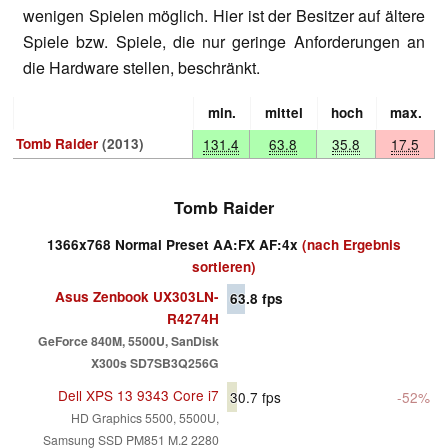
wenigen Spielen möglich. Hier ist der Besitzer auf ältere
Spiele bzw. Spiele, die nur geringe Anforderungen an
die Hardware stellen, beschränkt.
min.
mittel
hoch
max.
Tomb Raider
(2013)
131.4
63.8
35.8
17.5
Tomb Raider
1366x768 Normal Preset AA:FX AF:4x
(nach Ergebnis
sortieren)
Asus Zenbook UX303LN-
63.8
fps
R4274H
GeForce 840M, 5500U, SanDisk
X300s SD7SB3Q256G
Dell XPS 13 9343 Core i7
30.7
fps
-52%
HD Graphics 5500, 5500U,
Samsung SSD PM851 M.2 2280