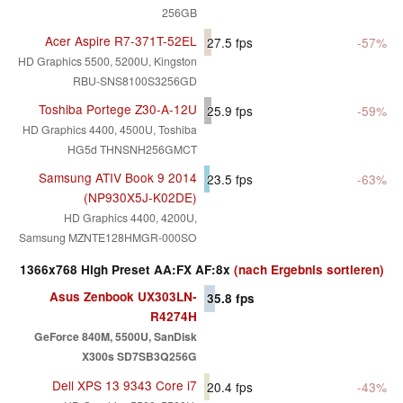
256GB
Acer Aspire R7-371T-52EL
27.5
fps
-57%
HD Graphics 5500, 5200U, Kingston
RBU-SNS8100S3256GD
Toshiba Portege Z30-A-12U
25.9
fps
-59%
HD Graphics 4400, 4500U, Toshiba
HG5d THNSNH256GMCT
Samsung ATIV Book 9 2014
23.5
fps
-63%
(NP930X5J-K02DE)
HD Graphics 4400, 4200U,
Samsung MZNTE128HMGR-000SO
1366x768 High Preset AA:FX AF:8x
(nach Ergebnis sortieren)
Asus Zenbook UX303LN-
35.8
fps
R4274H
GeForce 840M, 5500U, SanDisk
X300s SD7SB3Q256G
Dell XPS 13 9343 Core i7
20.4
fps
-43%