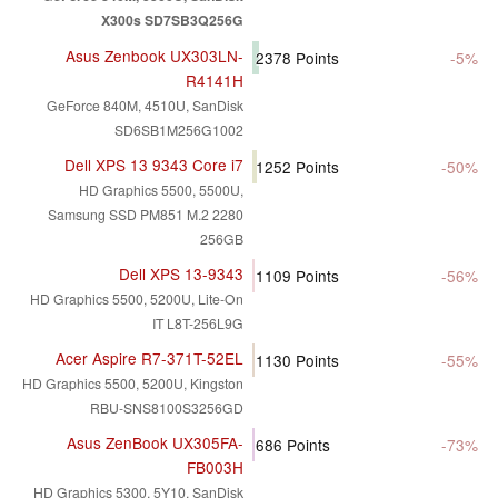
X300s SD7SB3Q256G
Asus Zenbook UX303LN-
2378
Points
-5%
R4141H
GeForce 840M, 4510U, SanDisk
SD6SB1M256G1002
Dell XPS 13 9343 Core i7
1252
Points
-50%
HD Graphics 5500, 5500U,
Samsung SSD PM851 M.2 2280
256GB
Dell XPS 13-9343
1109
Points
-56%
HD Graphics 5500, 5200U, Lite-On
IT L8T-256L9G
Acer Aspire R7-371T-52EL
1130
Points
-55%
HD Graphics 5500, 5200U, Kingston
RBU-SNS8100S3256GD
Asus ZenBook UX305FA-
686
Points
-73%
FB003H
HD Graphics 5300, 5Y10, SanDisk