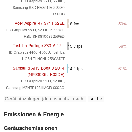
HD Graphics 5500, 5500U,
Samsung SSD PM851 M.2 2280
256GB
Acer Aspire R7-371T-52EL
18
fps
-50%
HD Graphics 5500, 5200U, Kingston
RBU-SNS8100S3256GD
Toshiba Portege Z30-A-12U
15.7
fps
-56%
HD Graphics 4400, 4500U, Toshiba
HG5d THNSNH256GMCT
Samsung ATIV Book 9 2014
14.1
fps
-61%
(NP930X5J-K02DE)
HD Graphics 4400, 4200U,
Samsung MZNTE128HMGR-000SO
Emissionen & Energie
Geräuschemissionen