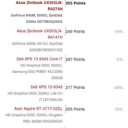
Asus Zenbook UX303LN-
303
Points
R4274H
GeForce 840M, 5500U, SanDisk
X300s SD7SB3Q256G
Asus Zenbook UX303LN-
249
Points
-18%
R4141H
GeForce 840M, 4510U, SanDisk
SD6SB1M256G1002
Dell XPS 13 9343 Core i7
287
Points
-5%
HD Graphics 5500, 5500U,
Samsung SSD PM851 M.2 2280
256GB
Dell XPS 13-9343
217
Points
-28%
HD Graphics 5500, 5200U, Lite-On
IT L8T-256L9G
Acer Aspire R7-371T-52EL
255
Points
-16%
HD Graphics 5500, 5200U, Kingston
RBU-SNS8100S3256GD