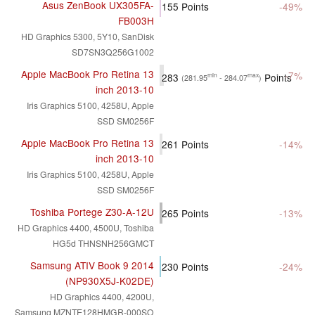
Asus ZenBook UX305FA-
155
Points
-49%
FB003H
HD Graphics 5300, 5Y10, SanDisk
SD7SN3Q256G1002
Apple MacBook Pro Retina 13
-7%
283
Points
min
max
(281.95
- 284.07
)
inch 2013-10
Iris Graphics 5100, 4258U, Apple
SSD SM0256F
Apple MacBook Pro Retina 13
261
Points
-14%
inch 2013-10
Iris Graphics 5100, 4258U, Apple
SSD SM0256F
Toshiba Portege Z30-A-12U
265
Points
-13%
HD Graphics 4400, 4500U, Toshiba
HG5d THNSNH256GMCT
Samsung ATIV Book 9 2014
230
Points
-24%
(NP930X5J-K02DE)
HD Graphics 4400, 4200U,
Samsung MZNTE128HMGR-000SO