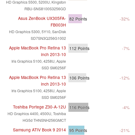
HD Graphics 5500, 5200U, Kingston
RBU-SNS8100S3256GD
Asus ZenBook UX305FA-
82
Points
-32%
FB003H
HD Graphics 5300, 5Y10, SanDisk
SD7SN3Q256G1002
Apple MacBook Pro Retina 13
112
Points
-7%
inch 2013-10
Iris Graphics 5100, 4258U, Apple
SSD SM0256F
Apple MacBook Pro Retina 13
106
Points
-12%
inch 2013-10
Iris Graphics 5100, 4258U, Apple
SSD SM0256F
Toshiba Portege Z30-A-12U
116
Points
-4%
HD Graphics 4400, 4500U, Toshiba
HG5d THNSNH256GMCT
Samsung ATIV Book 9 2014
95
Points
-21%