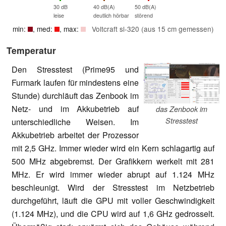
30 dB
40 dB(A)
50 dB(A)
leise
deutlich hörbar
störend
min:
, med:
, max:
Voltcraft sl-320 (aus 15 cm gemessen)
Temperatur
Den Stresstest (Prime95 und
Furmark laufen für mindestens eine
Stunde) durchläuft das Zenbook im
Netz- und im Akkubetrieb auf
das Zenbook im
Stresstest
unterschiedliche Weisen. Im
Akkubetrieb arbeitet der Prozessor
mit 2,5 GHz. Immer wieder wird ein Kern schlagartig auf
500 MHz abgebremst. Der Grafikkern werkelt mit 281
MHz. Er wird immer wieder abrupt auf 1.124 MHz
beschleunigt. Wird der Stresstest im Netzbetrieb
durchgeführt, läuft die GPU mit voller Geschwindigkeit
(1.124 MHz), und die CPU wird auf 1,6 GHz gedrosselt.