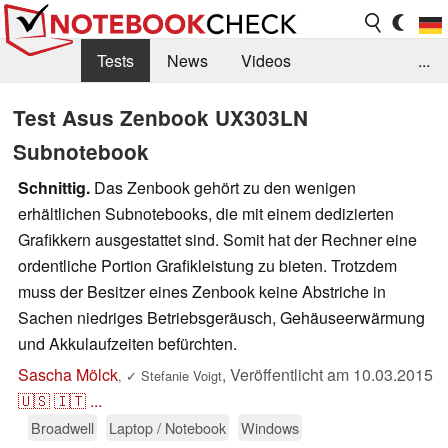
Tests
News
Videos
...
Benchmarks & Tech
Externe Tests
Test Asus Zenbook UX303LN
Subnotebook
Kaufberatung
Deals
Suche
Jobs
Schnittig.
Das Zenbook gehört zu den wenigen
Forum
erhältlichen Subnotebooks, die mit einem dedizierten
Grafikkern ausgestattet sind. Somit hat der Rechner eine
ordentliche Portion Grafikleistung zu bieten. Trotzdem
muss der Besitzer eines Zenbook keine Abstriche in
Sachen niedriges Betriebsgeräusch, Gehäuseerwärmung
und Akkulaufzeiten befürchten.
Sascha Mölck
,
Veröffentlicht am
10.03.2015
,
✓
Stefanie Voigt
🇺🇸
🇮🇹
...
Broadwell
Laptop / Notebook
Windows