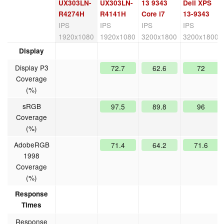
UX303LN-
UX303LN-
13 9343
Dell XPS
R4274H
R4141H
Core i7
13-9343
IPS
IPS
IPS
IPS
1920x1080
1920x1080
3200x1800
3200x1800
Display
Display P3
72.7
62.6
72
Coverage
(%)
sRGB
97.5
89.8
96
Coverage
(%)
AdobeRGB
71.4
64.2
71.6
1998
Coverage
(%)
Response
Times
Response