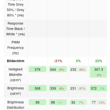
Time Grey
50% / Grey
80% * (ms)
Response
Time Black /
White * (ms)
PWM
Frequency
(Hz)
Bildschirm
-21%
4%
22%
Helligkeit
376
344
232
367.3
-9%
-38%
Bildmitte
-2%
(cd/m²)
Brightness
368
339
231
372
-8%
-37%
1%
(cd/m²)
Brightness
88
88
82
77
0%
-7%
-12%
Distribution