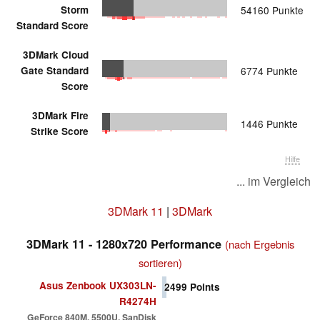
Storm
54160 Punkte
Standard Score
3DMark Cloud
Gate Standard
6774 Punkte
Score
3DMark Fire
1446 Punkte
Strike Score
Hilfe
... im Vergleich
3DMark 11
|
3DMark
3DMark 11 - 1280x720 Performance
(nach Ergebnis
sortieren)
Asus Zenbook UX303LN-
2499
Points
R4274H
GeForce 840M, 5500U, SanDisk