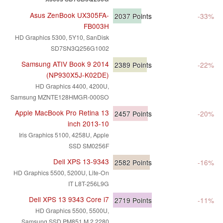
Asus ZenBook UX305FA-
2037
Points
-33%
FB003H
HD Graphics 5300, 5Y10, SanDisk
SD7SN3Q256G1002
Samsung ATIV Book 9 2014
2389
Points
-22%
(NP930X5J-K02DE)
HD Graphics 4400, 4200U,
Samsung MZNTE128HMGR-000SO
Apple MacBook Pro Retina 13
2457
Points
-20%
inch 2013-10
Iris Graphics 5100, 4258U, Apple
SSD SM0256F
Dell XPS 13-9343
2582
Points
-16%
HD Graphics 5500, 5200U, Lite-On
IT L8T-256L9G
Dell XPS 13 9343 Core i7
2719
Points
-11%
HD Graphics 5500, 5500U,
Samsung SSD PM851 M.2 2280