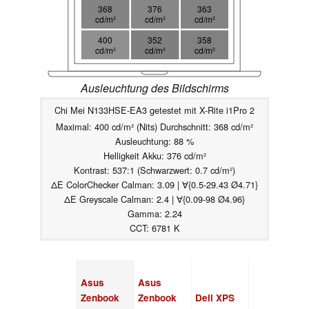
368
376
363
cd/m²
cd/m²
cd/m²
400
352
358
cd/m²
cd/m²
cd/m²
Ausleuchtung des Bildschirms
Chi Mei N133HSE-EA3 getestet mit X-Rite i1Pro 2
Maximal: 400 cd/m² (Nits) Durchschnitt: 368 cd/m²
Ausleuchtung: 88 %
Helligkeit Akku: 376 cd/m²
Kontrast: 537:1 (Schwarzwert: 0.7 cd/m²)
ΔE ColorChecker Calman: 3.09 | ∀{0.5-29.43 Ø4.71}
ΔE Greyscale Calman: 2.4 | ∀{0.09-98 Ø4.96}
Gamma: 2.24
CCT: 6781 K
Asus
Asus
Zenbook
Zenbook
Dell XPS