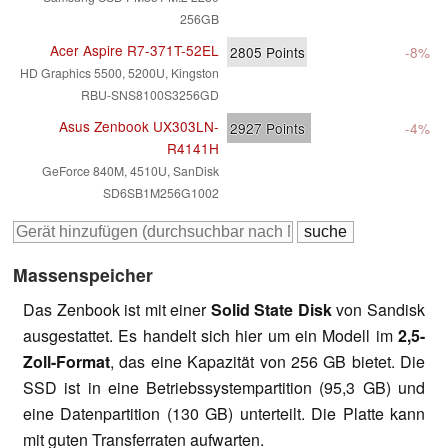
256GB
Acer Aspire R7-371T-52EL
2805
Points
-8%
HD Graphics 5500, 5200U, Kingston
RBU-SNS8100S3256GD
Asus Zenbook UX303LN-
2927
Points
-4%
R4141H
GeForce 840M, 4510U, SanDisk
SD6SB1M256G1002
Massenspeicher
Das Zenbook ist mit einer
Solid State Disk
von Sandisk
ausgestattet. Es handelt sich hier um ein Modell im
2,5-
Zoll-Format
, das eine Kapazität von 256 GB bietet. Die
SSD ist in eine Betriebssystempartition (95,3 GB) und
eine Datenpartition (130 GB) unterteilt. Die Platte kann
mit guten Transferraten aufwarten.