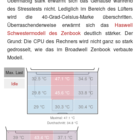
Übermäßig stark erwärmt sich das Gehäuse während
des Stresstests nicht. Lediglich im Bereich des Lüfters
wird die 40-Grad-Celsius-Marke überschritten.
Überraschenderweise erwärmt sich das
Haswell
Schwestermodell des Zenbook
deutlich stärker. Der
Grund: Die CPU des Rechners wird nicht ganz so stark
gedrosselt, wie das im Broadwell Zenbook verbaute
Modell.
Max. Last
32.5 °C
47.1 °C
34.6 °C
Idle
29.8 °C
45.6 °C
33.8 °C
29 °C
30.3 °C
30.4 °C
Maximal: 47.1 °C
Durchschnitt: 34.8 °C
39 °C
43.4 °C
37.1 °C