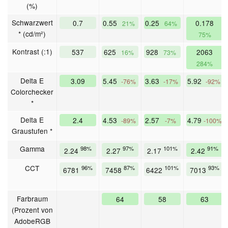
(%)
Schwarzwert
0.7
0.55
0.25
0.178
21%
64%
* (cd/m²)
75%
Kontrast (:1)
537
625
928
2063
16%
73%
284%
Delta E
3.09
5.45
3.63
5.92
-76%
-17%
-92%
Colorchecker
*
Delta E
2.4
4.53
2.57
4.79
-89%
-7%
-100%
Graustufen *
Gamma
98%
97%
101%
91%
2.24
2.27
2.17
2.42
CCT
96%
87%
101%
93%
6781
7458
6422
7013
Farbraum
64
58
63
(Prozent von
AdobeRGB