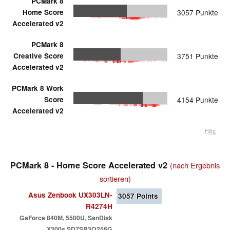
PCMark 8
Home Score
3057 Punkte
Accelerated v2
PCMark 8
Creative Score
3751 Punkte
Accelerated v2
PCMark 8 Work
Score
4154 Punkte
Accelerated v2
Hilfe
PCMark 8 - Home Score Accelerated v2
(nach Ergebnis
sortieren)
Asus Zenbook UX303LN-
3057
Points
R4274H
GeForce 840M, 5500U, SanDisk
X300s SD7SB3Q256G