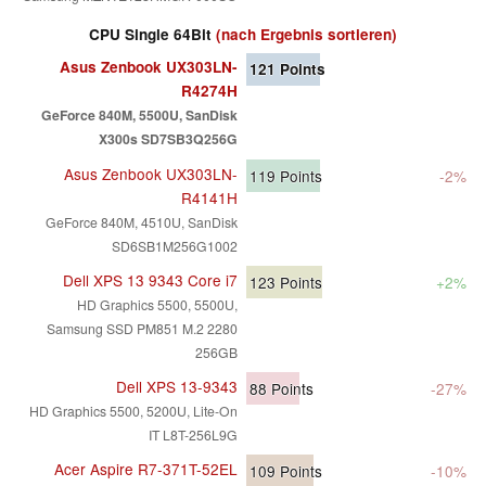
CPU Single 64Bit
(nach Ergebnis sortieren)
Asus Zenbook UX303LN-
121
Points
R4274H
GeForce 840M, 5500U, SanDisk
X300s SD7SB3Q256G
Asus Zenbook UX303LN-
119
Points
-2%
R4141H
GeForce 840M, 4510U, SanDisk
SD6SB1M256G1002
Dell XPS 13 9343 Core i7
123
Points
+2%
HD Graphics 5500, 5500U,
Samsung SSD PM851 M.2 2280
256GB
Dell XPS 13-9343
88
Points
-27%
HD Graphics 5500, 5200U, Lite-On
IT L8T-256L9G
Acer Aspire R7-371T-52EL
109
Points
-10%