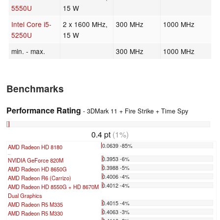
5550U
15 W
Intel Core i5-
2 x 1600 MHz,
300 MHz
1000 MHz
5250U
15 W
min. - max.
300 MHz
1000 MHz
Benchmarks
Performance Rating
- 3DMark 11 + Fire Strike + Time Spy
0.4 pt
(1%)
0.0639 -85%
AMD Radeon HD 8180
...
0.3953 -6%
NVIDIA GeForce 820M
0.3988 -5%
AMD Radeon HD 8650G
0.4006 -4%
AMD Radeon R6 (Carrizo)
0.4012 -4%
AMD Radeon HD 8550G + HD 8670M
Dual Graphics
0.4015 -4%
AMD Radeon R5 M335
0.4063 -3%
AMD Radeon R5 M330