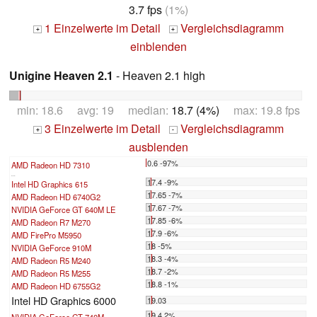
3.7 fps
(1%)
1 Einzelwerte im Detail
Vergleichsdiagramm
+
+
einblenden
Unigine Heaven 2.1
- Heaven 2.1 high
min: 18.6 avg: 19 median:
18.7 (4%)
max: 19.8 fps
3 Einzelwerte im Detail
Vergleichsdiagramm
+
-
ausblenden
0.6 -97%
AMD Radeon HD 7310
...
17.4 -9%
Intel HD Graphics 615
17.65 -7%
AMD Radeon HD 6740G2
17.67 -7%
NVIDIA GeForce GT 640M LE
17.85 -6%
AMD Radeon R7 M270
17.9 -6%
AMD FirePro M5950
18 -5%
NVIDIA GeForce 910M
18.3 -4%
AMD Radeon R5 M240
18.7 -2%
AMD Radeon R5 M255
18.8 -1%
AMD Radeon HD 6755G2
Intel HD Graphics 6000
19.03
19.4 2%