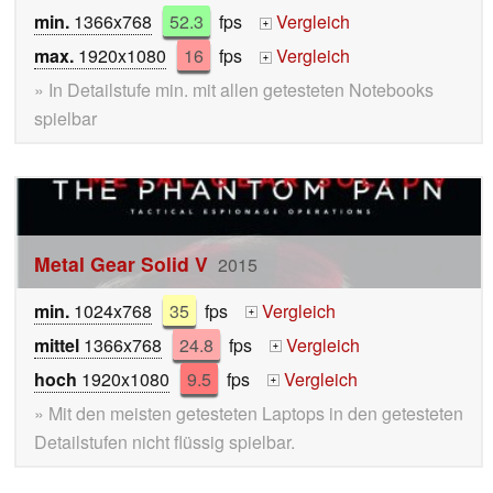
min.
1366x768
52.3
fps
Vergleich
+
max.
1920x1080
16
fps
Vergleich
+
» In Detailstufe min. mit allen getesteten Notebooks
spielbar
Metal Gear Solid V
2015
min.
1024x768
35
fps
Vergleich
+
mittel
1366x768
24.8
fps
Vergleich
+
hoch
1920x1080
9.5
fps
Vergleich
+
» Mit den meisten getesteten Laptops in den getesteten
Detailstufen nicht flüssig spielbar.