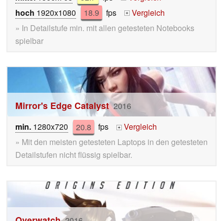
hoch
1920x1080
18.9
fps
Vergleich
+
» In Detailstufe min. mit allen getesteten Notebooks
spielbar
Mirror's Edge Catalyst
2016
min.
1280x720
20.8
fps
Vergleich
+
» Mit den meisten getesteten Laptops in den getesteten
Detailstufen nicht flüssig spielbar.
Overwatch
2016