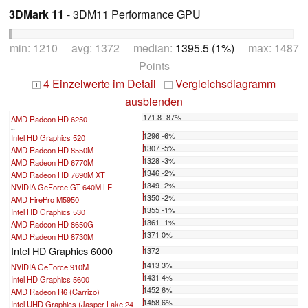
3DMark 11
- 3DM11 Performance GPU
min: 1210 avg: 1372 median:
1395.5 (1%)
max: 1487
Points
4 Einzelwerte im Detail
Vergleichsdiagramm
+
-
ausblenden
171.8 -87%
AMD Radeon HD 6250
...
1296 -6%
Intel HD Graphics 520
1307 -5%
AMD Radeon HD 8550M
1328 -3%
AMD Radeon HD 6770M
1346 -2%
AMD Radeon HD 7690M XT
1349 -2%
NVIDIA GeForce GT 640M LE
1350 -2%
AMD FirePro M5950
1355 -1%
Intel HD Graphics 530
1361 -1%
AMD Radeon HD 8650G
1371 0%
AMD Radeon HD 8730M
Intel HD Graphics 6000
1372
1413 3%
NVIDIA GeForce 910M
1431 4%
Intel HD Graphics 5600
1452 6%
AMD Radeon R6 (Carrizo)
1458 6%
Intel UHD Graphics (Jasper Lake 24