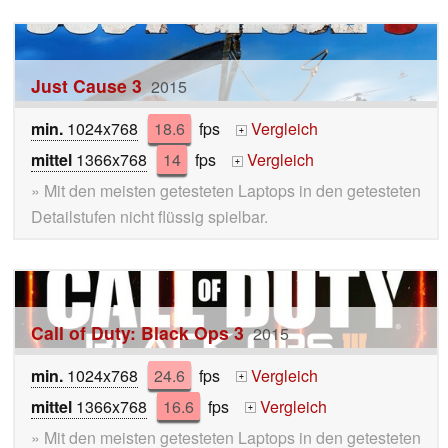
Just Cause 3
2015
min.
1024x768
18.6
fps
Vergleich
+
mittel
1366x768
14
fps
Vergleich
+
» Mit den meisten getesteten Laptops in den getesteten
Detailstufen nicht flüssig spielbar.
Call of Duty: Black Ops 3
2015
min.
1024x768
24.6
fps
Vergleich
+
mittel
1366x768
16.6
fps
Vergleich
+
» Mit den meisten getesteten Laptops in den getesteten