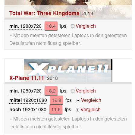
Total War: Three Kingdoms
2019
min.
1280x720
18.4
fps
Vergleich
+
» Mit den meisten getesteten Laptops in den getesteten
Detailstufen nicht flüssig spielbar.
X-Plane 11.11
2018
min.
1280x720
18.2
fps
Vergleich
+
mittel
1920x1080
12.9
fps
Vergleich
+
hoch
1920x1080
11.6
fps
Vergleich
+
» Mit den meisten getesteten Laptops in den getesteten
Detailstufen nicht flüssig spielbar.