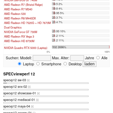
NVIDIA GeForce GT 740M
19.5 2%
AMD Radeon R7 (Bristol Ridge)
19.8 4%
AMD Radeon R7 M340
19.95 5%
AMD Radeon 530
20.3 7%
AMD Radeon R8 M445DX
20.4 7%
AMD Radeon HD 7520G + HD 7670M
Dual Graphics
20.93 10%
NVIDIA GeForce GT 730M
21.2 11%
AMD Radeon RX Vega 3
21.2 11%
AMD Radeon HD 8730M
...
532 2696%
NVIDIA Quadro RTX 5000 (Laptop)
0%
100%
Suchen:
Modell:
Max. Alter:
Jahre
Alle
Laptop
Smartphone
Desktop
SPECviewperf 12
specvp12 sw-03
+
specvp12 snx-02
+
specvp12 showcase-01
+
specvp12 mediacal-01
+
specvp12 maya-04
+
specvp12 energy-01