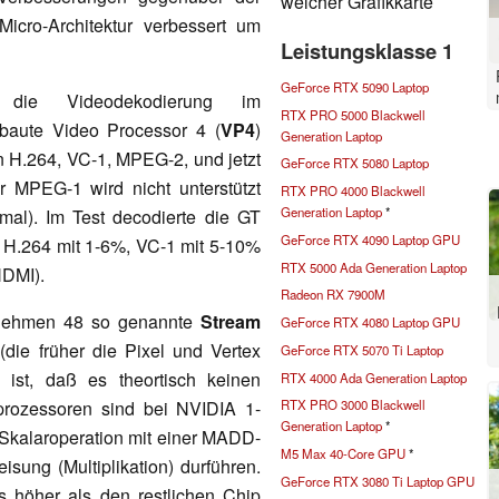
welcher Grafikkarte
icro-Architektur verbessert um
Leistungsklasse 1
GeForce RTX 5090 Laptop
 die Videodekodierung im
RTX PRO 5000 Blackwell
baute Video Processor 4 (
VP4
)
Generation Laptop
n H.264, VC-1, MPEG-2, und jetzt
GeForce RTX 5080 Laptop
MPEG-1 wird nicht unterstützt
RTX PRO 4000 Blackwell
Generation Laptop
*
mal). Im Test decodierte die GT
GeForce RTX 4090 Laptop GPU
H.264 mit 1-6%, VC-1 mit 5-10%
RTX 5000 Ada Generation Laptop
DMI).
Radeon RX 7900M
rnehmen 48 so genannte
Stream
GeForce RTX 4080 Laptop GPU
(die früher die Pixel und Vertex
GeForce RTX 5070 Ti Laptop
ist, daß es theortisch keinen
RTX 4000 Ada Generation Laptop
prozessoren sind bei NVIDIA 1-
RTX PRO 3000 Blackwell
Generation Laptop
*
 Skalaroperation mit einer MADD-
M5 Max 40-Core GPU
*
isung (Multiplikation) durführen.
GeForce RTX 3080 Ti Laptop GPU
 höher als den restlichen Chip