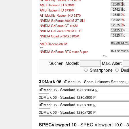
12640 0%
AMD Radeon HD 6630M
12762 1%
AMD Radeon HD 8730M
12885 2%
ATI Mobility Radeon HD 3870
12932 3%
NVIDIA GeForce 8600M GT SLI
12975 3%
NVIDIA GeForce GT 425M
13125 4%
NVIDIA GeForce 9700M GTS
13125 4%
NVIDIA Quadro NVS 5100M
...
68868 447%
AMD Radeon 860M
max:
87172 592%
NVIDIA GeForce RTX 4080 Super
0%
Suchen:
Modell:
Max. Alter:
Smartphone
Desk
3DMark 06
3DMark 06 - Score Unknown Settings
+
3DMark 06 - Standard 1280x1024
+
3DMark 06 - Standard 1280x800
+
3DMark 06 - Standard 1280x768
+
3DMark 06 - Standard 1280x720
+
SPECviewperf 10
- SPEC Viewperf 10.0 - 