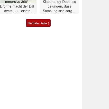
immersive 360°-
Klapphandy-Debut so
Drohne macht der DJI
gelungen, dass
Avata 360 leichte
Samsung sich sorgen
Konkurrenz
muss? – Razr Fold
Smartphone im Test
Nächste Seite ⟩