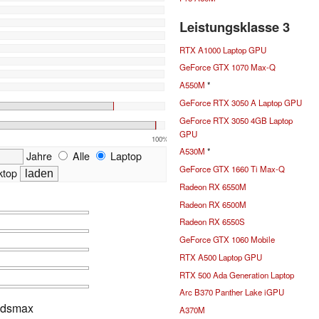
Leistungsklasse 3
RTX A1000 Laptop GPU
GeForce GTX 1070 Max-Q
A550M
*
GeForce RTX 3050 A Laptop GPU
GeForce RTX 3050 4GB Laptop
GPU
100%
A530M
*
Jahre
Alle
Laptop
GeForce GTX 1660 Ti Max-Q
top
Radeon RX 6550M
Radeon RX 6500M
Radeon RX 6550S
GeForce GTX 1060 Mobile
RTX A500 Laptop GPU
RTX 500 Ada Generation Laptop
Arc B370 Panther Lake iGPU
3dsmax
A370M