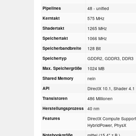
Pipelines
48 - unified
Kerntakt
575 MHz
Shadertakt
1265 MHz
Speichertakt
1066 MHz
Speicherbandbreite
128 Bit
Speichertyp
GDDR2, GDDR3, DDR3
Max. Speichergröße
1024 MB
Shared Memory
nein
API
DirectX 10.1, Shader 4.1
Transistoren
486 Millionen
Herstellungsprozess
40 nm
Features
DirectX Compute Suppor
HybridPower, PhysX
Notebookgröße
mittel (15.4" z.B.)