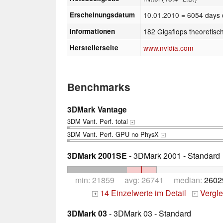
Erscheinungsdatum
10.01.2010
= 6054 days 
Informationen
182 Gigaflops theoretisc
Herstellerseite
www.nvidia.com
Benchmarks
3DMark Vantage
3DM Vant. Perf. total
+
3DM Vant. Perf. GPU no PhysX
+
3DMark 2001SE
- 3DMark 2001 - Standard
min: 21859 avg: 26741 median:
2602
14 Einzelwerte im Detail
Vergle
+
+
3DMark 03
- 3DMark 03 - Standard