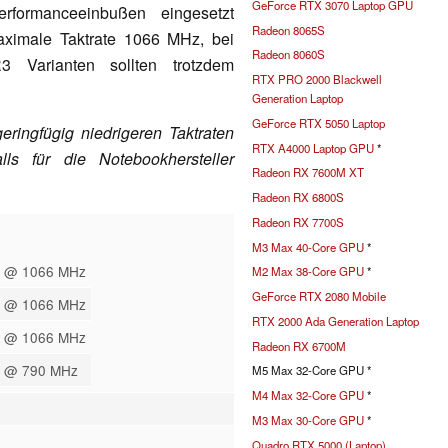
GeForce RTX 3070 Laptop GPU
rformanceeinbußen eingesetzt
Radeon 8065S
aximale Taktrate 1066 MHz, bei
Radeon 8060S
 Varianten sollten trotzdem
RTX PRO 2000 Blackwell
Generation Laptop
GeForce RTX 5050 Laptop
ringfügig niedrigeren Taktraten
RTX A4000 Laptop GPU
*
ls für die Notebookhersteller
Radeon RX 7600M XT
Radeon RX 6800S
Radeon RX 7700S
M3 Max 40-Core GPU
*
t @ 1066 MHz
M2 Max 38-Core GPU
*
GeForce RTX 2080 Mobile
t @ 1066 MHz
RTX 2000 Ada Generation Laptop
t @ 1066 MHz
Radeon RX 6700M
t @ 790 MHz
M5 Max 32-Core GPU *
M4 Max 32-Core GPU
*
M3 Max 30-Core GPU
*
Quadro RTX 5000 (Laptop)