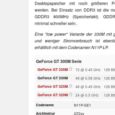
Desktopspeicher mit noch größeren Pe
werden. Bei Einsatz von DDR3 ist die m
GDDR3 800MHz (Speichertakt). GDDR3
minimal schneller sein.
Eine "low power" Variante der 330M mit ge
und weniger Stromverbrauch ist ebenfal
erhältlich mit dem Codenamen N11P-LP.
GeForce GT 300M Serie
GeForce GT 335M
72 @ 0.45 GHz
128 Bi
GeForce GT 330M
48 @ 0.58 GHz
128 Bi
GeForce GT 325M
48 @ 0.45 GHz
128 Bi
GeForce GT 320M
24 @ 0.5 GHz
128 Bi
Codename
N11P-GE1
Architektur
GT2xx