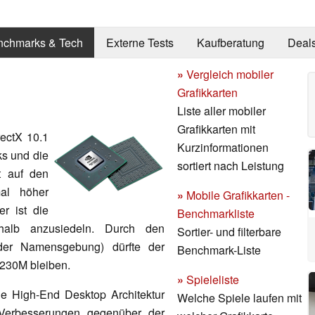
nchmarks & Tech
Externe Tests
Kaufberatung
Deal
»
Vergleich mobiler
Grafikkarten
Liste aller mobiler
Grafikkarten mit
rectX 10.1
Kurzinformationen
ks und die
sortiert nach Leistung
t auf den
al höher
»
Mobile Grafikkarten -
er ist die
Benchmarkliste
halb anzusiedeln. Durch den
Sortier- und filterbare
der Namensgebung) dürfte der
Benchmark-Liste
 230M bleiben.
»
Spieleliste
ie High-End Desktop Architektur
Welche Spiele laufen mit
Verbesserungen gegenüber der