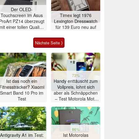
Der OLED-
Touchscreen im Asus
Timex legt 1976
ProArt PZ14 überzeugt
Lexington Dresswatch
mit einer tollen Qualität
für 139 Euro neu auf
ohne körnigen
Bildeindruck
Nächste Seite ⟩
73%
Ist das noch ein
Handy enttäuscht zum
Fitnesstracker? Xiaomi
Vollpreis, lohnt sich
Smart Band 10 Pro im
aber als Schnäppchen
Test
– Test Motorola Moto
G47 Smartphone
86%
Antigravity A1 im Test:
Ist Motorolas