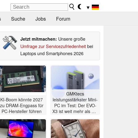
▼
s
Suche
Jobs
Forum
Unsere große
Jetzt mitmachen:
Umfrage zur Servicezufriedenheit
bei
Laptops und Smartphones 2026
GMKtecs
KI-Boom könnte 2027
leistungsstärkster Mini-
zu DRAM-Engpass für
PC im Test: Der EVO-
PC-Hersteller führen
X3 ist weit mehr als nur
ein KI-PC