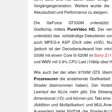
Vorgängergeneration. Weiters wurde die M
Akkulaufzeit und Performance zu steigern.
Die GeForce GT330M unterstützt
Grafikchip
mittels
PureVideo HD.
Der ver
unterstützt das vollständige Dekodieren vo
auch MPEG-4 ASP (DivX oder xVID). Nur 
(jedoch ist der Decodieraufwand hier mini
330M mit einem Core i5-520M im
Sony Z11
und WMV mit 3-9% CPU Last (1080p über H
Wie auch bei der alten 9700M GTS übe
Prozessoren
die anstehende Grafikarbeit 
Shader übernommen haben). Der Vorteil 
Leerlauf der ALUs mehr gibt. Die Stream
dimensional (1D) und können pro Takt eine
(Addition und Multiplikation) und MUL-Anwe
Ausserdem taktet NVIDIA die Shader-ALUs