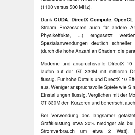
(1100 versus 500 MHz).
Dank
CUDA
,
DirectX Compute
,
OpenCL
Stream Prozessoren auch für andere A
Physikeffekte, ...) eingesetzt we
Spezialanwendungen deutlich schneller
(durch die hohe Anzahl an Shadern die paral
Moderne und anspruchsvolle DirectX 10
laufen auf der GT 330M mit mittleren Det
flüssig. Für hohe Details und DirectX 10 Effe
aus. Weniger anspruchsvolle Spiele wie Sim
Einstellungen flüssig. Verglichen mit der M
GT 330M den Kürzeren und beherrscht auch 
Bei Verwendung des langsamer getakt
Grafikleistung etwa 20% niedriger als be
Stromverbrauch um etwa 2 Watt). 