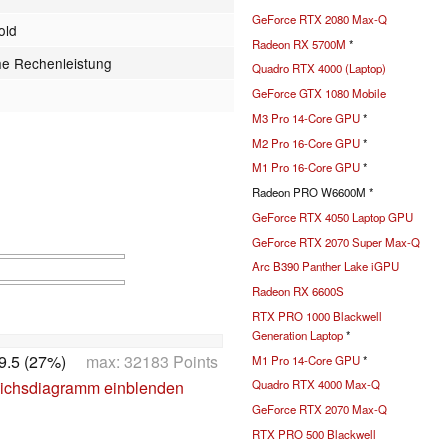
GeForce RTX 2080 Max-Q
old
Radeon RX 5700M
*
he Rechenleistung
Quadro RTX 4000 (Laptop)
GeForce GTX 1080 Mobile
M3 Pro 14-Core GPU
*
M2 Pro 16-Core GPU
*
M1 Pro 16-Core GPU
*
Radeon PRO W6600M *
GeForce RTX 4050 Laptop GPU
GeForce RTX 2070 Super Max-Q
Arc B390 Panther Lake iGPU
Radeon RX 6600S
RTX PRO 1000 Blackwell
Generation Laptop
*
9.5 (27%)
max: 32183 Points
M1 Pro 14-Core GPU
*
ichsdiagramm einblenden
Quadro RTX 4000 Max-Q
GeForce RTX 2070 Max-Q
RTX PRO 500 Blackwell