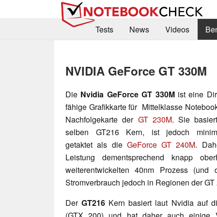
Tests
News
Videos
Be
NVIDIA GeForce GT 330M
Die
Nvidia GeForce GT 330M
ist eine Di
fähige Grafikkarte für Mittelklasse Noteboo
Nachfolgekarte der
GT 230M
. Sie basier
selben GT216 Kern, ist jedoch minim
getaktet als die
GeForce GT 240M
. Dah
Leistung dementsprechend knapp ober
weiterentwickelten 40nm Prozess (und 
Stromverbrauch jedoch in Regionen der GT
Der
GT216
Kern basiert laut Nvidia auf d
(GTX 200) und hat daher auch einige 