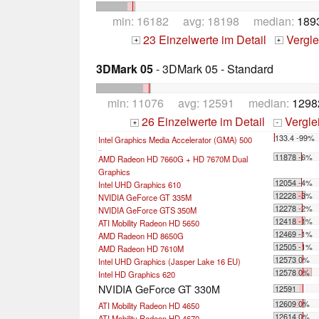
min: 16182 avg: 18198 median:
189
23 Einzelwerte im Detail
Vergle
+
+
3DMark 05
- 3DMark 05 - Standard
min: 11076 avg: 12591 median:
1298
26 Einzelwerte im Detail
Vergle
+
-
133.4 -99%
Intel Graphics Media Accelerator (GMA) 500
...
11878 -6%
AMD Radeon HD 7660G + HD 7670M Dual
Graphics
12054 -4%
Intel UHD Graphics 610
12228 -3%
NVIDIA GeForce GT 335M
12278 -2%
NVIDIA GeForce GTS 350M
12418 -1%
ATI Mobility Radeon HD 5650
12469 -1%
AMD Radeon HD 8650G
12505 -1%
AMD Radeon HD 7610M
12573 0%
Intel UHD Graphics (Jasper Lake 16 EU)
12578 0%
Intel HD Graphics 620
NVIDIA GeForce GT 330M
12591
12609 0%
ATI Mobility Radeon HD 4650
12614 0%
ATI Mobility Radeon HD 4670