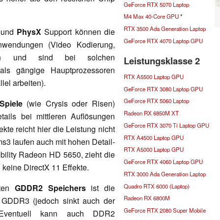
GeForce RTX 5070 Laptop
M4 Max 40-Core GPU
*
RTX 3500 Ada Generation Laptop
und
PhysX
Support können die
GeForce RTX 4070 Laptop GPU
nwendungen (Video Kodierung,
rden und sind bei solchen
Leistungsklasse 2
 als gängige Hauptprozessoren
RTX A5500 Laptop GPU
lel arbeiten).
GeForce RTX 3080 Laptop GPU
GeForce RTX 5060 Laptop
Spiele
(wie Crysis oder Risen)
Radeon RX 6850M XT
ails bei mittleren Auflösungen
GeForce RTX 3070 Ti Laptop GPU
kte reicht hier die Leistung nicht
RTX A4500 Laptop GPU
s3 laufen auch mit hohen Detail-
RTX A5000 Laptop GPU
obility Radeon HD 5650, zieht die
GeForce RTX 4060 Laptop GPU
keine DirectX 11 Effekte.
RTX 3000 Ada Generation Laptop
Quadro RTX 6000 (Laptop)
eten
GDDR2
Speichers
ist die
Radeon RX 6800M
i GDDR3 (jedoch sinkt auch der
GeForce RTX 2080 Super Mobile
Eventuell kann auch DDR2