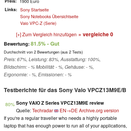
Preis
1900 Euro
Links
Sony Startseite
Sony Notebooks Übersichtseite
Vaio VPC-Z (Serie)
» vergleiche
0
[+] Zum Vergleich hinzufügen
81.5%
- Gut
Bewertung:
Durchschnitt von
2
Bewertungen (aus
2
Tests)
Preis: 67%, Leistung: 83%, Ausstattung: 100%,
Bildschirm: - % Mobilität: - %, Gehäuse: - %,
Ergonomie: - %, Emissionen: - %
Testberichte für das Sony Vaio VPCZ13M9E/B
Sony VAIO Z Series VPCZ13M9E review
80%
Quelle:
Techradar
EN→DE
Archive.org version
If you're a regular traveller who needs a highly portable
laptop that has enough power to run all of your applications,