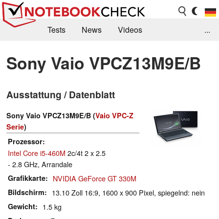
Tests
News
Videos
...
Benchmarks & Tech
Externe Tests
Sony Vaio VPCZ13M9E/B
Kaufberatung
Deals
Suche
Jobs
Ausstattung / Datenblatt
Forum
Sony Vaio VPCZ13M9E/B (
Vaio VPC-Z
Serie
)
Prozessor
Intel Core i5-460M
2c/4t 2 x 2.5
- 2.8 GHz, Arrandale
Grafikkarte
NVIDIA GeForce GT 330M
Bildschirm
13.10 Zoll 16:9, 1600 x 900 Pixel, spiegelnd: nein
Gewicht
1.5 kg