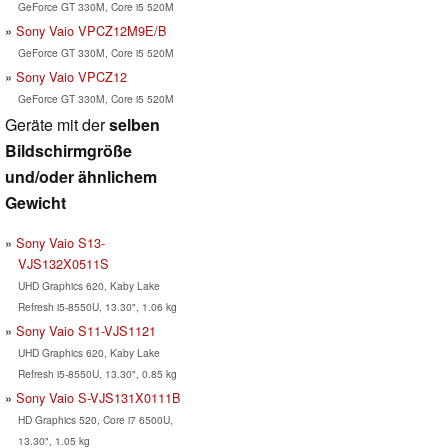
GeForce GT 330M, Core i5 520M
Sony Vaio VPCZ12M9E/B
GeForce GT 330M, Core i5 520M
Sony Vaio VPCZ12
GeForce GT 330M, Core i5 520M
Geräte mit der
selben
Bildschirmgröße
und/oder ähnlichem
Gewicht
Sony Vaio S13-
VJS132X0511S
UHD Graphics 620, Kaby Lake
Refresh i5-8550U, 13.30", 1.06 kg
Sony Vaio S11-VJS1121
UHD Graphics 620, Kaby Lake
Refresh i5-8550U, 13.30", 0.85 kg
Sony Vaio S-VJS131X0111B
HD Graphics 520, Core i7 6500U,
13.30", 1.05 kg