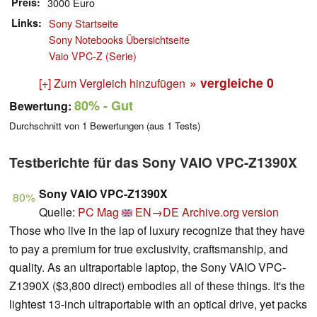
Preis
3000 Euro
Links
Sony Startseite
Sony Notebooks Übersichtseite
Vaio VPC-Z (Serie)
» vergleiche
0
[+] Zum Vergleich hinzufügen
80%
- Gut
Bewertung:
Durchschnitt von
1
Bewertungen (aus
1
Tests)
Testberichte für das Sony VAIO VPC-Z1390X
Sony VAIO VPC-Z1390X
80%
Quelle:
PC Mag
EN→DE
Archive.org version
Those who live in the lap of luxury recognize that they have
to pay a premium for true exclusivity, craftsmanship, and
quality. As an ultraportable laptop, the Sony VAIO VPC-
Z1390X ($3,800 direct) embodies all of these things. It's the
lightest 13-inch ultraportable with an optical drive, yet packs