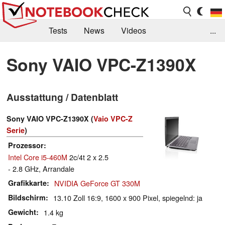
Tests
News
Videos
...
Benchmarks & Tech
Externe Tests
Sony VAIO VPC-Z1390X
Kaufberatung
Deals
Suche
Jobs
Ausstattung / Datenblatt
Forum
Sony VAIO VPC-Z1390X (
Vaio VPC-Z
Serie
)
Prozessor
Intel Core i5-460M
2c/4t 2 x 2.5
- 2.8 GHz, Arrandale
Grafikkarte
NVIDIA GeForce GT 330M
Bildschirm
13.10 Zoll 16:9, 1600 x 900 Pixel, spiegelnd: ja
Gewicht
1.4 kg