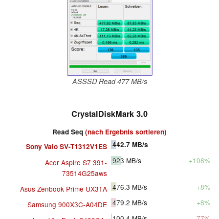
ASSSD Read 477 MB/s
CrystalDiskMark 3.0
Read Seq
(nach Ergebnis sortieren)
442.7
MB/s
Sony Vaio SV-T1312V1ES
923
MB/s
+108%
Acer Aspire S7 391-
73514G25aws
476.3
MB/s
+8%
Asus Zenbook Prime UX31A
479.2
MB/s
+8%
Samsung 900X3C-A04DE
100.4
MB/s
-77%