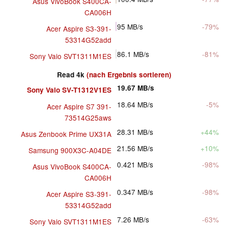
Asus VivoBook S400CA-
CA006H
95
MB/s
-79%
Acer Aspire S3-391-
53314G52add
86.1
MB/s
-81%
Sony Vaio SVT1311M1ES
Read 4k
(nach Ergebnis sortieren)
19.67
MB/s
Sony Vaio SV-T1312V1ES
18.64
MB/s
-5%
Acer Aspire S7 391-
73514G25aws
28.31
MB/s
+44%
Asus Zenbook Prime UX31A
21.56
MB/s
+10%
Samsung 900X3C-A04DE
0.421
MB/s
-98%
Asus VivoBook S400CA-
CA006H
0.347
MB/s
-98%
Acer Aspire S3-391-
53314G52add
7.26
MB/s
-63%
Sony Vaio SVT1311M1ES