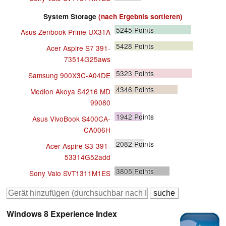
System Storage
(nach Ergebnis sortieren)
5245
Points
Asus Zenbook Prime UX31A
5428
Points
Acer Aspire S7 391-
73514G25aws
5323
Points
Samsung 900X3C-A04DE
4346
Points
Medion Akoya S4216 MD
99080
1942
Points
Asus VivoBook S400CA-
CA006H
2082
Points
Acer Aspire S3-391-
53314G52add
3805
Points
Sony Vaio SVT1311M1ES
Windows 8 Experience Index