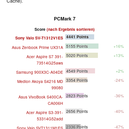
Cache).
PCMark 7
Score
(nach Ergebnis sortieren)
4441
Points
Sony Vaio SV-T1312V1ES
5155
Points
+16%
Asus Zenbook Prime UX31A
5020
Points
+13%
Acer Aspire S7 391-
73514G25aws
4549
Points
+2%
Samsung 900X3C-A04DE
3354
Points
-24%
Medion Akoya S4216 MD
99080
2823
Points
-36%
Asus VivoBook S400CA-
CA006H
2656
Points
-40%
Acer Aspire S3-391-
53314G52add
2336
Points
-47%
Sony Vaio SVT1311M1ES