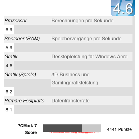
4.6
Prozessor
Berechnungen pro Sekunde
6.9
Speicher (RAM)
Speichervorgänge pro Sekunde
5.9
Grafik
Desktopleistung für Windows Aero
4.6
Grafik (Spiele)
3D-Business und
Gaminggrafikleistung
6.2
Primäre Festplatte
Datentransferrate
8.1
PCMark 7
4441 Punkte
Score