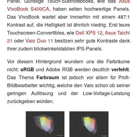
Panel. Günstige Touch-Subnotebooks, wie das
Asus
VivoBook S400CA
, haben selten hochwertige Panels.
Das VivoBook wartet aber immerhin mit einem 487:1
Kontrast auf, die Helligkeit ist ähnlich niedrig. Erst teure
Touchscreen-Convertibles, wie
Dell XPS 12
,
Asus Taichi
21
oder
Vaio Duo 11
besitzen sehr gute Kontraste dank
ihrer zudem blickwinkelstabilen IPS-Panels.
Vor diesem Hintergrund wundern uns die Farbräume
nicht:
sRGB
und Adobe RGB werden deutlich
verfehlt
.
Das Thema
Farbraum
ist jedoch vor allem für Profi-
Bildbearbeiter wichtig, welche den Vaio schon ob seiner
geringen Auflösung und der Low-Voltage-Leistung
zurückgeben würden.