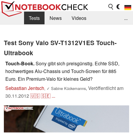
Tests
News
Videos
...
Benchmarks & Tech
Externe Tests
Test Sony Vaio SV-T1312V1ES Touch-
Kaufberatung
Deals
Suche
Jobs
Ultrabook
Forum
Touch-Book.
Sony gibt sich preisgünstig. Echte SSD,
hochwertiges Alu-Chassis und Touch-Screen für 885
Euro. Ein Premium-Vaio für kleines Geld?
Sebastian Jentsch
,
Veröffentlicht am
,
✓
Sabine Kückemanns
30.11.2012
🇺🇸
🇸🇪
...