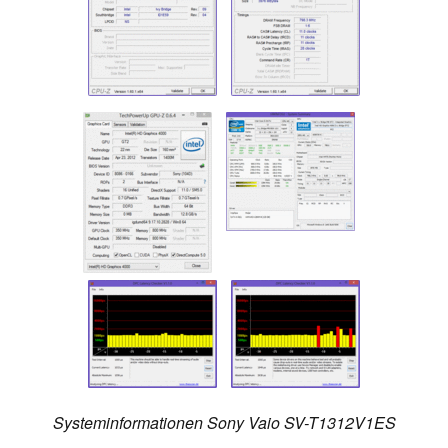
Systeminformationen Sony Vaio SV-T1312V1ES