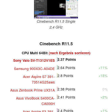
Cinebench R11.5 Single
2,4 GHz
Cinebench R11.5
CPU Multi 64Bit
(nach Ergebnis sortieren)
2.37
Points
Sony Vaio SV-T1312V1ES
2.64
Points
+11%
Samsung 900X3C-A04DE
2.8
Points
+18%
Acer Aspire S7 391-
73514G25aws
2.38
Points
0%
Asus Zenbook Prime UX31A
2.41
Points
+2%
Asus VivoBook S400CA-
CA006H
2.4
Points
+1%
Acer Aspire S3-391-