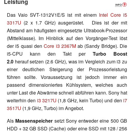
Leistung
Das Vaio SVT-1312V1E/S ist mit einem
Intel Core i5
3317U
(2 x 1.7 GHz) ausgerüstet. Dies ist der mit
Abstand am häufigsten eingesetzte Ultrabook-Prozessor
(Mittelklasse). Im Hinblick auf den Vorgänger-Test löst
der i5 quasi den
Core i3 2367M
ab (Sandy Bridge). Die
i5-CPU kann den Takt per
Turbo Boost
2.0
herauf setzen (2.6 GHz), was im Vergleich zum i3 zu
einer deutlichen Steigerung der Prozessorleistung
führen sollte. Voraussetzung ist jedoch immer ein
passend dimensioniertes Kühlsystem, welches auch
unter Last die Abwärme schnell abführen kann. Sony hat
weiterhin den
i3 3217U
(1,8 GHz, kein Turbo) und den
i7
3517U
(1,9 GHz, Turbo) im Angebot.
Als
Massenspeicher
setzt Sony entweder eine 500 GB
HDD + 32 GB SSD (Cache) oder eine SSD mit 128 / 256