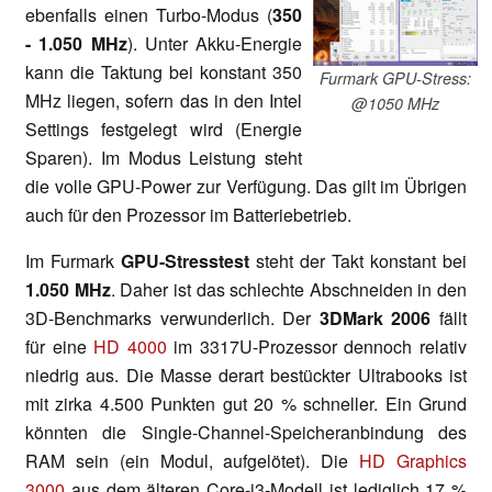
ebenfalls einen Turbo-Modus (
350
-
1.050 MHz
). Unter Akku-Energie
kann die Taktung bei konstant 350
Furmark GPU-Stress:
MHz liegen, sofern das in den Intel
@1050 MHz
Settings festgelegt wird (Energie
Sparen). Im Modus Leistung steht
die volle GPU-Power zur Verfügung. Das gilt im Übrigen
auch für den Prozessor im Batteriebetrieb.
Im Furmark
GPU-Stresstest
steht der Takt konstant bei
1.050 MHz
. Daher ist das schlechte Abschneiden in den
3D-Benchmarks verwunderlich. Der
3DMark 2006
fällt
für eine
HD 4000
im 3317U-Prozessor dennoch relativ
niedrig aus. Die Masse derart bestückter Ultrabooks ist
mit zirka 4.500 Punkten gut 20 % schneller. Ein Grund
könnten die Single-Channel-Speicheranbindung des
RAM sein (ein Modul, aufgelötet). Die
HD Graphics
3000
aus dem älteren Core-i3-Modell ist lediglich 17 %