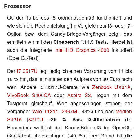
Prozessor
Ob der Turbo des i5 ordnungsgemäß funktioniert und
wie sich die Rechenleistung im Vergleich zur i3- oder i7-
Option bzw. dem Sandy-Bridge-Vorgänger zeigt, das
ermitteln wir mit den
Cinebench
R11.5 Tests. Hierbei ist
auch die integrierte
Intel HD Graphics 4000
inkludiert
(OpenGL-Test).
Der
i7 3517U
legt lediglich einen Vorsprung von 11 bis
18 % hin, das ist mitunter den Aufpreis von 80 Euro nicht
wert. Andere i5 3317U-Geräte, wie
Zenbook UX31A
,
VivoBook S400CA
oder
Aspire S3
, liegen mit dem
Testgerät gleichauf. Weit abgeschlagen stehen der
Vorgänger
Vaio T1311
(
2367M
, -43%) und das
Medion
S4216
(
3217U
,
-26 %
,
Vaio i3-Alternative
) da.
Besonders weit ist der Sandy-Bridge-i3 im OpenGL-
Grafik-Test abgeschlagen (-40 %). Der Grund ist die