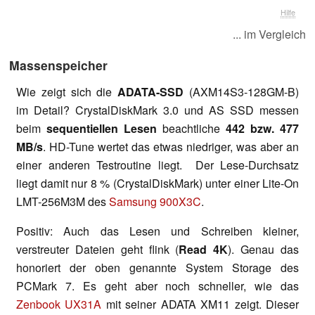
Hilfe
... im Vergleich
Massenspeicher
Wie zeigt sich die
ADATA-SSD
(AXM14S3-128GM-B)
im Detail? CrystalDiskMark 3.0 und AS SSD messen
beim
sequentiellen
Lesen
beachtliche
442 bzw. 477
MB/s
. HD-Tune wertet das etwas niedriger, was aber an
einer anderen Testroutine liegt. Der Lese-Durchsatz
liegt damit nur 8 % (CrystalDiskMark) unter einer Lite-On
LMT-256M3M des
Samsung 900X3C
.
Positiv: Auch das Lesen und Schreiben kleiner,
verstreuter Dateien geht flink (
Read 4K
). Genau das
honoriert der oben genannte System Storage des
PCMark 7. Es geht aber noch schneller, wie das
Zenbook UX31A
mit seiner ADATA XM11 zeigt. Dieser