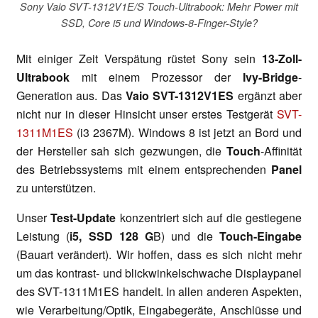
Sony Vaio SVT-1312V1E/S Touch-Ultrabook: Mehr Power mit
SSD, Core i5 und Windows-8-Finger-Style?
Mit einiger Zeit Verspätung rüstet Sony sein
13-Zoll-
Ultrabook
mit einem Prozessor der
Ivy-Bridge
-
Generation aus. Das
Vaio SVT-1312V1ES
ergänzt aber
nicht nur in dieser Hinsicht unser erstes Testgerät
SVT-
1311M1ES
(i3 2367M). Windows 8 ist jetzt an Bord und
der Hersteller sah sich gezwungen, die
Touch
-Affinität
des Betriebssystems mit einem entsprechenden
Panel
zu unterstützen.
Unser
Test-Update
konzentriert sich auf die gestiegene
Leistung (
i5, SSD 128 G
B) und die
Touch-Eingabe
(Bauart verändert). Wir hoffen, dass es sich nicht mehr
um das kontrast- und blickwinkelschwache Displaypanel
des SVT-1311M1ES handelt. In allen anderen Aspekten,
wie Verarbeitung/Optik, Eingabegeräte, Anschlüsse und