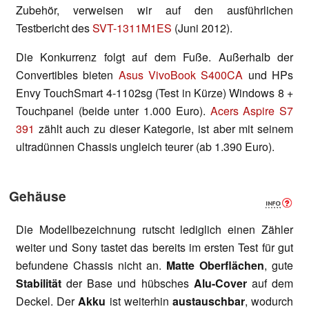
Zubehör, verweisen wir auf den ausführlichen
Testbericht des
SVT-1311M1ES
(Juni 2012).
Die Konkurrenz folgt auf dem Fuße. Außerhalb der
Convertibles bieten
Asus VivoBook S400CA
und HPs
Envy TouchSmart 4-1102sg (Test in Kürze) Windows 8 +
Touchpanel (beide unter 1.000 Euro).
Acers Aspire S7
391
zählt auch zu dieser Kategorie, ist aber mit seinem
ultradünnen Chassis ungleich teurer (ab 1.390 Euro).
Gehäuse
Die Modellbezeichnung rutscht lediglich einen Zähler
weiter und Sony tastet das bereits im ersten Test für gut
befundene Chassis nicht an.
Matte Oberflächen
, gute
Stabilität
der Base und hübsches
Alu-Cover
auf dem
Deckel. Der
Akku
ist weiterhin
austauschbar
, wodurch