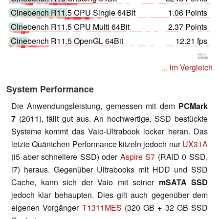
Cinebench R11.5 CPU Single 64Bit
1.06 Points
Cinebench R11.5 CPU Multi 64Bit
2.37 Points
Cinebench R11.5 OpenGL 64Bit
12.21 fps
Hilfe
... im Vergleich
System Performance
Die Anwendungsleistung, gemessen mit dem
PCMark
7
(2011), fällt gut aus. An hochwertige, SSD bestückte
Systeme kommt das Vaio-Ultrabook locker heran. Das
letzte Quäntchen Performance kitzeln jedoch nur
UX31A
(i5 aber schnellere SSD) oder
Aspire S7
(RAID 0 SSD,
i7) heraus. Gegenüber Ultrabooks mit HDD und SSD
Cache, kann sich der Vaio mit seiner
mSATA SSD
jedoch klar behaupten. Dies gilt auch gegenüber dem
eigenen Vorgänger
T1311MES
(320 GB + 32 GB SSD