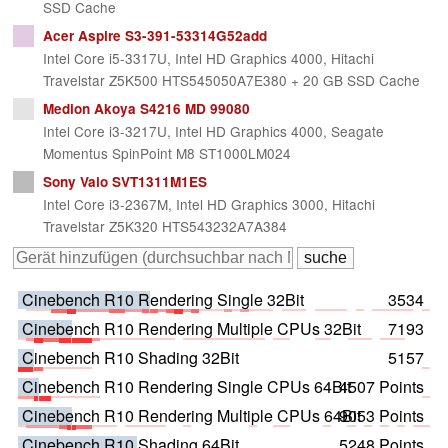
SSD Cache
Acer Aspire S3-391-53314G52add
Intel Core i5-3317U, Intel HD Graphics 4000, Hitachi
Travelstar Z5K500 HTS545050A7E380 + 20 GB SSD Cache
Medion Akoya S4216 MD 99080
Intel Core i3-3217U, Intel HD Graphics 4000, Seagate
Momentus SpinPoint M8 ST1000LM024
Sony Vaio SVT1311M1ES
Intel Core i3-2367M, Intel HD Graphics 3000, Hitachi
Travelstar Z5K320 HTS543232A7A384
Cinebench R10 Rendering Single 32Bit
3534
Cinebench R10 Rendering Multiple CPUs 32Bit
7193
Cinebench R10 Shading 32Bit
5157
Cinebench R10 Rendering Single CPUs 64Bit
4507 Points
Cinebench R10 Rendering Multiple CPUs 64Bit
9053 Points
Cinebench R10 Shading 64Bit
5248 Points