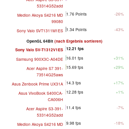
53314G52add
1.76
Points
-26%
Medion Akoya S4216 MD
99080
1.34
Points
-43%
Sony Vaio SVT1311M1ES
OpenGL 64Bit
(nach Ergebnis sortieren)
12.21
fps
Sony Vaio SV-T1312V1ES
16.01
fps
+31%
Samsung 900X3C-A04DE
15.69
fps
+29%
Acer Aspire S7 391-
73514G25aws
14.3
fps
+17%
Asus Zenbook Prime UX31A
12.28
fps
+1%
Asus VivoBook S400CA-
CA006H
11.4
fps
-7%
Acer Aspire S3-391-
53314G52add
9.98
fps
-18%
Medion Akoya S4216 MD