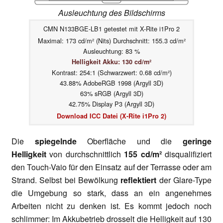
Ausleuchtung des Bildschirms
CMN N133BGE-LB1 getestet mit X-Rite i1Pro 2
Maximal: 173 cd/m² (Nits) Durchschnitt: 155.3 cd/m²
Ausleuchtung: 83 %
Helligkeit Akku: 130 cd/m²
Kontrast: 254:1 (Schwarzwert: 0.68 cd/m²)
43.88% AdobeRGB 1998 (Argyll 3D)
63% sRGB (Argyll 3D)
42.75% Display P3 (Argyll 3D)
Download ICC Datei (X-Rite i1Pro 2)
Die
spiegelnde
Oberfläche und die
geringe
Helligkeit
von durchschnittlich
155 cd/m²
disqualifiziert
den Touch-Vaio für den Einsatz auf der Terrasse oder am
Strand. Selbst bei Bewölkung
reflektiert
der Glare-Type
die Umgebung so stark, dass an ein angenehmes
Arbeiten nicht zu denken ist. Es kommt jedoch noch
schlimmer: Im Akkubetrieb drosselt die Helligkeit auf 130