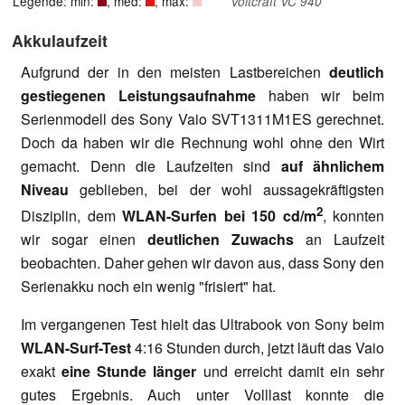
Legende: min:
, med:
, max:
Voltcraft VC 940
Akkulaufzeit
Aufgrund der in den meisten Lastbereichen
deutlich
gestiegenen Leistungsaufnahme
haben wir beim
Serienmodell des Sony Vaio SVT1311M1ES gerechnet.
Doch da haben wir die Rechnung wohl ohne den Wirt
gemacht. Denn die Laufzeiten sind
auf ähnlichem
Niveau
geblieben, bei der wohl aussagekräftigsten
2
Disziplin, dem
WLAN-Surfen bei 150 cd/m
,
konnten
wir sogar einen
deutlichen Zuwachs
an Laufzeit
beobachten. Daher gehen wir davon aus, dass Sony den
Serienakku noch ein wenig "frisiert" hat.
Im vergangenen Test hielt das Ultrabook von Sony beim
WLAN-Surf-Test
4:16 Stunden durch, jetzt läuft das Vaio
exakt
eine Stunde länger
und erreicht damit ein sehr
gutes Ergebnis. Auch unter Volllast konnte die