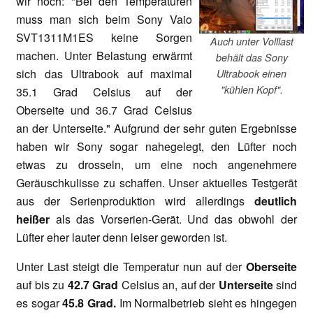
wir noch: "Bei den Temperaturen
muss man sich beim Sony Vaio
SVT1311M1ES keine Sorgen
Auch unter Volllast
machen. Unter Belastung erwärmt
behält das Sony
sich das Ultrabook auf maximal
Ultrabook einen
"kühlen Kopf".
35.1 Grad Celsius auf der
Oberseite und 36.7 Grad Celsius
an der Unterseite." Aufgrund der sehr guten Ergebnisse
haben wir Sony sogar nahegelegt, den Lüfter noch
etwas zu drosseln, um eine noch angenehmere
Geräuschkulisse zu schaffen. Unser aktuelles Testgerät
aus der Serienproduktion wird allerdings
deutlich
heißer
als das Vorserien-Gerät. Und das obwohl der
Lüfter eher lauter denn leiser geworden ist.
Unter Last steigt die Temperatur nun auf der
Oberseite
auf bis zu
42.7 Grad
Celsius an, auf der
Unterseite
sind
es sogar
45.8 Grad.
Im Normalbetrieb sieht es hingegen