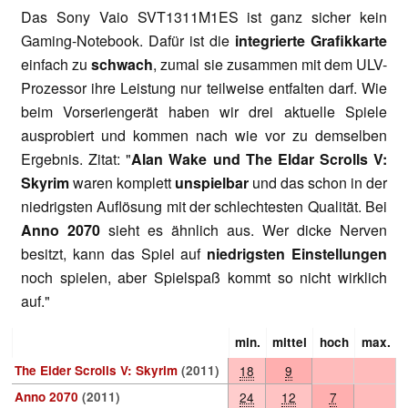
Das Sony Vaio SVT1311M1ES ist ganz sicher kein
Gaming-Notebook. Dafür ist die
integrierte Grafikkarte
einfach zu
schwach
, zumal sie zusammen mit dem ULV-
Prozessor ihre Leistung nur teilweise entfalten darf. Wie
beim Vorseriengerät haben wir drei aktuelle Spiele
ausprobiert und kommen nach wie vor zu demselben
Ergebnis. Zitat: "
Alan Wake und The Eldar Scrolls V:
Skyrim
waren komplett
unspielbar
und das schon in der
niedrigsten Auflösung mit der schlechtesten Qualität. Bei
Anno 2070
sieht es ähnlich aus. Wer dicke Nerven
besitzt, kann das Spiel auf
niedrigsten Einstellungen
noch spielen, aber Spielspaß kommt so nicht wirklich
auf."
min.
mittel
hoch
max.
The Elder Scrolls V: Skyrim
(2011)
18
9
Anno 2070
(2011)
24
12
7