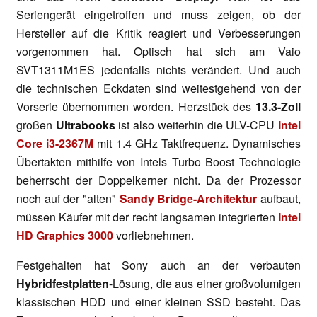
Seriengerät eingetroffen und muss zeigen, ob der
Hersteller auf die Kritik reagiert und Verbesserungen
vorgenommen hat. Optisch hat sich am Vaio
SVT1311M1ES jedenfalls nichts verändert. Und auch
die technischen Eckdaten sind weitestgehend von der
Vorserie übernommen worden. Herzstück des
13.3-Zoll
großen
Ultrabooks
ist also weiterhin die ULV-CPU
Intel
Core i3-2367M
mit 1.4 GHz Taktfrequenz. Dynamisches
Übertakten mithilfe von Intels Turbo Boost Technologie
beherrscht der Doppelkerner nicht. Da der Prozessor
noch auf der "alten"
Sandy Bridge-Architektur
aufbaut,
müssen Käufer mit der recht langsamen integrierten
Intel
HD Graphics 3000
vorliebnehmen.
Festgehalten hat Sony auch an der verbauten
Hybridfestplatten
-Lösung, die aus einer großvolumigen
klassischen HDD und einer kleinen SSD besteht. Das