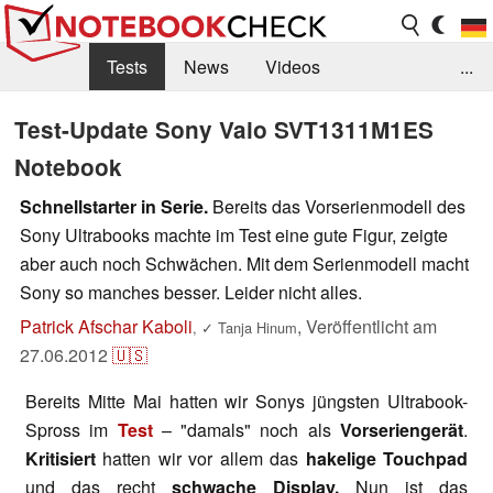
Tests
News
Videos
...
Benchmarks & Tech
Externe Tests
Test-Update Sony Vaio SVT1311M1ES
Notebook
Kaufberatung
Deals
Suche
Jobs
Schnellstarter in Serie.
Bereits das Vorserienmodell des
Forum
Sony Ultrabooks machte im Test eine gute Figur, zeigte
aber auch noch Schwächen. Mit dem Serienmodell macht
Sony so manches besser. Leider nicht alles.
Patrick Afschar Kaboli
,
Veröffentlicht am
,
✓
Tanja Hinum
27.06.2012
🇺🇸
Bereits Mitte Mai hatten wir Sonys jüngsten Ultrabook-
Spross im
Test
– "damals" noch als
Vorseriengerät
.
Kritisiert
hatten wir vor allem das
hakelige Touchpad
und das recht
schwache Display.
Nun ist das