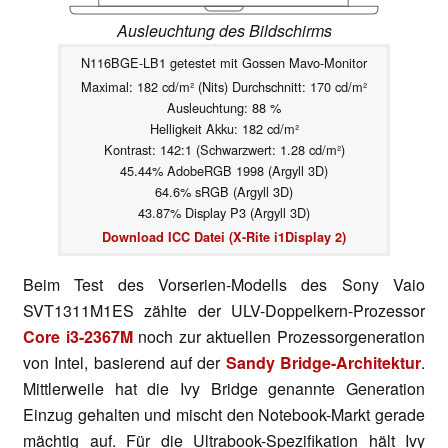
Ausleuchtung des Bildschirms
N116BGE-LB1 getestet mit Gossen Mavo-Monitor
Maximal: 182 cd/m² (Nits) Durchschnitt: 170 cd/m²
Ausleuchtung: 88 %
Helligkeit Akku: 182 cd/m²
Kontrast: 142:1 (Schwarzwert: 1.28 cd/m²)
45.44% AdobeRGB 1998 (Argyll 3D)
64.6% sRGB (Argyll 3D)
43.87% Display P3 (Argyll 3D)
Download ICC Datei (X-Rite i1Display 2)
Beim Test des Vorserien-Modells des Sony Vaio
SVT1311M1ES zählte der ULV-Doppelkern-Prozessor
Core i3-2367M
noch zur aktuellen Prozessorgeneration
von Intel, basierend auf der
Sandy Bridge-Architektur
.
Mittlerweile hat die Ivy Bridge genannte Generation
Einzug gehalten und mischt den Notebook-Markt gerade
mächtig auf. Für die Ultrabook-Spezifikation hält Ivy