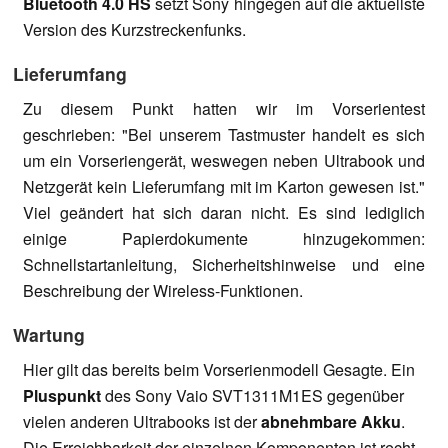
Bluetooth 4.0 HS
setzt Sony hingegen auf die aktuellste
Version des Kurzstreckenfunks.
Lieferumfang
Zu diesem Punkt hatten wir im Vorserientest
geschrieben: "Bei unserem Tastmuster handelt es sich
um ein Vorseriengerät, weswegen neben Ultrabook und
Netzgerät kein Lieferumfang mit im Karton gewesen ist."
Viel geändert hat sich daran nicht. Es sind lediglich
einige Papierdokumente hinzugekommen:
Schnellstartanleitung, Sicherheitshinweise und eine
Beschreibung der Wireless-Funktionen.
Wartung
Hier gilt das bereits beim Vorserienmodell Gesagte. Ein
Pluspunkt
des Sony Vaio SVT1311M1ES gegenüber
vielen anderen Ultrabooks ist der
abnehmbare Akku
.
Die Erreichbarkeit der einzelnen Komponenten ist recht