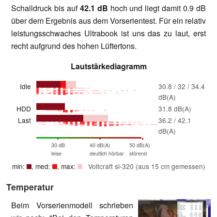
Schalldruck bis auf
42.1 dB
hoch und liegt damit 0.9 dB
über dem Ergebnis aus dem Vorserientest. Für ein relativ
leistungsschwaches Ultrabook ist uns das zu laut, erst
recht aufgrund des hohen Lüftertons.
Lautstärkediagramm
Idle
30.8 / 32 / 34.4
dB(A)
HDD
31.8 dB(A)
Last
36.2 / 42.1
dB(A)
30 dB
40 dB(A)
50 dB(A)
leise
deutlich hörbar
störend
min:
, med:
, max:
Voltcraft sl-320 (aus 15 cm gemessen)
Temperatur
Beim Vorserienmodell schrieben