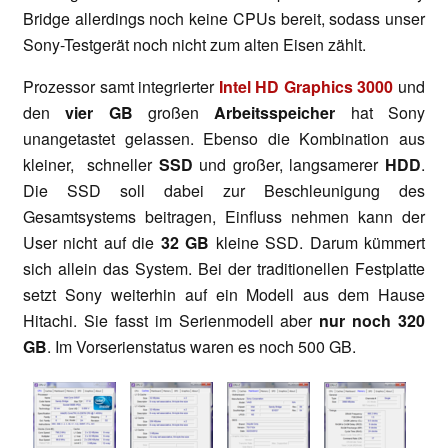
Bridge allerdings noch keine CPUs bereit, sodass unser
Sony-Testgerät noch nicht zum alten Eisen zählt.
Prozessor samt integrierter
Intel HD Graphics 3000
und
den
vier GB
großen
Arbeitsspeicher
hat Sony
unangetastet gelassen. Ebenso die Kombination aus
kleiner, schneller
SSD
und großer, langsamerer
HDD
.
Die SSD soll dabei zur Beschleunigung des
Gesamtsystems beitragen, Einfluss nehmen kann der
User nicht auf die
32 GB
kleine SSD. Darum kümmert
sich allein das System. Bei der traditionellen Festplatte
setzt Sony weiterhin auf ein Modell aus dem Hause
Hitachi. Sie fasst im Serienmodell aber
nur noch 320
GB
. Im Vorserienstatus waren es noch 500 GB.