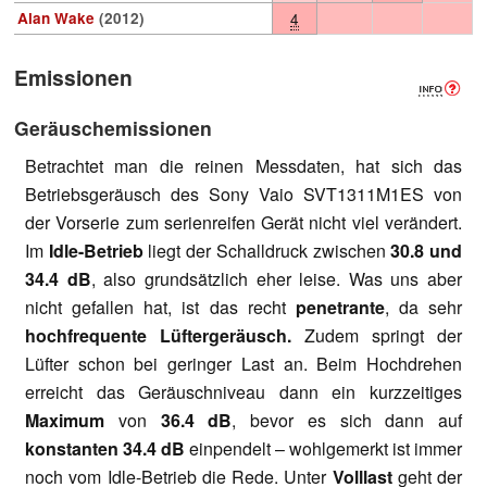
Alan Wake
(2012)
4
Emissionen
Geräuschemissionen
Betrachtet man die reinen Messdaten, hat sich das
Betriebsgeräusch des Sony Vaio SVT1311M1ES von
der Vorserie zum serienreifen Gerät nicht viel verändert.
Im
Idle-Betrieb
liegt der Schalldruck zwischen
30.8 und
34.4 dB
, also grundsätzlich eher leise. Was uns aber
nicht gefallen hat, ist das recht
penetrante
, da sehr
hochfrequente Lüftergeräusch.
Zudem springt der
Lüfter schon bei geringer Last an. Beim Hochdrehen
erreicht das Geräuschniveau dann ein kurzzeitiges
Maximum
von
36.4 dB
, bevor es sich dann auf
konstanten
34.4 dB
einpendelt – wohlgemerkt ist immer
noch vom Idle-Betrieb die Rede. Unter
Volllast
geht der