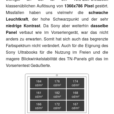
klassenüblichen Auflösung von
1366x786 Pixel
gestört.
Missfallen haben uns vielmehr die
schwache
Leuchtkraft
, der hohe Schwarzpunkt und der sehr
niedrige Kontrast
. Da Sony aber weiterhin
dasselbe
Panel
verbaut wie im Vorseriengerät, war das nicht
anders zu erwarten. Somit hat sich auch das begrenzte
Farbspektrum nicht verändert. Auch für die Eignung des
Sony Ultrabooks für die Nutzung im Freien und die
magere Blickwinkelstabilität des TN-Panels gilt das im
Vorserientest Geäußerte.
164
176
174
cd/m²
cd/m²
cd/m²
161
182
168
cd/m²
cd/m²
cd/m²
166
172
167
cd/m²
cd/m²
cd/m²