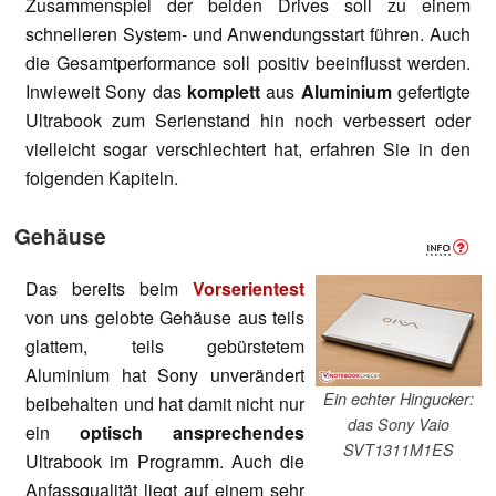
Zusammenspiel der beiden Drives soll zu einem
schnelleren System- und Anwendungsstart führen. Auch
die Gesamtperformance soll positiv beeinflusst werden.
Inwieweit Sony das
komplett
aus
Aluminium
gefertigte
Ultrabook zum Serienstand hin noch verbessert oder
vielleicht sogar verschlechtert hat, erfahren Sie in den
folgenden Kapiteln.
Gehäuse
Das bereits beim
Vorserientest
von uns gelobte Gehäuse aus teils
glattem, teils gebürstetem
Aluminium hat Sony unverändert
Ein echter Hingucker:
beibehalten und hat damit nicht nur
das Sony Vaio
ein
optisch ansprechendes
SVT1311M1ES
Ultrabook im Programm. Auch die
Anfassqualität liegt auf einem sehr