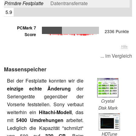
Primäre Festplatte
Datentransferrate
5.9
PCMark 7
2336 Punkte
Score
Hilfe
... im Vergleich
Massenspeicher
Bei der Festplatte konnten wir die
einzige echte Änderung
der
Seriengeräte gegenüber der
Crystal
Vorserie feststellen. Sony verbaut
Disk Mark
weiterhin ein
Hitachi-Modell
, das
mit
5400 Umdrehungen
arbeitet.
Lediglich die Kapazität "schmilzt"
HDTune
von 500 auf
320 GB
. Beim