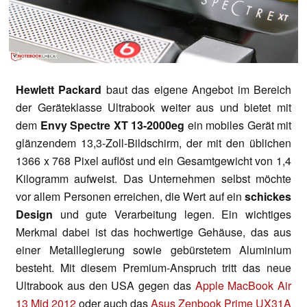
Hewlett Packard
baut das eigene Angebot im Bereich
der Geräteklasse Ultrabook weiter aus und bietet mit
dem
Envy Spectre XT 13-2000eg
ein mobiles Gerät mit
glänzendem 13,3-Zoll-Bildschirm, der mit den üblichen
1366 x 768 Pixel auflöst und ein Gesamtgewicht von 1,4
Kilogramm aufweist. Das Unternehmen selbst möchte
vor allem Personen erreichen, die Wert auf ein
schickes
Design
und gute Verarbeitung legen. Ein wichtiges
Merkmal dabei ist das hochwertige Gehäuse, das aus
einer Metalllegierung sowie gebürstetem Aluminium
besteht. Mit diesem Premium-Anspruch tritt das neue
Ultrabook aus den USA gegen das
Apple MacBook Air
13 Mid 2012
oder auch das
Asus Zenbook Prime UX31A