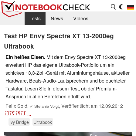
Tests
News
Videos
...
Benchmarks & Tech
Externe Tests
Test HP Envy Spectre XT 13-2000eg
Ultrabook
Kaufberatung
Deals
Suche
Jobs
Ein heißes Eisen.
Mit dem Envy Spectre XT 13-2000eg
Forum
erweitert HP das eigene Ultrabook-Portfolio um ein
schickes 13,3-Zoll-Gerät mit Aluminiumgehäuse, aktueller
Hardware, Beats-Audio-Lautsprechern und beleuchteter
Tastatur. Lesen Sie in diesem Test, ob der Premium-
Anspruch in allen Bereichen erfüllt wird.
Felix Sold
,
Veröffentlicht am
12.09.2012
,
✓
Stefanie Voigt
🇺🇸
🇷🇺
...
Ivy Bridge
Ultrabook