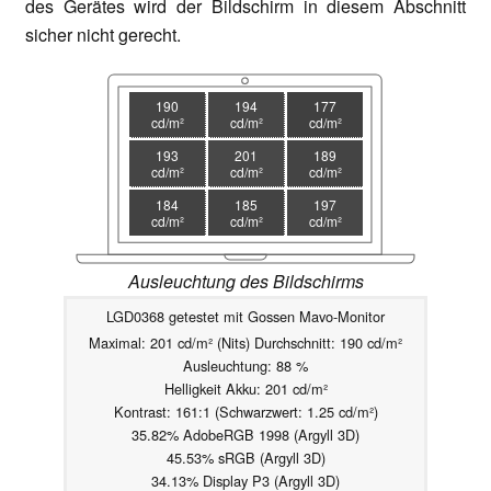
des Gerätes wird der Bildschirm in diesem Abschnitt
sicher nicht gerecht.
190
194
177
cd/m²
cd/m²
cd/m²
193
201
189
cd/m²
cd/m²
cd/m²
184
185
197
cd/m²
cd/m²
cd/m²
Ausleuchtung des Bildschirms
LGD0368 getestet mit Gossen Mavo-Monitor
Maximal: 201 cd/m² (Nits) Durchschnitt: 190 cd/m²
Ausleuchtung: 88 %
Helligkeit Akku: 201 cd/m²
Kontrast: 161:1 (Schwarzwert: 1.25 cd/m²)
35.82% AdobeRGB 1998 (Argyll 3D)
45.53% sRGB (Argyll 3D)
34.13% Display P3 (Argyll 3D)