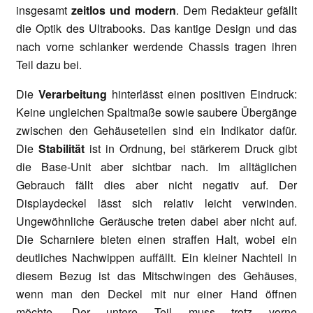
insgesamt
zeitlos und modern
. Dem Redakteur gefällt
die Optik des Ultrabooks. Das kantige Design und das
nach vorne schlanker werdende Chassis tragen ihren
Teil dazu bei.
Die
Verarbeitung
hinterlässt einen positiven Eindruck:
Keine ungleichen Spaltmaße sowie saubere Übergänge
zwischen den Gehäuseteilen sind ein Indikator dafür.
Die
Stabilität
ist in Ordnung, bei stärkerem Druck gibt
die Base-Unit aber sichtbar nach. Im alltäglichen
Gebrauch fällt dies aber nicht negativ auf. Der
Displaydeckel lässt sich relativ leicht verwinden.
Ungewöhnliche Geräusche treten dabei aber nicht auf.
Die Scharniere bieten einen straffen Halt, wobei ein
deutliches Nachwippen auffällt. Ein kleiner Nachteil in
diesem Bezug ist das Mitschwingen des Gehäuses,
wenn man den Deckel mit nur einer Hand öffnen
möchte. Der untere Teil muss trotz vorne