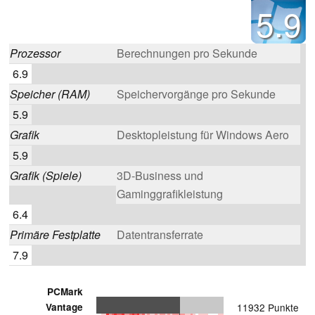
5.9
Prozessor
Berechnungen pro Sekunde
6.9
Speicher (RAM)
Speichervorgänge pro Sekunde
5.9
Grafik
Desktopleistung für Windows Aero
5.9
Grafik (Spiele)
3D-Business und
Gaminggrafikleistung
6.4
Primäre Festplatte
Datentransferrate
7.9
PCMark
Vantage
11932 Punkte