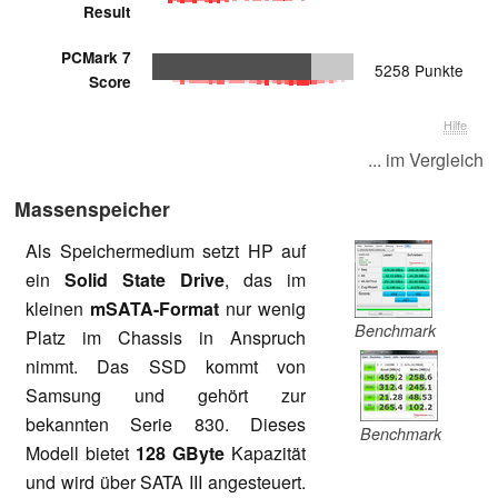
Result
PCMark 7
5258 Punkte
Score
Hilfe
... im Vergleich
Massenspeicher
Als Speichermedium setzt HP auf
ein
Solid State Drive
, das im
kleinen
mSATA-Format
nur wenig
Benchmark
Platz im Chassis in Anspruch
nimmt. Das SSD kommt von
Samsung und gehört zur
bekannten Serie 830. Dieses
Benchmark
Modell bietet
128 GByte
Kapazität
und wird über SATA III angesteuert.