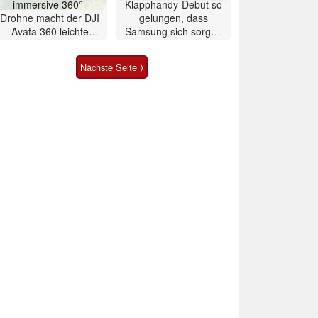
immersive 360°-
Klapphandy-Debut so
Drohne macht der DJI
gelungen, dass
Avata 360 leichte
Samsung sich sorgen
Konkurrenz
muss? – Razr Fold
Smartphone im Test
Nächste Seite ⟩