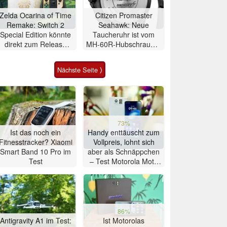
Zelda Ocarina of Time
Citizen Promaster
Remake: Switch 2
Seahawk: Neue
Special Edition könnte
Taucheruhr ist vom
direkt zum Release
MH-60R-Hubschrauber
des Spiels erscheinen
inspiriert
Nächste Seite ⟩
73%
Ist das noch ein
Handy enttäuscht zum
Fitnesstracker? Xiaomi
Vollpreis, lohnt sich
Smart Band 10 Pro im
aber als Schnäppchen
Test
– Test Motorola Moto
G47 Smartphone
86%
Antigravity A1 im Test:
Ist Motorolas