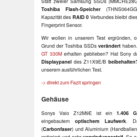
Statt zweier Samsung SSDs (MMCRE28
Toshiba Flash-Speicher
(THNS064GG2
Kapazität des
RAID 0
Verbundes bleibt dies
Fingerprint Sensor.
Wir wollen in unserem Test ergründen, 
Grund der Toshiba SSDs
verändert
haben.
GT 330M
erhalten geblieben? Hat Sony da
Displaypanel
des Z11X9E/B
beibehalten
unserem ausführlichen Test.
-> direkt zum Fazit springen
Gehäuse
Sonys Vaio Z12M9E ist ein
1.406 
eingebautem
optischem Laufwerk
. D
(
Carbonfaser
) und Aluminium (Handballena
optimiert und sehr
verwindungssteif
. So s