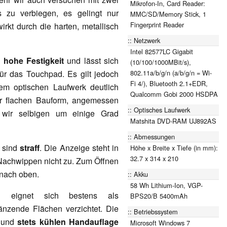
Mikrofon-In, Card Reader:
 zu verbiegen, es gelingt nur
MMC/SD/Memory Stick, 1
Fingerprint Reader
wirkt durch die harten, metallisch
Netzwerk
Intel 82577LC Gigabit
e
hohe Festigkeit
und lässt sich
(10/100/1000MBit/s),
802.11a/b/g/n (a/b/g/n = Wi-
 für das Touchpad. Es gilt jedoch
Fi 4/), Bluetooth 2.1+EDR,
dem optischen Laufwerk deutlich
Qualcomm Gobi 2000 HSDPA
ner flachen Bauform, angemessen
Optisches Laufwerk
 wir selbigen um einige Grad
Matshita DVD-RAM UJ892AS
Abmessungen
e sind
straff
. Die Anzeige steht in
Höhe x Breite x Tiefe (in mm):
32.7 x 314 x 210
t Nachwippen nicht zu. Zum Öffnen
 nach oben.
Akku
58 Wh Lithium-Ion, VGP-
g eignet sich bestens als
BPS20/B 5400mAh
länzende Flächen verzichtet. Die
Betriebssystem
n und
stets kühlen Handauflage
Microsoft Windows 7