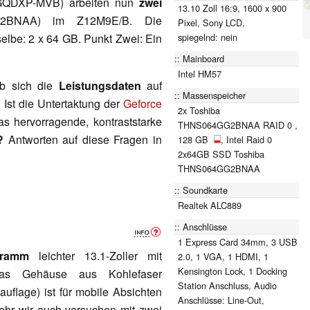
GQDXP-MVB) arbeiten nun
zwei
13.10 Zoll 16:9, 1600 x 900
BNAA) im Z12M9E/B. Die
Pixel, Sony LCD,
spiegelnd: nein
elbe: 2 x 64 GB. Punkt Zwei: Ein
Mainboard
Intel HM57
ob sich die
Leistungsdaten
auf
Massenspeicher
 Ist die Untertaktung der
Geforce
2x Toshiba
s hervorragende, kontraststarke
THNS064GG2BNAA RAID 0 ,
?
Antworten auf diese Fragen in
128 GB
, Intel Raid 0
2x64GB SSD Toshiba
THNS064GG2BNAA
Soundkarte
Realtek ALC889
Anschlüsse
1 Express Card 34mm, 3 USB
Gramm
leichter 13.1-Zoller mit
2.0, 1 VGA, 1 HDMI, 1
Kensington Lock, 1 Docking
as Gehäuse aus Kohlefaser
Station Anschluss, Audio
uflage) ist für mobile Absichten
Anschlüsse: Line-Out,
ehr wir auch versuchen mit zwei