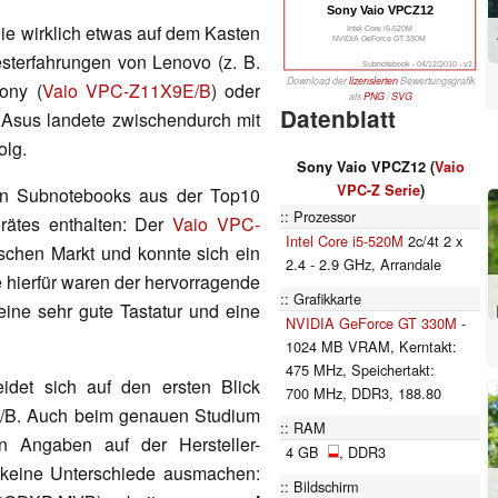
Sony Vaio VPCZ12
ie wirklich etwas auf dem Kasten
Intel Core i5-520M
NVIDIA GeForce GT 330M
sterfahrungen von Lenovo (z. B.
Subnotebook - 04/12/2010 - v2
Download der
lizensierten
Bewertungsgrafik
Sony (
Vaio VPC-Z11X9E/B
) oder
als
PNG
/
SVG
Datenblatt
. Asus landete zwischendurch mit
olg.
Sony Vaio VPCZ12 (
Vaio
VPC-Z Serie
)
ten Subnotebooks aus der Top10
Prozessor
rätes enthalten: Der
Vaio VPC-
Intel Core i5-520M
2c/4t 2 x
schen Markt und konnte sich ein
2.4 - 2.9 GHz, Arrandale
e hierfür waren der hervorragende
Grafikkarte
 eine sehr gute Tastatur und eine
NVIDIA GeForce GT 330M
-
1024 MB VRAM, Kerntakt:
475 MHz, Speichertakt:
det sich auf den ersten Blick
700 MHz, DDR3, 188.80
E/B. Auch beim genauen Studium
RAM
n Angaben auf der Hersteller-
4 GB
, DDR3
 keine Unterschiede ausmachen:
Bildschirm