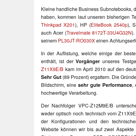
Kleine handliche Business Subnotebooks, d
haben, kommen laut unseren bisherigen Te
Thinkpad X201
), HP (
EliteBook 2540p
), 
auch Acer (
Travelmate 8172T-33U4G32N
)
seinem
PL30JT-RO030X
einen Achtungserf
In der Auflistung, welche einige der bes
enthält, ist der
Vorgänger
unseres Testge
Z11X9E/B
kam im April 2010 auf den deut
Sehr Gut
(89 Prozent) ergattern. Die Gründ
Bildschirm, eine
sehr gute Performance
,
hochwertige Verarbeitung.
Der Nachfolger VPC-Z12M9E/B unterschei
weder optisch noch technisch vom Z11X9
der Konfigurationen und den technische
Website können wir bis auf zwei Aspekte