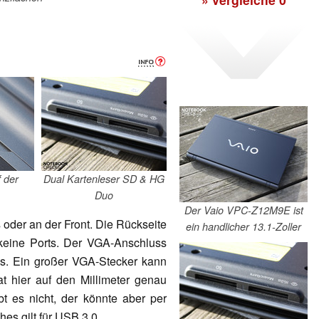
 der
Dual Kartenleser SD & HG
Duo
Der Vaio VPC-Z12M9E ist
 oder an der Front. Die Rückseite
ein handlicher 13.1-Zoller
 keine Ports. Der VGA-Anschluss
ks. Ein großer VGA-Stecker kann
t hier auf den Millimeter genau
ibt es nicht, der könnte aber per
es gilt für USB 3.0.