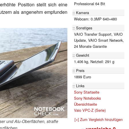
Professional 64 Bit
rhöhte Position stellt sich eine
Nutzern als angenehm empfunden
Kamera
Webcam: 0.3MP 640×480
Sonstiges
VAIO Transfer Support, VAIO
Update, VAIO Smart Network,
24 Monate Garantie
Gewicht
1.406 kg, Netzteil: 291 g
Preis
1899 Euro
Links
Sony Startseite
Sony Notebooks
Übersichtseite
Vaio VPC-Z (Serie)
[+] Zum Vergleich hinzufügen
er und Alu-Oberflächen, straffe
anzflächen
» vergleiche
0