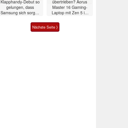
Klapphandy-Debut so
übertrieben? Aorus
gelungen, dass
Master 16 Gaming-
Samsung sich sorgen
Laptop mit Zen 5 im
muss? – Razr Fold
Test
Smartphone im Test
Nächste Seite ⟩