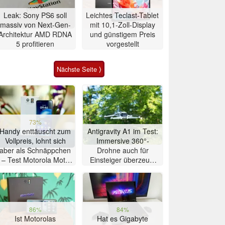
Leak: Sony PS6 soll
Leichtes Teclast-Tablet
massiv von Next-Gen-
mit 10,1-Zoll-Display
Architektur AMD RDNA
und günstigem Preis
5 profitieren
vorgestellt
Nächste Seite ⟩
73%
Handy enttäuscht zum
Antigravity A1 im Test:
Vollpreis, lohnt sich
Immersive 360°-
aber als Schnäppchen
Drohne auch für
– Test Motorola Moto
Einsteiger überzeugt
G47 Smartphone
mit Einschränkungen
86%
84%
Ist Motorolas
Hat es Gigabyte