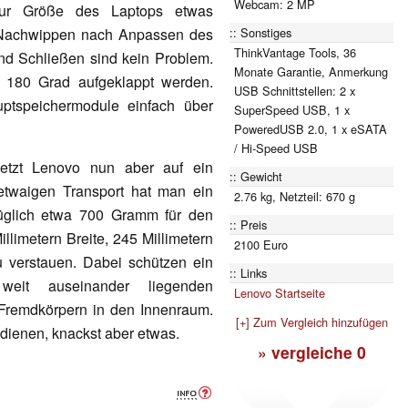
Webcam: 2 MP
ur Größe des Laptops etwas
Sonstiges
n Nachwippen nach Anpassen des
ThinkVantage Tools, 36
nd Schließen sind kein Problem.
Monate Garantie, Anmerkung
 180 Grad aufgeklappt werden.
USB Schnittstellen: 2 x
ptspeichermodule einfach über
SuperSpeed USB, 1 x
PoweredUSB 2.0, 1 x eSATA
/ Hi-Speed USB
etzt Lenovo nun aber auf ein
Gewicht
etwaigen Transport hat man ein
2.76 kg, Netzteil: 670 g
üglich etwa 700 Gramm für den
Preis
llimetern Breite, 245 Millimetern
2100 Euro
 verstauen. Dabei schützen ein
Links
weit auseinander liegenden
Lenovo Startseite
Fremdkörpern in den Innenraum.
[+] Zum Vergleich hinzufügen
dienen, knackst aber etwas.
» vergleiche
0