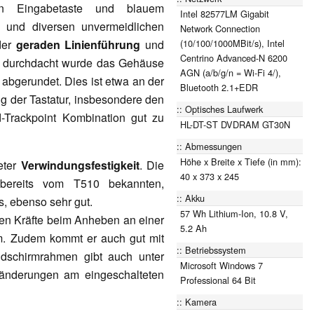
uen Eingabetaste und blauem
Intel 82577LM Gigabit
e und diversen unvermeidlichen
Network Connection
(10/100/1000MBit/s), Intel
der
geraden Linienführung
und
Centrino Advanced-N 6200
t durchdacht wurde das Gehäuse
AGN (a/b/g/n = Wi-Fi 4/),
 abgerundet. Dies ist etwa an der
Bluetooth 2.1+EDR
ng der Tastatur, insbesondere den
Optisches Laufwerk
-Trackpoint Kombination gut zu
HL-DT-ST DVDRAM GT30N
Abmessungen
Höhe x Breite x Tiefe (in mm):
eter
Verwindungsfestigkeit
. Die
40 x 373 x 245
 bereits vom T510 bekannten,
Akku
s, ebenso sehr gut.
57 Wh Lithium-Ion, 10.8 V,
en Kräfte beim Anheben an einer
5.2 Ah
m. Zudem kommt er auch gut mit
Betriebssystem
ldschirmrahmen gibt auch unter
Microsoft Windows 7
ränderungen am eingeschalteten
Professional 64 Bit
Kamera