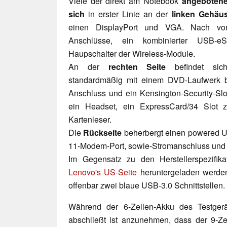
Viele der direkt am Notebook
angebotenen
sich
in erster Linie an der
linken Gehäu
einen DisplayPort und VGA. Nach vo
Anschlüsse, ein kombinierter USB-e
Haupschalter der Wireless-Module.
An der
rechten Seite
befindet sich
standardmäßig mit einem DVD-Laufwerk bes
Anschluss und ein Kensington-Security-Slo
ein Headset, ein ExpressCard/34 Slot z
Kartenleser.
Die
Rückseite
beherbergt einen powered U
11-Modem-Port, sowie-Stromanschluss und
Im Gegensatz zu den Herstellerspezifi
Lenovo's US-Seite
heruntergeladen werden
offenbar zwei blaue USB-3.0 Schnittstellen.
Während der 6-Zellen-Akku des Testger
abschließt ist anzunehmen, dass der 9-Z