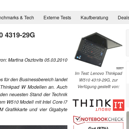
nchmarks & Tech
Externe Tests
Kaufberatung
Deal
0 4319-29G
von: Martina Osztovits 05.03.2010
Im Test: Lenovo Thinkpad
s für den Businessbereich landet
W510 4319-29G, zur
Verfügung gestellt von:
s Thinkpad W Modellen an. Auch
den neuesten Stand der Technik
em W510 Modell mit Intel Core i7
 Grafikkarte und vier Gigabyte
Gut (87%)