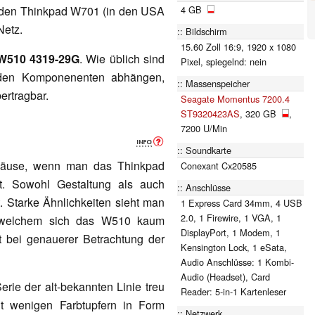
4 GB
nden Thinkpad W701 (in den USA
Netz.
Bildschirm
15.60 Zoll 16:9, 1920 x 1080
W510 4319-29G
. Wie üblich sind
Pixel, spiegelnd: nein
genden Komponenenten abhängen,
Massenspeicher
ertragbar.
Seagate Momentus 7200.4
ST9320423AS
, 320 GB
,
7200 U/Min
Soundkarte
häuse, wenn man das Thinkpad
Conexant Cx20585
t. Sowohl Gestaltung als auch
Anschlüsse
. Starke Ähnlichkeiten sieht man
1 Express Card 34mm, 4 USB
2.0, 1 Firewire, 1 VGA, 1
 welchem sich das W510 kaum
DisplayPort, 1 Modem, 1
t bei genauerer Betrachtung der
Kensington Lock, 1 eSata,
Audio Anschlüsse: 1 Kombi-
Audio (Headset), Card
rie der alt-bekannten Linie treu
Reader: 5-in-1 Kartenleser
it wenigen Farbtupfern in Form
Netzwerk