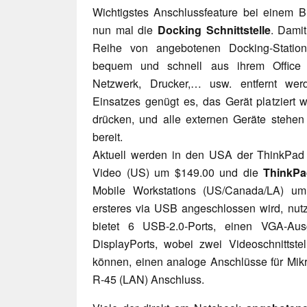
Wichtigstes Anschlussfeature bei einem B
nun mal die
Docking Schnittstelle
. Dami
Reihe von angebotenen Docking-Statio
bequem und schnell aus ihrem Office 
Netzwerk, Drucker,… usw. entfernt we
Einsatzes genügt es, das Gerät platziert 
drücken, und alle externen Geräte stehe
bereit.
Aktuell werden in den USA der ThinkPad U
Video (US) um $149.00 und die
ThinkPa
Mobile Workstations (US/Canada/LA) u
ersteres via USB angeschlossen wird, nutz
bietet 6 USB-2.0-Ports, einen VGA-Au
DisplayPorts, wobei zwei Videoschnittstel
können, einen analoge Anschlüsse für Mik
R-45 (LAN) Anschluss.