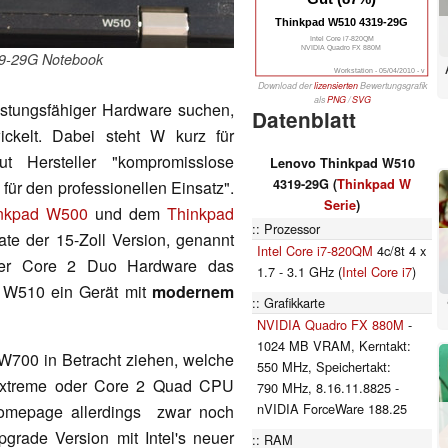
Thinkpad W510 4319-29G
Intel Core i7-820QM
NVIDIA Quadro FX 880M
9-29G Notebook
Workstation - 05/04/2010 - v
Download der
lizensierten
Bewertungsgrafik
als
PNG
/
SVG
eistungsfähiger Hardware suchen,
Datenblatt
ckelt. Dabei steht W kurz für
ut Hersteller "kompromisslose
Lenovo Thinkpad W510
4319-29G (
Thinkpad W
für den professionellen Einsatz".
Serie
)
nkpad W500
und dem
Thinkpad
Prozessor
ate der 15-Zoll Version, genannt
Intel Core i7-820QM
4c/8t 4 x
er Core 2 Duo Hardware das
1.7 - 3.1 GHz (
Intel Core i7
)
 W510 ein Gerät mit
modernem
Grafikkarte
NVIDIA Quadro FX 880M
-
1024 MB VRAM, Kerntakt:
 W700 in Betracht ziehen, welche
550 MHz, Speichertakt:
 Extreme oder Core 2 Quad CPU
790 MHz, 8.16.11.8825 -
nVIDIA ForceWare 188.25
 Homepage allerdings zwar noch
grade Version mit Intel's neuer
RAM