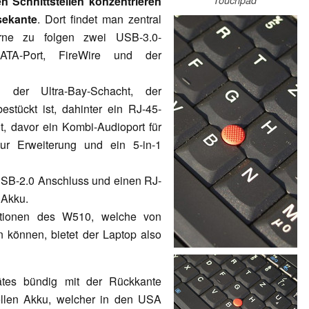
 Schnittstellen konzentrieren
Touchpad
sekante
. Dort findet man zentral
rne zu folgen zwei USB-3.0-
SATA-Port, FireWire und der
 der Ultra-Bay-Schacht, der
tückt ist, dahinter ein RJ-45-
t, davor ein Kombi-Audioport für
ur Erweiterung und ein 5-in-1
SB-2.0 Anschluss und einen RJ-
 Akku.
kationen des W510, welche von
 können, bietet der Laptop also
ätes bündig mit der Rückkante
ellen Akku, welcher in den USA