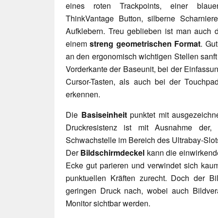
eines roten Trackpoints, einer bla
ThinkVantage Button, silberne Scharnier
Aufklebern. Treu geblieben ist man auch 
einem
streng geometrischen Format
. Gu
an den ergonomisch wichtigen Stellen sanft
Vorderkante der Baseunit, bei der Einfassu
Cursor-Tasten, als auch bei der Touchpad
erkennen.
Die
Basiseinheit
punktet mit ausgezeichn
Druckresistenz ist mit Ausnahme der,
Schwachstelle im Bereich des Ultrabay-Slot
Der
Bildschirmdeckel
kann die einwirkend
Ecke gut parieren und verwindet sich kau
punktuellen Kräften zurecht. Doch der Bi
geringen Druck nach, wobei auch Bildve
Monitor sichtbar werden.