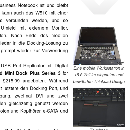
usiness Notebook ist und bleibt
t kann auch das W510 mit einer
ns verbunden werden, und so
Umfeld mit externem Monitor,
rden. Nach Ende des mobilen
wieder in die Docking-Lösung zu
n prompt wieder zur Verwendung
SB Port Replicator mit Digital
Eine mobile Worksstation in
d Mini Dock Plus Series 3
for
15.6 Zoll im eleganten und
m $215.99 angeboten. Während
bewährten Thinkpad Design
t letztere den Docking Port, und
sgang, zweimal DVI und zwei
len gleichzeitig genutzt werden
rofon und Kopfhörer, e-SATA und