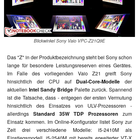
Blickwinkel Sony Vaio VPC-Z21Q9E
Das "Z" in der Produktbezeichnung steht bei Sony schon
lange für besondere Leistungsreserven eines Gerätes.
Im Falle des vorliegenden Vaio Z21 greift Sony
hinsichtlich der CPU auf
Dual-Core-Modelle
der
aktuellen
Intel Sandy Bridge
Palette zurück. Spannend
ist die Tatsache, dass - entgegen der ersten Vermutung
hinsichtlich des Einsatzes von ULV-Prozessoren -
allerdings
Standard 35W TDP Prozessoren
zum
Einsatz kommen. Im Online-Konfigurator listet Sony zur
Zeit drei verschiedene Modelle: i5-2410M als
Einstiegsmodell, i5-2540M mit bereits erweiterter VT-X