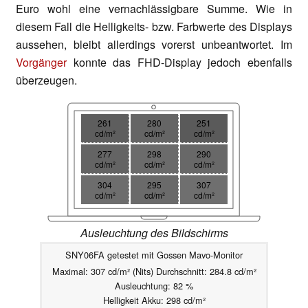
Euro wohl eine vernachlässigbare Summe. Wie in
diesem Fall die Helligkeits- bzw. Farbwerte des Displays
aussehen, bleibt allerdings vorerst unbeantwortet. Im
Vorgänger
konnte das FHD-Display jedoch ebenfalls
überzeugen.
261
280
251
cd/m²
cd/m²
cd/m²
277
298
290
cd/m²
cd/m²
cd/m²
304
295
307
cd/m²
cd/m²
cd/m²
Ausleuchtung des Bildschirms
SNY06FA getestet mit Gossen Mavo-Monitor
Maximal: 307 cd/m² (Nits) Durchschnitt: 284.8 cd/m²
Ausleuchtung: 82 %
Helligkeit Akku: 298 cd/m²