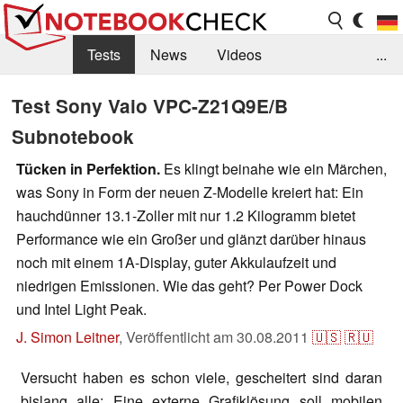
Tests
News
Videos
...
Benchmarks & Tech
Externe Tests
Test Sony Vaio VPC-Z21Q9E/B
Subnotebook
Kaufberatung
Deals
Suche
Jobs
Tücken in Perfektion.
Es klingt beinahe wie ein Märchen,
Forum
was Sony in Form der neuen Z-Modelle kreiert hat: Ein
hauchdünner 13.1-Zoller mit nur 1.2 Kilogramm bietet
Performance wie ein Großer und glänzt darüber hinaus
noch mit einem 1A-Display, guter Akkulaufzeit und
niedrigen Emissionen. Wie das geht? Per Power Dock
und Intel Light Peak.
J. Simon Leitner
,
Veröffentlicht am
30.08.2011
🇺🇸
🇷🇺
Versucht haben es schon viele, gescheitert sind daran
bislang alle: Eine externe Grafiklösung soll mobilen