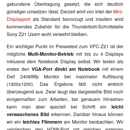
gebundene Übertragung gesetzt, die sich deutlich
günstiger umsetzen lässt. Derzeit wird von Intel der
Mini-
Displayport
als Standard bevorzugt und insofern wird
kommendes Zubehör für die Thunderbolt-Schnittstelle
Sony Z21 Usern wohl verwehrt bleiben.
Ein wichtiger Punkt im Pressetext zum VPC-Z21 ist der
mögliche
Multi-Monitor-Betrieb
mit bis zu 4 Displays
inklusive dem Notebook Display selbst. Wir testen als
erstes den
VGA-Port direkt am Notebook
mit einem
Dell 2408Wfp Monitor bei maximaler Auflösung
(1920x1200). Das Ergebnis fällt nicht wirklich
überzeugend aus. Zwar taugt das dargestellte Bild noch
einigermaßen zum Arbeiten, bei genauem Hinsehen
kann man aber speziell bei Schrift ein
leicht
verwaschenes Bild
erkennen. Darüber hinaus können
wir ein
leichtes Flimmern
am Monitor beobachten. Wir
vergleichen den HDMI-Port mit gleichen externen