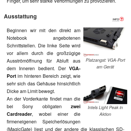
Finger, um sehr starke Verformungen zu provozieren.
Ausstattung
Beginnen wir mit den direkt am
Notebook angebotenen
Schnittstellen. Die linke Seite wird
vor allem durch die großzügige
Platzangst: VGA-Port
Ausströmöffnung für Abluft aus
am Gerät
dem Inneren bedient. Der
VGA-
Port
im hinteren Bereich zeigt, wie
sehr sich das Gehäuse hinsichtlich
Dicke am Limit bewegt.
An der Vorderkante findet man die
bei Sony obligaten
zwei
Intels Light Peak in
Cardreader
, wobei einer die
Aktion
firmeneigenen Speicherlösungen
(MagicGate) liest und der andere die klassischen SD-