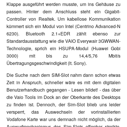
Klappe ausgeführt werden musste, um ins Gehäuse zu
passen. Hinter dem Anschluss steht ein Gigabit-
Controller von Realtek. Um kabellose Kommunikation
kümmert sich ein Modul von Intel (Centrino Advanced-N
6230). Bluetooth 2.1+EDR zählt ebenso zur
Standardausstattung wie die VAIO Everywair 3GWWAN-
Technologie, sprich ein HSUPA-Modul (Huawei Gobi
3000) mit bis zu 14,4/5,76 Mbit/s
Übertragungsgeschwindigkeit (lt. Sony).
Die Suche nach dem SIM-Slot nahm dann schon etwas
Zeit in Anspruch, schneller wäre es mit dem digitalen
Benutzerhandbuch gegangen - Lesen bildet! - das über
die Vaio Tools im Dock an der Oberkante des Desktops
zu finden ist. Dennoch, der Sim-Slot blieb uns leider
versperrt, das Auswechseln der vorinstallierten
Vodafone Karte war uns demnach nicht möglich, da der
Auswurfmechanismus des Sim-Slots offenbar streikte.