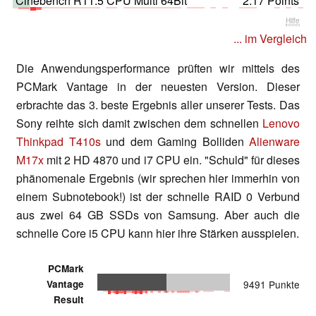
Cinebench R11.5 CPU Multi 64Bit
2.17 Points
Hilfe
... im Vergleich
Die Anwendungsperformance prüften wir mittels des
PCMark Vantage in der neuesten Version. Dieser
erbrachte das 3. beste Ergebnis aller unserer Tests. Das
Sony reihte sich damit zwischen dem schnellen
Lenovo
Thinkpad T410s
und dem Gaming Bolliden
Alienware
M17x
mit 2 HD 4870 und i7 CPU ein. "Schuld" für dieses
phänomenale Ergebnis (wir sprechen hier immerhin von
einem Subnotebook!) ist der schnelle RAID 0 Verbund
aus zwei 64 GB SSDs von Samsung. Aber auch die
schnelle Core i5 CPU kann hier ihre Stärken ausspielen.
PCMark
Vantage
9491 Punkte
Result