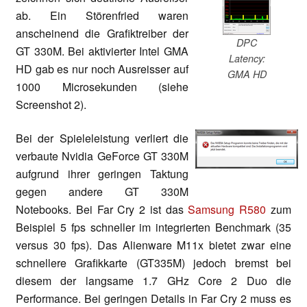
ab. Ein Störenfried waren
anscheinend die Grafiktreiber der
DPC
GT 330M. Bei aktivierter Intel GMA
Latency:
HD gab es nur noch Ausreisser auf
GMA HD
1000 Microsekunden (siehe
Screenshot 2).
Bei der Spieleleistung verliert die
verbaute Nvidia GeForce GT 330M
aufgrund ihrer geringen Taktung
gegen andere GT 330M
Notebooks. Bei Far Cry 2 ist das
Samsung R580
zum
Beispiel 5 fps schneller im integrierten Benchmark (35
versus 30 fps). Das Alienware M11x bietet zwar eine
schnellere Grafikkarte (GT335M) jedoch bremst bei
diesem der langsame 1.7 GHz Core 2 Duo die
Performance. Bei geringen Details in Far Cry 2 muss es