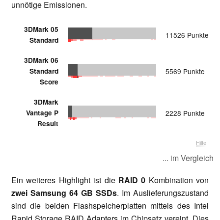
unnötige Emissionen.
3DMark 05
11526 Punkte
Standard
3DMark 06
Standard
5569 Punkte
Score
3DMark
Vantage P
2228 Punkte
Result
Hilfe
... im Vergleich
Ein weiteres Highlight ist die
RAID 0
Kombination von
zwei Samsung 64 GB SSDs
. Im Auslieferungszustand
sind die beiden Flashspeicherplatten mittels des Intel
Rapid Storage RAID Adapters im Chipsatz vereint. Dies