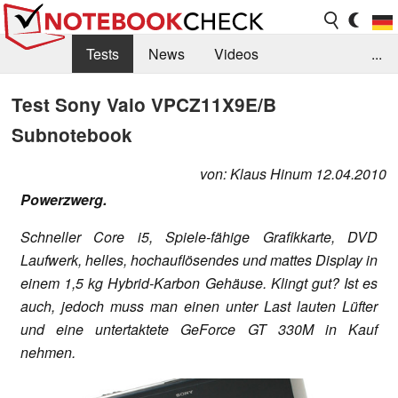
Tests
News
Videos
...
Benchmarks & Tech
Externe Tests
Test Sony Vaio VPCZ11X9E/B
Subnotebook
Kaufberatung
Deals
Suche
Jobs
Forum
von: Klaus Hinum 12.04.2010
Powerzwerg.
Schneller Core i5, Spiele-fähige Grafikkarte, DVD
Laufwerk, helles, hochauflösendes und mattes Display in
einem 1,5 kg Hybrid-Karbon Gehäuse. Klingt gut? Ist es
auch, jedoch muss man einen unter Last lauten Lüfter
und eine untertaktete
GeForce GT 330M in Kauf
nehmen.