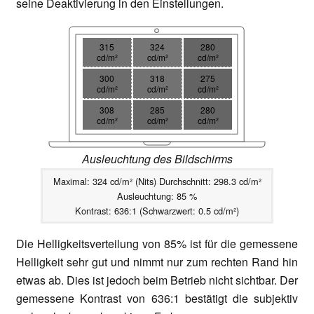
seine Deaktivierung in den Einstellungen.
315
324
280
cd/m²
cd/m²
cd/m²
300
318
275
cd/m²
cd/m²
cd/m²
308
285
280
cd/m²
cd/m²
cd/m²
Ausleuchtung des Bildschirms
Maximal: 324 cd/m² (Nits) Durchschnitt: 298.3 cd/m²
Ausleuchtung: 85 %
Kontrast: 636:1 (Schwarzwert: 0.5 cd/m²)
Die Helligkeitsverteilung von 85% ist für die gemessene
Helligkeit sehr gut und nimmt nur zum rechten Rand hin
etwas ab. Dies ist jedoch beim Betrieb nicht sichtbar. Der
gemessene Kontrast von 636:1 bestätigt die subjektiv