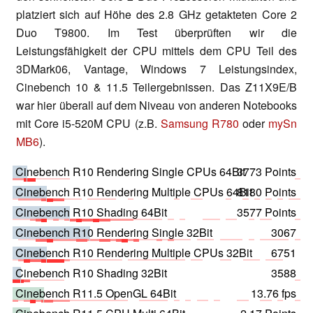
platziert sich auf Höhe des 2.8 GHz getakteten Core 2
Duo T9800. Im Test überprüften wir die
Leistungsfähigkeit der CPU mittels dem CPU Teil des
3DMark06, Vantage, Windows 7 Leistungsindex,
Cinebench 10 & 11.5 Teilergebnissen. Das Z11X9E/B
war hier überall auf dem Niveau von anderen Notebooks
mit Core i5-520M CPU (z.B.
Samsung R780
oder
mySn
MB6
).
Cinebench R10 Rendering Single CPUs 64Bit
3773 Points
Cinebench R10 Rendering Multiple CPUs 64Bit
8180 Points
Cinebench R10 Shading 64Bit
3577 Points
Cinebench R10 Rendering Single 32Bit
3067
Cinebench R10 Rendering Multiple CPUs 32Bit
6751
Cinebench R10 Shading 32Bit
3588
Cinebench R11.5 OpenGL 64Bit
13.76 fps