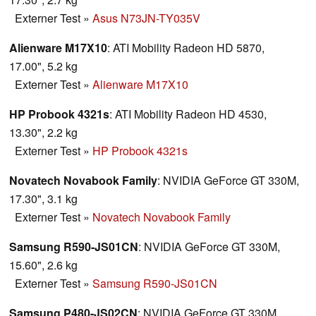
Externer Test
»
Asus N73JN-TY035V
Alienware M17X10
: ATI Mobility Radeon HD 5870,
17.00", 5.2 kg
Externer Test
»
Alienware M17X10
HP Probook 4321s
: ATI Mobility Radeon HD 4530,
13.30", 2.2 kg
Externer Test
»
HP Probook 4321s
Novatech Novabook Family
: NVIDIA GeForce GT 330M,
17.30", 3.1 kg
Externer Test
»
Novatech Novabook Family
Samsung R590-JS01CN
: NVIDIA GeForce GT 330M,
15.60", 2.6 kg
Externer Test
»
Samsung R590-JS01CN
Samsung P480-JS02CN
: NVIDIA GeForce GT 330M,