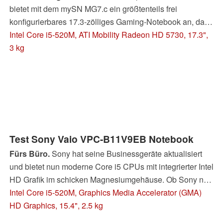
bietet mit dem mySN MG7.c ein größtenteils frei
konfigurierbares 17.3-zölliges Gaming-Notebook an, das
ab 789 Euro erhältlich ist und durch Intels aktuelle Core
Intel Core i5-520M, ATI Mobility Radeon HD 5730, 17.3",
Prozessoren sowie ATIs Mobility Radeon HD 5730 eine
3 kg
gute Leistung verspricht.
Test Sony Vaio VPC-B11V9EB Notebook
Fürs Büro.
Sony hat seine Businessgeräte aktualisiert
und bietet nun moderne Core i5 CPUs mit integrierter Intel
HD Grafik im schicken Magnesiumgehäuse. Ob Sony nun
endlich Anschluss an die etablierte Konkurrenz finden
Intel Core i5-520M, Graphics Media Accelerator (GMA)
kann, haben wir uns ganz genau angesehen.
HD Graphics, 15.4", 2.5 kg