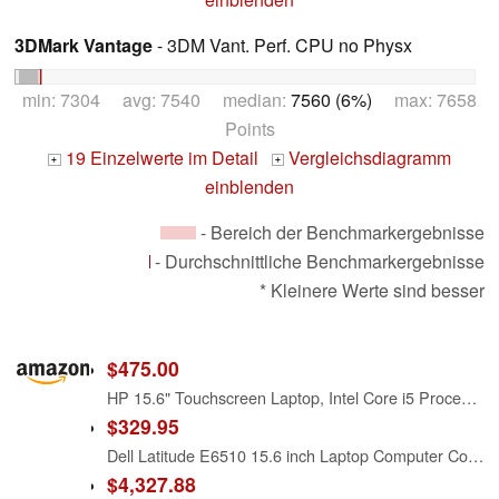
3DMark Vantage
- 3DM Vant. Perf. CPU no Physx
min: 7304 avg: 7540 median:
7560 (6%)
max: 7658
Points
19 Einzelwerte im Detail
Vergleichsdiagramm
+
+
einblenden
- Bereich der Benchmarkergebnisse
- Durchschnittliche Benchmarkergebnisse
* Kleinere Werte sind besser
$475.00
HP 15.6" Touchscreen Laptop, Intel Core i5 Processor, 16GB RAM, 512GB SSD, Numeric Keypad, Bluetooth, Wi-Fi, Long Battery Life, Windows 11 Home, Alpacatec Accessories, Silver
$329.95
Dell Latitude E6510 15.6 inch Laptop Computer Core i5-520M 250GB HD 4GB RAM
$4,327.88