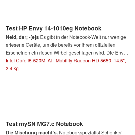
Test HP Envy 14-1010eg Notebook
Neid, der; -[e]s
Es gibt in der Notebook-Welt nur wenige
erlesene Geräte, um die bereits vor ihrem offiziellen
Erscheinen ein riesen Wirbel geschlagen wird. Die Envy
Serie von HP ist da hinzuzuzählen, sieht sie sich doch als
Intel Core i5-520M, ATI Mobility Radeon HD 5650, 14.5",
Königsklasse im Sortiment, auf Augenhöhe der Apple
2.4 kg
MacBook Pro Laptops.
Test mySN MG7.c Notebook
Die Mischung macht´s.
Notebookspezialist Schenker