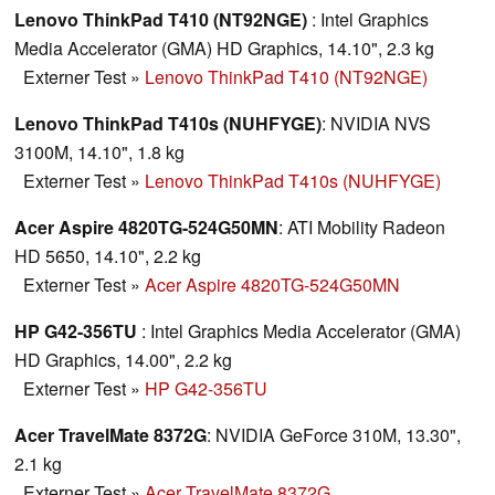
Lenovo ThinkPad T410 (NT92NGE)
: Intel Graphics
Media Accelerator (GMA) HD Graphics, 14.10", 2.3 kg
Externer Test
»
Lenovo ThinkPad T410 (NT92NGE)
Lenovo ThinkPad T410s (NUHFYGE)
: NVIDIA NVS
3100M, 14.10", 1.8 kg
Externer Test
»
Lenovo ThinkPad T410s (NUHFYGE)
Acer Aspire 4820TG-524G50MN
: ATI Mobility Radeon
HD 5650, 14.10", 2.2 kg
Externer Test
»
Acer Aspire 4820TG-524G50MN
HP G42-356TU
: Intel Graphics Media Accelerator (GMA)
HD Graphics, 14.00", 2.2 kg
Externer Test
»
HP G42-356TU
Acer TravelMate 8372G
: NVIDIA GeForce 310M, 13.30",
2.1 kg
Externer Test
»
Acer TravelMate 8372G