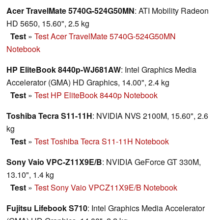
Acer TravelMate 5740G-524G50MN
: ATI Mobility Radeon
HD 5650, 15.60", 2.5 kg
Test
»
Test Acer TravelMate 5740G-524G50MN
Notebook
HP EliteBook 8440p-WJ681AW
: Intel Graphics Media
Accelerator (GMA) HD Graphics, 14.00", 2.4 kg
Test
»
Test HP EliteBook 8440p Notebook
Toshiba Tecra S11-11H
: NVIDIA NVS 2100M, 15.60", 2.6
kg
Test
»
Test Toshiba Tecra S11-11H Notebook
Sony Vaio VPC-Z11X9E/B
: NVIDIA GeForce GT 330M,
13.10", 1.4 kg
Test
»
Test Sony Vaio VPCZ11X9E/B Notebook
Fujitsu Lifebook S710
: Intel Graphics Media Accelerator