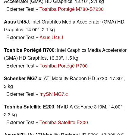
Accelerator (GMA) HD Graphics, 12.10", 2.1 kg
Externer Test
»
Toshiba Portégé M780-S7230
Asus U45J
: Intel Graphics Media Accelerator (GMA) HD
Graphics, 14.00", 2.1 kg
Externer Test
»
Asus U45J
Toshiba Portégé R700
: Intel Graphics Media Accelerator
(GMA) HD Graphics, 13.30", 1.5 kg
Externer Test
»
Toshiba Portégé R700
Schenker MG7.c
: ATI Mobility Radeon HD 5730, 17.30",
3 kg
Externer Test
»
mySN MG7.c
Toshiba Satellite E200
: NVIDIA GeForce 310M, 14.00",
2.3 kg
Externer Test
»
Toshiba Satellite E200
Asus N71JA
: ATI Mobility Radeon HD 5730, 17.30", 3.5