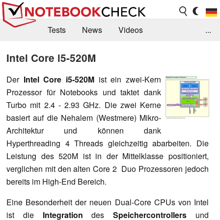
Tests
News
Videos
...
Benchmarks & Tech
Externe Tests
Intel Core i5-520M
Kaufberatung
Deals
Suche
Jobs
Der
Intel Core i5-520M
ist ein zwei-Kern
Prozessor für Notebooks und taktet dank
Forum
Turbo mit 2.4 - 2.93 GHz. Die zwei Kerne
basiert auf die Nehalem (Westmere) Mikro-
Architektur und können dank
Hyperthreading 4 Threads gleichzeitig abarbeiten. Die
Leistung des 520M ist in der Mittelklasse positioniert,
verglichen mit den alten Core 2 Duo Prozessoren jedoch
bereits im High-End Bereich.
Eine Besonderheit der neuen Dual-Core CPUs von Intel
ist die
Integration
des
Speichercontrollers
und