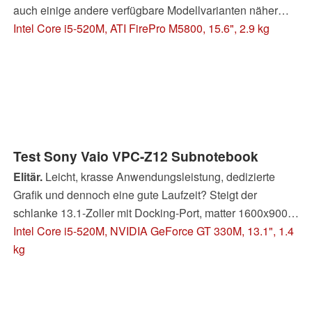
auch einige andere verfügbare Modellvarianten näher
unter die Lupe zu nehmen. Diesmal im Test: Eine
Intel Core i5-520M, ATI FirePro M5800, 15.6", 2.9 kg
Ausstattungsvariante mit Intel i5-520M CPU, ATI FirePro
M5800 GPU und 1600x900 TFT Display.
Test Sony Vaio VPC-Z12 Subnotebook
Elitär.
Leicht, krasse Anwendungsleistung, dedizierte
Grafik und dennoch eine gute Laufzeit? Steigt der
schlanke 13.1-Zoller mit Docking-Port, matter 1600x900-
Anzeige, DVD-Laufwerk und HSPA-Modul zum perfekten
Intel Core i5-520M, NVIDIA GeForce GT 330M, 13.1", 1.4
Business-Allrounder auf?
kg