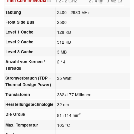
Intel Core i5-540UM
1.2 - 2 GHz
2 / 4
3 MB L3
Taktung
2400 - 2933 MHz
Front Side Bus
2500
Level 1 Cache
128 KB
Level 2 Cache
512 KB
Level 3 Cache
3 MB
Anzahl von Kernen /
2 / 4
Threads
Stromverbrauch (TDP =
35 Watt
Thermal Design Power)
Transistoren
382+177 Millionen
Herstellungstechnologie
32 nm
Die Größe
2
81+114 mm
Max. Temperatur
105 °C