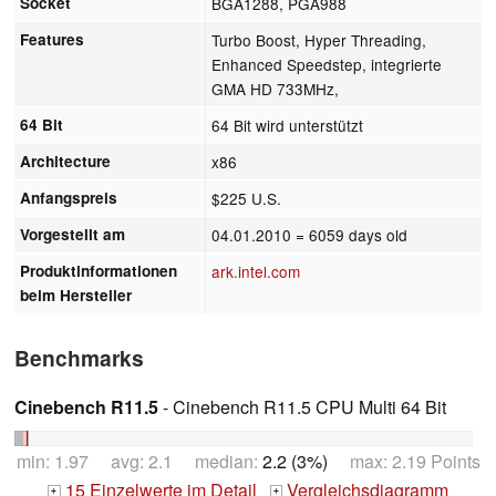
Socket
BGA1288, PGA988
Features
Turbo Boost, Hyper Threading,
Enhanced Speedstep, integrierte
GMA HD 733MHz,
64 Bit
64 Bit wird unterstützt
Architecture
x86
Anfangspreis
$225 U.S.
Vorgestellt am
04.01.2010
= 6059 days old
Produktinformationen
ark.intel.com
beim Hersteller
Benchmarks
Cinebench R11.5
- Cinebench R11.5 CPU Multi 64 Bit
min: 1.97 avg: 2.1 median:
2.2 (3%)
max: 2.19 Points
15 Einzelwerte im Detail
Vergleichsdiagramm
+
+