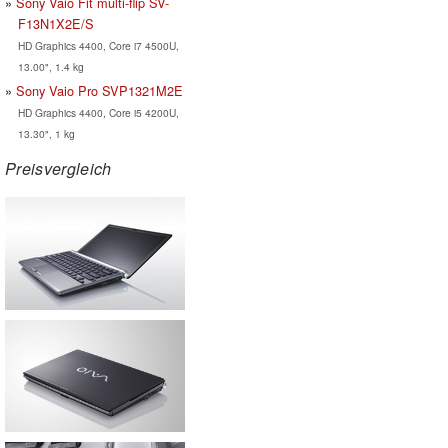
Sony Vaio Fit multi-flip SV-
F13N1X2E/S
HD Graphics 4400, Core i7 4500U,
13.00", 1.4 kg
Sony Vaio Pro SVP1321M2E
HD Graphics 4400, Core i5 4200U,
13.30", 1 kg
Preisvergleich