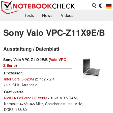
Tests
News
Videos
...
Benchmarks & Tech
Externe Tests
Sony Vaio VPC-Z11X9E/B
Kaufberatung
Deals
Suche
Jobs
Ausstattung / Datenblatt
Forum
Sony Vaio VPC-Z11X9E/B (
Vaio VPC-
Z Serie
)
Prozessor
Intel Core i5-520M
2c/4t 2 x 2.4
- 2.9 GHz, Arrandale
Grafikkarte
NVIDIA GeForce GT 330M
- 1024 MB VRAM,
Kerntakt: 475/1045 MHz, Speichertakt: 700 MHz,
DDR3, 188.80