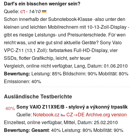
Darf's ein bisschen weniger sein?
Quelle:
c't
-
14/10
Schon innerhalb der Subnotebook-Klasse -also unter den
kleinen und leichten Mobilrechnern mit 10-13-Zoll-Display -
gibt es riesige Leistungs- und Preisunterschiede. Für wen
reicht was, und wie gut sind aktuelle Geräte? Sony Vaio
VPC-Z11 (13,1 Zoll): farbstarkes Full-HD-Display, vier
SSDs, flotter Grafikchip, leicht, sehr teuer
Vergleich, online nicht verfügbar, Lang, Datum: 01.06.2010
Bewertung:
Leistung: 85% Bildschirm: 90% Mobilität: 80%
Emissionen: 40%
Ausländische Testberichte
Sony VAIO Z11X9E/B - stylový a výkonný trpaslík
40%
Quelle:
Notebook.cz
CZ→DE
Archive.org version
Einzeltest, online verfügbar, Mittel, Datum: 25.02.2010
Bewertung:
Gesamt
: 40% Leistung: 80% Mobilität: 90%