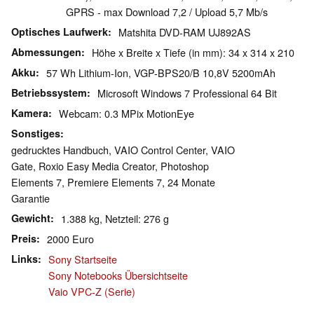
GPRS - max Download 7,2 / Upload 5,7 Mb/s
Optisches Laufwerk
Matshita DVD-RAM UJ892AS
Abmessungen
Höhe x Breite x Tiefe (in mm): 34 x 314 x 210
Akku
57 Wh Lithium-Ion, VGP-BPS20/B 10,8V 5200mAh
Betriebssystem
Microsoft Windows 7 Professional 64 Bit
Kamera
Webcam: 0.3 MPix MotionEye
Sonstiges
gedrucktes Handbuch, VAIO Control Center, VAIO
Gate, Roxio Easy Media Creator, Photoshop
Elements 7, Premiere Elements 7, 24 Monate
Garantie
Gewicht
1.388 kg, Netzteil: 276 g
Preis
2000 Euro
Links
Sony Startseite
Sony Notebooks Übersichtseite
Vaio VPC-Z (Serie)