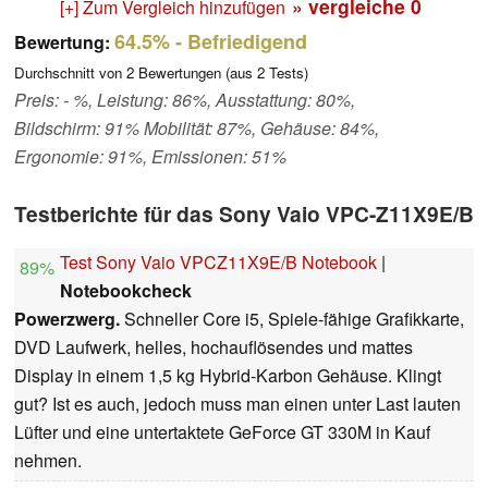
» vergleiche
0
[+] Zum Vergleich hinzufügen
64.5%
- Befriedigend
Bewertung:
Durchschnitt von
2
Bewertungen (aus
2
Tests)
Preis: - %, Leistung: 86%, Ausstattung: 80%,
Bildschirm: 91% Mobilität: 87%, Gehäuse: 84%,
Ergonomie: 91%, Emissionen: 51%
Testberichte für das Sony Vaio VPC-Z11X9E/B
Test Sony Vaio VPCZ11X9E/B Notebook
|
89%
Notebookcheck
Powerzwerg.
Schneller Core i5, Spiele-fähige Grafikkarte,
DVD Laufwerk, helles, hochauflösendes und mattes
Display in einem 1,5 kg Hybrid-Karbon Gehäuse. Klingt
gut? Ist es auch, jedoch muss man einen unter Last lauten
Lüfter und eine untertaktete GeForce GT 330M in Kauf
nehmen.