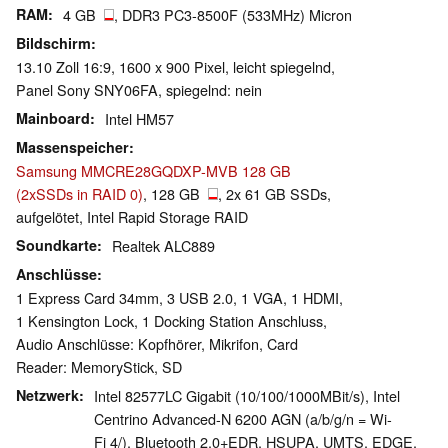
RAM
4 GB
, DDR3 PC3-8500F (533MHz) Micron
Bildschirm
13.10 Zoll 16:9, 1600 x 900 Pixel, leicht spiegelnd,
Panel Sony SNY06FA, spiegelnd: nein
Mainboard
Intel HM57
Massenspeicher
Samsung MMCRE28GQDXP-MVB 128 GB
(2xSSDs in RAID 0)
, 128 GB
, 2x 61 GB SSDs,
aufgelötet, Intel Rapid Storage RAID
Soundkarte
Realtek ALC889
Anschlüsse
1 Express Card 34mm, 3 USB 2.0, 1 VGA, 1 HDMI,
1 Kensington Lock, 1 Docking Station Anschluss,
Audio Anschlüsse: Kopfhörer, Mikrifon, Card
Reader: MemoryStick, SD
Netzwerk
Intel 82577LC Gigabit (10/100/1000MBit/s), Intel
Centrino Advanced-N 6200 AGN (a/b/g/n = Wi-
Fi 4/), Bluetooth 2.0+EDR, HSUPA, UMTS, EDGE,