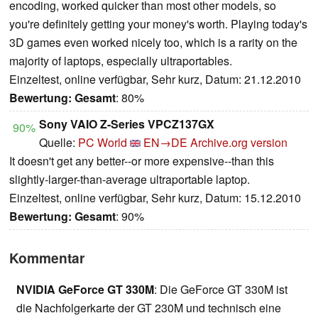
encoding, worked quicker than most other models, so
you're definitely getting your money's worth. Playing today's
3D games even worked nicely too, which is a rarity on the
majority of laptops, especially ultraportables.
Einzeltest, online verfügbar, Sehr kurz, Datum: 21.12.2010
Bewertung:
Gesamt
: 80%
Sony VAIO Z-Series VPCZ137GX
90%
Quelle:
PC World
EN→DE
Archive.org version
It doesn't get any better--or more expensive--than this
slightly-larger-than-average ultraportable laptop.
Einzeltest, online verfügbar, Sehr kurz, Datum: 15.12.2010
Bewertung:
Gesamt
: 90%
Kommentar
NVIDIA GeForce GT 330M
: Die GeForce GT 330M ist
die Nachfolgerkarte der GT 230M und technisch eine