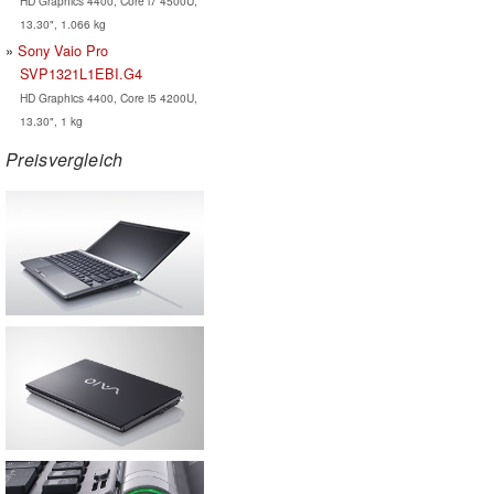
HD Graphics 4400, Core i7 4500U,
13.30", 1.066 kg
Sony Vaio Pro
SVP1321L1EBI.G4
HD Graphics 4400, Core i5 4200U,
13.30", 1 kg
Preisvergleich