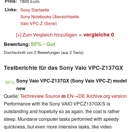
Preis
1800 Euro
Links
Sony Startseite
Sony Notebooks Übersichtseite
Vaio VPC-Z (Serie)
» vergleiche
0
[+] Zum Vergleich hinzufügen
85%
- Gut
Bewertung:
Durchschnitt von
2
Bewertungen (aus
2
Tests)
Testberichte für das Sony Vaio VPC-Z137GX
Sony Vaio VPC-Z137GX (Sony Vaio VPC-Z) model
80%
new
Quelle:
Techreview Source
EN→DE
Archive.org version
Performance with the Sony VAIO VPCZ137GX/S is
outstanding and hopefully so as again, the cost is rather
steep. Mundane computer tasks performed with speedy
quickness, but even more intensive tasks, like video