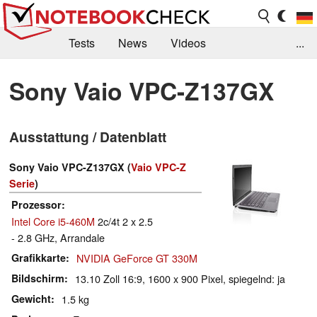
Tests
News
Videos
...
Benchmarks & Tech
Externe Tests
Sony Vaio VPC-Z137GX
Kaufberatung
Deals
Suche
Jobs
Ausstattung / Datenblatt
Forum
Sony Vaio VPC-Z137GX (
Vaio VPC-Z
Serie
)
Prozessor
Intel Core i5-460M
2c/4t 2 x 2.5
- 2.8 GHz, Arrandale
Grafikkarte
NVIDIA GeForce GT 330M
Bildschirm
13.10 Zoll 16:9, 1600 x 900 Pixel, spiegelnd: ja
Gewicht
1.5 kg