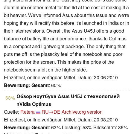
aluminium or other metal for the lid at the cost of making it a
bit heavier. We've informed Asus about this issue and we're
hoping they will rectify this before it's launched in India or in
their later revisions. Overall, the Asus U45J offers a good
balance of battery life and performance, thanks to Optimus
in a compact and lightweight package. The only thing that
puts me off is the plasticky feel of the notebook and poor
protection for the screen. This makes the price of the
notebook seem a bit on the higher side.
Einzeltest, online verfügbar, Mittel, Datum: 30.06.2010
Bewertung:
Gesamt
: 60%
Обзор ноутбука Asus U45J с технологией
63%
nVidia Optimus
Quelle:
Retera
RU→DE
Archive.org version
Einzeltest, online verfügbar, Mittel, Datum: 20.08.2010
Bewertung:
Gesamt
: 63% Leistung: 58% Bildschirm: 35%