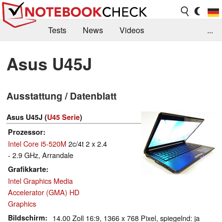
Tests
News
Videos
...
Benchmarks & Tech
Externe Tests
Asus U45J
Kaufberatung
Deals
Suche
Jobs
Ausstattung / Datenblatt
Forum
Asus U45J (
U45 Serie
)
Prozessor
Intel Core i5-520M
2c/4t 2 x 2.4
- 2.9 GHz, Arrandale
Grafikkarte
Intel Graphics Media
Accelerator (GMA) HD
Graphics
Bildschirm
14.00 Zoll 16:9, 1366 x 768 Pixel, spiegelnd: ja