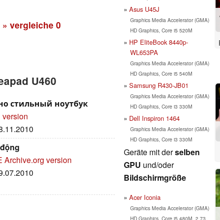
Asus U45J
Graphics Media Accelerator (GMA)
» vergleiche
0
HD Graphics, Core i5 520M
HP EliteBook 8440p-
WL653PA
Graphics Media Accelerator (GMA)
HD Graphics, Core i5 540M
deapad U460
Samsung R430-JB01
Graphics Media Accelerator (GMA)
тно стильный ноутбук
HD Graphics, Core i3 330M
 version
Dell Inspiron 1464
08.11.2010
Graphics Media Accelerator (GMA)
HD Graphics, Core i3 330M
 động
Geräte mit der
selben
E
Archive.org version
GPU
und/oder
29.07.2010
Bildschirmgröße
Acer Iconia
Graphics Media Accelerator (GMA)
HD Graphics, Core i5 480M, 2.73