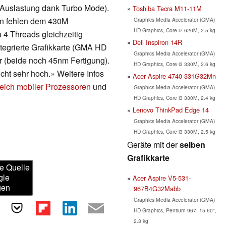
 Auslastung dank Turbo Mode).
Toshiba Tecra M11-11M
en fehlen dem 430M
Graphics Media Accelerator (GMA)
HD Graphics, Core i7 620M, 2.5 kg
 4 Threads gleichzeitig
Dell Inspiron 14R
ntegrierte Grafikkarte (GMA HD
Graphics Media Accelerator (GMA)
r (beide noch 45nm Fertigung).
HD Graphics, Core i3 330M, 2.6 kg
cht sehr hoch.» Weitere Infos
Acer Aspire 4740-331G32Mn
eich mobiler Prozessoren
und
Graphics Media Accelerator (GMA)
HD Graphics, Core i3 330M, 2.4 kg
Lenovo ThinkPad Edge 14
Graphics Media Accelerator (GMA)
HD Graphics, Core i3 330M, 2.5 kg
Geräte mit der
selben
Grafikkarte
e Quelle
gle
Acer Aspire V5-531-
gen
967B4G32Mabb
Graphics Media Accelerator (GMA)
HD Graphics, Pentium 967, 15.60",
2.3 kg