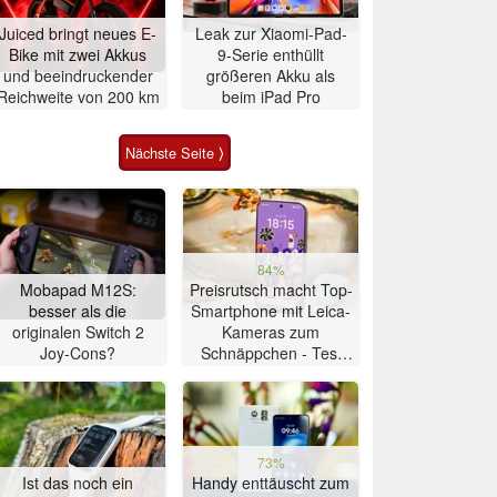
Juiced bringt neues E-
Leak zur Xiaomi-Pad-
Bike mit zwei Akkus
9-Serie enthüllt
und beeindruckender
größeren Akku als
Reichweite von 200 km
beim iPad Pro
Nächste Seite ⟩
84%
Mobapad M12S:
Preisrutsch macht Top-
besser als die
Smartphone mit Leica-
originalen Switch 2
Kameras zum
Joy-Cons?
Schnäppchen - Test
Xiaomi 17T
73%
Ist das noch ein
Handy enttäuscht zum