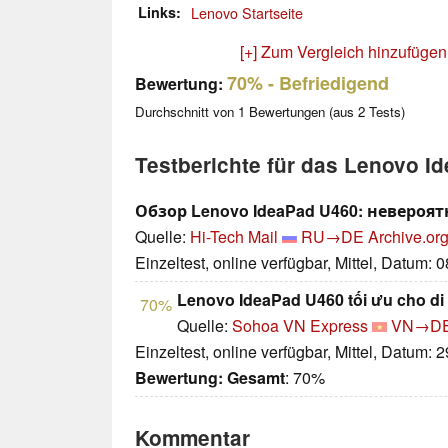
Links
Lenovo Startseite
[+] Zum Vergleich hinzufügen
70%
- Befriedigend
Bewertung:
Durchschnitt von
1
Bewertungen (aus
2
Tests)
Testberichte für das Lenovo I
Обзор Lenovo IdeaPad U460: невероя
Quelle:
Hi-Tech Mail
RU→DE
Archive.org
Einzeltest, online verfügbar, Mittel, Datum: 
Lenovo IdeaPad U460 tối ưu cho di
70%
Quelle:
Sohoa VN Express
VN→D
Einzeltest, online verfügbar, Mittel, Datum: 
Bewertung:
Gesamt
: 70%
Kommentar