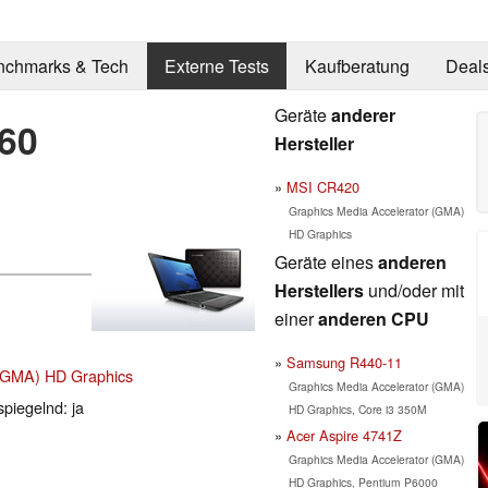
nchmarks & Tech
Externe Tests
Kaufberatung
Deal
Geräte
anderer
60
Hersteller
MSI CR420
Graphics Media Accelerator (GMA)
HD Graphics
Geräte eines
anderen
Herstellers
und/oder mit
einer
anderen CPU
Samsung R440-11
 (GMA) HD Graphics
Graphics Media Accelerator (GMA)
spiegelnd: ja
HD Graphics, Core i3 350M
Acer Aspire 4741Z
Graphics Media Accelerator (GMA)
HD Graphics, Pentium P6000