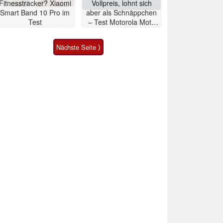
Fitnesstracker? Xiaomi
Vollpreis, lohnt sich
Smart Band 10 Pro im
aber als Schnäppchen
Test
– Test Motorola Moto
G47 Smartphone
Nächste Seite ⟩