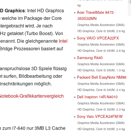
kg
HD Graphics
: Intel HD Graphics
Acer TravelMate 8472-
 welche im Package der Core
353G32MN
tergebracht wird. Je nach
Graphics Media Accelerator (GMA)
HD Graphics, Core i3 350M, 2.6 kg
z getaktet (Turbo Boost). Von
Sony VAIO VPCEA22FX
nannt. Die gleichgenannte
Intel
Graphics Media Accelerator (GMA)
Bridge Prozessoren basiert auf
HD Graphics, Core i3 350M, 2.6 kg
Samsung R440
Graphics Media Accelerator (GMA)
 anspruchslose 3D Spiele flüssig
HD Graphics, Core i3 350M, 1.3 kg
t surfen, Bildbearbeitung oder
Packard Bell EasyNote NM86
Einschränkungen möglich.
Graphics Media Accelerator (GMA)
HD Graphics, Core i3 330M, 2.4 kg
Notebook-Grafikkartenvergleich
Dell Inspiron 14R-N4010
Graphics Media Accelerator (GMA)
HD Graphics, Core i3 350M, 2.3 kg
Sony Vaio VPCEA24FM/W
Graphics Media Accelerator (GMA)
ich zum i7-640 nur 3MB L3 Cache
HD Graphics, Core i3 330M, 2.4 kg