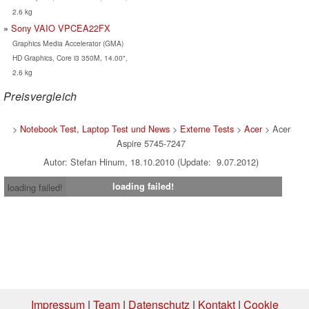
2.6 kg
Sony VAIO VPCEA22FX
Graphics Media Accelerator (GMA)
HD Graphics, Core i3 350M, 14.00",
2.6 kg
Preisvergleich
>
Notebook Test, Laptop Test und News
>
Externe Tests
>
Acer
> Acer
Aspire 5745-7247
Autor: Stefan Hinum, 18.10.2010 (Update: 9.07.2012)
loading failed!
loading failed!
Impressum
|
Team
|
Datenschutz
|
Kontakt
|
Cookie