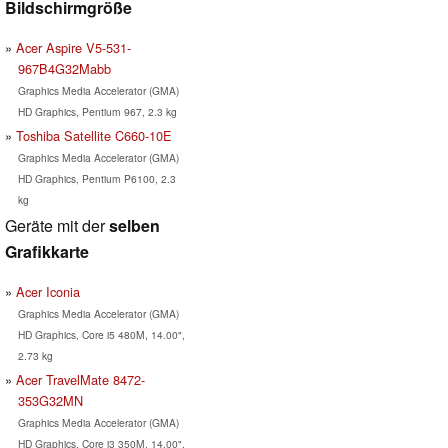
Bildschirmgröße
Acer Aspire V5-531-
967B4G32Mabb
Graphics Media Accelerator (GMA)
HD Graphics, Pentium 967, 2.3 kg
Toshiba Satellite C660-10E
Graphics Media Accelerator (GMA)
HD Graphics, Pentium P6100, 2.3
kg
Geräte mit der
selben
Grafikkarte
Acer Iconia
Graphics Media Accelerator (GMA)
HD Graphics, Core i5 480M, 14.00",
2.73 kg
Acer TravelMate 8472-
353G32MN
Graphics Media Accelerator (GMA)
HD Graphics, Core i3 350M, 14.00",