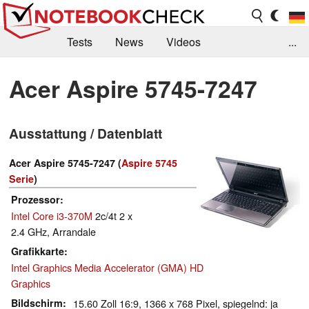
Tests
News
Videos
...
Benchmarks & Tech
Externe Tests
Acer Aspire 5745-7247
Kaufberatung
Deals
Suche
Jobs
Ausstattung / Datenblatt
Forum
Acer Aspire 5745-7247 (
Aspire 5745
Serie
)
Prozessor
Intel Core i3-370M
2c/4t 2 x
2.4 GHz, Arrandale
Grafikkarte
Intel Graphics Media Accelerator (GMA) HD
Graphics
Bildschirm
15.60 Zoll 16:9, 1366 x 768 Pixel, spiegelnd: ja