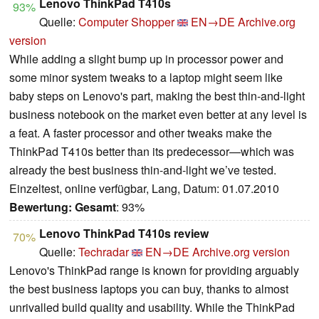
Lenovo ThinkPad T410s
93%
Quelle:
Computer Shopper
EN→DE
Archive.org
version
While adding a slight bump up in processor power and
some minor system tweaks to a laptop might seem like
baby steps on Lenovo's part, making the best thin-and-light
business notebook on the market even better at any level is
a feat. A faster processor and other tweaks make the
ThinkPad T410s better than its predecessor—which was
already the best business thin-and-light we’ve tested.
Einzeltest, online verfügbar, Lang, Datum: 01.07.2010
Bewertung:
Gesamt
: 93%
Lenovo ThinkPad T410s review
70%
Quelle:
Techradar
EN→DE
Archive.org version
Lenovo's ThinkPad range is known for providing arguably
the best business laptops you can buy, thanks to almost
unrivalled build quality and usability. While the ThinkPad