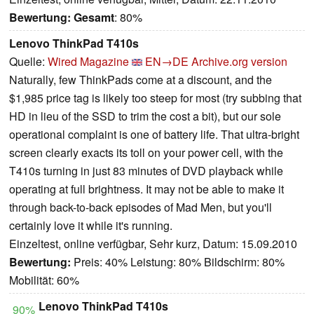
Bewertung:
Gesamt
: 80%
Lenovo ThinkPad T410s
Quelle:
Wired Magazine
EN→DE
Archive.org version
Naturally, few ThinkPads come at a discount, and the
$1,985 price tag is likely too steep for most (try subbing that
HD in lieu of the SSD to trim the cost a bit), but our sole
operational complaint is one of battery life. That ultra-bright
screen clearly exacts its toll on your power cell, with the
T410s turning in just 83 minutes of DVD playback while
operating at full brightness. It may not be able to make it
through back-to-back episodes of Mad Men, but you'll
certainly love it while it's running.
Einzeltest, online verfügbar, Sehr kurz, Datum: 15.09.2010
Bewertung:
Preis: 40% Leistung: 80% Bildschirm: 80%
Mobilität: 60%
Lenovo ThinkPad T410s
90%