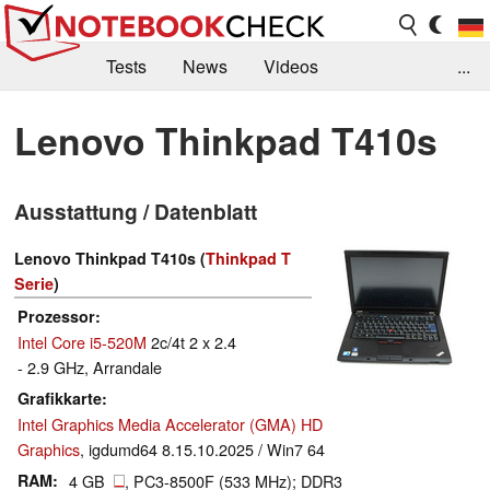
Tests
News
Videos
...
Benchmarks & Tech
Externe Tests
Lenovo Thinkpad T410s
Kaufberatung
Deals
Suche
Jobs
Ausstattung / Datenblatt
Forum
Lenovo Thinkpad T410s (
Thinkpad T
Serie
)
Prozessor
Intel Core i5-520M
2c/4t 2 x 2.4
- 2.9 GHz, Arrandale
Grafikkarte
Intel Graphics Media Accelerator (GMA) HD
Graphics
, igdumd64 8.15.10.2025 / Win7 64
RAM
4 GB
, PC3-8500F (533 MHz); DDR3