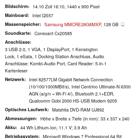
Bildschirm
14.10 Zoll 16:10, 1440 x 900 Pixel
Mainboard
Intel QS57
Massenspeicher
Samsung MMCRE28G8MXP
, 128 GB
Soundkarte
Conexant Cx20585
Anschlüsse
3 USB 2.0, 1 VGA, 1 DisplayPort, 1 Kensington
Lock, 1 eSata, 1 Docking Station Anschluss, Audio
Anschlüsse: Kombi-Audio Port, Card Reader: 5-in-1
Kartenleser
Netzwerk
Intel 82577LM Gigabit Network Connection
(10/100/1000MBit/s), Intel Centrino Ultimate-N 6300
AGN (a/g/n = Wi-Fi 4/), Bluetooth 2.1+EDR,
Qualcomm Gobi 2000 HS-USB Modem 9205
Optisches Laufwerk
Matshita DVD-RAM UJ892
Abmessungen
Höhe x Breite x Tiefe (in mm): 33 x 337 x 240
Akku
44 Wh Lithium-Ion, 11.1 V; 3.9 Ah
Betriebssystem
Microsoft Windows 7 Professional 64 Bit