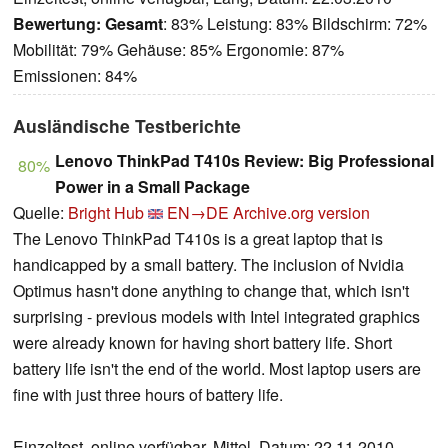
Bewertung:
Gesamt
: 83% Leistung: 83% Bildschirm: 72%
Mobilität: 79% Gehäuse: 85% Ergonomie: 87%
Emissionen: 84%
Ausländische Testberichte
Lenovo ThinkPad T410s Review: Big Professional
80%
Power in a Small Package
Quelle:
Bright Hub
EN→DE
Archive.org version
The Lenovo ThinkPad T410s is a great laptop that is
handicapped by a small battery. The inclusion of Nvidia
Optimus hasn't done anything to change that, which isn't
surprising - previous models with Intel integrated graphics
were already known for having short battery life. Short
battery life isn't the end of the world. Most laptop users are
fine with just three hours of battery life.
Einzeltest, online verfügbar, Mittel, Datum: 22.11.2010