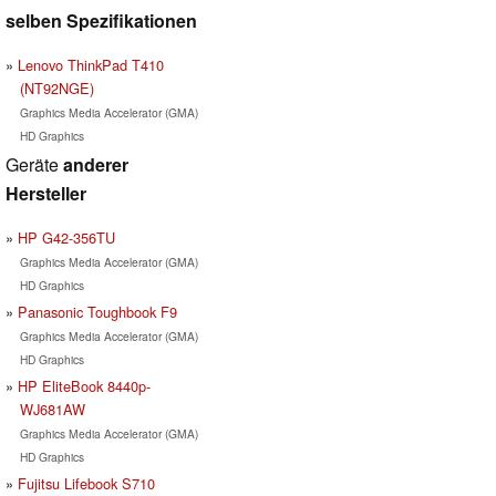
selben Spezifikationen
Lenovo ThinkPad T410
(NT92NGE)
Graphics Media Accelerator (GMA)
HD Graphics
Geräte
anderer
Hersteller
HP G42-356TU
Graphics Media Accelerator (GMA)
HD Graphics
Panasonic Toughbook F9
Graphics Media Accelerator (GMA)
HD Graphics
HP EliteBook 8440p-
WJ681AW
Graphics Media Accelerator (GMA)
HD Graphics
Fujitsu Lifebook S710