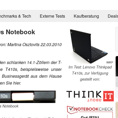
nchmarks & Tech
Externe Tests
Kaufberatung
Deal
0s Notebook
von: Martina Osztovits 22.03.2010
en schlanken 14.1-Zöllern der T-
Im Test: Lenovo Thinkpad
ge T410s, beispielsweise unser
T410s, zur Verfügung
s Businessgerät aus dem Hause
gestellt von:
en Sie hier.
s Notebook
Gut (81%)