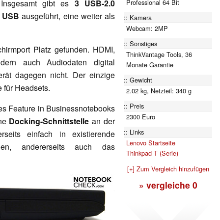
Professional 64 Bit
g. Insgesamt gibt es
3 USB-2.0
d USB
ausgeführt, eine weiter als
Kamera
Webcam: 2MP
Sonstiges
chirmport Platz gefunden. HDMI,
ThinkVantage Tools, 36
dern auch Audiodaten digital
Monate Garantie
rät dagegen nicht. Der einzige
Gewicht
e für Headsets.
2.02 kg, Netzteil: 340 g
Preis
ches Feature in Businessnotebooks
2300 Euro
ine
Docking-Schnittstelle
an der
Links
seits einfach in existierende
Lenovo Startseite
den, andererseits auch das
Thinkpad T (Serie)
[+] Zum Vergleich hinzufügen
» vergleiche
0