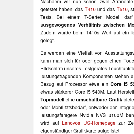
Nachdem wir nun schon zwei Arrandale 
getestet haben, das
T410
und das
T510
, 
Tests. Bei einem T-Serien Modell darf
a
usgewogenes Verhältnis zwischen Mob
Zudem wurde beim T410s Wert auf ein
l
gelegt.
Es werden eine Vielfalt von Ausstattungs
kann man sich für oder gegen einen Touc
Bildschirm unseres Testgerätes Touchfunktio
leistungstragenden Komponenten stehen ei
Bezug auf Prozessor etwa ein
Core i5 
etwas stärkerer Core i5 540M. Laut Herstel
Topmodell
eine
umschaltbare Grafik
biete
oder Mobilitätsbedarf, entweder der integr
leistungsfähigere Nvidia NVS 3100M benu
wird auf
Lenovos US-Homepage
zur Zei
eigenständiger Grafikkarte aufgelistet.