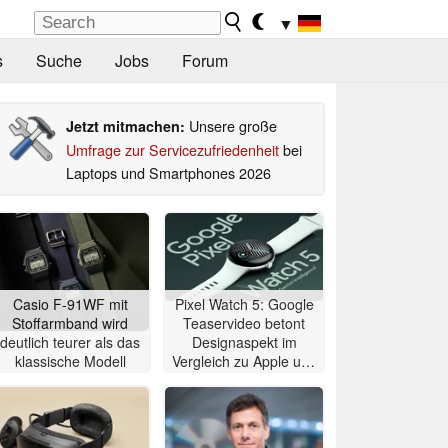
▼
s
Suche
Jobs
Forum
Unsere große
Jetzt mitmachen:
Umfrage zur Servicezufriedenheit
bei
Laptops und Smartphones 2026
Casio F-91WF mit
Pixel Watch 5: Google
Stoffarmband wird
Teaservideo betont
deutlich teurer als das
Designaspekt im
klassische Modell
Vergleich zu Apple und
Samsung