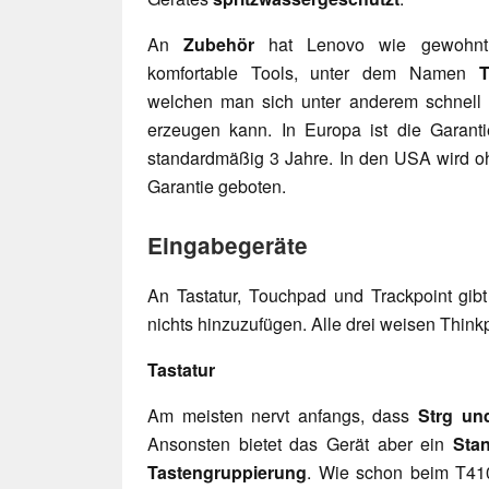
An
Zubehör
hat Lenovo wie gewohnt 
komfortable Tools, unter dem Namen
T
welchen man sich unter anderem schnell 
erzeugen kann. In Europa ist die Garanti
standardmäßig 3 Jahre. In den USA wird o
Garantie geboten.
Eingabegeräte
An Tastatur, Touchpad und Trackpoint gi
nichts hinzuzufügen. Alle drei weisen Thinkp
Tastatur
Am meisten nervt anfangs, dass
Strg un
Ansonsten bietet das Gerät aber ein
Sta
Tastengruppierung
. Wie schon beim T410