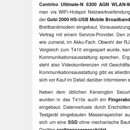
Centrino Ultimate-N 6300 AGN WLAN-
man via WiFi-Hotspot Netzwerkverbindungen
der
Gobi 2000 HS-USB Mobile Broadband
Breitbandmodem eingebaut. Voraussetzung 
Vertrag mit einem Service-Provider. Den z
wie zumeist, im Akku-Fach. Obwohl der RJ
Vergleich zum T410 eingespart wurde, ka
Kommunikationsausstattung sprechen. Er
steht also Videokonferenzen mit Geschäfts
Kommunikationsausstattung gibt es allerdi
sich vor Kauf im Detail darüber informieren s
Neben dem üblichen Kensington Securit
wurden in das T410s auch ein
Fingerabd
eingebaut. Datenverluste durch Erschütt
Testgerät eingebauten Massenspeicher auc
sich um eine
SSD
ohne mechanische Baute
Gerätes
spritzwassergeschützt
.