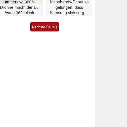
immersive 360°-
Klapphandy-Debut so
Drohne macht der DJI
gelungen, dass
Avata 360 leichte
Samsung sich sorgen
Konkurrenz
muss? – Razr Fold
Smartphone im Test
Nächste Seite ⟩