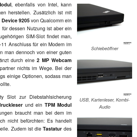
Modul
, ebenfalls von Intel, kann
 herstellen. Zusätzlich ist mit
 Device 9205
von Qualcomm ein
für dessen Nutzung ist aber ein
ugehörigen SIM-Slot findet man,
-11 Anschluss für ein Modem im
Schiebeöffner
nn man dennoch von einer guten
gänzt durch eine
2 MP Webcam
partner nichts im Wege. Bei der
ngs einige Optionen, sodass man
ollte.
y Slot zur Diebstahlsicherung
USB, Kartenleser, Kombi-
ruckleser
und ein
TPM Modul
Audio
erungen braucht man bei dem im
h nicht befürchten: Es handelt
ile. Zudem ist die
Tastatur
des