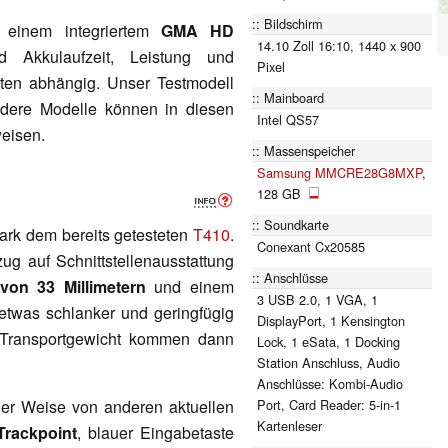
Bildschirm
einem integriertem
GMA HD
14.10 Zoll 16:10, 1440 x 900
Akkulaufzeit, Leistung und
Pixel
en abhängig. Unser Testmodell
Mainboard
dere Modelle können in diesen
Intel QS57
weisen.
Massenspeicher
Samsung MMCRE28G8MXP
,
128 GB
Soundkarte
tark dem bereits getesteten
T410
.
Conexant Cx20585
zug auf Schnittstellenausstattung
Anschlüsse
on 33 Millimetern
und einem
3 USB 2.0, 1 VGA, 1
twas schlanker und geringfügig
DisplayPort, 1 Kensington
n Transportgewicht kommen dann
Lock, 1 eSata, 1 Docking
Station Anschluss, Audio
Anschlüsse: Kombi-Audio
Port, Card Reader: 5-in-1
ner Weise von anderen aktuellen
Kartenleser
Trackpoint
, blauer Eingabetaste