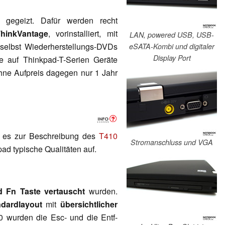
gegeizt. Dafür werden recht
hinkVantage
, vorinstalliert, mit
LAN, powered USB, USB-
selbst Wiederherstellungs-DVDs
eSATA-Kombi und digitaler
Display Port
e auf Thinkpad-T-Serien Geräte
hne Aufpreis dagegen nur 1 Jahr
bt es zur Beschreibung des
T410
Stromanschluss und VGA
ad typische Qualitäten auf.
d Fn Taste vertauscht
wurden.
ndardlayout
mit
übersichtlicher
 wurden die Esc- und die Entf-