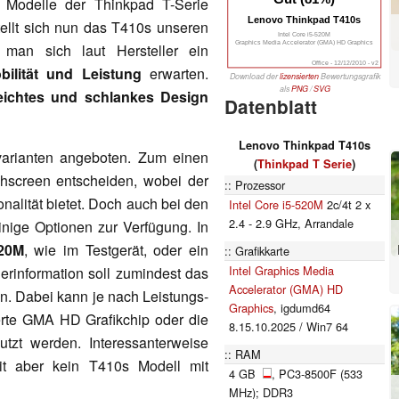
Modelle der Thinkpad T-Serie
Lenovo Thinkpad T410s
stellt sich nun das T410s unseren
Intel Core i5-520M
Graphics Media Accelerator (GMA) HD Graphics
 man sich laut Hersteller ein
Office - 12/12/2010 - v2
ilität und Leistung
erwarten.
Download der
lizensierten
Bewertungsgrafik
als
PNG
/
SVG
eichtes und schlankes Design
Datenblatt
Lenovo Thinkpad T410s
varianten angeboten. Zum einen
(
Thinkpad T Serie
)
hscreen entscheiden, wobei der
Prozessor
nalität bietet. Doch auch bei den
Intel Core i5-520M
2c/4t 2 x
2.4 - 2.9 GHz, Arrandale
nige Optionen zur Verfügung. In
520M
, wie im Testgerät, oder ein
Grafikkarte
Intel Graphics Media
lerinformation soll zumindest das
Accelerator (GMA) HD
n. Dabei kann je nach Leistungs-
Graphics
, igdumd64
ierte GMA HD Grafikchip oder die
8.15.10.2025 / Win7 64
tzt werden. Interessanterweise
RAM
t aber kein T410s Modell mit
4 GB
, PC3-8500F (533
MHz); DDR3