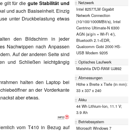
Netzwerk
 gilt für die
gute Stabilität und
Intel 82577LM Gigabit
el und auch Basiseinheit. Einzig
Network Connection
se unter Druckbelastung etwas
(10/100/1000MBit/s), Intel
Centrino Ultimate-N 6300
AGN (a/g/n = Wi-Fi 4/),
lten den Bildschirm in jeder
Bluetooth 2.1+EDR,
giges Nachwippen nach Anpassen
Qualcomm Gobi 2000 HS-
USB Modem 9205
dern. Auf der anderen Seite sind
nen und Schließen leichtgängig
Optisches Laufwerk
Matshita DVD-RAM UJ892
Abmessungen
mrahmen halten den Laptop bei
Höhe x Breite x Tiefe (in mm):
chiebeöffner an der Vorderkante
33 x 337 x 240
 knackst aber etwas.
Akku
44 Wh Lithium-Ion, 11.1 V;
3.9 Ah
Betriebssystem
ziemlich vom T410 in Bezug auf
Microsoft Windows 7