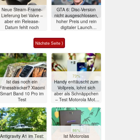
Neue Steam-Frame-
GTA 6: Disc-Version
Lieferung bei Valve –
nicht ausgeschlossen,
aber ein Release-
hoher Preis und rein
Datum fehlt noch
digitaler Launch
werden gerechtfertigt
Nächste Seite ⟩
73%
Ist das noch ein
Handy enttäuscht zum
Fitnesstracker? Xiaomi
Vollpreis, lohnt sich
Smart Band 10 Pro im
aber als Schnäppchen
Test
– Test Motorola Moto
G47 Smartphone
86%
Antigravity A1 im Test:
Ist Motorolas