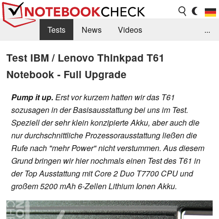
Tests
News
Videos
...
Benchmarks & Tech
Externe Tests
Test IBM / Lenovo Thinkpad T61
Notebook - Full Upgrade
Kaufberatung
Deals
Suche
Jobs
Forum
Pump it up.
Erst vor kurzem hatten wir das T61
sozusagen in der Basisausstattung bei uns im Test.
Speziell der sehr klein konzipierte Akku, aber auch die
nur durchschnittliche Prozessorausstattung ließen die
Rufe nach "mehr Power" nicht verstummen. Aus diesem
Grund bringen wir hier nochmals einen Test des T61 in
der Top Ausstattung mit Core 2 Duo T7700 CPU und
großem 5200 mAh 6-Zellen Lithium Ionen Akku.