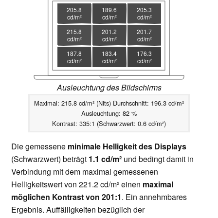
205.8
189.6
205.3
cd/m²
cd/m²
cd/m²
215.8
201.2
201.7
cd/m²
cd/m²
cd/m²
187.8
183.4
176.3
cd/m²
cd/m²
cd/m²
Ausleuchtung des Bildschirms
Maximal: 215.8 cd/m² (Nits) Durchschnitt: 196.3 cd/m²
Ausleuchtung: 82 %
Kontrast: 335:1 (Schwarzwert: 0.6 cd/m²)
Die gemessene
minimale Helligkeit des Displays
(Schwarzwert) beträgt
1.1 cd/m²
und bedingt damit in
Verbindung mit dem maximal gemessenen
Helligkeitswert von 221.2 cd/m² einen
maximal
möglichen Kontrast von 201:1
. Ein annehmbares
Ergebnis. Auffälligkeiten bezüglich der