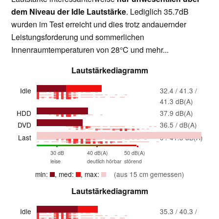
dem Niveau der Idle Lautstärke
. Lediglich 35.7dB
wurden im Test erreicht und dies trotz andauernder
Leistungsforderung und sommerlichen
Innenraumtemperaturen von 28°C und mehr...
Lautstärkediagramm
Idle
32.4 / 41.3 /
41.3 dB(A)
HDD
37.9 dB(A)
DVD
36.5 / dB(A)
Last
0 / 41.3 dB(A)
30 dB
40 dB(A)
50 dB(A)
leise
deutlich hörbar
störend
min:
, med:
, max:
(aus 15 cm gemessen)
Lautstärkediagramm
Idle
35.3 / 40.3 /