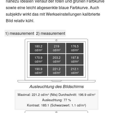
nahezu idealen Verlauf der roten und grünen Farbkurve
sowie eine leicht abgesenkte blaue Farbkurve. Auch
subjektiv wirkt das mit Werkseinstellungen kalibrierte
Bild relativ kühl.
1) measurement
2) measurement
180.2
219
176.5
cd/m²
cd/m²
cd/m²
170.9
203.2
197.8
cd/m²
cd/m²
cd/m²
190.9
221.2
212.1
cd/m²
cd/m²
cd/m²
Ausleuchtung des Bildschirms
Maximal: 221.2 cd/m² (Nits) Durchschnitt: 196.9 cd/m²
Ausleuchtung: 77 %
Kontrast: 185:1 (Schwarzwert: 1.1 cd/m²)