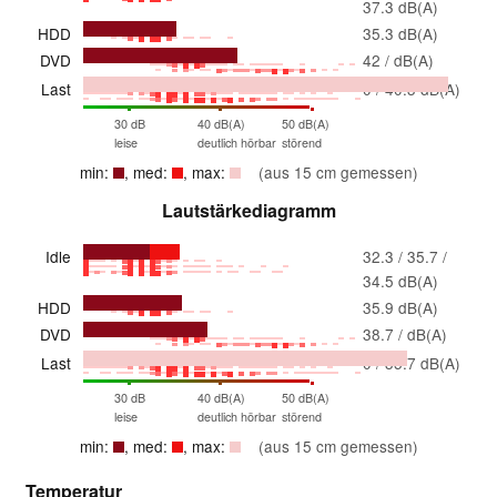
37.3 dB(A)
HDD
35.3 dB(A)
DVD
42 / dB(A)
Last
0 / 40.3 dB(A)
30 dB
40 dB(A)
50 dB(A)
leise
deutlich hörbar
störend
min:
, med:
, max:
(aus 15 cm gemessen)
Lautstärkediagramm
Idle
32.3 / 35.7 /
34.5 dB(A)
HDD
35.9 dB(A)
DVD
38.7 / dB(A)
Last
0 / 35.7 dB(A)
30 dB
40 dB(A)
50 dB(A)
leise
deutlich hörbar
störend
min:
, med:
, max:
(aus 15 cm gemessen)
Temperatur