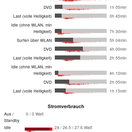
DVD
1h 05min
Last (volle Helligkeit)
0h 45min
Idle (ohne WLAN, min
Helligkeit)
7h 30min
Surfen über WLAN
5h 04min
DVD
4h 00min
Last (volle Helligkeit)
2h 55min
Idle (ohne WLAN, min
Helligkeit)
4h 10min
DVD
2h 05min
Last (volle Helligkeit)
1h 15min
Stromverbrauch
Aus /
0 / 0 Watt
Standby
Idle
24 / 26.5 / 27.6 Watt