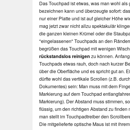
Das Touchpad ist etwas, was man wohl als 
bezeichnen kann und überzeugte sofort: da
nur einer Platte und ist auf gleicher Höhe 
mag jetzt zwar nicht allzu spektakulär klinge
die ganzen kleinen Krümel oder die Staubpart
"eingelassenen" Touchpads an den Rändern 
begrüßen das Touchpad mit wenigen Wisch
rückstandslos reinigen
zu können. Anfangs
Touchpads etwas rauh, doch nach kurzer Ben
über die Oberfläche und es spricht gut an.
dürfte wohl das vertikale Scrollen (z.B. durc
Dokumentes) sein: Man muss mit dem Finger
Markierung auf dem Touchpad entlangfahren 
Markierung). Der Abstand muss stimmen, son
flüssig, um den richtigen Abstand zu finde
man stellt im Touchpadtreiber den Scrollberei
Die mitgelieferte optische Maus ist mit ihr