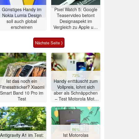
Günstiges Handy im
Pixel Watch 5: Google
Nokia Lumia Design
Teaservideo betont
soll auch global
Designaspekt im
erscheinen
Vergleich zu Apple und
Samsung
Nächste Seite ⟩
73%
Ist das noch ein
Handy enttäuscht zum
Fitnesstracker? Xiaomi
Vollpreis, lohnt sich
Smart Band 10 Pro im
aber als Schnäppchen
Test
– Test Motorola Moto
G47 Smartphone
86%
Antigravity A1 im Test:
Ist Motorolas