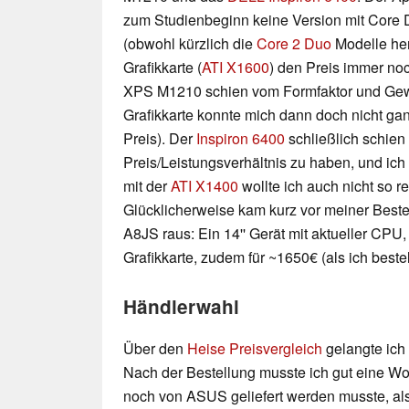
zum Studienbeginn keine Version mit Core 
(obwohl kürzlich die
Core 2 Duo
Modelle he
Grafikkarte (
ATI X1600
) den Preis immer noc
XPS M1210 schien vom Formfaktor und Gewic
Grafikkarte konnte mich dann doch nicht ga
Preis). Der
Inspiron 6400
schließlich schien
Preis/Leistungsverhältnis zu haben, und ich h
mit der
ATI X1400
wollte ich auch nicht so r
Glücklicherweise kam kurz vor meiner Best
A8JS raus: Ein 14'' Gerät mit aktueller CPU
Grafikkarte, zudem für ~1650€ (als ich bestel
Händlerwahl
Über den
Heise Preisvergleich
gelangte ic
Nach der Bestellung musste ich gut eine Wo
noch von ASUS geliefert werden musste, als