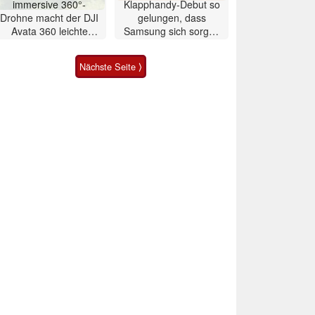
immersive 360°-
Klapphandy-Debut so
Drohne macht der DJI
gelungen, dass
Avata 360 leichte
Samsung sich sorgen
Konkurrenz
muss? – Razr Fold
Smartphone im Test
Nächste Seite ⟩