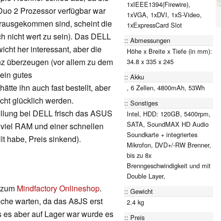
1xIEEE1394(Firewire),
Duo 2 Prozessor verfügbar war
1xVGA, 1xDVI, 1xS-Video,
rausgekommen sind, scheint die
1xExpressCard Slot
h nicht wert zu sein). Das DELL
Abmessungen
ht her interessant, aber die
Höhe x Breite x Tiefe (in mm):
nz überzeugen (vor allem zu dem
34.8 x 335 x 245
 ein gutes
Akku
ätte ihn auch fast bestellt, aber
, 6 Zellen, 4800mAh, 53Wh
echt glücklich werden.
Sonstiges
ellung bei DELL frisch das ASUS
Intel, HDD: 120GB, 5400rpm,
SATA, SoundMAX HD Audio
, viel RAM und einer schnellen
Soundkarte + integriertes
lt habe, Preis sinkend).
Mikrofon, DVD+/-RW Brenner,
bis zu 8x
Brenngeschwindigkeit und mit
Double Layer,
h zum
Mindfactory Onlineshop
.
Gewicht
che warten, da das A8JS erst
2.4 kg
 es aber auf Lager war wurde es
Preis