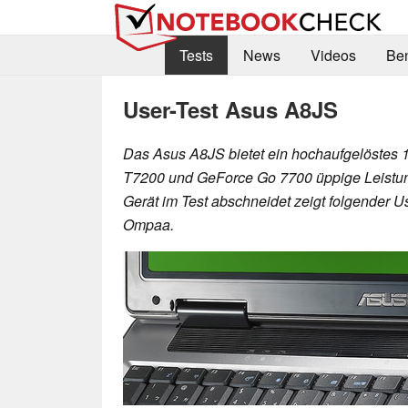
Tests
News
Videos
Be
User-Test Asus A8JS
Das Asus A8JS bietet ein hochaufgelöstes 
T7200 und GeForce Go 7700 üppige Leistu
Gerät im Test abschneidet zeigt folgender 
Ompaa.