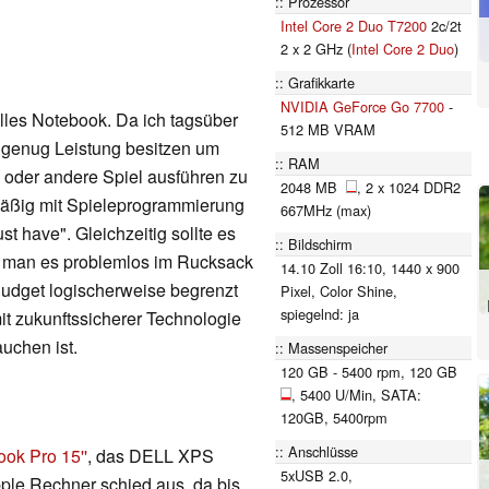
Prozessor
Intel Core 2 Duo T7200
2c/2t
2 x 2 GHz (
Intel Core 2 Duo
)
Grafikkarte
NVIDIA GeForce Go 7700
-
lles Notebook. Da ich tagsüber
512 MB VRAM
 genug Leistung besitzen um
RAM
oder andere Spiel ausführen zu
2048 MB
, 2 x 1024 DDR2
äßig mit Spieleprogrammierung
667MHz (max)
st have". Gleichzeitig sollte es
Bildschirm
it man es problemlos im Rucksack
14.10 Zoll 16:10, 1440 x 900
udget logischerweise begrenzt
Pixel, Color Shine,
spiegelnd: ja
it zukunftssicherer Technologie
uchen ist.
Massenspeicher
120 GB - 5400 rpm, 120 GB
, 5400 U/Min, SATA:
120GB, 5400rpm
Anschlüsse
ok Pro 15''
, das DELL XPS
5xUSB 2.0,
pple Rechner schied aus, da bis