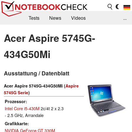
Tests
News
Videos
...
Benchmarks & Tech
Externe Tests
Acer Aspire 5745G-
Kaufberatung
Deals
Suche
Jobs
434G50Mi
Forum
Ausstattung / Datenblatt
Acer Aspire 5745G-434G50Mi (
Aspire
5745G Serie
)
Prozessor
Intel Core i5-430M
2c/4t 2 x 2.3
- 2.5 GHz, Arrandale
Grafikkarte
NVIDIA GeForce GT 330M