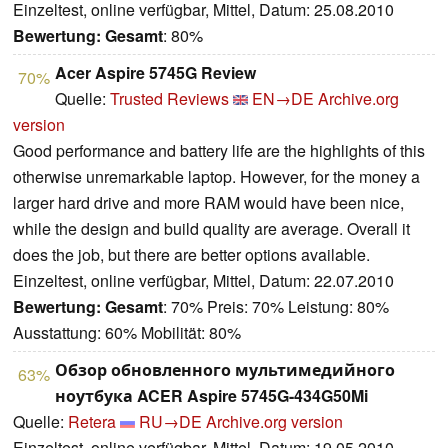
Einzeltest, online verfügbar, Mittel, Datum: 25.08.2010
Bewertung:
Gesamt
: 80%
Acer Aspire 5745G Review
70%
Quelle:
Trusted Reviews
EN→DE
Archive.org
version
Good performance and battery life are the highlights of this
otherwise unremarkable laptop. However, for the money a
larger hard drive and more RAM would have been nice,
while the design and build quality are average. Overall it
does the job, but there are better options available.
Einzeltest, online verfügbar, Mittel, Datum: 22.07.2010
Bewertung:
Gesamt
: 70% Preis: 70% Leistung: 80%
Ausstattung: 60% Mobilität: 80%
Обзор обновленного мультимедийного
63%
ноутбука ACER Aspire 5745G-434G50Mi
Quelle:
Retera
RU→DE
Archive.org version
Einzeltest, online verfügbar, Mittel, Datum: 19.05.2010