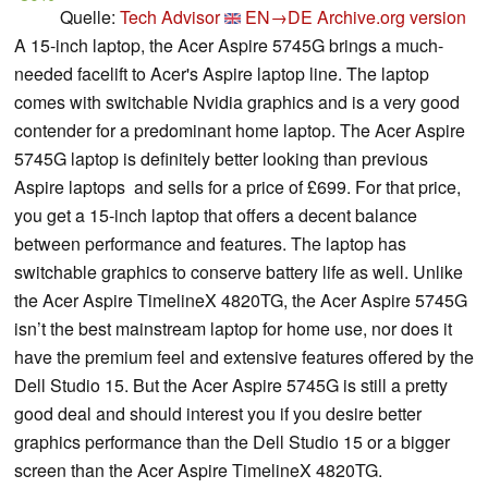
Quelle:
Tech Advisor
EN→DE
Archive.org version
A 15-inch laptop, the Acer Aspire 5745G brings a much-
needed facelift to Acer's Aspire laptop line. The laptop
comes with switchable Nvidia graphics and is a very good
contender for a predominant home laptop. The Acer Aspire
5745G laptop is definitely better looking than previous
Aspire laptops
and sells for a price of £699. For that price,
you get a 15-inch laptop that offers a decent balance
between performance and features. The laptop has
switchable graphics to conserve battery life as well. Unlike
the Acer Aspire TimelineX 4820TG, the Acer Aspire 5745G
isn’t the best mainstream laptop for home use, nor does it
have the premium feel and extensive features offered by the
Dell Studio 15. But the Acer Aspire 5745G is still a pretty
good deal and should interest you if you desire better
graphics performance than the Dell Studio 15 or a bigger
screen than the Acer Aspire TimelineX 4820TG.