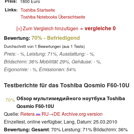
Preis
1800 Euro
Links
Toshiba Startseite
Toshiba Notebooks Übersichtseite
» vergleiche
0
[+] Zum Vergleich hinzufügen
70%
- Befriedigend
Bewertung:
Durchschnitt von
1
Bewertungen (aus
1
Tests)
Preis: - %, Leistung: 71%, Ausstattung: - %,
Bildschirm: 36% Mobilität: 29%, Gehäuse: - %,
Ergonomie: - %, Emissionen: 54%
Testberichte für das Toshiba Qosmio F60-10U
Обзор мультимедийного ноутбука Toshiba
70%
Qosmio F60-10U
Quelle:
Retera
RU→DE
Archive.org version
Einzeltest, online verfügbar, Lang, Datum: 25.03.2010
Bewertung:
Gesamt
: 70% Leistung: 71% Bildschirm: 36%