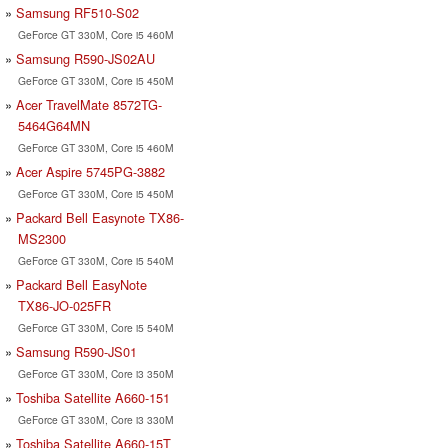
Samsung RF510-S02
GeForce GT 330M, Core i5 460M
Samsung R590-JS02AU
GeForce GT 330M, Core i5 450M
Acer TravelMate 8572TG-
5464G64MN
GeForce GT 330M, Core i5 460M
Acer Aspire 5745PG-3882
GeForce GT 330M, Core i5 450M
Packard Bell Easynote TX86-
MS2300
GeForce GT 330M, Core i5 540M
Packard Bell EasyNote
TX86-JO-025FR
GeForce GT 330M, Core i5 540M
Samsung R590-JS01
GeForce GT 330M, Core i3 350M
Toshiba Satellite A660-151
GeForce GT 330M, Core i3 330M
Toshiba Satellite A660-15T