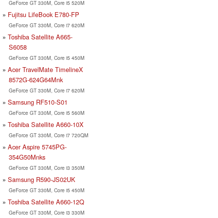
GeForce GT 330M, Core i5 520M
Fujitsu LifeBook E780-FP
GeForce GT 330M, Core i7 620M
Toshiba Satellite A665-
S6058
GeForce GT 330M, Core i5 450M
Acer TravelMate TimelineX
8572G-624G64Mnk
GeForce GT 330M, Core i7 620M
Samsung RF510-S01
GeForce GT 330M, Core i5 560M
Toshiba Satellite A660-10X
GeForce GT 330M, Core i7 720QM
Acer Aspire 5745PG-
354G50Mnks
GeForce GT 330M, Core i3 350M
Samsung R590-JS02UK
GeForce GT 330M, Core i5 450M
Toshiba Satellite A660-12Q
GeForce GT 330M, Core i3 330M