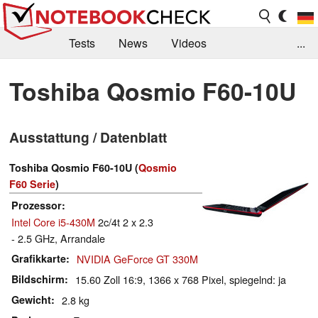
Tests
News
Videos
...
Benchmarks & Tech
Externe Tests
Toshiba Qosmio F60-10U
Kaufberatung
Deals
Suche
Jobs
Ausstattung / Datenblatt
Forum
Toshiba Qosmio F60-10U (
Qosmio
F60 Serie
)
Prozessor
Intel Core i5-430M
2c/4t 2 x 2.3
- 2.5 GHz, Arrandale
Grafikkarte
NVIDIA GeForce GT 330M
Bildschirm
15.60 Zoll 16:9, 1366 x 768 Pixel, spiegelnd: ja
Gewicht
2.8 kg