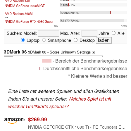
AMD Radeon 520
11355 7%
NVIDIA GeForce 9700M GT
...
68868 551%
AMD Radeon 860M
max:
87172 724%
NVIDIA GeForce RTX 4080 Super
0%
100%
Suchen:
Modell:
Max. Alter:
Jahre
Alle
Laptop
Smartphone
Desktop
3DMark 06
3DMark 06 - Score Unknown Settings
+
- Bereich der Benchmarkergebnisse
- Durchschnittliche Benchmarkergebnisse
* Kleinere Werte sind besser
Eine Liste mit weiteren Spielen und allen Grafikkarten
finden Sie auf unserer Seite:
Welches Spiel ist mit
welcher Grafikkarte spielbar?
$269.99
NVIDIA GEFORCE GTX 1080 Ti - FE Founders Edition (Renewed)