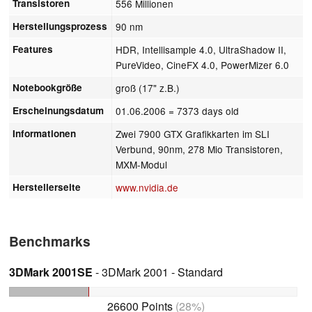
Transistoren
556 Millionen
Herstellungsprozess
90 nm
Features
HDR, Intellisample 4.0, UltraShadow II,
PureVideo, CineFX 4.0, PowerMizer 6.0
Notebookgröße
groß (17" z.B.)
Erscheinungsdatum
01.06.2006
= 7373 days old
Informationen
Zwei 7900 GTX Grafikkarten im SLI
Verbund, 90nm, 278 Mio Transistoren,
MXM-Modul
Herstellerseite
www.nvidia.de
Benchmarks
3DMark 2001SE
- 3DMark 2001 - Standard
26600 Points
(28%)