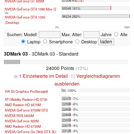
NVIDIA GeForce GT 425M
...
69346 161%
NVIDIA GeForce GTX 1080 Max-Q
max:
96234 262%
NVIDIA GeForce GTX 1050
(Desktop)
0%
100%
Suchen:
Modell:
Max. Alter:
Jahre
Alle
Laptop
Smartphone
Desktop
3DMark 03
- 3DMark 03 - Standard
24000 Points
(13%)
1 Einzelwerte im Detail
Vergleichsdiagramm
+
-
ausblenden
50 -100%
VIA S3 Graphics ProSavage8
...
22372 -7%
ATI Mobility Radeon HD 5730
22590 -6%
AMD Radeon HD 6570M
22836 -5%
NVIDIA GeForce 9700M GTS
22844 -5%
NVIDIA NVS 5400M
23055 -4%
NVIDIA GeForce 920M
23075 -4%
AMD Radeon HD 6730M
23125 -4%
NVIDIA GeForce Go 7800 GTX SLI