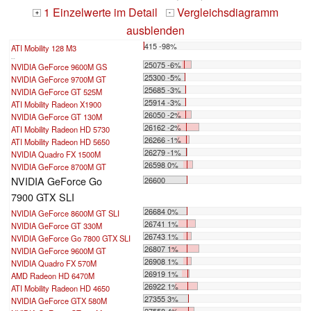
1 Einzelwerte im Detail
Vergleichsdiagramm
+
-
ausblenden
415 -98%
ATI Mobility 128 M3
...
25075 -6%
NVIDIA GeForce 9600M GS
25300 -5%
NVIDIA GeForce 9700M GT
25685 -3%
NVIDIA GeForce GT 525M
25914 -3%
ATI Mobility Radeon X1900
26050 -2%
NVIDIA GeForce GT 130M
26162 -2%
ATI Mobility Radeon HD 5730
26266 -1%
ATI Mobility Radeon HD 5650
26279 -1%
NVIDIA Quadro FX 1500M
26598 0%
NVIDIA GeForce 8700M GT
NVIDIA GeForce Go
26600
7900 GTX SLI
26684 0%
NVIDIA GeForce 8600M GT SLI
26741 1%
NVIDIA GeForce GT 330M
26743 1%
NVIDIA GeForce Go 7800 GTX SLI
26807 1%
NVIDIA GeForce 9600M GT
26908 1%
NVIDIA Quadro FX 570M
26919 1%
AMD Radeon HD 6470M
26922 1%
ATI Mobility Radeon HD 4650
27355 3%
NVIDIA GeForce GTX 580M
27558 4%