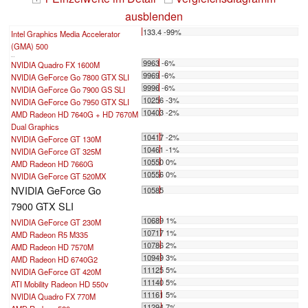
ausblenden
133.4 -99%
Intel Graphics Media Accelerator
(GMA) 500
...
9963 -6%
NVIDIA Quadro FX 1600M
9969 -6%
NVIDIA GeForce Go 7800 GTX SLI
9996 -6%
NVIDIA GeForce Go 7900 GS SLI
10256 -3%
NVIDIA GeForce Go 7950 GTX SLI
10403 -2%
AMD Radeon HD 7640G + HD 7670M
Dual Graphics
10417 -2%
NVIDIA GeForce GT 130M
10461 -1%
NVIDIA GeForce GT 325M
10550 0%
AMD Radeon HD 7660G
10556 0%
NVIDIA GeForce GT 520MX
NVIDIA GeForce Go
10585
7900 GTX SLI
10689 1%
NVIDIA GeForce GT 230M
10717 1%
AMD Radeon R5 M335
10786 2%
AMD Radeon HD 7570M
10949 3%
AMD Radeon HD 6740G2
11125 5%
NVIDIA GeForce GT 420M
11140 5%
ATI Mobility Radeon HD 550v
11161 5%
NVIDIA Quadro FX 770M
11294 7%