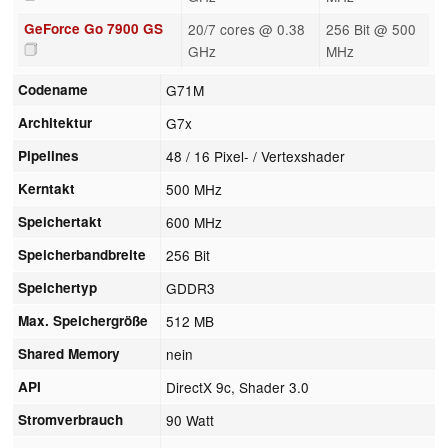
GeForce Go 7900 GS
20/7 cores @ 0.38
256 Bit @ 500
GHz
MHz
Codename
G71M
Architektur
G7x
Pipelines
48 / 16 Pixel- / Vertexshader
Kerntakt
500 MHz
Speichertakt
600 MHz
Speicherbandbreite
256 Bit
Speichertyp
GDDR3
Max. Speichergröße
512 MB
Shared Memory
nein
API
DirectX 9c, Shader 3.0
Stromverbrauch
90 Watt