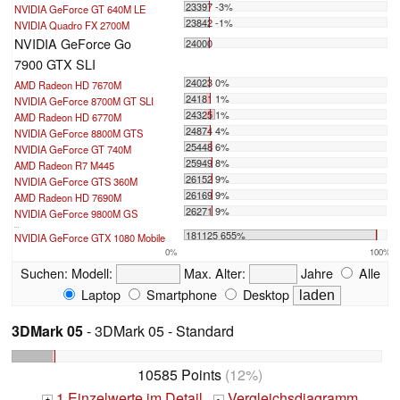
23397 -3%
NVIDIA GeForce GT 640M LE
23842 -1%
NVIDIA Quadro FX 2700M
NVIDIA GeForce Go
24000
7900 GTX SLI
24023 0%
AMD Radeon HD 7670M
24181 1%
NVIDIA GeForce 8700M GT SLI
24325 1%
AMD Radeon HD 6770M
24874 4%
NVIDIA GeForce 8800M GTS
25448 6%
NVIDIA GeForce GT 740M
25949 8%
AMD Radeon R7 M445
26152 9%
NVIDIA GeForce GTS 360M
26169 9%
AMD Radeon HD 7690M
26271 9%
NVIDIA GeForce 9800M GS
...
181125 655%
NVIDIA GeForce GTX 1080 Mobile
0%
100%
Suchen:
Modell:
Max. Alter:
Jahre
Alle
Laptop
Smartphone
Desktop
3DMark 05
- 3DMark 05 - Standard
10585 Points
(12%)
1 Einzelwerte im Detail
Vergleichsdiagramm
+
-