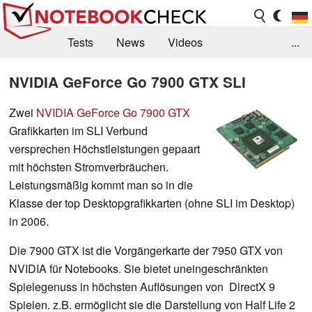
Tests
News
Videos
...
Benchmarks & Tech
Externe Tests
NVIDIA GeForce Go 7900 GTX SLI
Kaufberatung
Deals
Suche
Jobs
Zwei
NVIDIA GeForce Go 7900 GTX
Grafikkarten im SLI Verbund
Forum
versprechen Höchstleistungen gepaart
mit höchsten Stromverbräuchen.
Leistungsmäßig kommt man so in die
Klasse der top Desktopgrafikkarten (ohne SLI im Desktop)
in 2006.
Die 7900 GTX ist die Vorgängerkarte der 7950 GTX von
NVIDIA für Notebooks. Sie bietet uneingeschränkten
Spielegenuss in höchsten Auflösungen von DirectX 9
Spielen. z.B. ermöglicht sie die Darstellung von Half Life 2