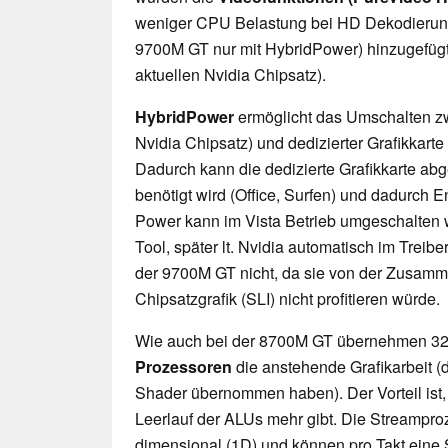
weniger CPU Belastung bei HD Dekodieru
9700M GT nur mit HybridPower) hinzugefügt
aktuellen Nvidia Chipsatz).
HybridPower
ermöglicht das Umschalten zw
Nvidia Chipsatz) und dedizierter Grafikkart
Dadurch kann die dedizierte Grafikkarte abg
benötigt wird (Office, Surfen) und dadurch 
Power kann im Vista Betrieb umgeschalten 
Tool, später lt. Nvidia automatisch im Treiber
der 9700M GT nicht, da sie von der Zusamm
Chipsatzgrafik (SLI) nicht profitieren würde.
Wie auch bei der 8700M GT übernehmen 3
Prozessoren
die anstehende Grafikarbeit (d
Shader übernommen haben). Der Vorteil ist,
Leerlauf der ALUs mehr gibt. Die Streampro
dimensional (1D) und können pro Takt eine 