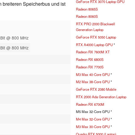
GeForce RTX 3070 Laptop GPU
 breiteren Speicherbus und ist
Radeon 8065S
Radeon 8060S
RTX PRO 2000 Blackwell
Generation Laptop
GeForce RTX 5050 Laptop
 Bit @ 800 MHz
RTX A4000 Laptop GPU
*
 Bit @ 800 MHz
Radeon RX 7600M XT
Radeon RX 6800S
Radeon RX 7700S
M3 Max 40-Core GPU
*
M2 Max 38-Core GPU
*
GeForce RTX 2080 Mobile
RTX 2000 Ada Generation Laptop
Radeon RX 6700M
M5 Max 32-Core GPU *
M4 Max 32-Core GPU
*
M3 Max 30-Core GPU
*
Quadro RTX 5000 (Laptop)