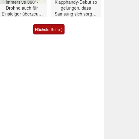
Immersive 360°-
Klapphandy-Debut so
Drohne auch für
gelungen, dass
Einsteiger überzeugt
Samsung sich sorgen
mit Einschränkungen
muss? – Razr Fold
Smartphone im Test
Nächste Seite ⟩