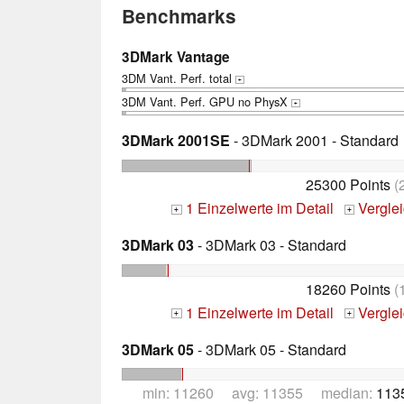
Benchmarks
3DMark Vantage
3DM Vant. Perf. total
+
3DM Vant. Perf. GPU no PhysX
+
3DMark 2001SE
- 3DMark 2001 - Standard
25300 Points
(
1 Einzelwerte im Detail
Vergle
+
+
3DMark 03
- 3DMark 03 - Standard
18260 Points
(
1 Einzelwerte im Detail
Vergle
+
+
3DMark 05
- 3DMark 05 - Standard
min: 11260 avg: 11355 median:
113