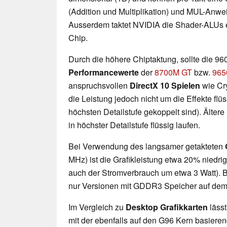
(Addition und Multiplikation) und MUL-Anwei
Ausserdem taktet NVIDIA die Shader-ALUs e
Chip.
Durch die höhere Chiptaktung, sollte die 
Performancewerte
der
8700M GT
bzw.
965
anspruchsvollen
DirectX 10 Spielen
wie Cry
die Leistung jedoch nicht um die Effekte flüs
höchsten Detailstufe gekoppelt sind). Ältere
in höchster Detailstufe flüssig laufen.
Bei Verwendung des langsamer getakteten
MHz) ist die Grafikleistung etwa 20% niedri
auch der Stromverbrauch um etwa 3 Watt). 
nur Versionen mit GDDR3 Speicher auf dem
Im Vergleich zu
Desktop Grafikkarten
läss
mit der ebenfalls auf den G96 Kern basier