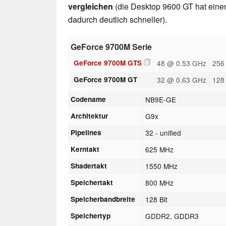
vergleichen
(die Desktop 9600 GT hat einen
dadurch deutlich schneller).
GeForce 9700M Serie
GeForce 9700M GTS
48 @ 0.53 GHz
256
GeForce 9700M GT
32 @ 0.63 GHz
128
Codename
NB9E-GE
Architektur
G9x
Pipelines
32 - unified
Kerntakt
625 MHz
Shadertakt
1550 MHz
Speichertakt
800 MHz
Speicherbandbreite
128 Bit
Speichertyp
GDDR2, GDDR3