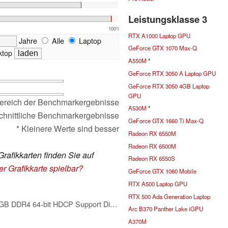
Leistungsklasse 3
100%
RTX A1000 Laptop GPU
Jahre
Alle
Laptop
GeForce GTX 1070 Max-Q
top
A550M
*
GeForce RTX 3050 A Laptop GPU
GeForce RTX 3050 4GB Laptop
GPU
ereich der Benchmarkergebnisse
A530M
*
chnittliche Benchmarkergebnisse
GeForce GTX 1660 Ti Max-Q
* Kleinere Werte sind besser
Radeon RX 6550M
Radeon RX 6500M
Grafikkarten finden Sie auf
Radeon RX 6550S
er Grafikkarte spielbar?
GeForce GTX 1060 Mobile
RTX A500 Laptop GPU
RTX 500 Ada Generation Laptop
msi Gaming GeForce GT 1030 4GB DDR4 64-bit HDCP Support DirectX 12 DP/HDMI Single Fan OC Graphics Card (GT 1030 4GD4 LP OC)
Arc B370 Panther Lake iGPU
A370M