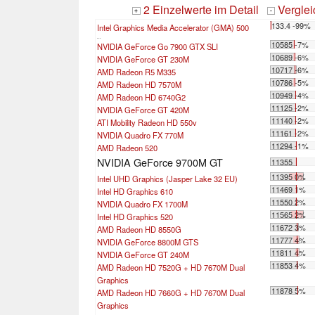
2 Einzelwerte im Detail
Vergle
+
-
133.4 -99%
Intel Graphics Media Accelerator (GMA) 500
...
10585 -7%
NVIDIA GeForce Go 7900 GTX SLI
10689 -6%
NVIDIA GeForce GT 230M
10717 -6%
AMD Radeon R5 M335
10786 -5%
AMD Radeon HD 7570M
10949 -4%
AMD Radeon HD 6740G2
11125 -2%
NVIDIA GeForce GT 420M
11140 -2%
ATI Mobility Radeon HD 550v
11161 -2%
NVIDIA Quadro FX 770M
11294 -1%
AMD Radeon 520
NVIDIA GeForce 9700M GT
11355
11395 0%
Intel UHD Graphics (Jasper Lake 32 EU)
11469 1%
Intel HD Graphics 610
11550 2%
NVIDIA Quadro FX 1700M
11565 2%
Intel HD Graphics 520
11672 3%
AMD Radeon HD 8550G
11777 4%
NVIDIA GeForce 8800M GTS
11811 4%
NVIDIA GeForce GT 240M
11853 4%
AMD Radeon HD 7520G + HD 7670M Dual
Graphics
11878 5%
AMD Radeon HD 7660G + HD 7670M Dual
Graphics
...