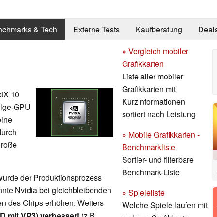
nchmarks & Tech
Externe Tests
Kaufberatung
Deal
»
Vergleich mobiler
Grafikkarten
Liste aller mobiler
Grafikkarten mit
ctX 10
Kurzinformationen
folge-GPU
sortiert nach Leistung
eine
durch
»
Mobile Grafikkarten -
große
Benchmarkliste
Sortier- und filterbare
Benchmark-Liste
urde der Produktionsprozess
nte Nvidia bei gleichbleibenden
»
Spieleliste
en des Chips erhöhen. Weiters
Welche Spiele laufen mit
D mit VP3) verbessert
(z.B.,