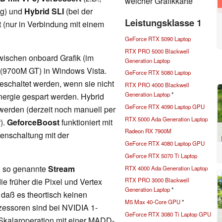
welcher Grafikkarte
ng) und
Hybrid SLI
(bei der
Leistungsklasse 1
 (nur in Verbindung mit einem
GeForce RTX 5090 Laptop
RTX PRO 5000 Blackwell
ischen onboard Grafik (im
Generation Laptop
e (9700M GT) in Windows Vista.
GeForce RTX 5080 Laptop
eschaltet werden, wenn sie nicht
RTX PRO 4000 Blackwell
Generation Laptop
*
Energie gespart werden. Hybrid
GeForce RTX 4090 Laptop GPU
werden (derzeit noch manuell per
RTX 5000 Ada Generation Laptop
).
GeforceBoost
funktioniert mit
Radeon RX 7900M
enschaltung mit der
GeForce RTX 4080 Laptop GPU
GeForce RTX 5070 Ti Laptop
2 so genannte
Stream
RTX 4000 Ada Generation Laptop
ie früher die Pixel und Vertex
RTX PRO 3000 Blackwell
Generation Laptop
*
 daß es theortisch keinen
M5 Max 40-Core GPU
*
zessoren sind bei NVIDIA 1-
GeForce RTX 3080 Ti Laptop GPU
Skalaroperation mit einer MADD-