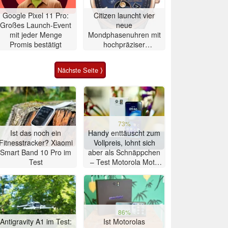
Google Pixel 11 Pro:
Citizen launcht vier
Großes Launch-Event
neue
mit jeder Menge
Mondphasenuhren mit
Promis bestätigt
hochpräziser
Atomzeitmessung
Nächste Seite ⟩
73%
Ist das noch ein
Handy enttäuscht zum
Fitnesstracker? Xiaomi
Vollpreis, lohnt sich
Smart Band 10 Pro im
aber als Schnäppchen
Test
– Test Motorola Moto
G47 Smartphone
86%
Antigravity A1 im Test:
Ist Motorolas