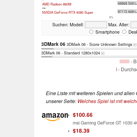
68868 506%
AMD Radeon 860M
max:
87172 668%
NVIDIA GeForce RTX 4080 Super
0%
Suchen:
Modell:
Max. Alter:
Smartphone
Desk
3DMark 06
3DMark 06 - Score Unknown Settings
+
3DMark 06 - Standard 1280x1024
+
- B
- Durchs
Eine Liste mit weiteren Spielen und allen 
unserer Seite:
Welches Spiel ist mit welch
$100.66
$18.39