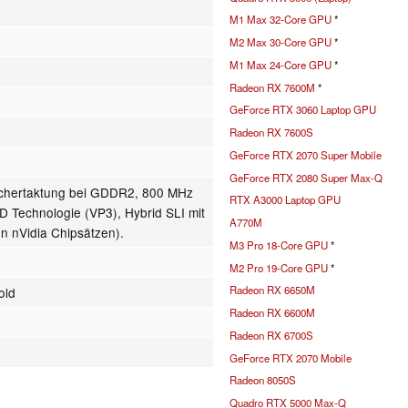
M1 Max 32-Core GPU
*
M2 Max 30-Core GPU
*
M1 Max 24-Core GPU
*
Radeon RX 7600M
*
GeForce RTX 3060 Laptop GPU
Radeon RX 7600S
GeForce RTX 2070 Super Mobile
GeForce RTX 2080 Super Max-Q
ichertaktung bei GDDR2, 800 MHz
RTX A3000 Laptop GPU
 Technologie (VP3), Hybrid SLI mit
A770M
en nVidia Chipsätzen).
M3 Pro 18-Core GPU
*
M2 Pro 19-Core GPU
*
Radeon RX 6650M
old
Radeon RX 6600M
Radeon RX 6700S
GeForce RTX 2070 Mobile
Radeon 8050S
Quadro RTX 5000 Max-Q