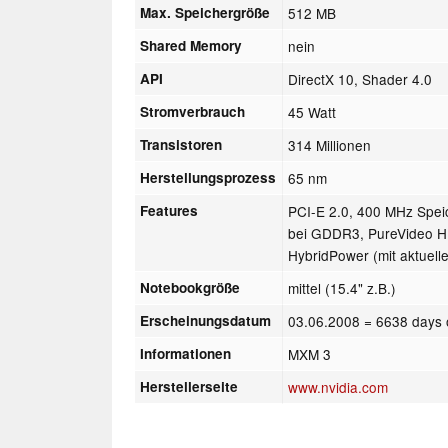
Max. Speichergröße
512 MB
Shared Memory
nein
API
DirectX 10, Shader 4.0
Stromverbrauch
45 Watt
Transistoren
314 Millionen
Herstellungsprozess
65 nm
Features
PCI-E 2.0, 400 MHz Spe
bei GDDR3, PureVideo HD
HybridPower (mit aktuell
Notebookgröße
mittel (15.4" z.B.)
Erscheinungsdatum
03.06.2008
= 6638 days 
Informationen
MXM 3
Herstellerseite
www.nvidia.com