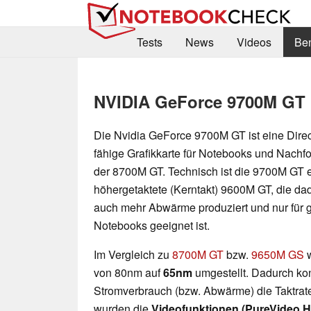
Tests
News
Videos
Be
NVIDIA GeForce 9700M GT
Die Nvidia GeForce 9700M GT ist eine Dire
fähige Grafikkarte für Notebooks und Nach
der 8700M GT. Technisch ist die 9700M GT 
höhergetaktete (Kerntakt) 9600M GT, die da
auch mehr Abwärme produziert und nur für 
Notebooks geeignet ist.
Im Vergleich zu
8700M GT
bzw.
9650M GS
w
von 80nm auf
65nm
umgestellt. Dadurch kon
Stromverbrauch (bzw. Abwärme) die Taktrat
wurden die
Videofunktionen (PureVideo H