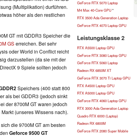
GeForce RTX 5070 Laptop
sung (Multiplikation) durführen.
M4 Max 40-Core GPU
*
twas höher als den restlichen
RTX 3500 Ada Generation Laptop
GeForce RTX 4070 Laptop GPU
9600M GT mit GDDR3 Speicher die
Leistungsklasse 2
0M GS
erreichen. Bei sehr
RTX A5500 Laptop GPU
sis oder World in Conflict reicht
GeForce RTX 3080 Laptop GPU
sig darzustellen (da sie mit der
GeForce RTX 5060 Laptop
 DirectX 9 Spiele sollten jedoch
Radeon RX 6850M XT
GeForce RTX 3070 Ti Laptop GPU
RTX A4500 Laptop GPU
GDDR2
Speichers (400 statt 800
RTX A5000 Laptop GPU
ger als bei GDDR3 (jedoch sinkt
GeForce RTX 4060 Laptop GPU
Bei der 8700M GT waren jedoch
RTX 3000 Ada Generation Laptop
 Markt (unseres Wissens nach).
Quadro RTX 6000 (Laptop)
Radeon RX 6800M
t sich die 9700M GT am besten
GeForce RTX 2080 Super Mobile
enden
Geforce 9500 GT