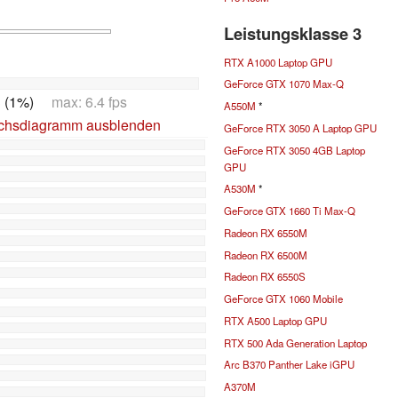
Leistungsklasse 3
RTX A1000 Laptop GPU
GeForce GTX 1070 Max-Q
3 (1%)
max: 6.4 fps
A550M
*
ichsdiagramm ausblenden
GeForce RTX 3050 A Laptop GPU
GeForce RTX 3050 4GB Laptop
GPU
A530M
*
GeForce GTX 1660 Ti Max-Q
Radeon RX 6550M
Radeon RX 6500M
Radeon RX 6550S
GeForce GTX 1060 Mobile
RTX A500 Laptop GPU
RTX 500 Ada Generation Laptop
Arc B370 Panther Lake iGPU
A370M