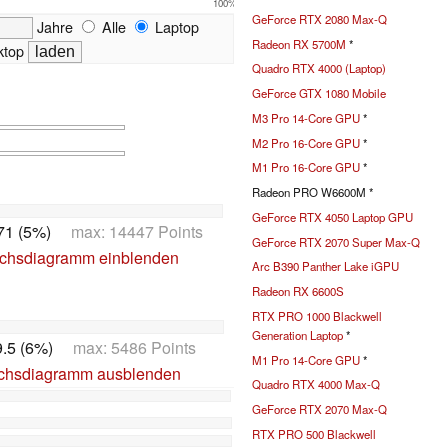
100%
GeForce RTX 2080 Max-Q
Jahre
Alle
Laptop
Radeon RX 5700M
*
top
Quadro RTX 4000 (Laptop)
GeForce GTX 1080 Mobile
M3 Pro 14-Core GPU
*
M2 Pro 16-Core GPU
*
M1 Pro 16-Core GPU
*
Radeon PRO W6600M *
GeForce RTX 4050 Laptop GPU
71 (5%)
max: 14447 Points
GeForce RTX 2070 Super Max-Q
ichsdiagramm einblenden
Arc B390 Panther Lake iGPU
Radeon RX 6600S
RTX PRO 1000 Blackwell
Generation Laptop
*
.5 (6%)
max: 5486 Points
M1 Pro 14-Core GPU
*
ichsdiagramm ausblenden
Quadro RTX 4000 Max-Q
GeForce RTX 2070 Max-Q
RTX PRO 500 Blackwell