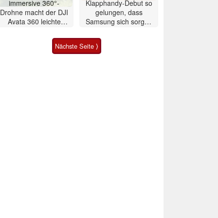
immersive 360°-
Klapphandy-Debut so
Drohne macht der DJI
gelungen, dass
Avata 360 leichte
Samsung sich sorgen
Konkurrenz
muss? – Razr Fold
Smartphone im Test
Nächste Seite ⟩