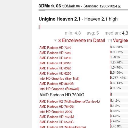
3DMark 06
3DMark 06 - Standard 1280x1024
+
Unigine Heaven 2.1
- Heaven 2.1 high
min: 4.3 avg: 5 median:
4.
3 Einzelwerte im Detail
Vergle
+
-
0.6 -88%
AMD Radeon HD 7310
0.9 -82%
AMD Radeon HD 7340
1 -80%
AMD Radeon HD 6290
1.2 -76%
AMD Radeon HD 6310
1.5 -70%
AMD Radeon HD 6320
2.5 -50%
AMD Radeon HD 6250
2.767 -45%
Intel HD Graphics (Bay Trail)
4.3 -14%
AMD Radeon HD 8610G
4.9 -2%
Intel HD Graphics (Braswell)
AMD Radeon HD 7600G
5
5.1 2%
AMD Radeon R2 (Mullins/Beema/Carrizo-L)
5.1 2%
AMD Radeon HD 7640G
5.3 6%
Intel HD Graphics 2000
5.4 8%
AMD Radeon HD 7470M
5.4 8%
AMD Radeon HD 6520G
5.45 9%
AMD Radeon R3 (Mullins/Beema)