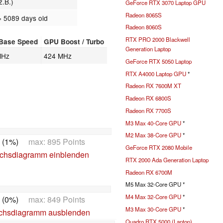
z.B.)
GeForce RTX 3070 Laptop GPU
Radeon 8065S
= 5089 days old
Radeon 8060S
RTX PRO 2000 Blackwell
Base Speed
GPU Boost / Turbo
Generation Laptop
MHz
424 MHz
GeForce RTX 5050 Laptop
RTX A4000 Laptop GPU
*
Radeon RX 7600M XT
Radeon RX 6800S
Radeon RX 7700S
M3 Max 40-Core GPU
*
M2 Max 38-Core GPU
*
 (1%)
max: 895 Points
GeForce RTX 2080 Mobile
ichsdiagramm einblenden
RTX 2000 Ada Generation Laptop
Radeon RX 6700M
M5 Max 32-Core GPU *
M4 Max 32-Core GPU
*
 (0%)
max: 849 Points
M3 Max 30-Core GPU
*
ichsdiagramm ausblenden
Quadro RTX 5000 (Laptop)