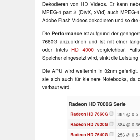
Dekodieren von HD Videos. Er kann neb
MPEG-4 part 2 (DivX, xVid) auch MPEG-
Adobe Flash Videos dekodieren und so die 
Die
Performance
ist aufgrund der geringer
7660G anzuordnen und ist mit einer lan
oder Intels
HD 4000
vergleichbar. Fall
Speicher eingesetzt wird, sinkt die Leistung
Die APU wird weiterhin in 32nm gefertigt. A
sie sich auch für kleinere Notebooks, da
verbaut wird.
Radeon HD 7000G Serie
Radeon HD 7660G
384 @ 0.5 
Radeon HD 7620G
384 @ 0.36
Radeon HD 7640G
256 @ 0.5 