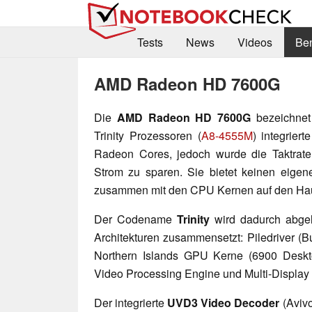
Tests
News
Videos
Be
AMD Radeon HD 7600G
Die
AMD Radeon HD 7600G
bezeichnet
Trinity Prozessoren (
A8-4555M
) integriert
Radeon Cores, jedoch wurde die Taktrat
Strom zu sparen. Sie bietet keinen eigene
zusammen mit den CPU Kernen auf den Hau
Der Codename
Trinity
wird dadurch abgel
Architekturen zusammensetzt: Piledriver (
Northern Islands GPU Kerne (6900 Deskt
Video Processing Engine und Multi-Display
Der integrierte
UVD3 Video Decoder
(Avivo