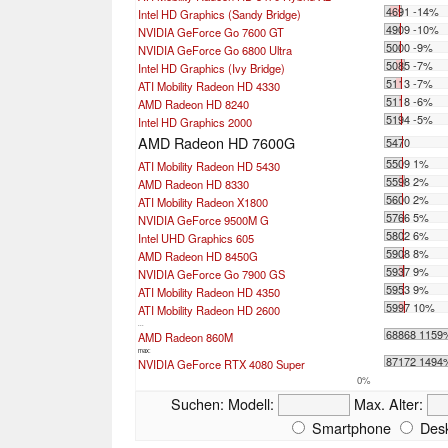
4691 -14%
Intel HD Graphics (Sandy Bridge)
4909 -10%
NVIDIA GeForce Go 7600 GT
5000 -9%
NVIDIA GeForce Go 6800 Ultra
5085 -7%
Intel HD Graphics (Ivy Bridge)
5113 -7%
ATI Mobility Radeon HD 4330
5118 -6%
AMD Radeon HD 8240
5194 -5%
Intel HD Graphics 2000
AMD Radeon HD 7600G
5470
5509 1%
ATI Mobility Radeon HD 5430
5598 2%
AMD Radeon HD 8330
5600 2%
ATI Mobility Radeon X1800
5766 5%
NVIDIA GeForce 9500M G
5802 6%
Intel UHD Graphics 605
5908 8%
AMD Radeon HD 8450G
5937 9%
NVIDIA GeForce Go 7900 GS
5953 9%
ATI Mobility Radeon HD 4350
5997 10%
ATI Mobility Radeon HD 2600
...
68868 1159
AMD Radeon 860M
max:
87172 1494
NVIDIA GeForce RTX 4080 Super
0%
Suchen:
Modell:
Max. Alter:
Smartphone
Desk