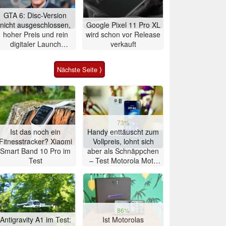
GTA 6: Disc-Version
nicht ausgeschlossen,
Google Pixel 11 Pro XL
hoher Preis und rein
wird schon vor Release
digitaler Launch
verkauft
werden gerechtfertigt
Nächste Seite ⟩
73%
Ist das noch ein
Handy enttäuscht zum
Fitnesstracker? Xiaomi
Vollpreis, lohnt sich
Smart Band 10 Pro im
aber als Schnäppchen
Test
– Test Motorola Moto
G47 Smartphone
86%
Antigravity A1 im Test:
Ist Motorolas