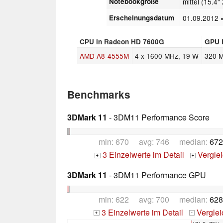
Notebookgröße
mittel (15.4" 
Erscheinungsdatum
01.09.2012
CPU in Radeon HD 7600G
GPU 
AMD A8-4555M
4 x 1600 MHz, 19 W
320 
Benchmarks
3DMark 11
- 3DM11 Performance Score
min: 670 avg: 746 median:
672
3 Einzelwerte im Detail
Vergle
+
+
3DMark 11
- 3DM11 Performance GPU
min: 622 avg: 700 median:
628
3 Einzelwerte im Detail
Vergle
+
-