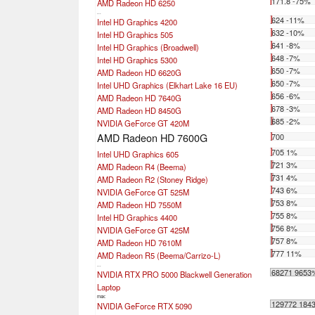
171.8 -75%
AMD Radeon HD 6250
...
624 -11%
Intel HD Graphics 4200
632 -10%
Intel HD Graphics 505
641 -8%
Intel HD Graphics (Broadwell)
648 -7%
Intel HD Graphics 5300
650 -7%
AMD Radeon HD 6620G
650 -7%
Intel UHD Graphics (Elkhart Lake 16 EU)
656 -6%
AMD Radeon HD 7640G
678 -3%
AMD Radeon HD 8450G
685 -2%
NVIDIA GeForce GT 420M
AMD Radeon HD 7600G
700
705 1%
Intel UHD Graphics 605
721 3%
AMD Radeon R4 (Beema)
731 4%
AMD Radeon R2 (Stoney Ridge)
743 6%
NVIDIA GeForce GT 525M
753 8%
AMD Radeon HD 7550M
755 8%
Intel HD Graphics 4400
756 8%
NVIDIA GeForce GT 425M
757 8%
AMD Radeon HD 7610M
777 11%
AMD Radeon R5 (Beema/Carrizo-L)
...
68271 9653
NVIDIA RTX PRO 5000 Blackwell Generation
Laptop
max:
129772 184
NVIDIA GeForce RTX 5090