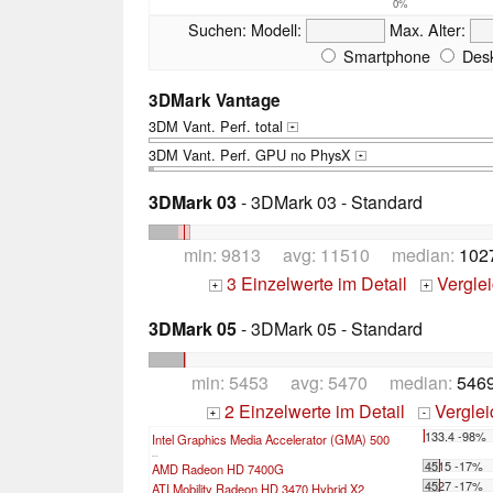
0%
Suchen:
Modell:
Max. Alter:
Smartphone
Desk
3DMark Vantage
3DM Vant. Perf. total
+
3DM Vant. Perf. GPU no PhysX
+
3DMark 03
- 3DMark 03 - Standard
min: 9813 avg: 11510 median:
102
3 Einzelwerte im Detail
Vergle
+
+
3DMark 05
- 3DMark 05 - Standard
min: 5453 avg: 5470 median:
5469
2 Einzelwerte im Detail
Vergle
+
-
133.4 -98%
Intel Graphics Media Accelerator (GMA) 500
...
4515 -17%
AMD Radeon HD 7400G
4527 -17%
ATI Mobility Radeon HD 3470 Hybrid X2