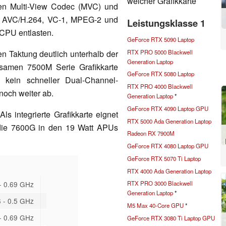
welcher Grafikkarte
en Multi-View Codec (MVC) und
4 AVC/H.264, VC-1, MPEG-2 und
Leistungsklasse 1
CPU entlasten.
GeForce RTX 5090 Laptop
RTX PRO 5000 Blackwell
en Taktung deutlich unterhalb der
Generation Laptop
gsamen 7500M Serie Grafikkarte
GeForce RTX 5080 Laptop
s kein schneller Dual-Channel-
RTX PRO 4000 Blackwell
 noch weiter ab.
Generation Laptop
*
GeForce RTX 4090 Laptop GPU
ls integrierte Grafikkarte eignet
RTX 5000 Ada Generation Laptop
 die 7600G in den 19 Watt APUs
Radeon RX 7900M
GeForce RTX 4080 Laptop GPU
GeForce RTX 5070 Ti Laptop
RTX 4000 Ada Generation Laptop
- 0.69 GHz
RTX PRO 3000 Blackwell
Generation Laptop
*
 - 0.5 GHz
M5 Max 40-Core GPU
*
- 0.69 GHz
GeForce RTX 3080 Ti Laptop GPU