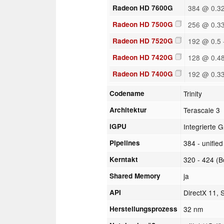
Radeon HD 7600G
384 @ 0.32
Radeon HD 7500G
256 @ 0.33
Radeon HD 7520G
192 @ 0.5 
Radeon HD 7420G
128 @ 0.48
Radeon HD 7400G
192 @ 0.33
Codename
Trinity
Architektur
Terascale 3
iGPU
Integrierte G
Pipelines
384 - unified
Kerntakt
320 - 424 (
Shared Memory
ja
API
DirectX 11,
Herstellungsprozess
32 nm