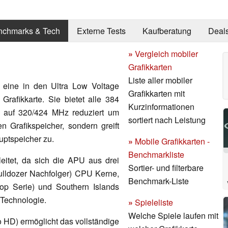
nchmarks & Tech
Externe Tests
Kaufberatung
Deal
»
Vergleich mobiler
Grafikkarten
Liste aller mobiler
 eine in den Ultra Low Voltage
Grafikkarten mit
e Grafikkarte. Sie bietet alle 384
Kurzinformationen
e auf 320/424 MHz reduziert um
sortiert nach Leistung
n Grafikspeicher, sondern greift
ptspeicher zu.
»
Mobile Grafikkarten -
Benchmarkliste
eitet, da sich die APU aus drei
Sortier- und filterbare
Bulldozer Nachfolger) CPU Kerne,
Benchmark-Liste
op Serie) und Southern Islands
 Technologie.
»
Spieleliste
Welche Spiele laufen mit
 HD) ermöglicht das vollständige