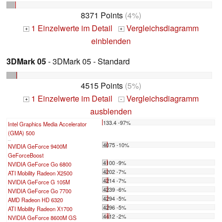
8371 Points
(4%)
1 Einzelwerte im Detail
Vergleichsdiagramm
+
+
einblenden
3DMark 05
- 3DMark 05 - Standard
4515 Points
(5%)
1 Einzelwerte im Detail
Vergleichsdiagramm
+
-
ausblenden
133.4 -97%
Intel Graphics Media Accelerator
(GMA) 500
...
4075 -10%
NVIDIA GeForce 9400M
GeForceBoost
4100 -9%
NVIDIA GeForce Go 6800
4202 -7%
ATI Mobility Radeon X2500
4214 -7%
NVIDIA GeForce G 105M
4239 -6%
NVIDIA GeForce Go 7700
4294 -5%
AMD Radeon HD 6320
4296 -5%
ATI Mobility Radeon X1700
4412 -2%
NVIDIA GeForce 8600M GS