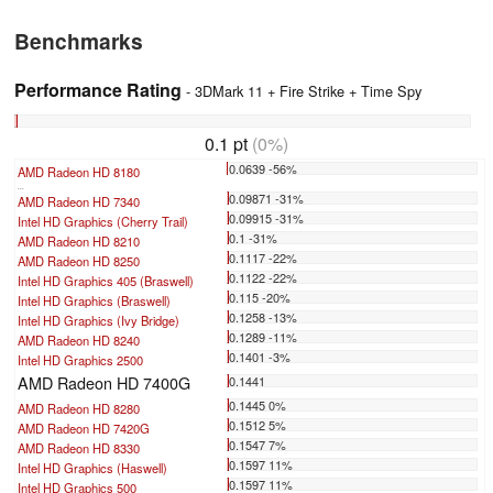
Benchmarks
Performance Rating
- 3DMark 11 + Fire Strike + Time Spy
0.1 pt
(0%)
0.0639 -56%
AMD Radeon HD 8180
...
0.09871 -31%
AMD Radeon HD 7340
0.09915 -31%
Intel HD Graphics (Cherry Trail)
0.1 -31%
AMD Radeon HD 8210
0.1117 -22%
AMD Radeon HD 8250
0.1122 -22%
Intel HD Graphics 405 (Braswell)
0.115 -20%
Intel HD Graphics (Braswell)
0.1258 -13%
Intel HD Graphics (Ivy Bridge)
0.1289 -11%
AMD Radeon HD 8240
0.1401 -3%
Intel HD Graphics 2500
AMD Radeon HD 7400G
0.1441
0.1445 0%
AMD Radeon HD 8280
0.1512 5%
AMD Radeon HD 7420G
0.1547 7%
AMD Radeon HD 8330
0.1597 11%
Intel HD Graphics (Haswell)
0.1597 11%
Intel HD Graphics 500