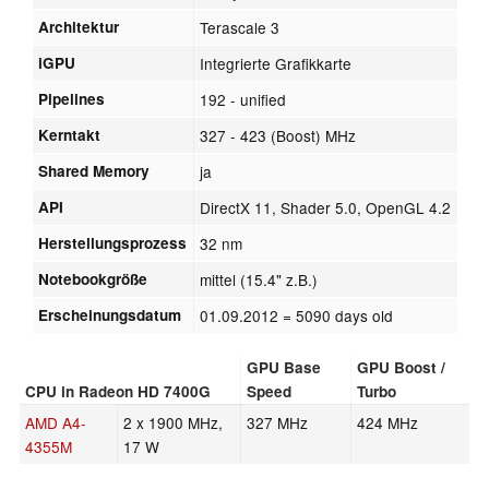
Architektur
Terascale 3
iGPU
Integrierte Grafikkarte
Pipelines
192 - unified
Kerntakt
327 - 423 (Boost) MHz
Shared Memory
ja
API
DirectX 11, Shader 5.0, OpenGL 4.2
Herstellungsprozess
32 nm
Notebookgröße
mittel (15.4" z.B.)
Erscheinungsdatum
01.09.2012
= 5090 days old
GPU Base
GPU Boost /
CPU in Radeon HD 7400G
Speed
Turbo
AMD A4-
2 x 1900 MHz,
327 MHz
424 MHz
4355M
17 W