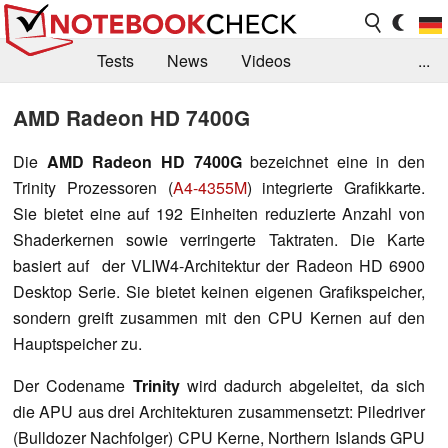
Tests
News
Videos
...
Benchmarks & Tech
Externe Tests
AMD Radeon HD 7400G
Kaufberatung
Deals
Suche
Jobs
Die
AMD Radeon HD 7400G
bezeichnet eine in den
Trinity Prozessoren (
A4-4355M
) integrierte Grafikkarte.
Forum
Sie bietet eine auf 192 Einheiten reduzierte Anzahl von
Shaderkernen sowie verringerte Taktraten. Die Karte
basiert auf der VLIW4-Architektur der Radeon HD 6900
Desktop Serie. Sie bietet keinen eigenen Grafikspeicher,
sondern greift zusammen mit den CPU Kernen auf den
Hauptspeicher zu.
Der Codename
Trinity
wird dadurch abgeleitet, da sich
die APU aus drei Architekturen zusammensetzt: Piledriver
(Bulldozer Nachfolger) CPU Kerne, Northern Islands GPU