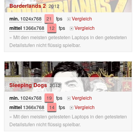
Borderlands 2
2012
min.
1024x768
21
fps
Vergleich
+
mittel
1366x768
12
fps
Vergleich
+
» Mit den meisten getesteten Laptops in den getesteten
Detailstufen nicht flüssig spielbar.
Sleeping Dogs
2012
min.
1024x768
19
fps
Vergleich
+
mittel
1366x768
14
fps
Vergleich
+
» Mit den meisten getesteten Laptops in den getesteten
Detailstufen nicht flüssig spielbar.