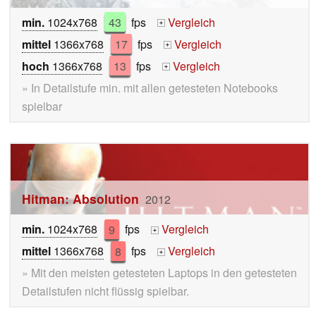
min.
1024x768
43
fps
Vergleich
+
mittel
1366x768
17
fps
Vergleich
+
hoch
1366x768
13
fps
Vergleich
+
» In Detailstufe min. mit allen getesteten Notebooks
spielbar
Hitman: Absolution
2012
min.
1024x768
9
fps
Vergleich
+
mittel
1366x768
8
fps
Vergleich
+
» Mit den meisten getesteten Laptops in den getesteten
Detailstufen nicht flüssig spielbar.