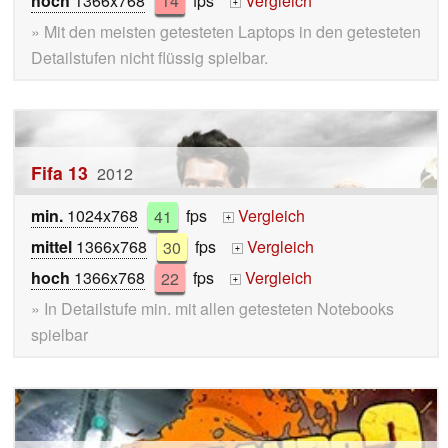
hoch
1366x768
14
fps
Vergleich
+
» Mit den meisten getesteten Laptops in den getesteten
Detailstufen nicht flüssig spielbar.
Fifa 13
2012
min.
1024x768
41
fps
Vergleich
+
mittel
1366x768
30
fps
Vergleich
+
hoch
1366x768
22
fps
Vergleich
+
» In Detailstufe min. mit allen getesteten Notebooks
spielbar