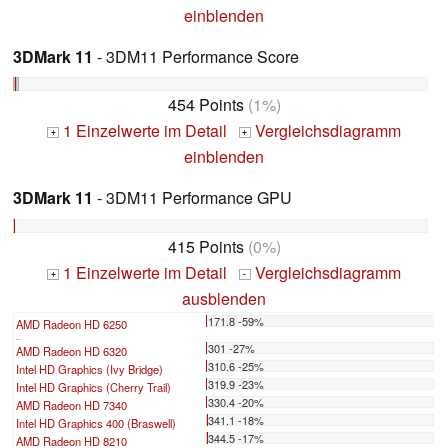
einblenden
3DMark 11
- 3DM11 Performance Score
454 Points
(1%)
1 Einzelwerte im Detail
Vergleichsdiagramm
+
+
einblenden
3DMark 11
- 3DM11 Performance GPU
415 Points
(0%)
1 Einzelwerte im Detail
Vergleichsdiagramm
+
-
ausblenden
171.8 -59%
AMD Radeon HD 6250
...
301 -27%
AMD Radeon HD 6320
310.6 -25%
Intel HD Graphics (Ivy Bridge)
319.9 -23%
Intel HD Graphics (Cherry Trail)
330.4 -20%
AMD Radeon HD 7340
341.1 -18%
Intel HD Graphics 400 (Braswell)
344.5 -17%
AMD Radeon HD 8210