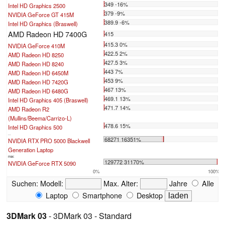
349 -16%
Intel HD Graphics 2500
379 -9%
NVIDIA GeForce GT 415M
389.9 -6%
Intel HD Graphics (Braswell)
AMD Radeon HD 7400G
415
415.3 0%
NVIDIA GeForce 410M
422.5 2%
AMD Radeon HD 8250
427.5 3%
AMD Radeon HD 8240
443 7%
AMD Radeon HD 6450M
453 9%
AMD Radeon HD 7420G
467 13%
AMD Radeon HD 6480G
469.1 13%
Intel HD Graphics 405 (Braswell)
471.7 14%
AMD Radeon R2
(Mullins/Beema/Carrizo-L)
478.6 15%
Intel HD Graphics 500
...
68271 16351%
NVIDIA RTX PRO 5000 Blackwell
Generation Laptop
max:
129772 31170%
NVIDIA GeForce RTX 5090
0%
100%
Suchen:
Modell:
Max. Alter:
Jahre
Alle
Laptop
Smartphone
Desktop
3DMark 03
- 3DMark 03 - Standard