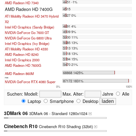
4451 -1%
AMD Radeon HD 7340
AMD Radeon HD 7400G
4515
4527 0%
ATI Mobility Radeon HD 3470 Hybrid
X2
4691 4%
Intel HD Graphics (Sandy Bridge)
4909 9%
NVIDIA GeForce Go 7600 GT
5000 11%
NVIDIA GeForce Go 6800 Ultra
5085 13%
Intel HD Graphics (Ivy Bridge)
5113 13%
ATI Mobility Radeon HD 4330
5118 13%
AMD Radeon HD 8240
5194 15%
Intel HD Graphics 2000
5470 21%
AMD Radeon HD 7600G
...
68868 1425%
AMD Radeon 860M
max:
87172 1831%
NVIDIA GeForce RTX 4080 Super
0%
100%
Suchen:
Modell:
Max. Alter:
Jahre
Alle
Laptop
Smartphone
Desktop
3DMark 06
3DMark 06 - Standard 1280x1024
+
Cinebench R10
Cinebench R10 Shading (32bit)
+