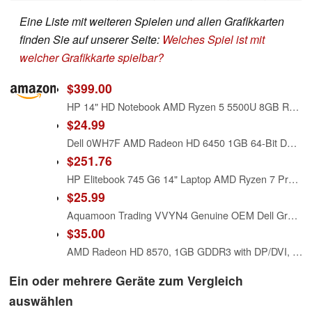
Eine Liste mit weiteren Spielen und allen Grafikkarten
finden Sie auf unserer Seite:
Welches Spiel ist mit
welcher Grafikkarte spielbar?
$399.00
HP 14" HD Notebook AMD Ryzen 5 5500U 8GB RAM 256GB SSD AMD Radeon Graphics Natural Silver
$24.99
Dell 0WH7F AMD Radeon HD 6450 1GB 64-Bit DDR3 PCIe x16 Low Profile Video Card
$251.76
HP Elitebook 745 G6 14" Laptop AMD Ryzen 7 Pro-3700U 16GB 256GB SSD W11P (Renewed)
$25.99
Aquamoon Trading VVYN4 Genuine OEM Dell Graphics Card AMD HD-7000 GPU Series C264 Radeon HD7470 1GB 1DP 1DVI-I Full Height Bracket 01308-01 ATI 102-C6405 Pegatron 113-C2641100-108OUGA9 PCIe G742V
$35.00
AMD Radeon HD 8570, 1GB GDDR3 with DP/DVI, PCI-E x 16, full bracket fits full Computer only, for Windows XP, 7, 8, 8.1, 10, 11, UEFI compatible, 4K resolution via DP Connection, 1 year warranty
Ein oder mehrere Geräte zum Vergleich
auswählen