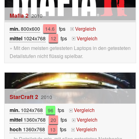
Mafia 2
2010
min.
800x600
14.6
fps
Vergleich
+
mittel
1024x768
12
fps
Vergleich
+
» Mit den meisten getesteten Laptops in den getesteten
Detailstufen nicht flüssig spielbar.
StarCraft 2
2010
min.
1024x768
96
fps
Vergleich
+
mittel
1360x768
20
fps
Vergleich
+
hoch
1360x768
13
fps
Vergleich
+
» In Detailstufe min. mit allen getesteten Notebooks