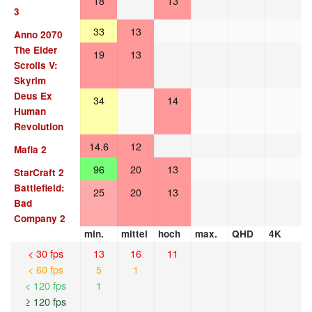
18
13
3
33
13
Anno 2070
The Elder
19
13
Scrolls V:
Skyrim
Deus Ex
34
14
Human
Revolution
14.6
12
Mafia 2
96
20
13
StarCraft 2
Battlefield:
25
20
13
Bad
Company 2
min.
mittel
hoch
max.
QHD
4K
< 30 fps
13
16
11
< 60 fps
5
1
< 120 fps
1
≥ 120 fps