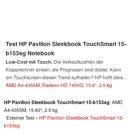
Test HP Pavilion Sleekbook TouchSmart 15-
b153sg Notebook
Low-Cost mit Touch.
Die Verkaufszahlen der
Klapprechner sinken, die Prognosen sind düster. Kann
ein Touchscreen diesen Trend aufhalten? HP hofft darauf
und rüstet das 450-Euro-Modell mit einem sensiblen
AMD A4-4355M, Radeon HD 7400G, 15.6", 2.5 kg
Panel aus. Kann es unter den Billig-Laptops eine
Trendwende einläuten?
HP Pavilion Sleekbook TouchSmart 15-b153sg
: AMD
A4-4355M, 15.60", 2.5 kg
Externer Test
»
HP Pavilion Sleekbook TouchSmart 15-
b153sg