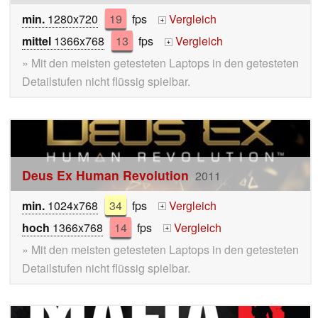
min.
1280x720
19
fps
Vergleich
+
mittel
1366x768
13
fps
Vergleich
+
» Mit den meisten getesteten Laptops in den getesteten
Detailstufen nicht flüssig spielbar.
Deus Ex Human Revolution
2011
min.
1024x768
34
fps
Vergleich
+
hoch
1366x768
14
fps
Vergleich
+
» Mit den meisten getesteten Laptops in den getesteten
Detailstufen nicht flüssig spielbar.