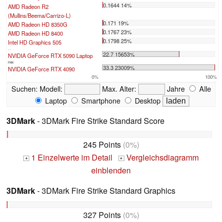
0.1644 14%
AMD Radeon R2
(Mullins/Beema/Carrizo-L)
0.171 19%
AMD Radeon HD 8350G
0.1767 23%
AMD Radeon HD 8400
0.1798 25%
Intel HD Graphics 505
...
22.7 15653%
NVIDIA GeForce RTX 5090 Laptop
max:
33.3 23009%
NVIDIA GeForce RTX 4090
0%
100%
Suchen:
Modell:
Max. Alter:
Jahre
Alle
Laptop
Smartphone
Desktop
3DMark
- 3DMark Fire Strike Standard Score
245 Points
(0%)
1 Einzelwerte im Detail
Vergleichsdiagramm
+
+
einblenden
3DMark
- 3DMark Fire Strike Standard Graphics
327 Points
(0%)