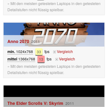
» Mit den meisten getesteten Laptops in den getesteten
Detailstufen nicht flüssig spielbar.
Anno 2070
2011
min.
1024x768
33
fps
Vergleich
+
mittel
1366x768
13
fps
Vergleich
+
» Mit den meisten getesteten Laptops in den getesteten
Detailstufen nicht flüssig spielbar.
The Elder Scrolls V: Skyrim
2011