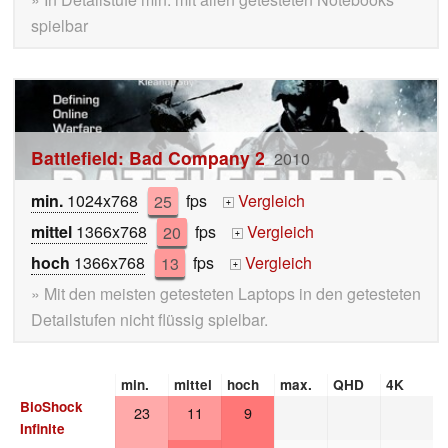
spielbar
Battlefield: Bad Company 2
2010
min.
1024x768
25
fps
Vergleich
+
mittel
1366x768
20
fps
Vergleich
+
hoch
1366x768
13
fps
Vergleich
+
» Mit den meisten getesteten Laptops in den getesteten
Detailstufen nicht flüssig spielbar.
min.
mittel
hoch
max.
QHD
4K
BioShock
23
11
9
Infinite