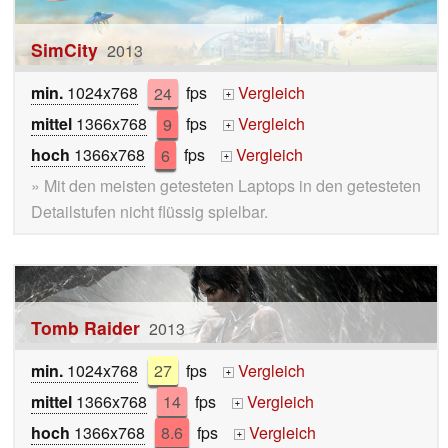
SimCity
2013
min.
1024x768
24
fps
Vergleich
+
mittel
1366x768
9
fps
Vergleich
+
hoch
1366x768
6
fps
Vergleich
+
» Mit den meisten getesteten Laptops in den getesteten
Detailstufen nicht flüssig spielbar.
Tomb Raider
2013
min.
1024x768
27
fps
Vergleich
+
mittel
1366x768
14
fps
Vergleich
+
hoch
1366x768
8.6
fps
Vergleich
+