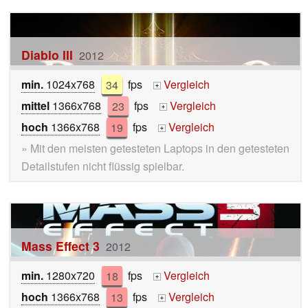
Diablo III
2012
min.
1024x768
34
fps
Vergleich
+
mittel
1366x768
23
fps
Vergleich
+
hoch
1366x768
19
fps
Vergleich
+
» Mit den meisten getesteten Laptops in den getesteten
Detailstufen nicht flüssig spielbar.
Mass Effect 3
2012
min.
1280x720
18
fps
Vergleich
+
hoch
1366x768
13
fps
Vergleich
+