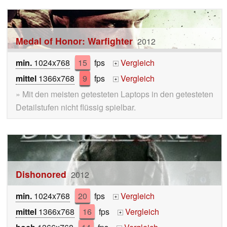
Medal of Honor: Warfighter
2012
min.
1024x768
15
fps
Vergleich
+
mittel
1366x768
9
fps
Vergleich
+
» Mit den meisten getesteten Laptops in den getesteten
Detailstufen nicht flüssig spielbar.
Dishonored
2012
min.
1024x768
20
fps
Vergleich
+
mittel
1366x768
16
fps
Vergleich
+