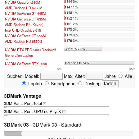
1144 0%
NVIDIA Quadro K610M
1147 1%
AMD Radeon HD 6750M
1148 1%
NVIDIA GeForce GT 445M
1152 1%
NVIDIA GeForce GT 635M
1161 2%
AMD Radeon R6 (Kaveri)
1175 3%
Intel UHD Graphics 615
1179 3%
NVIDIA GeForce GT 555M
1179 3%
AMD Radeon HD 8550G
...
68271 5883%
NVIDIA RTX PRO 5000 Blackwell
Generation Laptop
max:
129772 11274%
NVIDIA GeForce RTX 5090
0%
100%
Suchen:
Modell:
Max. Alter:
Jahre
Alle
Laptop
Smartphone
Desktop
3DMark Vantage
3DM Vant. Perf. total
+
3DM Vant. Perf. GPU no PhysX
+
3DMark 03
- 3DMark 03 - Standard