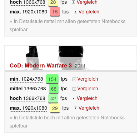
hoch
1366x768
28
fps
Vergleich
+
max.
1920x1080
15
fps
Vergleich
+
» In Detailstufe mittel mit allen getesteten Notebooks
spielbar
CoD: Modern Warfare 3
2011
min.
1024x768
154
fps
Vergleich
+
mittel
1366x768
68
fps
Vergleich
+
hoch
1366x768
42
fps
Vergleich
+
max.
1920x1080
29
fps
Vergleich
+
» In Detailstufe hoch mit allen getesteten Notebooks
spielbar