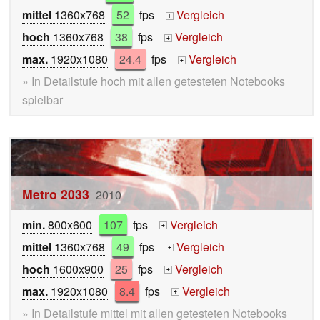
mittel
1360x768
52
fps
Vergleich
+
hoch
1360x768
38
fps
Vergleich
+
max.
1920x1080
24.4
fps
Vergleich
+
» In Detailstufe hoch mit allen getesteten Notebooks
spielbar
Metro 2033
2010
min.
800x600
107
fps
Vergleich
+
mittel
1360x768
49
fps
Vergleich
+
hoch
1600x900
25
fps
Vergleich
+
max.
1920x1080
8.4
fps
Vergleich
+
» In Detailstufe mittel mit allen getesteten Notebooks