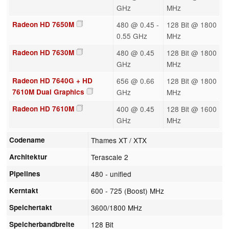
GHz
MHz
Radeon HD 7650M
480 @ 0.45 -
128 Bit @ 1800
0.55 GHz
MHz
Radeon HD 7630M
480 @ 0.45
128 Bit @ 1800
GHz
MHz
Radeon HD 7640G + HD
656 @ 0.66
128 Bit @ 1800
7610M Dual Graphics
GHz
MHz
Radeon HD 7610M
400 @ 0.45
128 Bit @ 1600
GHz
MHz
Codename
Thames XT / XTX
Architektur
Terascale 2
Pipelines
480 - unified
Kerntakt
600 - 725 (Boost) MHz
Speichertakt
3600/1800 MHz
Speicherbandbreite
128 Bit