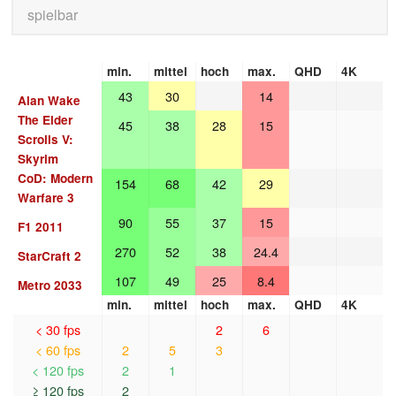
spielbar
min.
mittel
hoch
max.
QHD
4K
43
30
14
Alan Wake
The Elder
45
38
28
15
Scrolls V:
Skyrim
CoD: Modern
154
68
42
29
Warfare 3
90
55
37
15
F1 2011
270
52
38
24.4
StarCraft 2
107
49
25
8.4
Metro 2033
min.
mittel
hoch
max.
QHD
4K
< 30 fps
2
6
< 60 fps
2
5
3
< 120 fps
2
1
≥ 120 fps
2