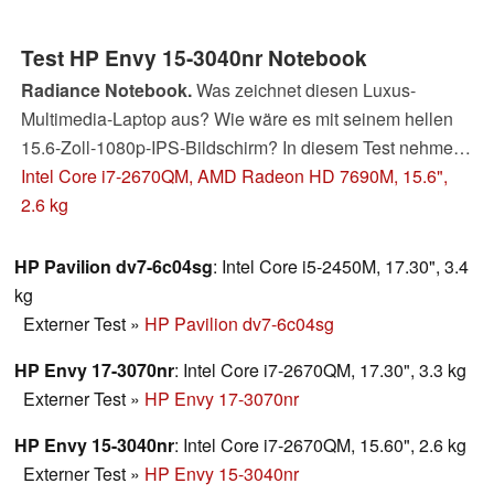
Test HP Envy 15-3040nr Notebook
Radiance Notebook.
Was zeichnet diesen Luxus-
Multimedia-Laptop aus? Wie wäre es mit seinem hellen
15.6-Zoll-1080p-IPS-Bildschirm? In diesem Test nehmen
wir das neueste HP Envy 15 unter die Lupe und erläutern,
Intel Core i7-2670QM, AMD Radeon HD 7690M, 15.6",
warum es nicht noch eindrucksvoller abschnitt, als die
2.6 kg
ersten Fakten vermuten lassen.
HP Pavilion dv7-6c04sg
: Intel Core i5-2450M, 17.30", 3.4
kg
Externer Test
»
HP Pavilion dv7-6c04sg
HP Envy 17-3070nr
: Intel Core i7-2670QM, 17.30", 3.3 kg
Externer Test
»
HP Envy 17-3070nr
HP Envy 15-3040nr
: Intel Core i7-2670QM, 15.60", 2.6 kg
Externer Test
»
HP Envy 15-3040nr