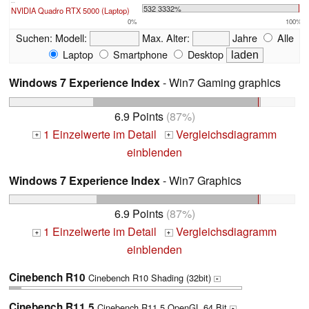
...
532 3332%
NVIDIA Quadro RTX 5000 (Laptop)
0%
100%
Suchen:
Modell:
Max. Alter:
Jahre
Alle
Laptop
Smartphone
Desktop
Windows 7 Experience Index
- Win7 Gaming graphics
6.9 Points
(87%)
1 Einzelwerte im Detail
Vergleichsdiagramm
+
+
einblenden
Windows 7 Experience Index
- Win7 Graphics
6.9 Points
(87%)
1 Einzelwerte im Detail
Vergleichsdiagramm
+
+
einblenden
Cinebench R10
Cinebench R10 Shading (32bit)
+
Cinebench R11.5
Cinebench R11.5 OpenGL 64 Bit
+