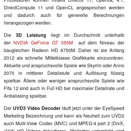
DirectCompute 11 und OpenCL angesprochen werden
und dadurch auch für generelle Berechnungen
herangezogen werden.
Die
3D Leistung
liegt im Durchschnitt unterhalb
der
NVDIA GeForce GT 555M
auf dem Niveau der
baugleichen Radeon HD 6750M. Daher ist sie Anfang
2012 als schnelle Mittelklasse Grafikkarte einzuordnen.
Aktuelle und anspruchsvolle Spiele wie Skyrim oder Anno
2070 in mittlerer Detailstufe und Auflösung flüssig
spielbar. Ältere oder weniger anspruchsvolle Spiele wie
Fifa 12 sind auch in Full HD bei maximaler Detailrate und
Antialiasing spielbar.
Der
UVD3 Video Decoder
läuft jetzt unter der EyeSpeed
Marketing Bezeichnung und kann als Neuheit zum UVD2
auch Multi-View Codec (MVC) und MPEG-4 part 2 (DivX,
xVid) HD Videos dekodieren. Weiterhin unterstützt wird