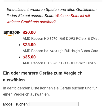
Eine Liste mit weiteren Spielen und allen Grafikkarten
finden Sie auf unserer Seite:
Welches Spiel ist mit
welcher Grafikkarte spielbar?
$20.00
AMD Radeon HD 8570 1GB DDR3 PCIe x16 DVI/ DP Graphics Video Card Dell YT0RH
$25.99
AMD Radeon Hd 7470 1gb Full Height Video Card (for Regular Desktop)
$35.00
AMD Radeon HD 8570, 1GB GDDR3 with DP/DVI, PCI-E x 16, full bracket fits full Computer only, for Windows XP, 7, 8, 8.1, 10, 11, UEFI compatible, 4K resolution via DP Connection, 1 year warranty
Ein oder mehrere Geräte zum Vergleich
auswählen
In der folgenden Liste können sie Geräte suchen und für
einen Vergleich auswählen.
Modell suchen: