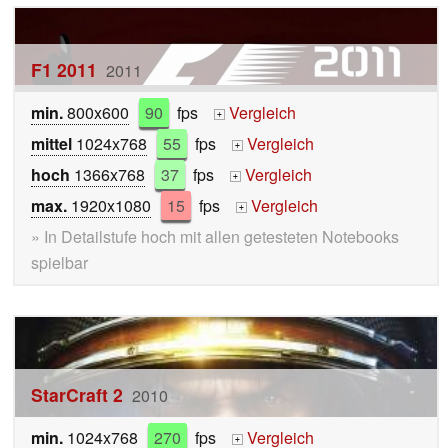
F1 2011
2011
min.
800x600
90
fps
Vergleich
+
mittel
1024x768
55
fps
Vergleich
+
hoch
1366x768
37
fps
Vergleich
+
max.
1920x1080
15
fps
Vergleich
+
» In Detailstufe hoch mit allen getesteten Notebooks
spielbar
StarCraft 2
2010
min.
1024x768
270
fps
Vergleich
+