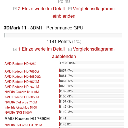
Points
2 Einzelwerte im Detail
Vergleichsdiagramm
+
+
einblenden
3DMark 11
- 3DM11 Performance GPU
1141 Points
(1%)
1 Einzelwerte im Detail
Vergleichsdiagramm
+
-
ausblenden
171.8 -85%
AMD Radeon HD 6250
...
1057 -7%
AMD Radeon HD 7660G
1061 -7%
AMD Radeon HD 6680G2
1067 -6%
AMD Radeon HD 6570M
1079 -5%
AMD Radeon HD 7670M
1102 -3%
NVIDIA Quadro K1000M
1106 -3%
AMD Radeon HD 6650M
1107 -3%
NVIDIA GeForce 710M
1112 -3%
Intel Iris Graphics 5100
1119 -2%
NVIDIA NVS 5400M
AMD Radeon HD 7690M
1141
1143 0%
NVIDIA GeForce GT 720M