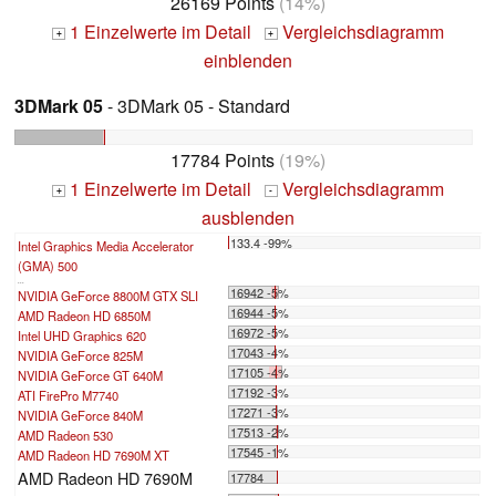
26169 Points
(14%)
1 Einzelwerte im Detail
Vergleichsdiagramm
+
+
einblenden
3DMark 05
- 3DMark 05 - Standard
17784 Points
(19%)
1 Einzelwerte im Detail
Vergleichsdiagramm
+
-
ausblenden
133.4 -99%
Intel Graphics Media Accelerator
(GMA) 500
...
16942 -5%
NVIDIA GeForce 8800M GTX SLI
16944 -5%
AMD Radeon HD 6850M
16972 -5%
Intel UHD Graphics 620
17043 -4%
NVIDIA GeForce 825M
17105 -4%
NVIDIA GeForce GT 640M
17192 -3%
ATI FirePro M7740
17271 -3%
NVIDIA GeForce 840M
17513 -2%
AMD Radeon 530
17545 -1%
AMD Radeon HD 7690M XT
AMD Radeon HD 7690M
17784