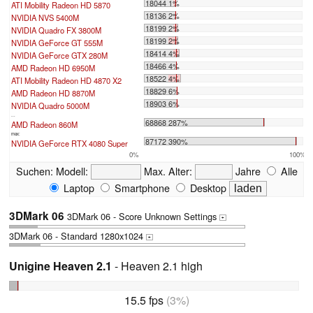
18044 1%
ATI Mobility Radeon HD 5870
18136 2%
NVIDIA NVS 5400M
18199 2%
NVIDIA Quadro FX 3800M
18199 2%
NVIDIA GeForce GT 555M
18414 4%
NVIDIA GeForce GTX 280M
18466 4%
AMD Radeon HD 6950M
18522 4%
ATI Mobility Radeon HD 4870 X2
18829 6%
AMD Radeon HD 8870M
18903 6%
NVIDIA Quadro 5000M
...
68868 287%
AMD Radeon 860M
max:
87172 390%
NVIDIA GeForce RTX 4080 Super
0%
100%
Suchen:
Modell:
Max. Alter:
Jahre
Alle
Laptop
Smartphone
Desktop
3DMark 06
3DMark 06 - Score Unknown Settings
+
3DMark 06 - Standard 1280x1024
+
Unigine Heaven 2.1
- Heaven 2.1 high
15.5 fps
(3%)