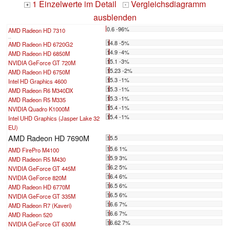
1 Einzelwerte im Detail
Vergleichsdiagramm
+
-
ausblenden
0.6 -96%
AMD Radeon HD 7310
...
14.8 -5%
AMD Radeon HD 6720G2
14.9 -4%
AMD Radeon HD 6850M
15.1 -3%
NVIDIA GeForce GT 720M
15.23 -2%
AMD Radeon HD 6750M
15.3 -1%
Intel HD Graphics 4600
15.3 -1%
AMD Radeon R6 M340DX
15.3 -1%
AMD Radeon R5 M335
15.4 -1%
NVIDIA Quadro K1000M
15.4 -1%
Intel UHD Graphics (Jasper Lake 32
EU)
AMD Radeon HD 7690M
15.5
15.6 1%
AMD FirePro M4100
15.9 3%
AMD Radeon R5 M430
16.2 5%
NVIDIA GeForce GT 445M
16.4 6%
NVIDIA GeForce 820M
16.5 6%
AMD Radeon HD 6770M
16.5 6%
NVIDIA GeForce GT 335M
16.6 7%
AMD Radeon R7 (Kaveri)
16.6 7%
AMD Radeon 520
16.62 7%
NVIDIA GeForce GT 630M