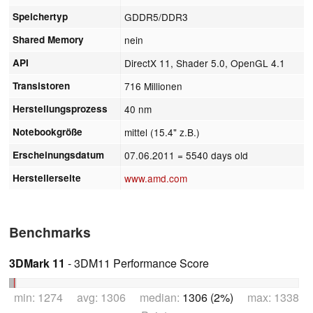
Speichertyp
GDDR5/DDR3
Shared Memory
nein
API
DirectX 11, Shader 5.0, OpenGL 4.1
Transistoren
716 Millionen
Herstellungsprozess
40 nm
Notebookgröße
mittel (15.4" z.B.)
Erscheinungsdatum
07.06.2011
= 5540 days old
Herstellerseite
www.amd.com
Benchmarks
3DMark 11
- 3DM11 Performance Score
min: 1274 avg: 1306 median:
1306 (2%)
max: 1338