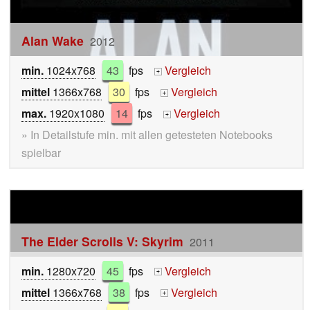
Alan Wake
2012
min.
1024x768
43
fps
Vergleich
+
mittel
1366x768
30
fps
Vergleich
+
max.
1920x1080
14
fps
Vergleich
+
» In Detailstufe min. mit allen getesteten Notebooks
spielbar
The Elder Scrolls V: Skyrim
2011
min.
1280x720
45
fps
Vergleich
+
mittel
1366x768
38
fps
Vergleich
+