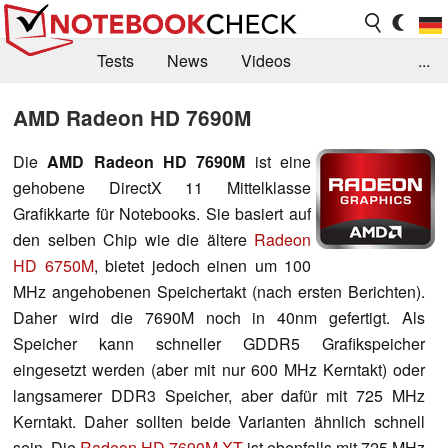
Tests
News
Videos
...
Benchmarks & Tech
Externe Tests
AMD Radeon HD 7690M
Kaufberatung
Deals
Suche
Jobs
Die
AMD Radeon HD 7690M
ist eine
gehobene DirectX 11 Mittelklasse
Forum
Grafikkarte für Notebooks. Sie basiert auf
den selben Chip wie die ältere
Radeon
HD 6750M
, bietet jedoch einen um 100
MHz angehobenen Speichertakt (nach ersten Berichten).
Daher wird die 7690M noch in 40nm gefertigt. Als
Speicher kann schneller GDDR5 Grafikspeicher
eingesetzt werden (aber mit nur 600 MHz Kerntakt) oder
langsamerer DDR3 Speicher, aber dafür mit 725 MHz
Kerntakt. Daher sollten beide Varianten ähnlich schnell
sein. Die
Radeon HD 7690M XT
ist ebenfalls mit 725 MHz