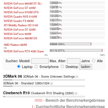
12932 0%
NVIDIA GeForce 8600M GT SLI
12975 1%
NVIDIA GeForce GT 425M
13125 2%
NVIDIA GeForce 9700M GTS
13125 2%
NVIDIA Quadro NVS 5100M
13217 3%
NVIDIA Quadro FX 880M
13284 3%
ATI Mobility Radeon HD 5165
13307 3%
NVIDIA GeForce GT 525M
13441 4%
NVIDIA GeForce 830M
13587 5%
NVIDIA GeForce 9800M GS
...
68868 434%
AMD Radeon 860M
max:
87172 577%
NVIDIA GeForce RTX 4080 Super
0%
100%
Suchen:
Modell:
Max. Alter:
Jahre
Alle
Laptop
Smartphone
Desktop
3DMark 06
3DMark 06 - Score Unknown Settings
+
3DMark 06 - Standard 1280x1024
+
Cinebench R10
Cinebench R10 Shading (32bit)
+
- Bereich der Benchmarkergebnisse
- Durchschnittliche Benchmarkergebnisse