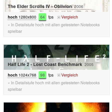
The Elder Scrolls IV - Oblivion
2006
hoch
1280x800
64
fps
Vergleich
+
» In Detailstufe hoch mit allen getesteten Notebooks
spielbar
Half Life 2 - Lost Coast Benchmark
2005
hoch
1024x768
98
fps
Vergleich
+
» In Detailstufe hoch mit allen getesteten Notebooks
spielbar