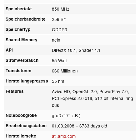
Speichertakt
850 MHz
Speicherbandbreite
256 Bit
Speichertyp
GDDR3
Shared Memory
nein
API
DirectX 10.1, Shader 4.1
Stromverbrauch
55 Watt
Transistoren
666 Millionen
Herstellungsprozess
55 nm
Features
Avivo HD, OpenGL 2.0, PowerPlay 7.0,
PCI Express 2.0 x16, 512-bit internal ring
bus
Notebookgröße
groß (17" z.B.)
Erscheinungsdatum
01.03.2008
= 6733 days old
Herstellerseite
ati.amd.com