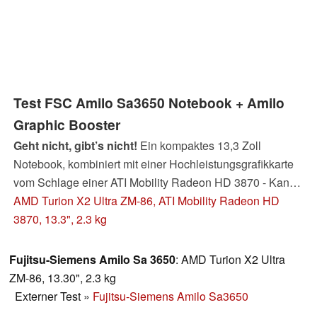
Test FSC Amilo Sa3650 Notebook + Amilo
Graphic Booster
Geht nicht, gibt’s nicht!
Ein kompaktes 13,3 Zoll
Notebook, kombiniert mit einer Hochleistungsgrafikkarte
vom Schlage einer ATI Mobility Radeon HD 3870 - Kann
nicht sein, denken Sie? Falsch. Mit dem Graphic Booster
AMD Turion X2 Ultra ZM-86, ATI Mobility Radeon HD
bringt FSC als einer der ersten Hersteller eine externe
3870, 13.3", 2.3 kg
Grafiklösung für Notebooks auf den Markt, die bei Bedarf
einen externen Monitor befeuert und damit ihr mobiles
Fujitsu-Siemens Amilo Sa 3650
: AMD Turion X2 Ultra
Office Book zum Gaming Gerät transformiert.
ZM-86, 13.30", 2.3 kg
Externer Test
»
Fujitsu-Siemens Amilo Sa3650