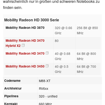
wahrscheinlich nur in großen und schweren Notebooks zu
finden sein.
Mobility Radeon HD 3000 Serie
Mobility Radeon HD 3870
320 @ 0.66
256 Bit @ 850
GHz
MHz
Mobility Radeon HD 3470
80
Hybrid X2
Mobility Radeon HD 3470
40 @ 0.68
64 Bit @ 800
GHz
MHz
Mobility Radeon HD 3450
40 @ 0.5
64 Bit @ 700
GHz
MHz
Codename
M88-XT
Architektur
RV6xx
Pipelines
320 - unified
Kerntakt
660 MHz