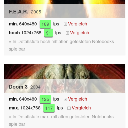
F.E.A.R.
2005
min.
640x480
189
fps
Vergleich
+
hoch
1024x768
91
fps
Vergleich
+
» In Detailstufe hoch mit allen getesteten Notebooks
spielbar
Doom 3
2004
min.
640x480
125
fps
Vergleich
+
max.
1024x768
117
fps
Vergleich
+
» In Detailstufe max. mit allen getesteten Notebooks
spielbar