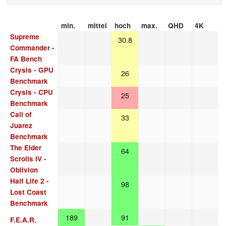
min.
mittel
hoch
max.
QHD
4K
Supreme
30.8
Commander -
FA Bench
Crysis - GPU
26
Benchmark
Crysis - CPU
25
Benchmark
Call of
33
Juarez
Benchmark
The Elder
64
Scrolls IV -
Oblivion
Half Life 2 -
98
Lost Coast
Benchmark
189
91
F.E.A.R.