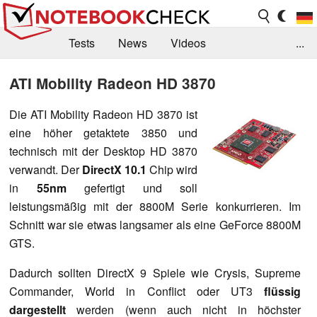
Tests
News
Videos
...
Benchmarks & Tech
Externe Tests
ATI Mobility Radeon HD 3870
Kaufberatung
Deals
Suche
Jobs
Die ATI Mobility Radeon HD 3870 ist
eine höher getaktete 3850 und
Forum
technisch mit der Desktop HD 3870
verwandt. Der
DirectX 10.1
Chip wird
in
55nm
gefertigt und soll
leistungsmäßig mit der 8800M Serie konkurrieren. Im
Schnitt war sie etwas langsamer als eine GeForce 8800M
GTS.
Dadurch sollten DirectX 9 Spiele wie Crysis, Supreme
Commander, World in Conflict oder UT3
flüssig
dargestellt
werden (wenn auch nicht in höchster