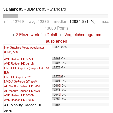
3DMark 05
- 3DMark 05 - Standard
min: 12769 avg: 12885 median:
12884.5 (14%)
max:
13000 Points
2 Einzelwerte im Detail
Vergleichsdiagramm
+
-
ausblenden
133.4 -99%
Intel Graphics Media Accelerator
(GMA) 500
...
12469 -3%
AMD Radeon HD 8650G
12505 -3%
AMD Radeon HD 7610M
12573 -2%
Intel UHD Graphics (Jasper Lake 16
EU)
12578 -2%
Intel HD Graphics 620
12591 -2%
NVIDIA GeForce GT 330M
12609 -2%
ATI Mobility Radeon HD 4650
12614 -2%
ATI Mobility Radeon HD 4670
12640 -2%
AMD Radeon HD 6630M
12762 -1%
AMD Radeon HD 8730M
ATI Mobility Radeon HD
12885
3870