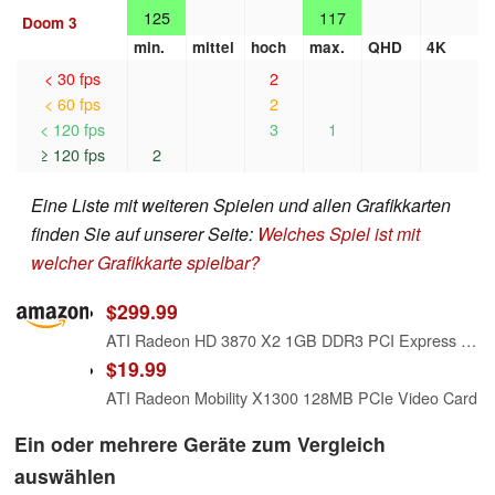
125
117
Doom 3
min.
mittel
hoch
max.
QHD
4K
< 30 fps
2
< 60 fps
2
< 120 fps
3
1
≥ 120 fps
2
Eine Liste mit weiteren Spielen und allen Grafikkarten
finden Sie auf unserer Seite:
Welches Spiel ist mit
welcher Grafikkarte spielbar?
$299.99
ATI Radeon HD 3870 X2 1GB DDR3 PCI Express (PCI-E) Dual DVI Video Card w/TV-Out & HDCP Support
$19.99
ATI Radeon Mobility X1300 128MB PCIe Video Card
Ein oder mehrere Geräte zum Vergleich
auswählen