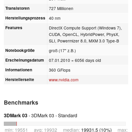
Transistoren
727 Millionen
Herstellungsprozess
40 nm
Features
DirectX Compute Support (Windows 7),
CUDA, OpenCL, HybridPower, PhysX,
SLI, Powermizer 8.0, MXM 3.0 Type-B
Notebookgröße
groß (17" z.B.)
Erscheinungsdatum
07.01.2010
= 6056 days old
Informationen
360 GFlops
Herstellerseite
www.nvidia.com
Benchmarks
3DMark 03
- 3DMark 03 - Standard
min: 19551 avg: 19932 median:
19931.5 (10%)
max: