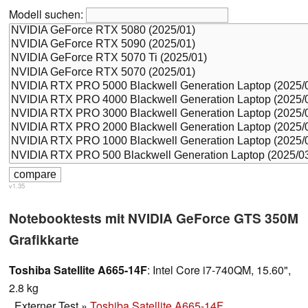
Modell suchen:
v1.35
Notebooktests mit NVIDIA GeForce GTS 350M
Grafikkarte
Toshiba Satellite A665-14F
: Intel Core i7-740QM, 15.60",
2.8 kg
Externer Test
»
Toshiba Satellite A665-14F