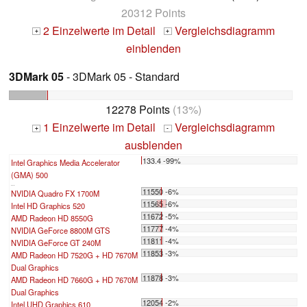
20312 Points
2 Einzelwerte im Detail
Vergleichsdiagramm
+
+
einblenden
3DMark 05
- 3DMark 05 - Standard
12278 Points
(13%)
1 Einzelwerte im Detail
Vergleichsdiagramm
+
-
ausblenden
133.4 -99%
Intel Graphics Media Accelerator
(GMA) 500
...
11550 -6%
NVIDIA Quadro FX 1700M
11565 -6%
Intel HD Graphics 520
11672 -5%
AMD Radeon HD 8550G
11777 -4%
NVIDIA GeForce 8800M GTS
11811 -4%
NVIDIA GeForce GT 240M
11853 -3%
AMD Radeon HD 7520G + HD 7670M
Dual Graphics
11878 -3%
AMD Radeon HD 7660G + HD 7670M
Dual Graphics
12054 -2%
Intel UHD Graphics 610