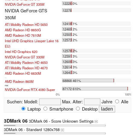
12228 0%
NVIDIA GeForce GT 335M
NVIDIA GeForce GTS
12278
350M
12418 1%
ATI Mobility Radeon HD 5650
12469 2%
AMD Radeon HD 8650G
12505 2%
AMD Radeon HD 7610M
12573 2%
Intel UHD Graphics (Jasper Lake 16
EU)
12578 2%
Intel HD Graphics 620
12591 3%
NVIDIA GeForce GT 330M
12609 3%
ATI Mobility Radeon HD 4650
12614 3%
ATI Mobility Radeon HD 4670
12640 3%
AMD Radeon HD 6630M
...
68868 461%
AMD Radeon 860M
max:
87172 610%
NVIDIA GeForce RTX 4080 Super
0%
100%
Suchen:
Modell:
Max. Alter:
Jahre
Alle
Laptop
Smartphone
Desktop
3DMark 06
3DMark 06 - Score Unknown Settings
+
3DMark 06 - Standard 1280x768
+