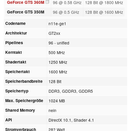
GeForce GTS 360M
96 @ 0.58 GHz
128 Bit @ 1800 MHz
GeForce GTS 350M
96 @ 0.5 GHz
128 Bit @ 1600 MHz
Codename
n11e-ge1
Architektur
GT2xx
Pipelines
96 - unified
Kerntakt
500 MHz
Shadertakt
1250 MHz
Speichertakt
1600 MHz
Speicherbandbreite
128 Bit
Speichertyp
DDR3, GDDR3, GDDR5
Max. Speichergröße
1024 MB
Shared Memory
nein
API
DirectX 10.1, Shader 4.1
Stromverbrauch
28? Watt