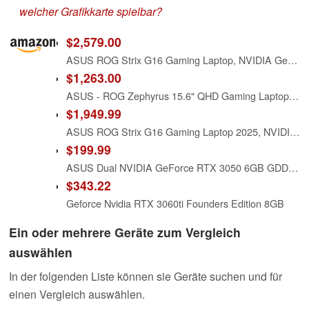
welcher Grafikkarte spielbar?
$2,579.00
ASUS ROG Strix G16 Gaming Laptop, NVIDIA GeForce RTX 4060, 16" QHD 240Hz Display, Intel i9-14900HX(24-Core), Backlit KB, w/Office & External DVD Drive, Win 11 Pro, Wi-Fi 6E, 64GB RAM, 1TB SSD
$1,263.00
ASUS - ROG Zephyrus 15.6" QHD Gaming Laptop - AMD Ryzen 9 - 16GB Memory - NVIDIA GeForce RTX 3070 - 1TB SSD - Eclipse Grey - Eclipse Grey
$1,949.99
ASUS ROG Strix G16 Gaming Laptop 2025, NVIDIA GeForce RTX 5060, Intel i7 14650HX(16 Core, 24 Threads), 16 Inch FHD+ 165Hz Display, Wi-Fi 7, 32 GB DDR5 RAM, 1 TB SSD, Windows 11 Pro, Accessories
$199.99
ASUS Dual NVIDIA GeForce RTX 3050 6GB GDDR6 OC Edition Gaming Graphics Card - PCIe 4.0, HDMI 2.1, DisplayPort 1.4a, 2-Slot Design, Axial-tech Fan Design, Steel Bracket, 3 Year Warranty
$343.22
Geforce Nvidia RTX 3060ti Founders Edition 8GB
Ein oder mehrere Geräte zum Vergleich
auswählen
In der folgenden Liste können sie Geräte suchen und für
einen Vergleich auswählen.