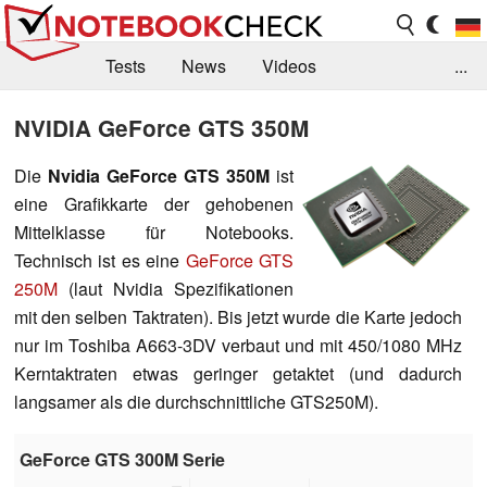
Tests
News
Videos
...
Benchmarks & Tech
Externe Tests
NVIDIA GeForce GTS 350M
Kaufberatung
Deals
Suche
Jobs
Die
Nvidia GeForce GTS 350M
ist
eine Grafikkarte der gehobenen
Forum
Mittelklasse für Notebooks.
Technisch ist es eine
GeForce GTS
250M
(laut Nvidia Spezifikationen
mit den selben Taktraten). Bis jetzt wurde die Karte jedoch
nur im Toshiba A663-3DV verbaut und mit 450/1080 MHz
Kerntaktraten etwas geringer getaktet (und dadurch
langsamer als die durchschnittliche GTS250M).
GeForce GTS 300M Serie