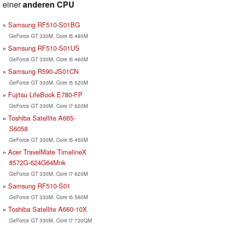
einer
anderen CPU
Samsung RF510-S01BG
GeForce GT 330M, Core i5 480M
Samsung RF510-S01US
GeForce GT 330M, Core i5 460M
Samsung R590-JS01CN
GeForce GT 330M, Core i5 520M
Fujitsu LifeBook E780-FP
GeForce GT 330M, Core i7 620M
Toshiba Satellite A665-
S6058
GeForce GT 330M, Core i5 450M
Acer TravelMate TimelineX
8572G-624G64Mnk
GeForce GT 330M, Core i7 620M
Samsung RF510-S01
GeForce GT 330M, Core i5 560M
Toshiba Satellite A660-10X
GeForce GT 330M, Core i7 720QM