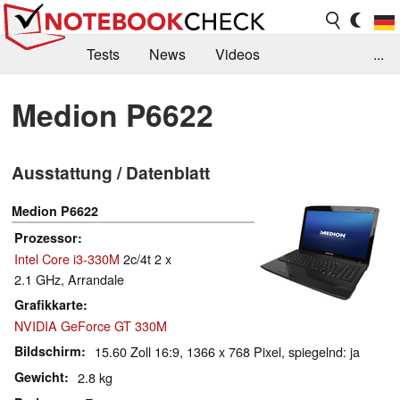
Tests
News
Videos
...
Benchmarks & Tech
Externe Tests
Medion P6622
Kaufberatung
Deals
Suche
Jobs
Ausstattung / Datenblatt
Forum
Medion P6622
Prozessor
Intel Core i3-330M
2c/4t 2 x
2.1 GHz, Arrandale
Grafikkarte
NVIDIA GeForce GT 330M
Bildschirm
15.60 Zoll 16:9, 1366 x 768 Pixel, spiegelnd: ja
Gewicht
2.8 kg