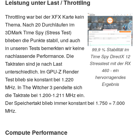
Leistung unter Last / Throttling
Throttling war bei der XFX Karte kein
Thema. Nach 20 Durchläufen im
3DMark Time Spy (Stress Test)
blieben die Punkte stabil, und auch
in unseren Tests bemerkten wir keine
99,9 % Stabilität im
nachlassende Performance. Die
Time Spy DirectX 12
Taktraten sind je nach Last
Stresstest mit der RX
460 - ein
unterschiedlich. Im GPU-Z Render
hervorragendes
Test blieb sie konstant bei 1.220
Ergebnis
MHz. In The Witcher 3 pendelte sich
die Taktrate bei 1.200-1.211 MHz ein.
Der Speichertakt blieb immer konstant bei 1.750 = 7.000
MHz.
Compute Performance