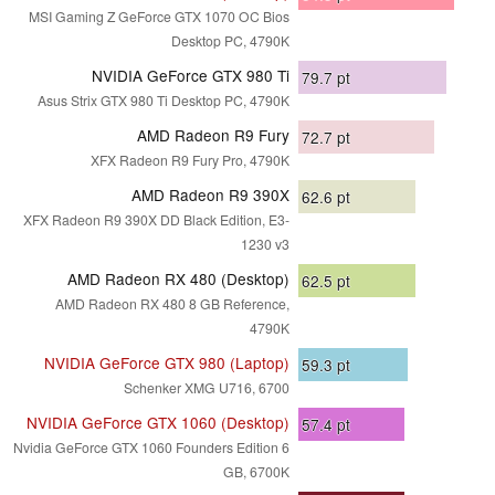
MSI Gaming Z GeForce GTX 1070 OC Bios
Desktop PC, 4790K
NVIDIA GeForce GTX 980 Ti
79.7
pt
Asus Strix GTX 980 Ti Desktop PC, 4790K
AMD Radeon R9 Fury
72.7
pt
XFX Radeon R9 Fury Pro, 4790K
AMD Radeon R9 390X
62.6
pt
XFX Radeon R9 390X DD Black Edition, E3-
1230 v3
AMD Radeon RX 480 (Desktop)
62.5
pt
AMD Radeon RX 480 8 GB Reference,
4790K
NVIDIA GeForce GTX 980 (Laptop)
59.3
pt
Schenker XMG U716, 6700
NVIDIA GeForce GTX 1060 (Desktop)
57.4
pt
Nvidia GeForce GTX 1060 Founders Edition 6
GB, 6700K