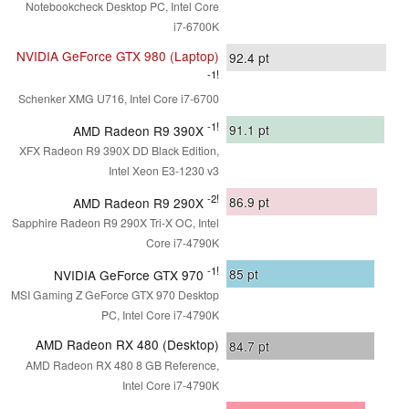
Notebookcheck Desktop PC, Intel Core
i7-6700K
NVIDIA GeForce GTX 980 (Laptop)
92.4
pt
-1!
Schenker XMG U716, Intel Core i7-6700
-1!
91.1
pt
AMD Radeon R9 390X
XFX Radeon R9 390X DD Black Edition,
Intel Xeon E3-1230 v3
-2!
86.9
pt
AMD Radeon R9 290X
Sapphire Radeon R9 290X Tri-X OC, Intel
Core i7-4790K
-1!
85
pt
NVIDIA GeForce GTX 970
MSI Gaming Z GeForce GTX 970 Desktop
PC, Intel Core i7-4790K
AMD Radeon RX 480 (Desktop)
84.7
pt
AMD Radeon RX 480 8 GB Reference,
Intel Core i7-4790K