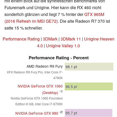
mit einem Blick auf die synthetischen Benchmarks von
Futuremark und Unigine. Hier kann die RX 460 nicht
sonderlich glänzen und liegt 7 % hinter der
GTX 965M
(2016 Refresh im MSI GE72)
. Die alte Radeon R7 370 ist
satte 15 % schneller.
Performance Rating
|
3DMark
|
3DMark 11
|
Unigine Heaven
4.0
|
Unigine Valley 1.0
Performance Rating - Percent
AMD Radeon R9 Fury
98.1
pt
XFX Radeon R9 Fury Pro, Intel Core i7-
4790K
NVIDIA GeForce GTX 1060
96.5
pt
-1!
(Desktop)
Nvidia GeForce GTX 1060 Founders
Edition 6 GB, Intel Core i7-6700K
-2!
95.7
pt
NVIDIA GeForce GTX 980