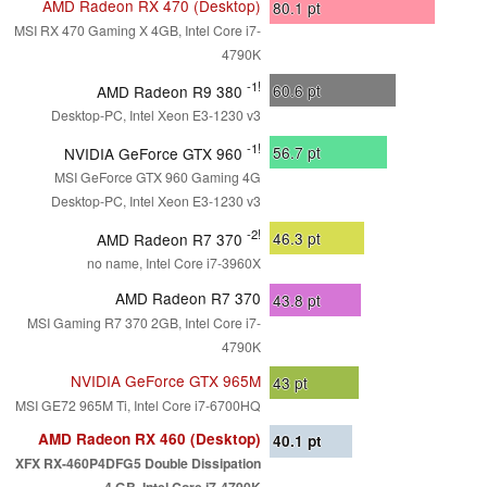
AMD Radeon RX 470 (Desktop)
80.1
pt
MSI RX 470 Gaming X 4GB, Intel Core i7-
4790K
-1!
60.6
pt
AMD Radeon R9 380
Desktop-PC, Intel Xeon E3-1230 v3
-1!
56.7
pt
NVIDIA GeForce GTX 960
MSI GeForce GTX 960 Gaming 4G
Desktop-PC, Intel Xeon E3-1230 v3
-2!
46.3
pt
AMD Radeon R7 370
no name, Intel Core i7-3960X
AMD Radeon R7 370
43.8
pt
MSI Gaming R7 370 2GB, Intel Core i7-
4790K
NVIDIA GeForce GTX 965M
43
pt
MSI GE72 965M Ti, Intel Core i7-6700HQ
AMD Radeon RX 460 (Desktop)
40.1
pt
XFX RX-460P4DFG5 Double Dissipation
4 GB, Intel Core i7-4790K