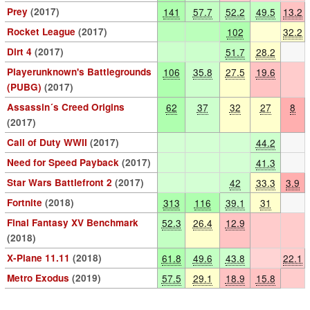
Prey
(2017)
141
57.7
52.2
49.5
13.2
Rocket League
(2017)
102
32.2
Dirt 4
(2017)
51.7
28.2
Playerunknown's Battlegrounds
106
35.8
27.5
19.6
(PUBG)
(2017)
Assassin´s Creed Origins
62
37
32
27
8
(2017)
Call of Duty WWII
(2017)
44.2
Need for Speed Payback
(2017)
41.3
Star Wars Battlefront 2
(2017)
42
33.3
3.9
Fortnite
(2018)
313
116
39.1
31
Final Fantasy XV Benchmark
52.3
26.4
12.9
(2018)
X-Plane 11.11
(2018)
61.8
49.6
43.8
22.1
Metro Exodus
(2019)
57.5
29.1
18.9
15.8