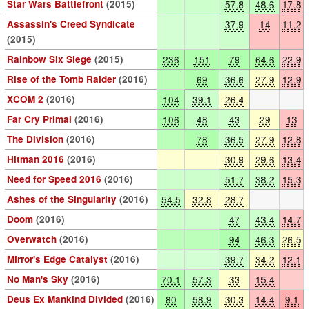
Star Wars Battlefront
(2015)
57.8
48.6
17.8
Assassin's Creed Syndicate
37.9
14
11.2
(2015)
Rainbow Six Siege
(2015)
236
151
79
64.6
22.9
Rise of the Tomb Raider
(2016)
69
36.6
27.9
12.9
XCOM 2
(2016)
104
39.1
26.4
Far Cry Primal
(2016)
106
48
43
29
13
The Division
(2016)
78
36.5
27.9
12.8
Hitman 2016
(2016)
30.9
29.6
13.4
Need for Speed 2016
(2016)
51.7
38.2
15.3
Ashes of the Singularity
(2016)
54.5
32.8
28.7
Doom
(2016)
47
43.4
14.7
Overwatch
(2016)
94
46.3
26.5
Mirror's Edge Catalyst
(2016)
39.7
34.2
12.1
No Man's Sky
(2016)
70.1
57.3
33
15.4
Deus Ex Mankind Divided
(2016)
80
58.9
30.3
14.4
9.1