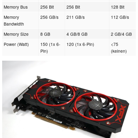
Memory Bus
256 Bit
256 Bit
128 Bit
Memory
256 GB/s
211 GB/s
112 GB/s
Bandwidth
Memory Size
8 GB
4 GB/8 GB
2 GB/4 GB
Power (Watt)
150 (1x 6-
120 (1x 6-Pin)
<75
Pin)
(keinen)