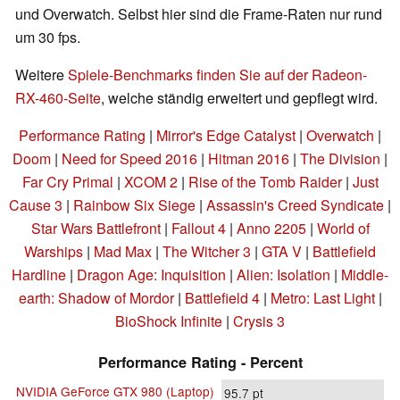
und Overwatch. Selbst hier sind die Frame-Raten nur rund
um 30 fps.
Weitere
Spiele-Benchmarks finden Sie auf der Radeon-
RX-460-Seite
, welche ständig erweitert und gepflegt wird.
Performance Rating
|
Mirror's Edge Catalyst
|
Overwatch
|
Doom
|
Need for Speed 2016
|
Hitman 2016
|
The Division
|
Far Cry Primal
|
XCOM 2
|
Rise of the Tomb Raider
|
Just
Cause 3
|
Rainbow Six Siege
|
Assassin's Creed Syndicate
|
Star Wars Battlefront
|
Fallout 4
|
Anno 2205
|
World of
Warships
|
Mad Max
|
The Witcher 3
|
GTA V
|
Battlefield
Hardline
|
Dragon Age: Inquisition
|
Alien: Isolation
|
Middle-
earth: Shadow of Mordor
|
Battlefield 4
|
Metro: Last Light
|
BioShock Infinite
|
Crysis 3
Performance Rating - Percent
NVIDIA GeForce GTX 980 (Laptop)
95.7
pt