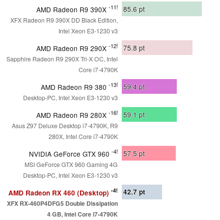
-11!
85.6
pt
AMD Radeon R9 390X
XFX Radeon R9 390X DD Black Edition,
Intel Xeon E3-1230 v3
-12!
75.8
pt
AMD Radeon R9 290X
Sapphire Radeon R9 290X Tri-X OC, Intel
Core i7-4790K
-13!
59.4
pt
AMD Radeon R9 380
Desktop-PC, Intel Xeon E3-1230 v3
-16!
59.1
pt
AMD Radeon R9 280X
Asus Z97 Deluxe Desktop i7-4790K, R9
280X, Intel Core i7-4790K
-4!
57.5
pt
NVIDIA GeForce GTX 960
MSI GeForce GTX 960 Gaming 4G
Desktop-PC, Intel Xeon E3-1230 v3
-4!
42.7
pt
AMD Radeon RX 460 (Desktop)
XFX RX-460P4DFG5 Double Dissipation
4 GB, Intel Core i7-4790K