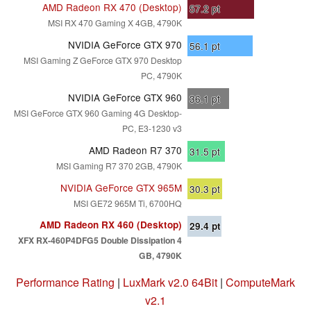
AMD Radeon RX 470 (Desktop)
57.2
pt
MSI RX 470 Gaming X 4GB, 4790K
NVIDIA GeForce GTX 970
56.1
pt
MSI Gaming Z GeForce GTX 970 Desktop
PC, 4790K
NVIDIA GeForce GTX 960
36.1
pt
MSI GeForce GTX 960 Gaming 4G Desktop-
PC, E3-1230 v3
AMD Radeon R7 370
31.5
pt
MSI Gaming R7 370 2GB, 4790K
NVIDIA GeForce GTX 965M
30.3
pt
MSI GE72 965M Ti, 6700HQ
AMD Radeon RX 460 (Desktop)
29.4
pt
XFX RX-460P4DFG5 Double Dissipation 4
GB, 4790K
Performance Rating
|
LuxMark v2.0 64Bit
|
ComputeMark
v2.1