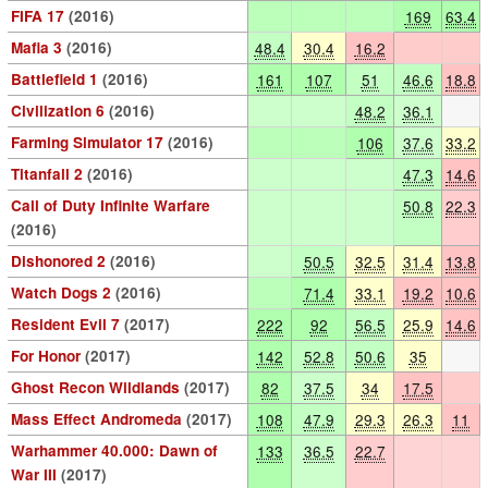
FIFA 17
(2016)
169
63.4
Mafia 3
(2016)
48.4
30.4
16.2
Battlefield 1
(2016)
161
107
51
46.6
18.8
Civilization 6
(2016)
48.2
36.1
Farming Simulator 17
(2016)
106
37.6
33.2
Titanfall 2
(2016)
47.3
14.6
Call of Duty Infinite Warfare
50.8
22.3
(2016)
Dishonored 2
(2016)
50.5
32.5
31.4
13.8
Watch Dogs 2
(2016)
71.4
33.1
19.2
10.6
Resident Evil 7
(2017)
222
92
56.5
25.9
14.6
For Honor
(2017)
142
52.8
50.6
35
Ghost Recon Wildlands
(2017)
82
37.5
34
17.5
Mass Effect Andromeda
(2017)
108
47.9
29.3
26.3
11
Warhammer 40.000: Dawn of
133
36.5
22.7
War III
(2017)