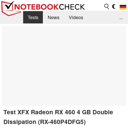
Tests
News
Videos
...
Benchmarks & Tech
Externe Tests
Kaufberatung
Deals
Suche
Jobs
Forum
Test XFX Radeon RX 460 4 GB Double
Dissipation (RX-460P4DFG5)