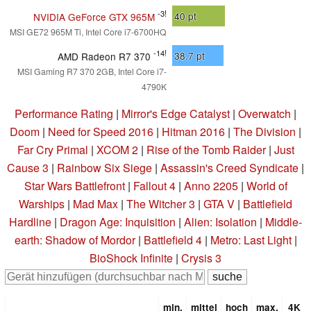
-3!
40
pt
NVIDIA GeForce GTX 965M
MSI GE72 965M Ti, Intel Core i7-6700HQ
-14!
38.7
pt
AMD Radeon R7 370
MSI Gaming R7 370 2GB, Intel Core i7-
4790K
Performance Rating
|
Mirror's Edge Catalyst
|
Overwatch
|
Doom
|
Need for Speed 2016
|
Hitman 2016
|
The Division
|
Far Cry Primal
|
XCOM 2
|
Rise of the Tomb Raider
|
Just
Cause 3
|
Rainbow Six Siege
|
Assassin's Creed Syndicate
|
Star Wars Battlefront
|
Fallout 4
|
Anno 2205
|
World of
Warships
|
Mad Max
|
The Witcher 3
|
GTA V
|
Battlefield
Hardline
|
Dragon Age: Inquisition
|
Alien: Isolation
|
Middle-
earth: Shadow of Mordor
|
Battlefield 4
|
Metro: Last Light
|
BioShock Infinite
|
Crysis 3
min.
mittel
hoch
max.
4K