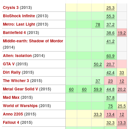
Crysis 3
(2013)
25.3
BioShock Infinite
(2013)
55.3
Metro: Last Light
(2013)
78
37.2
Battlefield 4
(2013)
38.6
19.2
Middle-earth: Shadow of Mordor
41.2
(2014)
Alien: Isolation
(2014)
60.9
GTA V
(2015)
50.2
20.7
Dirt Rally
(2015)
42.4
33
The Witcher 3
(2015)
37
23
12
Metal Gear Solid V
(2015)
60
60
59.9
44.8
20.2
Mad Max
(2015)
57.8
World of Warships
(2015)
75
25.5
Anno 2205
(2015)
33.3
13.4
12
Fallout 4
(2015)
32.3
13.3