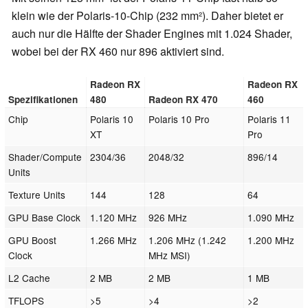
klein wie der Polaris-10-Chip (232 mm
²). Daher bietet er
auch nur die Hälfte der Shader Engines mit 1.024 Shader,
wobei bei der RX 460 nur 896 aktiviert sind.
Radeon RX
Radeon RX
Spezifikationen
480
Radeon RX 470
460
Chip
Polaris 10
Polaris 10 Pro
Polaris 11
XT
Pro
Shader/Compute
2304/36
2048/32
896/14
Units
Texture Units
144
128
64
GPU Base Clock
1.120 MHz
926 MHz
1.090 MHz
GPU Boost
1.266 MHz
1.206 MHz (1.242
1.200 MHz
Clock
MHz MSI)
L2 Cache
2 MB
2 MB
1 MB
TFLOPS
>5
>4
>2