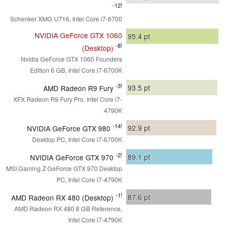
-12!
Schenker XMG U716, Intel Core i7-6700
NVIDIA GeForce GTX 1060
95.4
pt
-8!
(Desktop)
Nvidia GeForce GTX 1060 Founders
Edition 6 GB, Intel Core i7-6700K
-3!
93.5
pt
AMD Radeon R9 Fury
XFX Radeon R9 Fury Pro, Intel Core i7-
4790K
-14!
92.9
pt
NVIDIA GeForce GTX 980
Desktop PC, Intel Core i7-6700K
-2!
89.1
pt
NVIDIA GeForce GTX 970
MSI Gaming Z GeForce GTX 970 Desktop
PC, Intel Core i7-4790K
-1!
87.6
pt
AMD Radeon RX 480 (Desktop)
AMD Radeon RX 480 8 GB Reference,
Intel Core i7-4790K