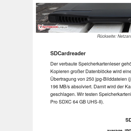
Rückseite: Netzan
SDCardreader
Der verbaute Speicherkartenleser gehör
Kopieren großer Datenblöcke wird eine
Übertragung von 250 jpg-Bilddateien (j
196 MB/s absolviert. Damit wird der K
geschlagen. Wir testen Speicherkartenl
Pro SDXC 64 GB UHS-II).
SD
average JPG 