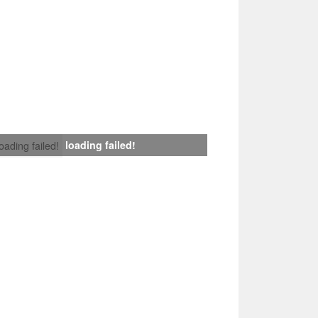
loading failed!
loading failed!