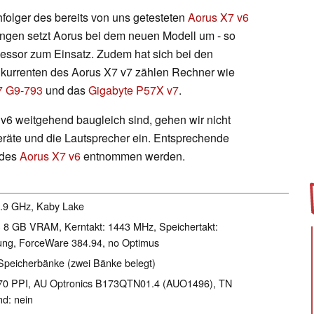
folger des bereits von uns getesteten
Aorus X7 v6
ungen setzt Aorus bei dem neuen Modell um - so
ssor zum Einsatz. Zudem hat sich bei den
nkurrenten des Aorus X7 v7 zählen Rechner wie
7 G9-793
und das
Gigabyte P57X v7
.
v6 weitgehend baugleich sind, gehen wir nicht
räte und die Lautsprecher ein. Entsprechende
 des
Aorus X7 v6
entnommen werden.
 3.9 GHz, Kaby Lake
 8 GB VRAM, Kerntakt: 1443 MHz, Speichertakt:
ng, ForceWare 384.94, no Optimus
Speicherbänke (zwei Bänke belegt)
l 170 PPI, AU Optronics B173QTN01.4 (AUO1496), TN
d: nein