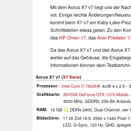
Mit dem Aorus X7 v7 liegt uns der Nach
vor. Einige leichte Änderungen/Neuer
kommt beim X7 v7 ein Kaby-Lake-Proze
Schnittstellen etwas getan. Zu den Ko
das
HP Omen 17
, das
Acer Predator 1
Da das Aorus X7 v7 und das Aorus X7 
weiter auf das Gehäuse, die Eingabege
Informationen können dem Testbericht
Aorus X7 v7 (
X7 Serie
)
Prozessor
Intel Core i7-7820HK
4c/8t 4 x 2.9 -
Grafikkarte
NVIDIA GeForce GTX 1070 Mobile
-
8000 MHz, GDDR5, 256-Bit-Anbindu
RAM
16 GB
, DDR4-2400, Dual-Channel, vier 
Bildschirm
17.30 Zoll 16:9, 2560 x 1440 Pixe
LED, G-Sync, 120 Hz, QHD, spiegeln