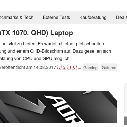
nchmarks & Tech
Externe Tests
Kaufberatung
Deal
GTX 1070, QHD) Laptop
at viel zu bieten: Es wartet mit einer pfeilschnellen
ung und einem QHD-Bildschirm auf. Dazu gesellen sich
rtaktung von CPU und GPU möglich.
Veröffentlicht am
14.08.2017
🇺🇸
🇭🇺
...
Gaming
Geforce