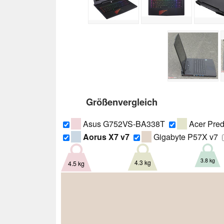
Größenvergleich
Asus G752VS-BA338T
Acer Pred
Aorus X7 v7
Gigabyte P57X v7
3.8 kg
4.3 kg
4.5 kg