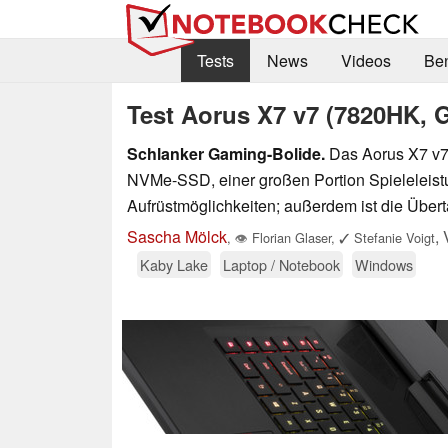
Tests
News
Videos
Be
Test Aorus X7 v7 (7820HK, 
Schlanker Gaming-Bolide.
Das Aorus X7 v7 h
NVMe-SSD, einer großen Portion Spieleleist
Aufrüstmöglichkeiten; außerdem ist die Übe
Sascha Mölck
,
,
👁
Florian Glaser
,
✓
Stefanie Voigt
Kaby Lake
Laptop / Notebook
Windows