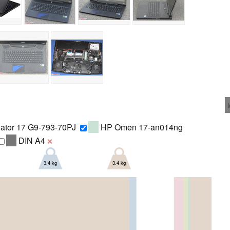
ator 17 G9-793-70PJ
HP Omen 17-an014ng
DIN A4
❌
3.4 kg
3.4 kg