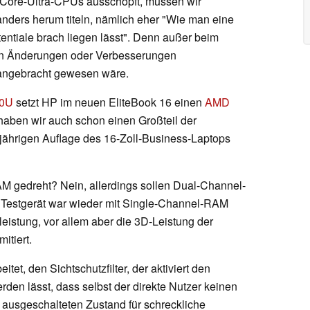
er Core-Ultra-CPUs ausschöpft, müssen wir
nders herum titeln, nämlich eher "Wie man eine
entiale brach liegen lässt". Denn außer beim
en Änderungen oder Verbesserungen
angebracht gewesen wäre.
50U
setzt HP im neuen EliteBook 16 einen
AMD
haben wir auch schon einen Großteil der
jährigen Auflage des 16-Zoll-Business-Laptops
 gedreht? Nein, allerdings sollen Dual-Channel-
r Testgerät war wieder mit Single-Channel-RAM
istung, vor allem aber die 3D-Leistung der
mitiert.
tet, den Sichtschutzfilter, der aktiviert den
rden lässt, dass selbst der direkte Nutzer keinen
 ausgeschalteten Zustand für schreckliche