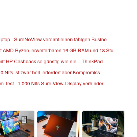
top - SureNoView verdirbt einen fähigen Busine...
it AMD Ryzen, erweiterbaren 16 GB RAM und 18 Stu...
mit HP Cashback so günstig wie nie – ThinkPad-...
Nits ist zwar hell, erfordert aber Kompromiss...
 Test - 1.000 Nits Sure-View-Display verhinder...