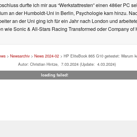
chluss durfte ich mir aus “Werkstattresten” einen 486er PC s
dium an der Humboldt-Uni in Berlin, Psychologie kam hinzu. Nac
beiter an der Uni ging ich für ein Jahr nach London und arbeite
n wie Sonic & All-Stars Racing Transformed oder Company of He
ews
>
Newsarchiv
>
News 2024-02
> HP EliteBook 865 G10 getestet: Warum ke
Autor: Christian Hintze, 7.03.2024 (Update: 4.03.2024)
loading failed!
um
|
Team
|
Datenschutz
|
Kontakt
|
Cookie Einstellungen
| 04.08
en Affiliate-Link kann Notebookcheck eine Vergütung erhalten. Vielen Dank für