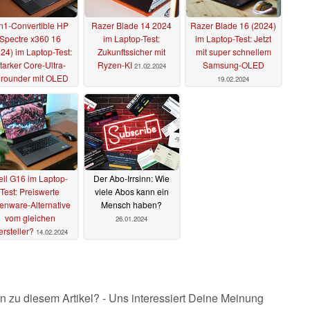
n1-Convertible HP
Razer Blade 14 2024
Razer Blade 16 (2024)
Spectre x360 16
im Laptop-Test:
im Laptop-Test: Jetzt
24) im Laptop-Test:
Zukunftssicher mit
mit super schnellem
tarker Core-Ultra-
Ryzen-KI
Samsung-OLED
21.02.2024
lrounder mit OLED
19.02.2024
26.02.2024
ll G16 im Laptop-
Der Abo-Irrsinn: Wie
Test: Preiswerte
viele Abos kann ein
ienware-Alternative
Mensch haben?
vom gleichen
26.01.2024
rsteller?
14.02.2024
n zu diesem Artikel? - Uns interessiert Deine Meinung