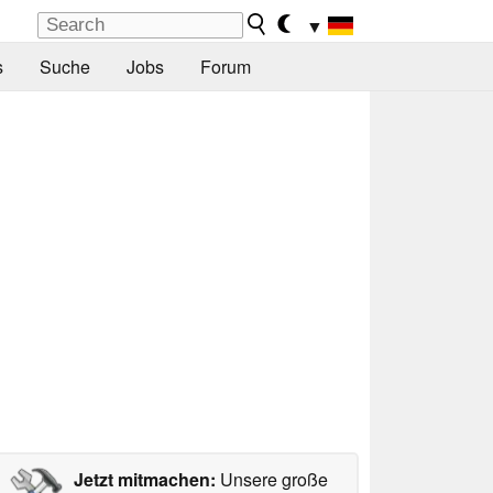
▼
s
Suche
Jobs
Forum
Jetzt mitmachen:
Unsere große