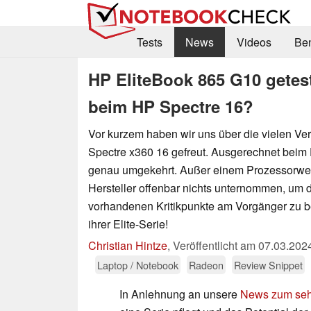
Tests
News
Videos
Be
HP EliteBook 865 G10 getes
beim HP Spectre 16?
Vor kurzem haben wir uns über die vielen V
Spectre x360 16 gefreut. Ausgerechnet beim
genau umgekehrt. Außer einem Prozessorwec
Hersteller offenbar nichts unternommen, um 
vorhandenen Kritikpunkte am Vorgänger zu b
ihrer Elite-Serie!
Christian Hintze
,
Veröffentlicht am
07.03.202
Laptop / Notebook
Radeon
Review Snippet
In Anlehnung an unsere
News zum seh