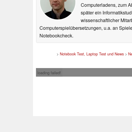
Computerladens, zum Abs
später ein Informatikstu
wissenschaftlicher Mitar
Computerspielübersetzungen, u.a. an Spiele
Notebookcheck.
>
Notebook Test, Laptop Test und News
>
N
loading failed!
Impress
* Beim Kauf über ein