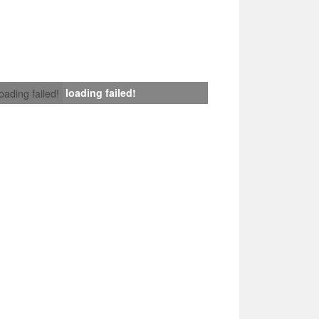
loading failed!
loading failed!