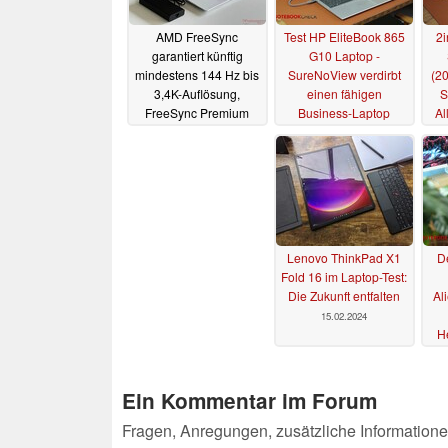
AMD FreeSync
Test HP EliteBook 865
2i
garantiert künftig
G10 Laptop -
mindestens 144 Hz bis
SureNoView verdirbt
(20
3,4K-Auflösung,
einen fähigen
S
FreeSync Premium
Business-Laptop
Al
verlangt 120 Hz bei 4K
04.03.2024
07.03.2024
Lenovo ThinkPad X1
De
Fold 16 im Laptop-Test:
Die Zukunft entfalten
Al
15.02.2024
He
Ein Kommentar im Forum
Fragen, Anregungen, zusätzliche Informatione