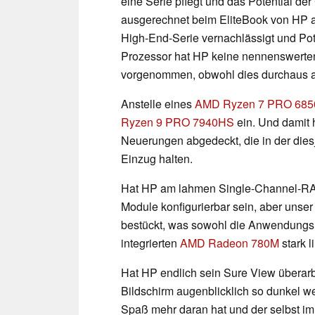
eine Serie pflegt und das Potential d
ausgerechnet beim EliteBook von HP a
High-End-Serie vernachlässigt und Pot
Prozessor hat HP keine nennenswert
vorgenommen, obwohl dies durchaus 
Anstelle eines
AMD Ryzen 7 PRO 68
Ryzen 9 PRO 7940HS
ein. Und damit 
Neuerungen abgedeckt, die in der dies
Einzug halten.
Hat HP am lahmen Single-Channel-RAM
Module konfigurierbar sein, aber unse
bestückt, was sowohl die Anwendungsle
integrierten
AMD Radeon 780M
stark li
Hat HP endlich sein Sure View überarbei
Bildschirm augenblicklich so dunkel we
Spaß mehr daran hat und der selbst im