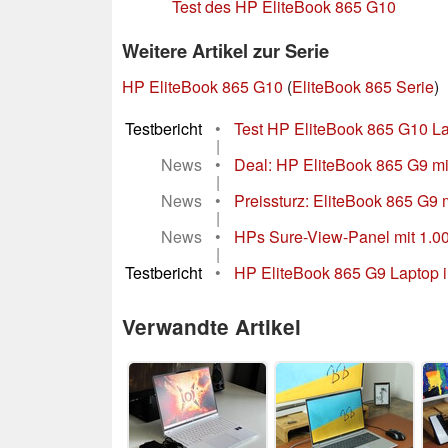
Test des HP EliteBook 865 G10
Weitere Artikel zur Serie
HP EliteBook 865 G10
(
EliteBook 865 Serie
)
Testbericht
•
Test HP EliteBook 865 G10 Lap
|
News
•
Deal: HP EliteBook 865 G9 m
|
News
•
Preissturz: EliteBook 865 G9 
|
News
•
HPs Sure-View-Panel mit 1.000 
|
Testbericht
•
HP EliteBook 865 G9 Laptop im
Verwandte Artikel