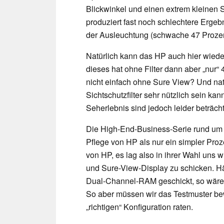
Blickwinkel und einen extrem kleinen S
produziert fast noch schlechtere Ergeb
der Ausleuchtung (schwache 47 Prozen
Natürlich kann das HP auch hier wieder
dieses hat ohne Filter dann aber „nur“
nicht einfach ohne Sure View? Und natü
Sichtschutzfilter sehr nützlich sein kan
Seherlebnis sind jedoch leider beträcht
Die High-End-Business-Serie rund um 
Pflege von HP als nur ein simpler Pro
von HP, es lag also in ihrer Wahl uns
und Sure-View-Display zu schicken. Hä
Dual-Channel-RAM geschickt, so wäre 
So aber müssen wir das Testmuster bew
„richtigen“ Konfiguration raten.