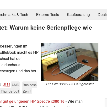
nchmarks & Tech
Externe Tests
Kaufberatung
Deal
tet: Warum keine Serienpflege wie
erbesserungen im
 EliteBook macht es HP
hsel hat der
die durchaus
eseitigen und das bei
HP EliteBook 865 G10 getestet
4
🇺🇸
AMD
Business
Thunderbolt
Zen 4
r gut gelungenen HP Spectre x360 16
- Wie man