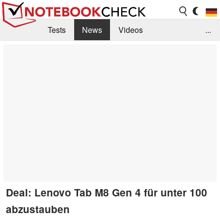
Tests
News
Videos
...
Benchmarks & Tech
Externe Tests
Kaufberatung
Deals
Suche
Jobs
Forum
Deal: Lenovo Tab M8 Gen 4 für unter 100
abzustauben