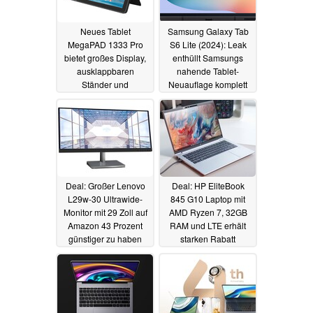
Neues Tablet
Samsung Galaxy Tab
MegaPAD 1333 Pro
S6 Lite (2024): Leak
bietet großes Display,
enthüllt Samsungs
ausklappbaren
nahende Tablet-
Ständer und
Neuauflage komplett
Wandmontage
08.03.2024
11.03.2024
Deal: Großer Lenovo
Deal: HP EliteBook
L29w-30 Ultrawide-
845 G10 Laptop mit
Monitor mit 29 Zoll auf
AMD Ryzen 7, 32GB
Amazon 43 Prozent
RAM und LTE erhält
günstiger zu haben
starken Rabatt
07.03.2024
07.03.2024