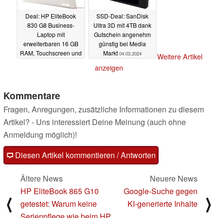
Deal: HP EliteBook
SSD-Deal: SanDisk
830 G8 Business-
Ultra 3D mit 4TB dank
Laptop mit
Gutschein angenehm
erweiterbaren 16 GB
günstig bei Media
RAM, Touchscreen und
Markt
04.03.2024
Weitere Artikel
optionalem 5G für 470
anzeigen
Euro refurbished
05.03.2024
Kommentare
Fragen, Anregungen, zusätzliche Informationen zu diesem
Artikel? - Uns interessiert Deine Meinung (auch ohne
Anmeldung möglich)!
Diesen Artikel kommentieren / Antworten
Ältere News
Neuere News
HP EliteBook 865 G10
Google-Suche gegen
⟨
⟩
getestet: Warum keine
KI-generierte Inhalte
Serienpflege wie beim HP