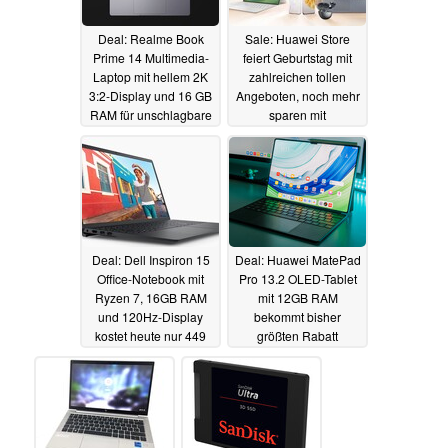
Deal: Realme Book
Sale: Huawei Store
Prime 14 Multimedia-
feiert Geburtstag mit
Laptop mit hellem 2K
zahlreichen tollen
3:2-Display und 16 GB
Angeboten, noch mehr
RAM für unschlagbare
sparen mit
397 Euro
Gutscheincodes (Ad)
06.03.2024
06.03.2024
Deal: Dell Inspiron 15
Deal: Huawei MatePad
Office-Notebook mit
Pro 13.2 OLED-Tablet
Ryzen 7, 16GB RAM
mit 12GB RAM
und 120Hz-Display
bekommt bisher
kostet heute nur 449
größten Rabatt
Euro
05.03.2024
05.03.2024