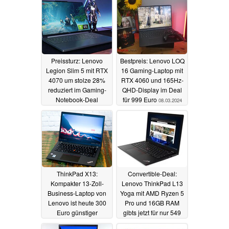
Preissturz: Lenovo
Bestpreis: Lenovo LOQ
Legion Slim 5 mit RTX
16 Gaming-Laptop mit
4070 um stolze 28%
RTX 4060 und 165Hz-
reduziert im Gaming-
QHD-Display im Deal
Notebook-Deal
für 999 Euro
08.03.2024
08.03.2024
ThinkPad X13:
Convertible-Deal:
Kompakter 13-Zoll-
Lenovo ThinkPad L13
Business-Laptop von
Yoga mit AMD Ryzen 5
Lenovo ist heute 300
Pro und 16GB RAM
Euro günstiger
gibts jetzt für nur 549
Euro
08.03.2024
07.03.2024