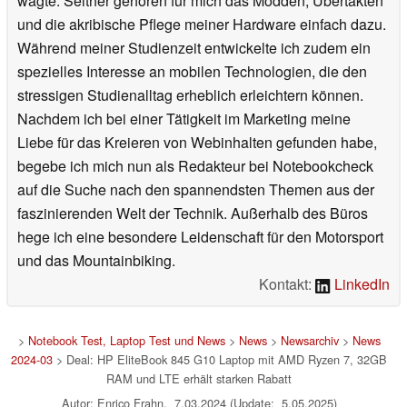
wagte. Seither gehören für mich das Modden, Übertakten
und die akribische Pflege meiner Hardware einfach dazu.
Während meiner Studienzeit entwickelte ich zudem ein
spezielles Interesse an mobilen Technologien, die den
stressigen Studienalltag erheblich erleichtern können.
Nachdem ich bei einer Tätigkeit im Marketing meine
Liebe für das Kreieren von Webinhalten gefunden habe,
begebe ich mich nun als Redakteur bei Notebookcheck
auf die Suche nach den spannendsten Themen aus der
faszinierenden Welt der Technik. Außerhalb des Büros
hege ich eine besondere Leidenschaft für den Motorsport
und das Mountainbiking.
Kontakt:
LinkedIn
>
Notebook Test, Laptop Test und News
>
News
>
Newsarchiv
>
News
2024-03
> Deal: HP EliteBook 845 G10 Laptop mit AMD Ryzen 7, 32GB
RAM und LTE erhält starken Rabatt
Autor: Enrico Frahn, 7.03.2024 (Update: 5.05.2025)