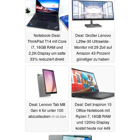
Notebook-Deal:
Deal: Großer Lenovo
ThinkPad T14 mit Core
L29w-30 Ultrawide-
i7, 16GB RAM und
Monitor mit 29 Zoll auf
2,2K-Display um satte
Amazon 43 Prozent
33% reduziert direkt
günstiger zu haben
bei Lenovo
07.03.2024
07.03.2024
Deal: Lenovo Tab M8
Deal: Dell Inspiron 15
Gen 4 für unter 100
Office-Notebook mit
abzustauben
Ryzen 7, 16GB RAM
07.03.2024
und 120Hz-Display
kostet heute nur 449
Euro
05.03.2024