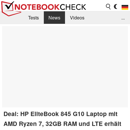
Tests
News
Videos
...
Benchmarks & Tech
Externe Tests
Kaufberatung
Deals
Suche
Jobs
Forum
Deal: HP EliteBook 845 G10 Laptop mit
AMD Ryzen 7, 32GB RAM und LTE erhält