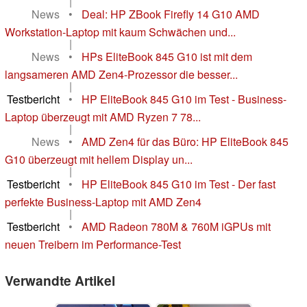
|
News
•
Deal: HP ZBook Firefly 14 G10 AMD
Workstation-Laptop mit kaum Schwächen und...
|
News
•
HPs EliteBook 845 G10 ist mit dem
langsameren AMD Zen4-Prozessor die besser...
|
Testbericht
•
HP EliteBook 845 G10 im Test - Business-
Laptop überzeugt mit AMD Ryzen 7 78...
|
News
•
AMD Zen4 für das Büro: HP EliteBook 845
G10 überzeugt mit hellem Display un...
|
Testbericht
•
HP EliteBook 845 G10 im Test - Der fast
perfekte Business-Laptop mit AMD Zen4
|
Testbericht
•
AMD Radeon 780M & 760M iGPUs mit
neuen Treibern im Performance-Test
Verwandte Artikel