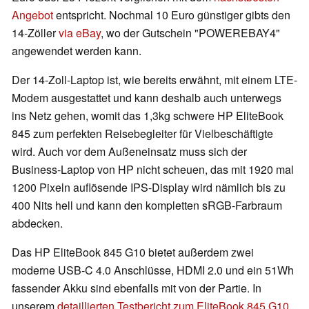
Angebot
entspricht. Nochmal 10 Euro günstiger gibts den
14-Zöller
via eBay
, wo der Gutschein "POWEREBAY4"
angewendet werden kann.
Der 14-Zoll-Laptop ist, wie bereits erwähnt, mit einem LTE-
Modem ausgestattet und kann deshalb auch unterwegs
ins Netz gehen, womit das 1,3kg schwere HP EliteBook
845 zum perfekten Reisebegleiter für Vielbeschäftigte
wird. Auch vor dem Außeneinsatz muss sich der
Business-Laptop von HP nicht scheuen, das mit 1920 mal
1200 Pixeln auflösende IPS-Display wird nämlich bis zu
400 Nits hell und kann den kompletten sRGB-Farbraum
abdecken.
Das HP EliteBook 845 G10 bietet außerdem zwei
moderne USB-C 4.0 Anschlüsse, HDMI 2.0 und ein 51Wh
fassender Akku sind ebenfalls mit von der Partie. In
unserem
detaillierten Testbericht zum EliteBook 845 G10