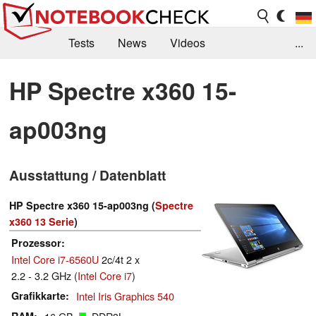
Tests
News
Videos
...
Benchmarks & Tech
Externe Tests
HP Spectre x360 15-
Kaufberatung
Deals
Suche
Jobs
ap003ng
Forum
Ausstattung / Datenblatt
HP Spectre x360 15-ap003ng (
Spectre
x360 13 Serie
)
Prozessor
Intel Core i7-6560U
2c/4t 2 x
2.2 - 3.2 GHz (
Intel Core i7
)
Grafikkarte
Intel Iris Graphics 540