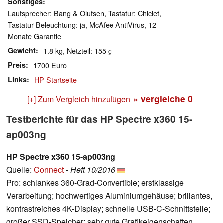
Sonstiges
Lautsprecher: Bang & Olufsen, Tastatur: Chiclet,
Tastatur-Beleuchtung: ja, McAfee AntiVirus, 12
Monate Garantie
Gewicht
1.8 kg, Netzteil: 155 g
Preis
1700 Euro
Links
HP Startseite
» vergleiche
0
[+] Zum Vergleich hinzufügen
Testberichte für das HP Spectre x360 15-
ap003ng
HP Spectre x360 15-ap003ng
Quelle:
Connect
-
Heft 10/2016
Pro: schlankes 360-Grad-Convertible; erstklassige
Verarbeitung; hochwertiges Aluminiumgehäuse; brillantes,
kontrastreiches 4K-Display; schnelle USB-C-Schnittstelle;
großer SSD-Speicher; sehr gute Grafikeigenschaften.