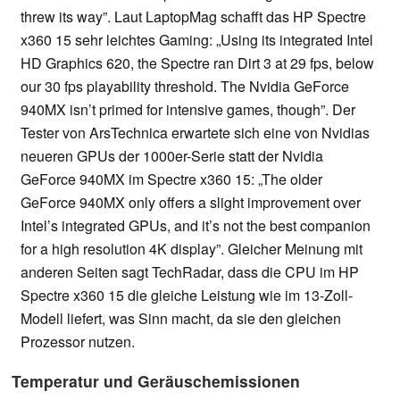
threw its way”. Laut LaptopMag schafft das HP Spectre
x360 15 sehr leichtes Gaming: „Using its integrated Intel
HD Graphics 620, the Spectre ran Dirt 3 at 29 fps, below
our 30 fps playability threshold. The Nvidia GeForce
940MX isn’t primed for intensive games, though”. Der
Tester von ArsTechnica erwartete sich eine von Nvidias
neueren GPUs der 1000er-Serie statt der Nvidia
GeForce 940MX im Spectre x360 15: „The older
GeForce 940MX only offers a slight improvement over
Intel’s integrated GPUs, and it’s not the best companion
for a high resolution 4K display”. Gleicher Meinung mit
anderen Seiten sagt TechRadar, dass die CPU im HP
Spectre x360 15 die gleiche Leistung wie im 13-Zoll-
Modell liefert, was Sinn macht, da sie den gleichen
Prozessor nutzen.
Temperatur und Geräuschemissionen