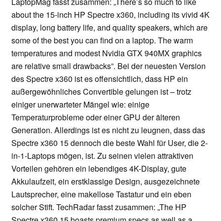
LaptopMag fasst zusammen: „There’s so much to like
about the 15-inch HP Spectre x360, including its vivid 4K
display, long battery life, and quality speakers, which are
some of the best you can find on a laptop. The warm
temperatures and modest Nvidia GTX 940MX graphics
are relative small drawbacks”. Bei der neuesten Version
des Spectre x360 ist es offensichtlich, dass HP ein
außergewöhnliches Convertible gelungen ist – trotz
einiger unerwarteter Mängel wie: einige
Temperaturprobleme oder einer GPU der älteren
Generation. Allerdings ist es nicht zu leugnen, dass das
Spectre x360 15 dennoch die beste Wahl für User, die 2-
in-1-Laptops mögen, ist. Zu seinen vielen attraktiven
Vorteilen gehören ein lebendiges 4K-Display, gute
Akkulaufzeit, ein erstklassige Design, ausgezeichnete
Lautsprecher, eine makellose Tastatur und ein eben
solcher Stift. TechRadar fasst zusammen: „The HP
Spectre x360 15 boasts premium specs as well as a