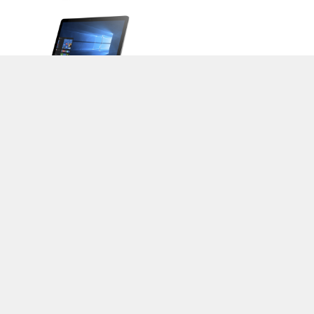
>
Notebook Test, Laptop Test und News
>
Externe Tests
>
HP
> HP
Spectre x360 15-ap003ng
Autor: Stefan Hinum, 2.10.2016 (Update: 2.10.2016)
loading failed!
loading failed!