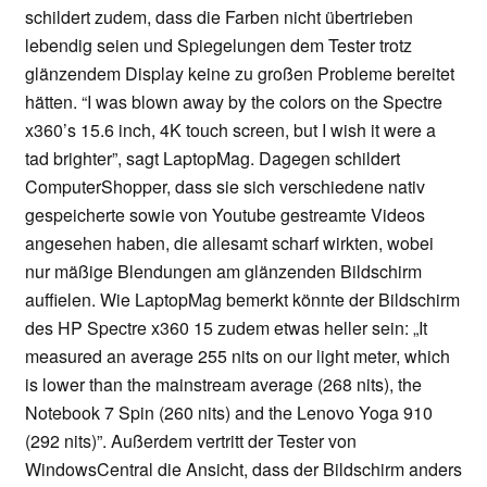
schildert zudem, dass die Farben nicht übertrieben
lebendig seien und Spiegelungen dem Tester trotz
glänzendem Display keine zu großen Probleme bereitet
hätten. “I was blown away by the colors on the Spectre
x360’s 15.6 inch, 4K touch screen, but I wish it were a
tad brighter”, sagt LaptopMag. Dagegen schildert
ComputerShopper, dass sie sich verschiedene nativ
gespeicherte sowie von Youtube gestreamte Videos
angesehen haben, die allesamt scharf wirkten, wobei
nur mäßige Blendungen am glänzenden Bildschirm
auffielen. Wie LaptopMag bemerkt könnte der Bildschirm
des HP Spectre x360 15 zudem etwas heller sein: „It
measured an average 255 nits on our light meter, which
is lower than the mainstream average (268 nits), the
Notebook 7 Spin (260 nits) and the Lenovo Yoga 910
(292 nits)”. Außerdem vertritt der Tester von
WindowsCentral die Ansicht, dass der Bildschirm anders