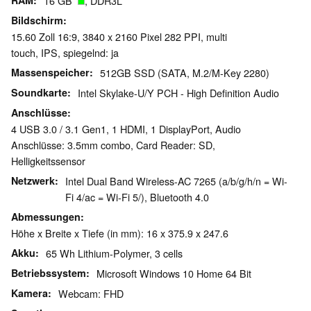
RAM
16 GB
, DDR3L
Bildschirm
15.60 Zoll 16:9, 3840 x 2160 Pixel 282 PPI, multi
touch, IPS, spiegelnd: ja
Massenspeicher
512GB SSD (SATA, M.2/​M-Key 2280)
Soundkarte
Intel Skylake-U/Y PCH - High Definition Audio
Anschlüsse
4 USB 3.0 / 3.1 Gen1, 1 HDMI, 1 DisplayPort, Audio
Anschlüsse: 3.5mm combo, Card Reader: SD,
Helligkeitssensor
Netzwerk
Intel Dual Band Wireless-AC 7265 (a/b/g/h/n = Wi-
Fi 4/ac = Wi-Fi 5/), Bluetooth 4.0
Abmessungen
Höhe x Breite x Tiefe (in mm): 16 x 375.9 x 247.6
Akku
65 Wh Lithium-Polymer, 3 cells
Betriebssystem
Microsoft Windows 10 Home 64 Bit
Kamera
Webcam: FHD