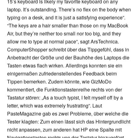
15’s keyboard is likely my favorite keyboard on any
laptop. It’s outstanding. There’s no flex on the body when
typing on a desk, and it is just a satisfying experience”.
“The keys are a hair smaller than those on my MacBook
Air, but they’re neither too small nor too big, and they
allow me to type at normal pace”, sagt ArsTechnica.
ComputerShopper schreibt über das Tippgefühl, dass in
Anbetracht der Größe und der Bauhöhe des Laptops die
Tasten etwas flach wirken. Allerdings konnten sie ein
einigermaßen zufriedenstellendes Feedback beim
Tippen bemerken. Zudem könnte, wie GizMoDo
kommentiert, die Funktionstastenreihe rechts von der
Tastatur stören: „As a touch typist, I felt myself off by a
letter, which was extremely frustrating”. Laut
PasteMagazine gab es zwei Probleme, über welche die
Tester klagten: Zum einen lässt sich das Hintergrundlicht
nicht anpassen, zum anderen hat HP eine Spalte mit
Navigationstasten rechts von der Tastatur hinzugefügt.