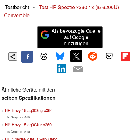
|
Testbericht
•
Test HP Spectre x360 13 (i5-6200U)
Convertible
Als bevorzugte Quelle
auf Google
hinzufügen
Ähnliche Geräte mit den
selben Spezifikationen
HP Envy 15-aq003ng x360
Iris Graphics 540
HP Envy 15-aq004ur x360
Iris Graphics 540
HP Spectre x360 15-ap006ng