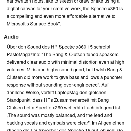
handwritten notes, like to sketch or draw or like using a
digital canvas for your creative work, the Spectre x360 is
a compelling and even more affordable alternative to
Microsoft’s Surface Book”.
Audio
Über den Sound des HP Spectre x360 15 schreibt
PasteMagazine: “The Bang & Olufsen-tuned speakers
delivered clear audio with minimal distortion even at high
volumes. Mids and highs sound good, but I wish Bang &
Olufsen did more work to give bass and lows a punchier
response without sounding over-engineered”. Auf
ähnliche Weise, vertritt LaptopMag den gleichen
Standpunkt, dass HPs Zusammenarbeit mit Bang
Olufsen beim Spectre x360 weiterhin fruchtbringend ist:
„The sound was mostly balanced, and the lead and
backing vocals and cymbals were clear”. Im Allgemeinen
klingen die Lautsprecher des Spectre 15 gut, obwohl sie