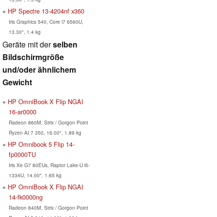
HP Spectre 13-4204nf x360
Iris Graphics 540, Core i7 6560U,
13.30", 1.4 kg
Geräte mit der
selben
Bildschirmgröße
und/oder ähnlichem
Gewicht
HP OmniBook X Flip NGAI
16-ar0000
Radeon 860M, Strix / Gorgon Point
Ryzen AI 7 350, 16.00", 1.89 kg
HP Omnibook 5 Flip 14-
fp0000TU
Iris Xe G7 80EUs, Raptor Lake-U i5-
1334U, 14.00", 1.65 kg
HP OmniBook X Flip NGAI
14-fk0000ng
Radeon 840M, Strix / Gorgon Point