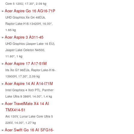
Core 5 120U, 17.30", 2.09 kg
Acer Aspire Go 16 AG16-71P
UHD Graphics Xe G4 48EUs,
Raptor Lake-H i5-13420H, 16.00",
1.65 kg
Acer Aspire 3 A311-45
UHD Graphics (Jasper Lake 16 EU),
Jasper Lake Celeron N4500,
11.60", 1 kg
Acer Aspire 17 A17-51M
Iris Xe G7 96EUs, Raptor Lake-H i9-
13900H, 17.30", 2.09 kg
Acer Aspire 14 AI A14-I71M
Intel Graphics 4 Xe3 PTL, Panther
Lake Ultra 9 386H, 14.00", 1.4 kg
Acer TravelMate X4 14 AI
TMX414-51
Arc 130V, Lunar Lake Core Ultra 5
226V, 14.00", 1.27 kg
Acer Swift Go 16 AI SFG16-