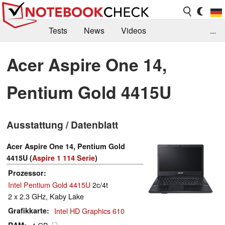
Tests
News
Videos
...
Benchmarks & Tech
Externe Tests
Acer Aspire One 14,
Kaufberatung
Deals
Suche
Jobs
Pentium Gold 4415U
Forum
Ausstattung / Datenblatt
Acer Aspire One 14, Pentium Gold
4415U (
Aspire 1 114 Serie
)
Prozessor
Intel Pentium Gold 4415U
2c/4t
2 x 2.3 GHz, Kaby Lake
Grafikkarte
Intel HD Graphics 610