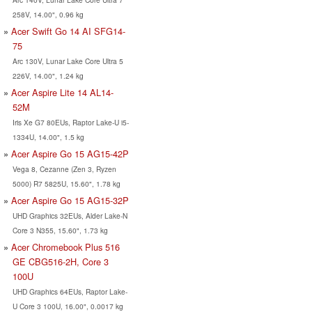
258V, 14.00", 0.96 kg
Acer Swift Go 14 AI SFG14-
75
Arc 130V, Lunar Lake Core Ultra 5
226V, 14.00", 1.24 kg
Acer Aspire Lite 14 AL14-
52M
Iris Xe G7 80EUs, Raptor Lake-U i5-
1334U, 14.00", 1.5 kg
Acer Aspire Go 15 AG15-42P
Vega 8, Cezanne (Zen 3, Ryzen
5000) R7 5825U, 15.60", 1.78 kg
Acer Aspire Go 15 AG15-32P
UHD Graphics 32EUs, Alder Lake-N
Core 3 N355, 15.60", 1.73 kg
Acer Chromebook Plus 516
GE CBG516-2H, Core 3
100U
UHD Graphics 64EUs, Raptor Lake-
U Core 3 100U, 16.00", 0.0017 kg