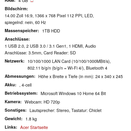
RAM
4 GB
Bildschirm
14.00 Zoll 16:9, 1366 x 768 Pixel 112 PPI, LED,
spiegelnd: nein, 60 Hz
Massenspeicher
1TB HDD
Anschlüsse
1 USB 2.0, 2 USB 3.0 / 3.1 Gen1, 1 HDMI, Audio
Anschlüsse: 3.5mm, Card Reader: SD
Netzwerk
10/100/1000 LAN Card (10/100/1000MBit/s),
802.11 b/g/n (b/g/n = Wi-Fi 4/), Bluetooth 4
Abmessungen
Höhe x Breite x Tiefe (in mm): 24 x 340 x 245
Akku
, 4-cell
Betriebssystem
Microsoft Windows 10 Home 64 Bit
Kamera
Webcam: HD 720p
Sonstiges
Lautsprecher: Stereo, Tastatur: Chiclet
Gewicht
1.8 kg
Links
Acer Startseite