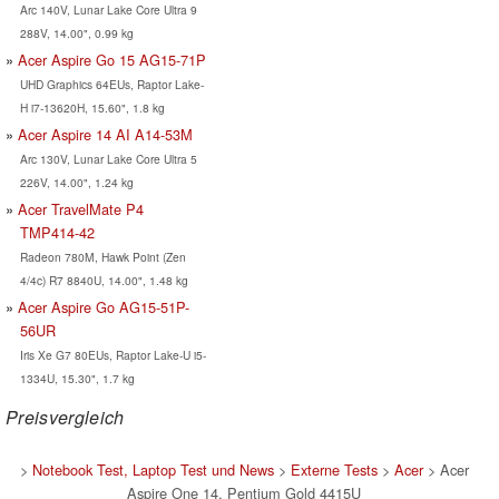
Arc 140V, Lunar Lake Core Ultra 9
288V, 14.00", 0.99 kg
Acer Aspire Go 15 AG15-71P
UHD Graphics 64EUs, Raptor Lake-
H i7-13620H, 15.60", 1.8 kg
Acer Aspire 14 AI A14-53M
Arc 130V, Lunar Lake Core Ultra 5
226V, 14.00", 1.24 kg
Acer TravelMate P4
TMP414-42
Radeon 780M, Hawk Point (Zen
4/4c) R7 8840U, 14.00", 1.48 kg
Acer Aspire Go AG15-51P-
56UR
Iris Xe G7 80EUs, Raptor Lake-U i5-
1334U, 15.30", 1.7 kg
Preisvergleich
>
Notebook Test, Laptop Test und News
>
Externe Tests
>
Acer
> Acer
Aspire One 14, Pentium Gold 4415U