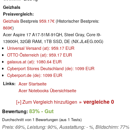
Geizhals
Preisvergleich
Geizhals
Bestpreis
959.17€
(Historischer Bestpreis:
869€
)
Acer Aspire 17 A17-51M-91QH, Steel Gray, Core i9-
13900H, 32GB RAM, 1TB SSD, DE (NX.JL4EG.00G)
Universal Versand (at): 959.17 EUR
OTTO Österreich (at): 959.17 EUR
galaxus.at (at): 1080.64 EUR
Cyberport Stores Deutschland (de): 1099 EUR
Cyberport.de (de): 1099 EUR
Links
Acer Startseite
Acer Notebooks Übersichtseite
» vergleiche
0
[+] Zum Vergleich hinzufügen
83%
- Gut
Bewertung:
Durchschnitt von
1
Bewertungen (aus
1
Tests)
Preis: 69%, Leistung: 90%, Ausstattung: - %, Bildschirm: 77%