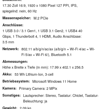
17.30 Zoll 16:9, 1920 x 1080 Pixel 127 PPI, IPS,
spiegelnd: nein, 60 Hz
Massenspeicher
M.2 PCIe
Anschlüsse
1 USB 3.0 / 3.1 Gen1, 1 USB 3.1 Gen2, 1 USB4 40
Gbps, 1 Thunderbolt 4, 1 HDMI, Audio Anschlüsse:
3.5 mm
Netzwerk
802.11 a/b/g/n/ac/ax (a/b/g/n = Wi-Fi 4/ac = Wi-
Fi 5/ax = Wi-Fi 6/), Bluetooth 5.1
Abmessungen
Höhe x Breite x Tiefe (in mm): 17.99 x 402.1 x 256.5
Akku
53 Wh Lithium-Ion, 3-cell
Betriebssystem
Microsoft Windows 11 Home
Kamera
Primary Camera: 2 MPix
Sonstiges
Lautsprecher: Stereo, Tastatur: Chiclet, Tastatur-
Beleuchtung: ja
Gewicht
2.09 kg