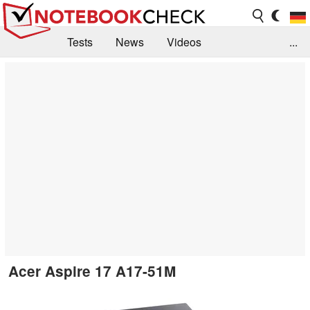
Tests
News
Videos
...
Benchmarks & Tech
Externe Tests
Kaufberatung
Deals
Suche
Jobs
Forum
Acer Aspire 17 A17-51M