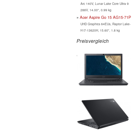
Arc 140V, Lunar Lake Core Ultra 9
288V, 14.00", 0.99 kg
Acer Aspire Go 15 AG15-71P
UHD Graphics 64EUs, Raptor Lake-
H i7-13620H, 15.60", 1.8 kg
Preisvergleich