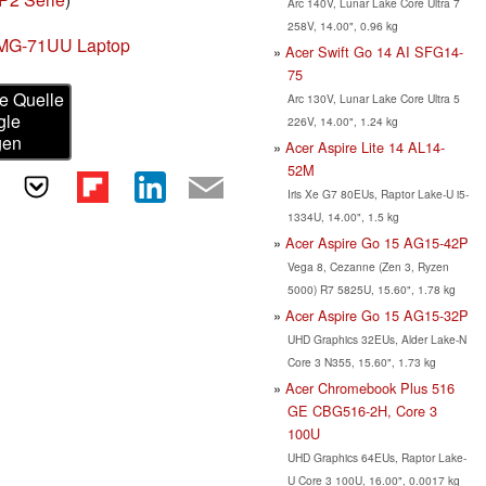
Arc 140V, Lunar Lake Core Ultra 7
258V, 14.00", 0.96 kg
-MG-71UU Laptop
Acer Swift Go 14 AI SFG14-
75
e Quelle
Arc 130V, Lunar Lake Core Ultra 5
gle
226V, 14.00", 1.24 kg
gen
Acer Aspire Lite 14 AL14-
52M
Iris Xe G7 80EUs, Raptor Lake-U i5-
1334U, 14.00", 1.5 kg
Acer Aspire Go 15 AG15-42P
Vega 8, Cezanne (Zen 3, Ryzen
5000) R7 5825U, 15.60", 1.78 kg
Acer Aspire Go 15 AG15-32P
UHD Graphics 32EUs, Alder Lake-N
Core 3 N355, 15.60", 1.73 kg
Acer Chromebook Plus 516
GE CBG516-2H, Core 3
100U
UHD Graphics 64EUs, Raptor Lake-
U Core 3 100U, 16.00", 0.0017 kg