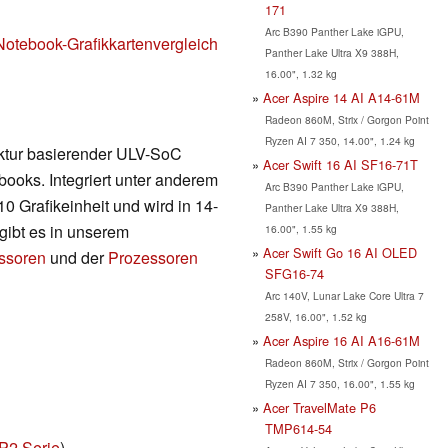
171
Arc B390 Panther Lake iGPU,
Notebook-Grafikkartenvergleich
Panther Lake Ultra X9 388H,
16.00", 1.32 kg
Acer Aspire 14 AI A14-61M
Radeon 860M, Strix / Gorgon Point
Ryzen AI 7 350, 14.00", 1.24 kg
ektur basierender ULV-SoC
Acer Swift 16 AI SF16-71T
ooks. Integriert unter anderem
Arc B390 Panther Lake iGPU,
 Grafikeinheit und wird in 14-
Panther Lake Ultra X9 388H,
 gibt es in unserem
16.00", 1.55 kg
Acer Swift Go 16 AI OLED
essoren
und der
Prozessoren
SFG16-74
Arc 140V, Lunar Lake Core Ultra 7
258V, 16.00", 1.52 kg
Acer Aspire 16 AI A16-61M
Radeon 860M, Strix / Gorgon Point
Ryzen AI 7 350, 16.00", 1.55 kg
Acer TravelMate P6
TMP614-54
P2 Serie
)