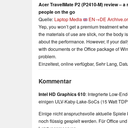
Acer TravelMate P2 (P2410-M) review – a r
people on the go
Quelle:
Laptop Media
EN→DE
Archive.o
Yep, you won’t get a premium treatment when 
the materials of use are slick, nor the body i
about the performance. However, if your dail
with documents or the Office package of Win
problem.
Einzeltest, online verfügbar, Sehr Lang, Da
Kommentar
Intel HD Graphics 610
: Integrierte Low-End
einigen ULV-Kaby-Lake-SoCs (15 Watt TDP) 
Einige nicht anspruchsvolle aktuelle Spiele
noch flüssig gespielt werden. Für Office un