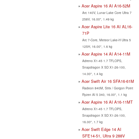
Acer Aspire 16 AI A16-52M
Arc 140V, Lunar Lake Core Ultra 7
258V, 16.00", 1.49 kg
Acer Aspire Lite 16 AI AL16-
71P
Arc 7-Core, Meteor Lake-H Ultra 5
125H, 16.00", 1.6 kg
Acer Aspire 14 AI A14-11M
Adreno X1-45 1.7 TFLOPS,
Snapdragon X SD X1-26-100,
14.00", 1.4 kg
Acer Swift Air 16 SFA16-61M
Radeon 840M, Strix / Gorgon Point
Ryzen AI 5 340, 16.00", 1.1 kg
Acer Aspire 16 AI A16-11MT
Adreno X1-45 1.7 TFLOPS,
Snapdragon X SD X1-26-100,
16.00", 1.7 kg
Acer Swift Edge 14 AI
SFE14-51, Ultra 9 288V