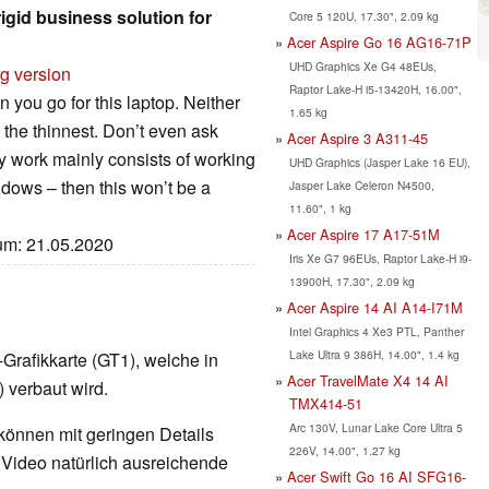
igid business solution for
Core 5 120U, 17.30", 2.09 kg
Acer Aspire Go 16 AG16-71P
UHD Graphics Xe G4 48EUs,
rg version
Raptor Lake-H i5-13420H, 16.00",
you go for this laptop. Neither
1.65 kg
s the thinnest. Don’t even ask
Acer Aspire 3 A311-45
y work mainly consists of working
UHD Graphics (Jasper Lake 16 EU),
dows – then this won’t be a
Jasper Lake Celeron N4500,
11.60", 1 kg
Acer Aspire 17 A17-51M
tum: 21.05.2020
Iris Xe G7 96EUs, Raptor Lake-H i9-
13900H, 17.30", 2.09 kg
Acer Aspire 14 AI A14-I71M
Intel Graphics 4 Xe3 PTL, Panther
Lake Ultra 9 386H, 14.00", 1.4 kg
-Grafikkarte (GT1), welche in
Acer TravelMate X4 14 AI
verbaut wird.
TMX414-51
Arc 130V, Lunar Lake Core Ultra 5
 können mit geringen Details
226V, 14.00", 1.27 kg
d Video natürlich ausreichende
Acer Swift Go 16 AI SFG16-