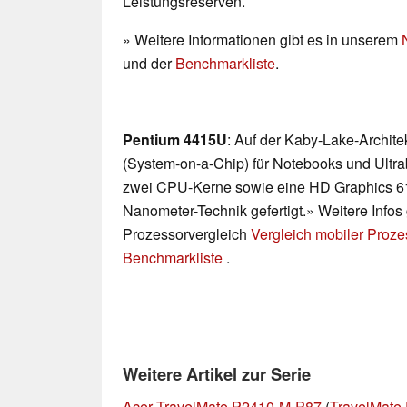
Leistungsreserven.
» Weitere Informationen gibt es in unserem
und der
Benchmarkliste
.
Pentium 4415U
: Auf der Kaby-Lake-Archit
(System-on-a-Chip) für Notebooks und Ultrab
zwei CPU-Kerne sowie eine HD Graphics 610
Nanometer-Technik gefertigt.» Weitere Infos
Prozessorvergleich
Vergleich mobiler Proz
Benchmarkliste
.
Weitere Artikel zur Serie
Acer TravelMate P2410-M-P87
(
TravelMate 