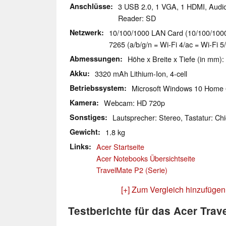
Anschlüsse
3 USB 2.0, 1 VGA, 1 HDMI, Audi
Reader: SD
Netzwerk
10/100/1000 LAN Card (10/100/1000M
7265 (a/b/g/n = Wi-Fi 4/ac = Wi-Fi 5
Abmessungen
Höhe x Breite x Tiefe (in mm):
Akku
3320 mAh Lithium-Ion, 4-cell
Betriebssystem
Microsoft Windows 10 Home 
Kamera
Webcam: HD 720p
Sonstiges
Lautsprecher: Stereo, Tastatur: Chi
Gewicht
1.8 kg
Links
Acer Startseite
Acer Notebooks Übersichtseite
TravelMate P2 (Serie)
[+] Zum Vergleich hinzufügen
Testberichte für das Acer Tra