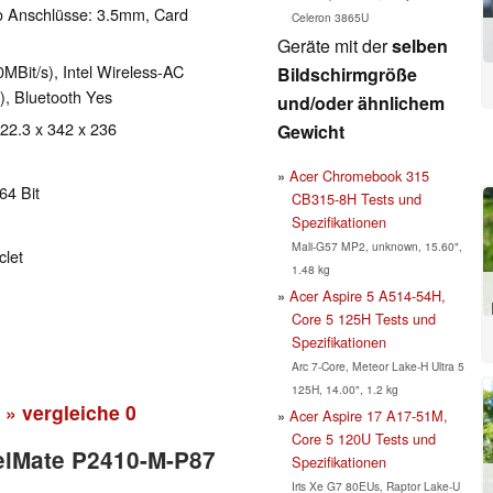
o Anschlüsse: 3.5mm, Card
Celeron 3865U
Geräte mit der
selben
Bit/s), Intel Wireless-AC
Bildschirmgröße
/), Bluetooth Yes
und/oder ähnlichem
 22.3 x 342 x 236
Gewicht
Acer Chromebook 315
64 Bit
CB315-8H Tests und
Spezifikationen
Mali-G57 MP2, unknown, 15.60",
clet
1.48 kg
Acer Aspire 5 A514-54H,
Core 5 125H Tests und
Spezifikationen
Arc 7-Core, Meteor Lake-H Ultra 5
125H, 14.00", 1.2 kg
» vergleiche
0
Acer Aspire 17 A17-51M,
Core 5 120U Tests und
velMate P2410-M-P87
Spezifikationen
Iris Xe G7 80EUs, Raptor Lake-U