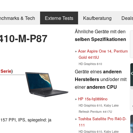
nchmarks & Tech
Externe Tests
Kaufberatung
Deal
Ähnliche Geräte mit den
2410-M-P87
selben Spezifikationen
Acer Aspire One 14, Pentium
Gold 4415U
HD Graphics 610
Geräte eines
anderen
 Serie
)
Herstellers
und/oder mit
einer
anderen CPU
HP 15s-fq0899no
HD Graphics 610, Kaby Lake
Refresh Pentium 4417U
Toshiba Satellite Pro R40-D-
 157 PPI, IPS, spiegelnd: ja
111
HD Graphics 610, Kaby Lake