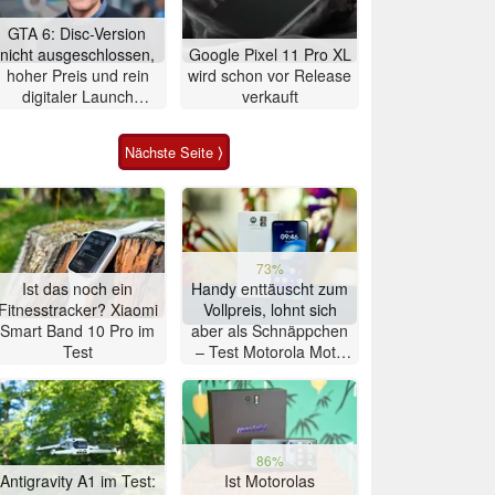
GTA 6: Disc-Version
nicht ausgeschlossen,
Google Pixel 11 Pro XL
hoher Preis und rein
wird schon vor Release
digitaler Launch
verkauft
werden gerechtfertigt
Nächste Seite ⟩
73%
Ist das noch ein
Handy enttäuscht zum
Fitnesstracker? Xiaomi
Vollpreis, lohnt sich
Smart Band 10 Pro im
aber als Schnäppchen
Test
– Test Motorola Moto
G47 Smartphone
86%
Antigravity A1 im Test:
Ist Motorolas