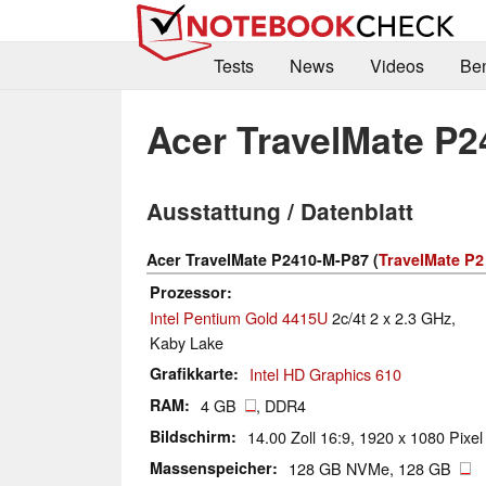
Tests
News
Videos
Be
Acer TravelMate P
Ausstattung / Datenblatt
Acer TravelMate P2410-M-P87 (
TravelMate P2
Prozessor
Intel Pentium Gold 4415U
2c/4t 2 x 2.3 GHz,
Kaby Lake
Grafikkarte
Intel HD Graphics 610
RAM
4 GB
, DDR4
Bildschirm
14.00 Zoll 16:9, 1920 x 1080 Pixel
Massenspeicher
128 GB NVMe, 128 GB