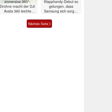
immersive 360°-
Klapphandy-Debut so
Drohne macht der DJI
gelungen, dass
Avata 360 leichte
Samsung sich sorgen
Konkurrenz
muss? – Razr Fold
Smartphone im Test
Nächste Seite ⟩