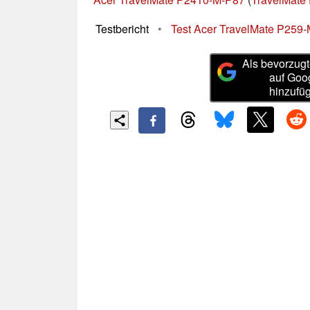
Testbericht
•
Test Acer TravelMate P259
Als bevorzugt
auf Goo
hinzufü