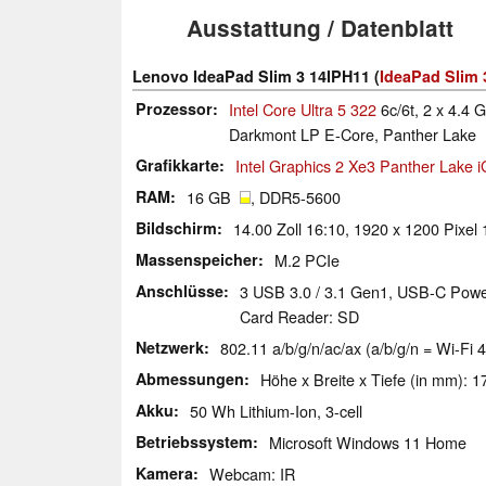
Ausstattung / Datenblatt
Lenovo IdeaPad Slim 3 14IPH11 (
IdeaPad Slim 
Prozessor
Intel Core Ultra 5 322
6c/6t, 2 x 4.4 
Darkmont LP E-Core, Panther Lake
Grafikkarte
Intel Graphics 2 Xe3 Panther Lake 
RAM
16 GB
, DDR5-5600
Bildschirm
14.00 Zoll 16:10, 1920 x 1200 Pixel 
Massenspeicher
M.2 PCIe
Anschlüsse
3 USB 3.0 / 3.1 Gen1, USB-C Power
Card Reader: SD
Netzwerk
802.11 a/b/g/n/ac/ax (a/b/g/n = Wi-Fi 4
Abmessungen
Höhe x Breite x Tiefe (in mm): 1
Akku
50 Wh Lithium-Ion, 3-cell
Betriebssystem
Microsoft Windows 11 Home
Kamera
Webcam: IR