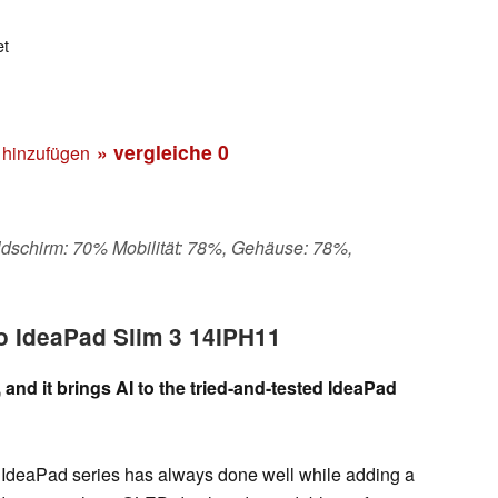
et
» vergleiche
0
 hinzufügen
Bildschirm: 70% Mobilität: 78%, Gehäuse: 78%,
o IdeaPad Slim 3 14IPH11
and it brings AI to the tried-and-tested IdeaPad
 IdeaPad series has always done well while adding a