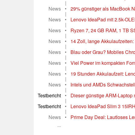
|
News
•
29% günstiger als MacBook Ne
|
News
•
Lenovo IdeaPad mit 2.5k-OLE
|
News
•
Ryzen 7, 24 GB RAM, 1 TB SS
|
News
•
14 Zoll, lange Akkulaufzeite
|
News
•
Blau oder Grau? Mobiles Ch
|
News
•
Viel Power im kompakten Forma
|
News
•
19 Stunden Akkulaufzeit: Len
|
News
•
Intels und AMDs Schwachstell
|
Testbericht
•
Dieser günstige ARM-Laptop 
|
Testbericht
•
Lenovo IdeaPad Slim 3 15IRH1
|
News
•
Prime Day Deal: Lautloses L
...