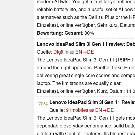
modern AI twist. You get a familiar yet refin
reliable battery life, and a useful set of AI-po
alternatives such as the Dell 16 Plus or the 
Einzeltest, online verfügbar, Sehr kurz, Datum
Bewertung:
Gesamt
: 80%
Lenovo IdeaPad Slim 3i Gen 11 review: Debu
Quelle:
Digit.in
EN→DE
The Lenovo IdeaPad Slim 3i Gen 11 (15IPH11)
around the right upgrades. Panther Lake-H debu
delivering great single-core scores and compet
laptop. The limitations are equally clear.
Einzeltest, online verfügbar, Kurz, Datum: 14
Lenovo IdeaPad Slim 3i Gen 11 Revie
78%
Quelle:
91mobiles
EN→DE
The Lenovo IdeaPad Slim 3i Gen 11 gets most of
dependable everyday performance, solid battery
platform with Copilot+ features. Its biggest draw