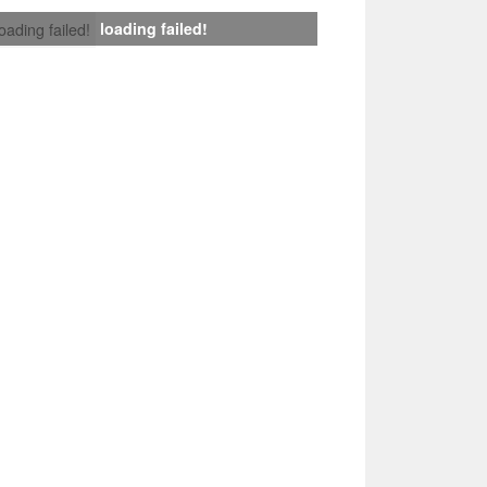
loading failed!
loading failed!