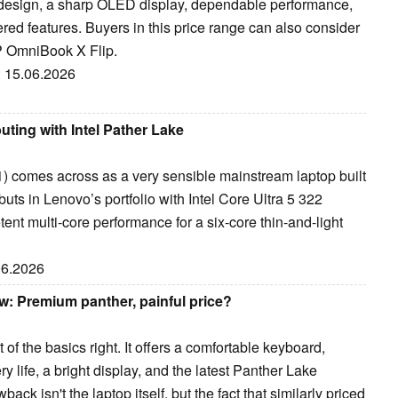
ed design, a sharp OLED display, dependable performance,
wered features. Buyers in this price range can also consider
HP OmniBook X Flip.
: 15.06.2026
ting with Intel Pather Lake
 comes across as a very sensible mainstream laptop built
ts in Lenovo’s portfolio with Intel Core Ultra 5 322
ent multi-core performance for a six-core thin-and-light
.06.2026
w: Premium panther, painful price?
 the basics right. It offers a comfortable keyboard,
 life, a bright display, and the latest Panther Lake
back isn't the laptop itself, but the fact that similarly priced