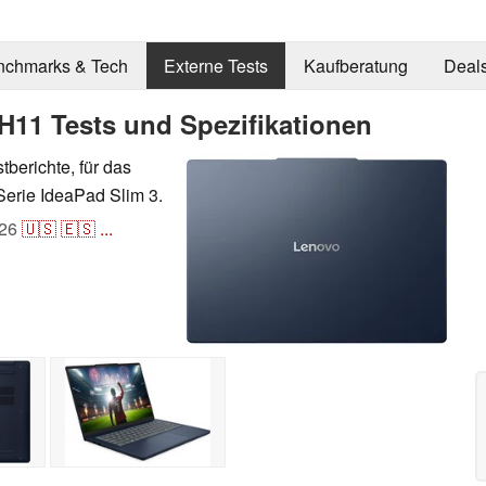
nchmarks & Tech
Externe Tests
Kaufberatung
Deal
H11 Tests und Spezifikationen
stberichte, für das
erie IdeaPad Slim 3.
26
🇺🇸
🇪🇸
...