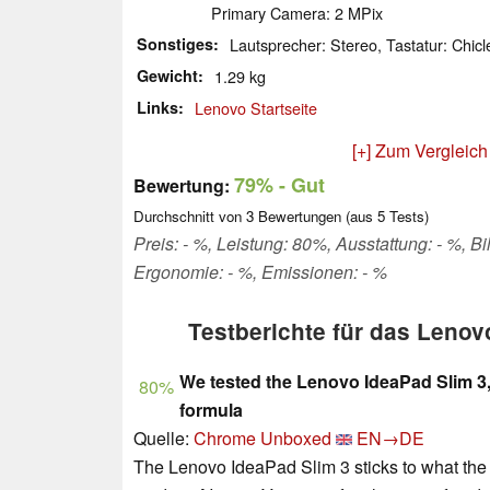
Primary Camera: 2 MPix
Sonstiges
Lautsprecher: Stereo, Tastatur: Chicl
Gewicht
1.29 kg
Links
Lenovo Startseite
[+] Zum Vergleich
79%
- Gut
Bewertung:
Durchschnitt von
3
Bewertungen (aus
5
Tests)
Preis: - %, Leistung: 80%, Ausstattung: - %, 
Ergonomie: - %, Emissionen: - %
Testberichte für das Lenov
We tested the Lenovo IdeaPad Slim 3, 
80%
formula
Quelle:
Chrome Unboxed
EN→DE
The Lenovo IdeaPad Slim 3 sticks to what the