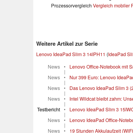
Prozessorvergleich
Vergleich mobiler
Weitere Artikel zur Serie
Lenovo IdeaPad Slim 3 14IPH11
(
IdeaPad Sli
News
•
Lenovo Office-Notebook mit S
|
News
•
Nur 399 Euro: Lenovo IdeaPad
|
News
•
Das Lenovo IdeaPad Slim 3 (20
|
News
•
Intel Wildcat bleibt zahm: Un
|
Testbericht
•
Lenovo IdeaPad Slim 3 15IWC11
|
News
•
Lenovo IdeaPad Office-Notebo
|
News
•
19 Stunden Akkulaufzeit (WiFi