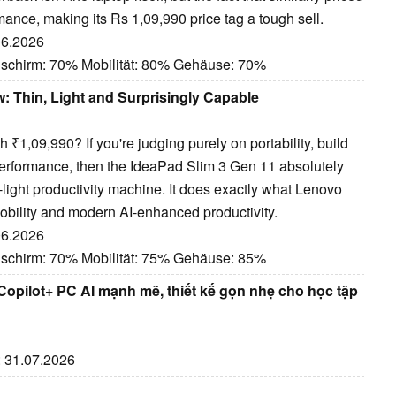
rmance, making its Rs 1,09,990 price tag a tough sell.
.06.2026
dschirm: 70% Mobilität: 80% Gehäuse: 70%
: Thin, Light and Surprisingly Capable
₹1,09,990? If you're judging purely on portability, build
y performance, then the IdeaPad Slim 3 Gen 11 absolutely
-light productivity machine. It does exactly what Lenovo
mobility and modern AI-enhanced productivity.
.06.2026
dschirm: 70% Mobilität: 75% Gehäuse: 85%
opilot+ PC AI mạnh mẽ, thiết kế gọn nhẹ cho học tập
: 31.07.2026