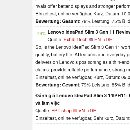
rivals offer better displays and stronger perfo
Einzeltest, online verfügbar, Kurz, Datum: 10
Bewertung:
Gesamt
: 78% Leistung: 75% Bil
Lenovo IdeaPad Slim 3 Gen 11 Review
79%
Quelle:
Exhibit.tech
EN→DE
So, is the Lenovo IdeaPad Slim 3 Gen 11 worth 
quality, battery life, AI features and everyda
delivers on Lenovo's positioning as a thin-and
claims: provide reliable performance, strong 
Einzeltest, online verfügbar, Kurz, Datum: 09
Bewertung:
Gesamt
: 79% Leistung: 85% Bil
Đánh giá Lenovo IdeaPad Slim 3 14IPH11: C
và làm việc
Quelle:
FPT shop
VN→DE
Einzeltest, online verfügbar, Sehr kurz, Datum