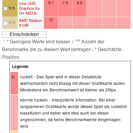
8.7
7.5
6.6
Intel UHD
515
Graphics Xe
G4 48EUs
12
AMD Radeon
676
*
610M
* Geringere Werte sind besser. /
Anzahl der
(-)
n123
Benchmarks die zu diesem Wert beitragen / * Geschätzte
Position
Legende
5
ruckelt - Das Spiel wird in dieser Detailstufe
wahrscheinlich nicht flüssig mit dieser Grafikkarte laufen.
Mindestens ein Benchmarkwert ist kleiner als 25fps
könnte ruckeln - Interpolierte Information. Bei einer
langsameren Grafikkarte wurde dieses Spiel als ruckelnd
klassifiziert und daher wird dies auch bei dieser
angenommen, da keine Benchmarkwerte eingetragen
sind.