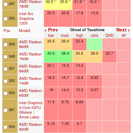
AMD Radeon
32.5
25.6
21.8
16.3
n7
n7
n7
n7
297
780M
22.5
20.8
17.8
13.6
Intel Arc
305
Graphics
130V
< Prev
Next >
Ghost of Tsushima
Pos
Modell
low
med.
high
ultra
QHD
4K
33.5
26.4
22.4
AMD Radeon
309
860M
43.6
38.4
30.5
28.5
22.7
AMD Radeon
348
760M
20.1
15.9
13.2
AMD Radeon
351
840M
18.5
15.7
12.9
9.53
AMD Radeon
353
740M
18
14.4
12.3
9.27
AMD Radeon
354
660M
11.5
9.75
8.89
Intel Graphics
4-Core iGPU
387
(Meteor /
Arrow Lake)
9.15
7.35
6.7
AMD Radeon
504
820M