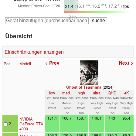
∼18%
21.4
(16.1
, 16.2
, 17.2
)
fps
Medion Erazer Scout E20
min
P0.1
P1
∼21%
Übersicht
Einschränkungen anzeigen
< Prev
Next >
Pos
Modell
(2024)
Ghost of Tsushima
low
med.
high
ultra
QHD
4K
1920x1080
1920x1080
1920x1080
1920x1080
2560x1440
3840x2160
Low
Medium
High
Very High
Very High
Very High
Preset
Preset
Preset
Preset
Preset
Preset
TAA
TAA
TAA
TAA
TAA
181.1
166.7
158.7
146.1
143
95.4
NVIDIA
2
GeForce RTX
4090
196.3
179.9
168.8
156.9
139.2
85.3