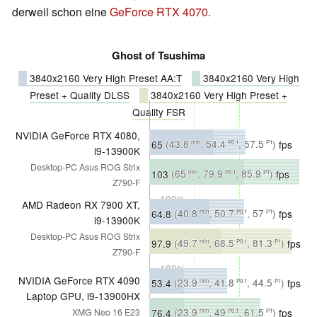
derweil schon eine
GeForce RTX 4070
.
Ghost of Tsushima
3840x2160 Very High Preset AA:T
3840x2160 Very High
Preset + Quality DLSS
3840x2160 Very High Preset +
Quality FSR
NVIDIA GeForce RTX 4080,
65
(43.8
, 54.4
, 57.5
)
fps
min
P0.1
P1
i9-13900K
Desktop-PC Asus ROG Strix
∼100%
103
(65
, 79.9
, 85.9
)
fps
min
P0.1
P1
Z790-F
∼100%
AMD Radeon RX 7900 XT,
64.8
(40.8
, 50.7
, 57
)
fps
min
P0.1
P1
i9-13900K
Desktop-PC Asus ROG Strix
∼100%
97.9
(49.7
, 68.5
, 81.3
)
fps
min
P0.1
P1
Z790-F
∼100%
NVIDIA GeForce RTX 4090
53.4
(23.9
, 41.8
, 44.5
)
fps
min
P0.1
P1
Laptop GPU, i9-13900HX
∼82%
76.4
(23.9
, 49
, 61.5
)
fps
XMG Neo 16 E23
min
P0.1
P1