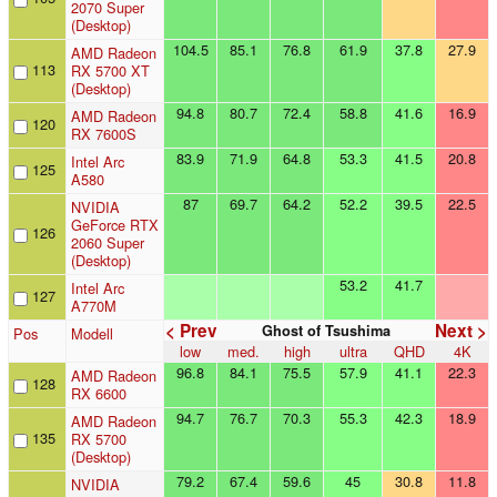
2070 Super
(Desktop)
104.5
85.1
76.8
61.9
37.8
27.9
AMD Radeon
113
RX 5700 XT
(Desktop)
94.8
80.7
72.4
58.8
41.6
16.9
AMD Radeon
120
RX 7600S
83.9
71.9
64.8
53.3
41.5
20.8
Intel Arc
125
A580
87
69.7
64.2
52.2
39.5
22.5
NVIDIA
GeForce RTX
126
2060 Super
(Desktop)
53.2
41.7
Intel Arc
127
A770M
< Prev
Next >
Ghost of Tsushima
Pos
Modell
low
med.
high
ultra
QHD
4K
96.8
84.1
75.5
57.9
41.1
22.3
AMD Radeon
128
RX 6600
94.7
76.7
70.3
55.3
42.3
18.9
AMD Radeon
135
RX 5700
(Desktop)
79.2
67.4
59.6
45
30.8
11.8
NVIDIA