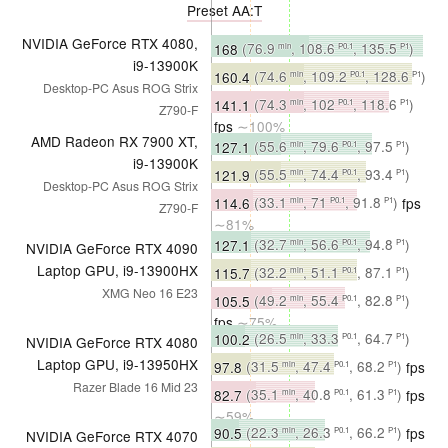
Preset AA:T
NVIDIA GeForce RTX 4080,
168
(76.9
, 108.6
, 135.5
)
min
P0.1
P1
i9-13900K
fps
∼100%
160.4
(74.6
, 109.2
, 128.6
)
min
P0.1
P1
Desktop-PC Asus ROG Strix
fps
∼100%
141.1
(74.3
, 102
, 118.6
)
min
P0.1
P1
Z790-F
fps
∼100%
AMD Radeon RX 7900 XT,
127.1
(55.6
, 79.6
, 97.5
)
min
P0.1
P1
i9-13900K
fps
∼76%
121.9
(55.5
, 74.4
, 93.4
)
min
P0.1
P1
Desktop-PC Asus ROG Strix
fps
∼76%
114.6
(33.1
, 71
, 91.8
)
fps
min
P0.1
P1
Z790-F
∼81%
127.1
(32.7
, 56.6
, 94.8
)
min
P0.1
P1
NVIDIA GeForce RTX 4090
fps
∼76%
Laptop GPU, i9-13900HX
115.7
(32.2
, 51.1
, 87.1
)
min
P0.1
P1
XMG Neo 16 E23
fps
∼72%
105.5
(49.2
, 55.4
, 82.8
)
min
P0.1
P1
fps
∼75%
100.2
(26.5
, 33.3
, 64.7
)
min
P0.1
P1
NVIDIA GeForce RTX 4080
fps
∼60%
Laptop GPU, i9-13950HX
97.8
(31.5
, 47.4
, 68.2
)
fps
min
P0.1
P1
Razer Blade 16 Mid 23
∼61%
82.7
(35.1
, 40.8
, 61.3
)
fps
min
P0.1
P1
∼59%
90.5
(22.3
, 26.3
, 66.2
)
fps
min
P0.1
P1
NVIDIA GeForce RTX 4070