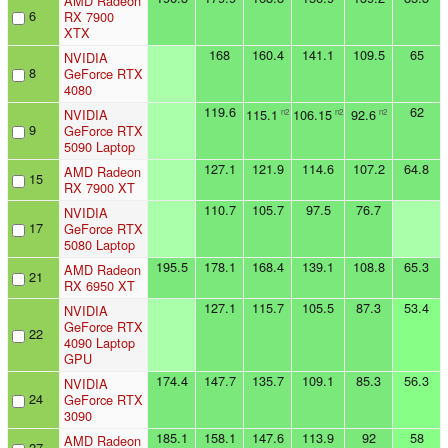
AMD Radeon
6
RX 7900
XTX
168
160.4
141.1
109.5
65
NVIDIA
8
GeForce RTX
4080
119.6
62
NVIDIA
115.1
106.15
92.6
n2
n2
n2
9
GeForce RTX
5090 Laptop
127.1
121.9
114.6
107.2
64.8
AMD Radeon
15
RX 7900 XT
110.7
105.7
97.5
76.7
NVIDIA
17
GeForce RTX
5080 Laptop
195.5
178.1
168.4
139.1
108.8
65.3
AMD Radeon
21
RX 6950 XT
127.1
115.7
105.5
87.3
53.4
NVIDIA
GeForce RTX
22
4090 Laptop
GPU
174.4
147.7
135.7
109.1
85.3
56.3
NVIDIA
24
GeForce RTX
3090
185.1
158.1
147.6
113.9
92
58
AMD Radeon
27