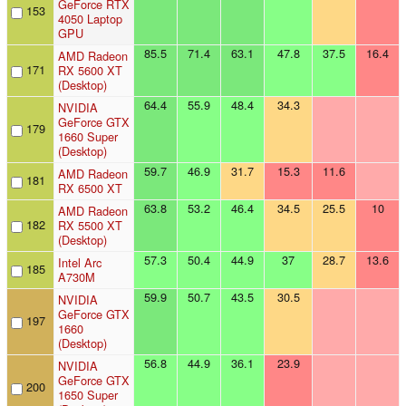
GeForce RTX
153
4050 Laptop
GPU
85.5
71.4
63.1
47.8
37.5
16.4
AMD Radeon
171
RX 5600 XT
(Desktop)
64.4
55.9
48.4
34.3
NVIDIA
GeForce GTX
179
1660 Super
(Desktop)
59.7
46.9
31.7
15.3
11.6
AMD Radeon
181
RX 6500 XT
63.8
53.2
46.4
34.5
25.5
10
AMD Radeon
182
RX 5500 XT
(Desktop)
57.3
50.4
44.9
37
28.7
13.6
Intel Arc
185
A730M
59.9
50.7
43.5
30.5
NVIDIA
GeForce GTX
197
1660
(Desktop)
56.8
44.9
36.1
23.9
NVIDIA
GeForce GTX
200
1650 Super