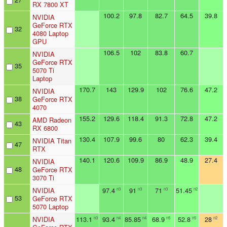
RX 7800 XT
100.2
97.8
82.7
64.5
39.8
NVIDIA
GeForce RTX
32
4080 Laptop
GPU
106.5
102
83.8
60.7
NVIDIA
GeForce RTX
35
5070 Ti
Laptop
170.7
143
129.9
102
76.6
47.2
NVIDIA
38
GeForce RTX
4070
155.2
129.6
118.4
91.3
72.8
47.2
AMD Radeon
43
RX 6800
130.4
107.9
99.6
80
62.3
39.4
NVIDIA Titan
47
RTX
140.1
120.6
109.9
86.9
48.9
27.4
NVIDIA
48
GeForce RTX
3070 Ti
NVIDIA
97.4
91
71
51.45
n3
n3
n3
n2
53
GeForce RTX
5070 Laptop
NVIDIA
113.1
93.4
85.85
68.9
52.8
28
n3
n4
n4
n5
n5
n2