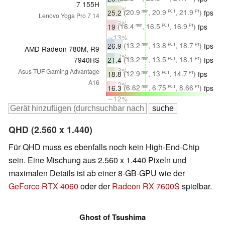
7 155H
∼17%
25.2
(20.9
, 20.9
, 21.9
)
fps
min
P0.1
P1
Lenovo Yoga Pro 7 14
∼16%
19
(16.4
, 16.5
, 16.9
)
fps
min
P0.1
P1
∼13%
26.9
(13.2
, 13.8
, 18.7
)
fps
min
P0.1
P1
AMD Radeon 780M, R9
∼28%
21.4
(13.2
, 13.5
, 18.1
)
fps
7940HS
min
P0.1
P1
∼13%
Asus TUF Gaming Advantage
18.8
(12.9
, 13
, 14.7
)
fps
min
P0.1
P1
A16
∼12%
16.3
(6.62
, 6.75
, 8.66
)
fps
min
P0.1
P1
∼12%
QHD (2.560 x 1.440)
Für QHD muss es ebenfalls noch kein High-End-Chip
sein. Eine Mischung aus 2.560 x 1.440 Pixeln und
maximalen Details ist ab einer 8-GB-GPU wie der
GeForce RTX 4060
oder der
Radeon RX 7600S
spielbar.
Ghost of Tsushima