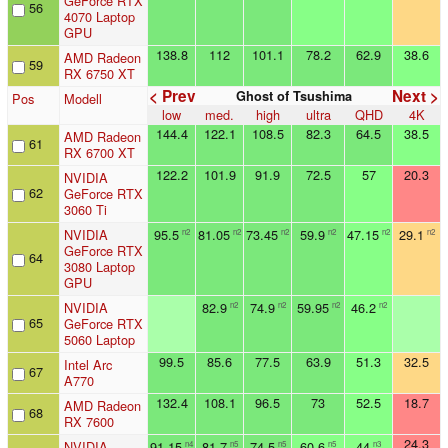
GeForce RTX
56
4070 Laptop
GPU
138.8
112
101.1
78.2
62.9
38.6
AMD Radeon
59
RX 6750 XT
< Prev
Next >
Ghost of Tsushima
Pos
Modell
low
med.
high
ultra
QHD
4K
144.4
122.1
108.5
82.3
64.5
38.5
AMD Radeon
61
RX 6700 XT
122.2
101.9
91.9
72.5
57
20.3
NVIDIA
62
GeForce RTX
3060 Ti
NVIDIA
95.5
81.05
73.45
59.9
47.15
29.1
n2
n2
n2
n2
n2
n2
GeForce RTX
64
3080 Laptop
GPU
NVIDIA
82.9
74.9
59.95
46.2
n2
n2
n2
n2
65
GeForce RTX
5060 Laptop
99.5
85.6
77.5
63.9
51.3
32.5
Intel Arc
67
A770
132.4
108.1
96.5
73
52.5
18.7
AMD Radeon
68
RX 7600
24.3
NVIDIA
91.15
81.7
74.5
60.6
44
n4
n5
n5
n5
n3