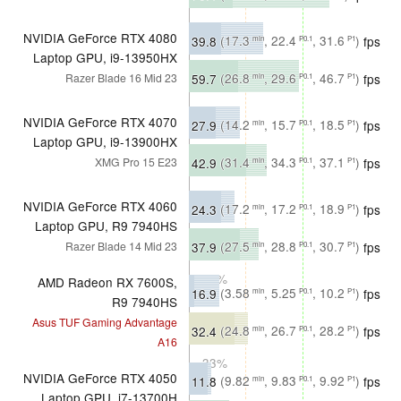
∼74%
NVIDIA GeForce RTX 4080
39.8
(17.3
, 22.4
, 31.6
)
fps
min
P0.1
P1
Laptop GPU, i9-13950HX
∼61%
59.7
(26.8
, 29.6
, 46.7
)
fps
Razer Blade 16 Mid 23
min
P0.1
P1
∼58%
NVIDIA GeForce RTX 4070
27.9
(14.2
, 15.7
, 18.5
)
fps
min
P0.1
P1
Laptop GPU, i9-13900HX
∼43%
42.9
(31.4
, 34.3
, 37.1
)
fps
XMG Pro 15 E23
min
P0.1
P1
∼42%
NVIDIA GeForce RTX 4060
24.3
(17.2
, 17.2
, 18.9
)
fps
min
P0.1
P1
Laptop GPU, R9 7940HS
∼37%
37.9
(27.5
, 28.8
, 30.7
)
fps
Razer Blade 14 Mid 23
min
P0.1
P1
∼37%
AMD Radeon RX 7600S,
16.9
(3.58
, 5.25
, 10.2
)
fps
min
P0.1
P1
R9 7940HS
Asus TUF Gaming Advantage
∼26%
32.4
(24.8
, 26.7
, 28.2
)
fps
min
P0.1
P1
A16
∼33%
NVIDIA GeForce RTX 4050
11.8
(9.82
, 9.83
, 9.92
)
fps
min
P0.1
P1
Laptop GPU, i7-13700H