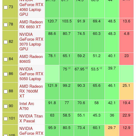
GeForce RTX
73
4060 Laptop
GPU
120.7
103.5
91.9
69.4
48.5
13.6
AMD Radeon
78
RX 6650 XT
88.6
80.7
74.5
60.3
48.3
4.8
NVIDIA
GeForce RTX
82
3070 Laptop
GPU
78.1
65.1
59.2
51.2
40.1
23
AMD Radeon
84
8060S
39.7
NVIDIA
75
67.95
53.5
n2
n2
n2
86
GeForce RTX
5050 Laptop
121.9
99.2
90.3
65.6
46.1
25.1
AMD Radeon
88
RX 7600M
XT
91.8
77
70.6
58
42.1
19.4
Intel Arc
90
A750
63
58.5
55.1
45.3
36
22.9
NVIDIA Titan
101
X Pascal
95.9
80.5
73.4
60.1
29.7
12.9
NVIDIA
GeForce RTX
105