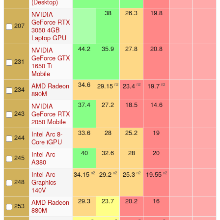
(Desktop)
38
26.3
19.8
NVIDIA
GeForce RTX
207
3050 4GB
Laptop GPU
44.2
35.9
27.8
20.8
NVIDIA
GeForce GTX
231
1650 Ti
Mobile
34.6
AMD Radeon
29.15
23.4
19.7
n2
n2
n2
234
890M
37.4
27.2
18.5
14.6
NVIDIA
243
GeForce RTX
2050 Mobile
33.6
28
25.2
19
Intel Arc 8-
244
Core iGPU
40
32.6
28
20
Intel Arc
245
A380
Intel Arc
34.15
29.2
25.3
19.55
n2
n2
n2
n2
248
Graphics
140V
29.3
23.7
20.2
16
AMD Radeon
253
880M