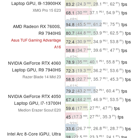
∼54%
Laptop GPU, i9-13900HX
83.2
(24.3
, 28.1
, 62
)
fps
min
P0.1
P1
XMG Pro 15 E23
∼52%
68.1
(30
, 37.1
, 54.9
)
fps
min
P0.1
P1
∼48%
94.8
(45.5
, 61.2
, 75
)
fps
min
P0.1
P1
AMD Radeon RX 7600S,
∼100%
80.7
(44.8
, 53.9
, 62.5
)
fps
R9 7940HS
min
P0.1
P1
∼48%
Asus TUF Gaming Advantage
72.4
(30.9
, 34.9
, 53.8
)
fps
min
P0.1
P1
A16
∼45%
58.8
(34.7
, 39.6
, 47
)
fps
min
P0.1
P1
∼42%
78.9
(35
, 40.1
, 55.8
)
fps
min
P0.1
P1
NVIDIA GeForce RTX 4060
∼47%
Laptop GPU, R9 7940HS
72.3
(19.3
, 36.2
, 53.6
)
fps
min
P0.1
P1
Razer Blade 14 Mid 23
∼45%
58.5
(22.7
, 35.7
, 45.3
)
fps
min
P0.1
P1
∼41%
79.2
(43.2
, 52
, 60.4
)
fps
min
P0.1
P1
NVIDIA GeForce RTX 4050
∼84%
67.4
(44.2
, 46.9
, 53.5
)
fps
min
P0.1
P1
Laptop GPU, i7-13700H
∼40%
59.6
(17
, 27
, 47
)
fps
min
P0.1
P1
Medion Erazer Scout E20
∼37%
45
(17.3
, 27
, 35.3
)
fps
min
P0.1
P1
∼32%
33.6
(26.7
, 26.8
, 28.7
)
fps
min
P0.1
P1
Intel Arc 8-Core iGPU, Ultra
∼35%
28
(22.5
, 23.3
, 24.1
)
fps
min
P0.1
P1