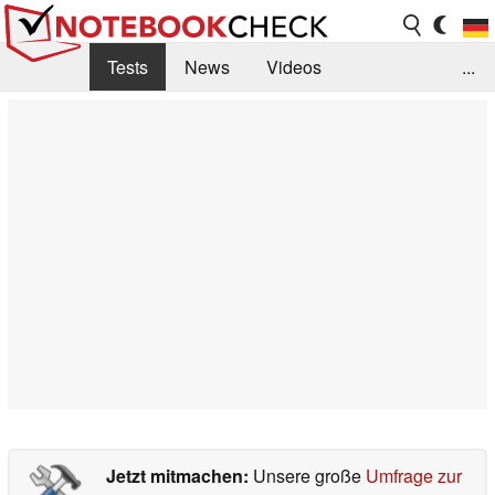
Tests
News
Videos
...
Benchmarks & Tech
Externe Tests
Kaufberatung
Deals
Suche
Jobs
Forum
Jetzt mitmachen:
Unsere große
Umfrage zur