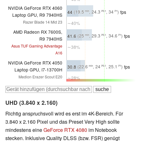
NVIDIA GeForce RTX 4060
44
(19.5
, 24.3
, 34
)
fps
min
P0.1
P1
Laptop GPU, R9 7940HS
Razer Blade 14 Mid 23
∼40%
AMD Radeon RX 7600S,
41.6
(25
, 29.3
, 34.6
)
fps
min
P0.1
P1
R9 7940HS
Asus TUF Gaming Advantage
∼38%
A16
NVIDIA GeForce RTX 4050
30.8
(22.6
, 24
, 25.1
)
fps
min
P0.1
P1
Laptop GPU, i7-13700H
Medion Erazer Scout E20
∼28%
UHD (3.840 x 2.160)
Richtig anspruchsvoll wird es erst im 4K-Bereich. Für
3.840 x 2.160 Pixel und das Preset Very High sollte
mindestens eine
GeForce RTX 4080
im Notebook
stecken. Inklusive Quality DLSS (bzw. FSR) genügt