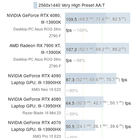
2560x1440 Very High Preset AA:T
NVIDIA GeForce RTX 4080,
109.5
(68.5
, 71.6
, 82.5
)
min
P0.1
P1
i9-13900K
Desktop-PC Asus ROG Strix
fps
∼100%
Z790-F
AMD Radeon RX 7900 XT,
107.2
(52.1
, 69.2
, 88.2
)
min
P0.1
P1
i9-13900K
Desktop-PC Asus ROG Strix
fps
∼98%
Z790-F
NVIDIA GeForce RTX 4090
87.3
(52
, 65.6
, 70.7
)
fps
min
P0.1
P1
Laptop GPU, i9-13900HX
XMG Neo 16 E23
∼80%
NVIDIA GeForce RTX 4080
64.5
(32.5
, 42.1
, 50.1
)
fps
min
P0.1
P1
Laptop GPU, i9-13950HX
Razer Blade 16 Mid 23
∼59%
NVIDIA GeForce RTX 4070
50.5
(24.1
, 26.1
, 39.6
)
fps
min
P0.1
P1
Laptop GPU, i9-13900HX
XMG Pro 15 E23
∼46%