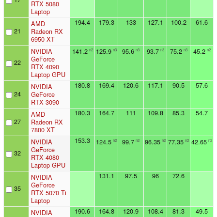
RTX 5080
Laptop
194.4
179.3
133
127.1
100.2
61.6
AMD
21
Radeon RX
6950 XT
NVIDIA
141.2
125.9
95.6
93.7
75.2
45.2
n2
n3
n3
n3
n3
n2
GeForce
22
RTX 4090
Laptop GPU
180.8
169.4
120.6
117.1
90.5
57.6
NVIDIA
24
GeForce
RTX 3090
180.3
164.7
111
109.8
85.3
54.7
AMD
27
Radeon RX
7800 XT
153.3
NVIDIA
124.5
99.7
96.35
77.35
42.65
n2
n2
n2
n2
n2
GeForce
32
RTX 4080
Laptop GPU
131.1
97.5
96
72.6
NVIDIA
GeForce
35
RTX 5070 Ti
Laptop
190.6
164.8
120.9
108.4
81.3
49.5
NVIDIA