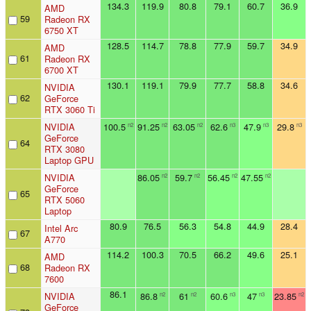
134.3
119.9
80.8
79.1
60.7
36.9
AMD
59
Radeon RX
6750 XT
128.5
114.7
78.8
77.9
59.7
34.9
AMD
61
Radeon RX
6700 XT
130.1
119.1
79.9
77.7
58.8
34.6
NVIDIA
62
GeForce
RTX 3060 Ti
NVIDIA
100.5
91.25
63.05
62.6
47.9
29.8
n2
n2
n2
n3
n3
n3
GeForce
64
RTX 3080
Laptop GPU
NVIDIA
86.05
59.7
56.45
47.55
n2
n2
n2
n2
GeForce
65
RTX 5060
Laptop
80.9
76.5
56.3
54.8
44.9
28.4
Intel Arc
67
A770
114.2
100.3
70.5
66.2
49.6
25.1
AMD
68
Radeon RX
7600
86.1
NVIDIA
86.8
61
60.6
47
23.85
n2
n2
n3
n3
n2
GeForce