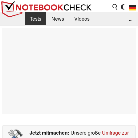
Tests
News
Videos
...
Benchmarks & Tech
Externe Tests
Kaufberatung
Deals
Suche
Jobs
Forum
Jetzt mitmachen:
Unsere große
Umfrage zur