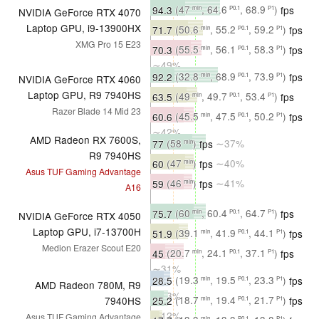
94.3
(47
, 64.6
, 68.9
)
fps
min
P0.1
P1
NVIDIA GeForce RTX 4070
∼46%
Laptop GPU, i9-13900HX
71.7
(50.6
, 55.2
, 59.2
)
fps
min
P0.1
P1
XMG Pro 15 E23
∼48%
70.3
(55.5
, 56.1
, 58.3
)
fps
min
P0.1
P1
∼49%
92.2
(32.8
, 68.9
, 73.9
)
fps
min
P0.1
P1
NVIDIA GeForce RTX 4060
∼45%
Laptop GPU, R9 7940HS
63.5
(49
, 49.7
, 53.4
)
fps
min
P0.1
P1
Razer Blade 14 Mid 23
∼43%
60.6
(45.5
, 47.5
, 50.2
)
fps
min
P0.1
P1
∼42%
AMD Radeon RX 7600S,
77
(58
)
fps
∼37%
min
R9 7940HS
60
(47
)
fps
∼40%
min
Asus TUF Gaming Advantage
59
(46
)
fps
∼41%
min
A16
75.7
(60
, 60.4
, 64.7
)
fps
min
P0.1
P1
NVIDIA GeForce RTX 4050
∼37%
Laptop GPU, i7-13700H
51.9
(39.1
, 41.9
, 44.1
)
fps
min
P0.1
P1
Medion Erazer Scout E20
∼35%
45
(20.7
, 24.1
, 37.1
)
fps
min
P0.1
P1
∼31%
28.5
(19.3
, 19.5
, 23.3
)
fps
min
P0.1
P1
AMD Radeon 780M, R9
∼93%
25.2
(18.7
, 19.4
, 21.7
)
fps
7940HS
min
P0.1
P1
∼12%
Asus TUF Gaming Advantage
min
P0.1
P1