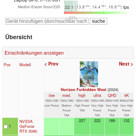
∼24%
22.1
(13.8
, 14.4
, 16.8
)
fps
Medion Erazer Scout E20
min
P0.1
P1
∼22%
Übersicht
Einschränkungen anzeigen
< Prev
Next >
Pos
Modell
(2024)
Horizon Forbidden West
low
med.
high
ultra
QHD
4K
1920x1080
1920x1080
1920x1080
1920x1080
2560x1440
3840x2160
Low Preset
Medium
High Preset
Very High
Very High
Very High
Preset
TAA
Preset
Preset
Preset
TAA
TAA
TAA
TAA
227
222
189
132
NVIDIA
1
GeForce
RTX 5090