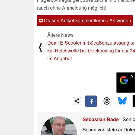
(auch ohne Anmeldung möglich)!
Diesen Artikel kommentieren / Antworten
Ältere News
Deal: E-Scooter mit Straßenzulassung u
⟨
km Reichweite bei Geekbuying für nur 3
im Angebot
Al
Sebastian Bade
- Senio
Schon von klein auf inte