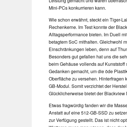
Leistung gemacht und waren überrasch
Mini-PCs konkurrieren kann.
Wie schon erwähnt, steckt ein Tiger-La
Rechenkerne. Im Test konnte der Bla
Alltagsperformance bieten. Im Duell m
betagtem SoC mithalten. Gleichwohl m
Einschränkungen leben, denn auf Thund
Besonders gut gefallen hat uns die seh
beim Gehäuse vollends auf Kunststoff s
Gedanken gemacht, um die öde Plasti
Oberfläche zu versehen. Hinterfragen
GB-Modul. Somit verzichtet der Herstel
Glücklicherweise bietet der Blackvie
Etwas fragwürdig fanden wir die Mass
Anstatt auf eine 512-GB-SSD zu setze
zur Verfügung gestellt. Das ist nicht 