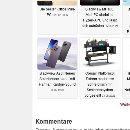
Die besten Office Mini-
Blackview MP100:
B
PCs
Mini-PC startet mit
29.07.2026
Ryzen-APU und lässt
sich aufrüsten
05.06.2024
K
Blackview A96: Neues
Corsair Platform:6:
i
Smartphone startet mit
Extrem modularer
M
Harman Kardon-Sound
Schreibtisch mit
Schienensystem
Net
12.09.2023
vorgestellt
23.08.2023
e
Weite
Kommentare
Fragen, Anregungen, zusätzliche Informatione