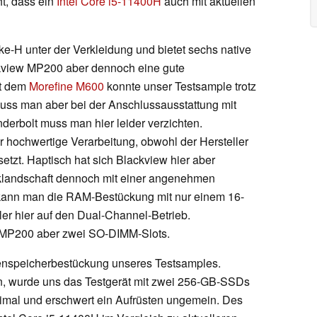
t, dass ein
Intel Core i5-11400H
auch mit aktuellen
ke-H unter der Verkleidung und bietet sechs native
ckview MP200 aber dennoch eine gute
it dem
Morefine M600
konnte unser Testsample trotz
uss man aber bei der Anschlussausstattung mit
erbolt muss man hier leider verzichten.
r hochwertige Verarbeitung, obwohl der Hersteller
etzt. Haptisch hat sich Blackview hier aber
klandschaft dennoch mit einer angenehmen
 kann man die RAM-Bestückung mit nur einem 16-
ler hier auf den Dual-Channel-Betrieb.
w MP200 aber zwei SO-DIMM-Slots.
enspeicherbestückung unseres Testsamples.
n, wurde uns das Testgerät mit zwei 256-GB-SSDs
optimal und erschwert ein Aufrüsten ungemein. Des