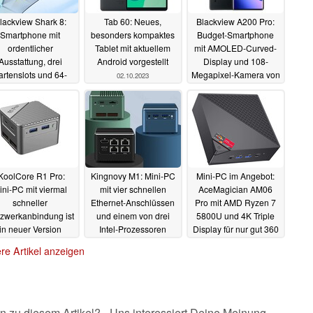
lackview Shark 8:
Tab 60: Neues,
Blackview A200 Pro:
Smartphone mit
besonders kompaktes
Budget-Smartphone
ordentlicher
Tablet mit aktuellem
mit AMOLED-Curved-
Ausstattung, drei
Android vorgestellt
Display und 108-
artenslots und 64-
Megapixel-Kamera von
02.10.2023
Megapixel-
Samsung ist erhältlich
Hauptkamera von
14.09.2023
Samsung
28.10.2023
KoolCore R1 Pro:
Kingnovy M1: Mini-PC
Mini-PC im Angebot:
ini-PC mit viermal
mit vier schnellen
AceMagician AM06
schneller
Ethernet-Anschlüssen
Pro mit AMD Ryzen 7
zwerkanbindung ist
und einem von drei
5800U und 4K Triple
in neuer Version
Intel-Prozessoren
Display für nur gut 360
rhältlich
Euro
18.08.2023
14.08.2023
13.08.2023
re Artikel anzeigen
n zu diesem Artikel? - Uns interessiert Deine Meinung