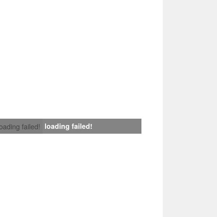
loading failed!
loading failed!