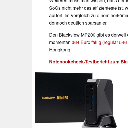
Weiteren muss man wissen, dass der In
SoCs nicht mehr das effizienteste ist,
äußert. Im Vergleich zu einem herköm
dennoch deutlich sparsamer.
Den Blackview MP200 gibt es derweil 
momentan
364 Euro fällig (regulär 546
Hongkong.
Notebookcheck-Testbericht zum Bl