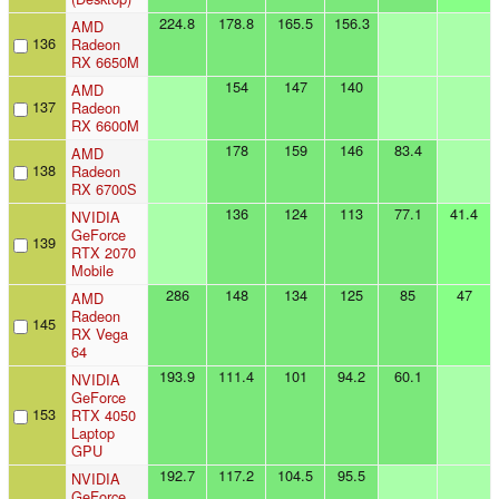
224.8
178.8
165.5
156.3
AMD
136
Radeon
RX 6650M
154
147
140
AMD
137
Radeon
RX 6600M
178
159
146
83.4
AMD
138
Radeon
RX 6700S
136
124
113
77.1
41.4
NVIDIA
GeForce
139
RTX 2070
Mobile
286
148
134
125
85
47
AMD
Radeon
145
RX Vega
64
193.9
111.4
101
94.2
60.1
NVIDIA
GeForce
153
RTX 4050
Laptop
GPU
192.7
117.2
104.5
95.5
NVIDIA
GeForce