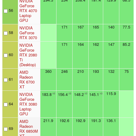
NVIDIA
GeForce
56
RTX 4070
Laptop
GPU
171
167
165
140
77.5
NVIDIA
58
GeForce
RTX 3070
171
164
162
147
85.2
NVIDIA
GeForce
60
RTX 2080
Ti
(Desktop)
360
246
210
193
132
75
AMD
Radeon
61
RX 6700
XT
115.9
NVIDIA
183.8
156.4
148.2
145.1
n3
n3
n3
n3
GeForce
64
RTX 3080
Laptop
GPU
211.9
192.6
192.9
191.3
136.1
AMD
Radeon
69
RX 6850M
XT