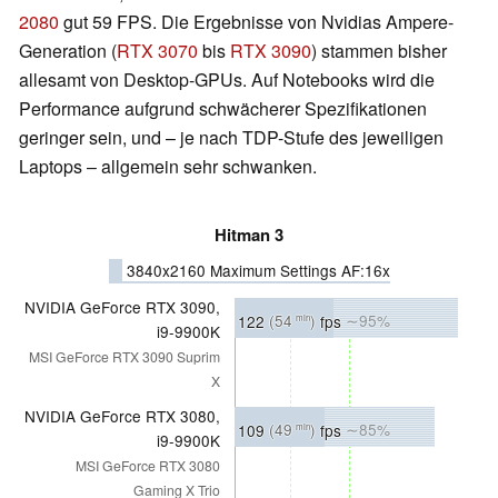
2080
gut 59 FPS. Die Ergebnisse von Nvidias Ampere-
Generation (
RTX 3070
bis
RTX 3090
) stammen bisher
allesamt von Desktop-GPUs. Auf Notebooks wird die
Performance aufgrund schwächerer Spezifikationen
geringer sein, und – je nach TDP-Stufe des jeweiligen
Laptops – allgemein sehr schwanken.
Hitman 3
3840x2160 Maximum Settings AF:16x
NVIDIA GeForce RTX 3090,
122
(54
)
fps
∼95%
min
i9-9900K
MSI GeForce RTX 3090 Suprim
X
NVIDIA GeForce RTX 3080,
109
(49
)
fps
∼85%
min
i9-9900K
MSI GeForce RTX 3080
Gaming X Trio