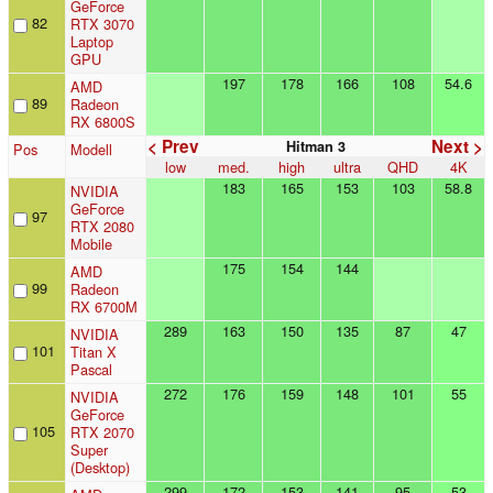
GeForce
82
RTX 3070
Laptop
GPU
197
178
166
108
54.6
AMD
89
Radeon
RX 6800S
< Prev
Next >
Hitman 3
Pos
Modell
low
med.
high
ultra
QHD
4K
183
165
153
103
58.8
NVIDIA
GeForce
97
RTX 2080
Mobile
175
154
144
AMD
99
Radeon
RX 6700M
289
163
150
135
87
47
NVIDIA
101
Titan X
Pascal
272
176
159
148
101
55
NVIDIA
GeForce
105
RTX 2070
Super
(Desktop)
299
172
153
141
95
53