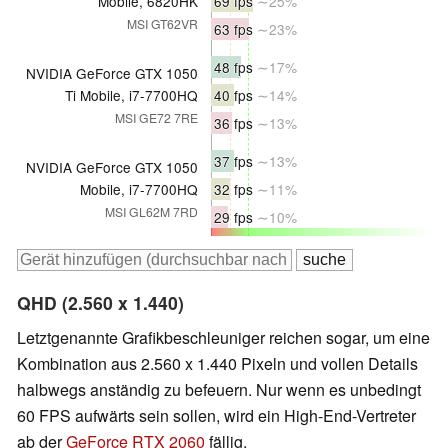
Mobile, 6820HK
69 fps
∼25%
MSI GT62VR
63 fps
∼23%
48 fps
∼17%
NVIDIA GeForce GTX 1050
Ti Mobile, i7-7700HQ
40 fps
∼14%
MSI GE72 7RE
36 fps
∼13%
37 fps
∼13%
NVIDIA GeForce GTX 1050
Mobile, i7-7700HQ
32 fps
∼11%
MSI GL62M 7RD
29 fps
∼10%
QHD (2.560 x 1.440)
Letztgenannte Grafikbeschleuniger reichen sogar, um eine
Kombination aus 2.560 x 1.440 Pixeln und vollen Details
halbwegs anständig zu befeuern. Nur wenn es unbedingt
60 FPS aufwärts sein sollen, wird ein High-End-Vertreter
ab der
GeForce RTX 2060
fällig.