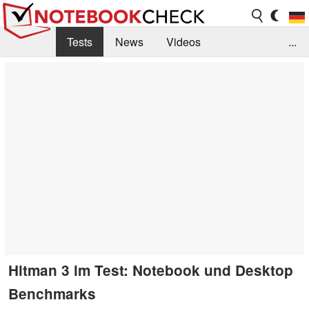
Tests
News
Videos
...
Benchmarks & Tech
Externe Tests
Kaufberatung
Deals
Suche
Jobs
Forum
Hitman 3 im Test: Notebook und Desktop
Benchmarks