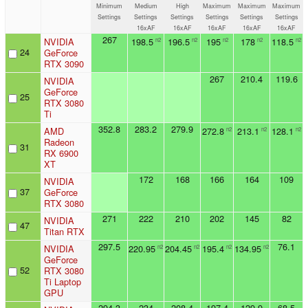
Minimum
Medium
High
Maximum
Maximum
Maximum
Settings
Settings
Settings
Settings
Settings
Settings
16xAF
16xAF
16xAF
16xAF
16xAF
267
NVIDIA
198.5
196.5
195
178
118.5
n2
n2
n2
n2
n2
24
GeForce
RTX 3090
267
210.4
119.6
NVIDIA
GeForce
25
RTX 3080
Ti
352.8
283.2
279.9
AMD
272.8
213.1
128.1
n2
n2
n2
Radeon
31
RX 6900
XT
172
168
166
164
109
NVIDIA
37
GeForce
RTX 3080
271
222
210
202
145
82
NVIDIA
47
Titan RTX
297.5
76.1
NVIDIA
220.95
204.45
195.4
134.95
n2
n2
n2
n2
GeForce
52
RTX 3080
Ti Laptop
GPU
294.3
234
208.4
197.4
129.9
68.5