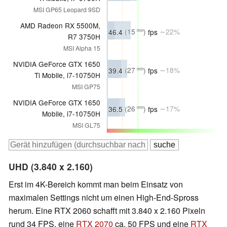
MSI GP65 Leopard 9SD
AMD Radeon RX 5500M,
46.4
(15
)
fps
∼22%
min
R7 3750H
MSI Alpha 15
NVIDIA GeForce GTX 1650
39.4
(27
)
fps
∼18%
min
Ti Mobile, i7-10750H
MSI GP75
NVIDIA GeForce GTX 1650
36.5
(26
)
fps
∼17%
min
Mobile, i7-10750H
MSI GL75
UHD (3.840 x 2.160)
Erst im 4K-Bereich kommt man beim Einsatz von
maximalen Settings nicht um einen High-End-Spross
herum. Eine RTX 2060 schafft mit 3.840 x 2.160 Pixeln
rund 34 FPS, eine
RTX 2070
ca. 50 FPS und eine
RTX