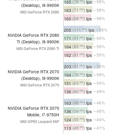
165
(78
)
fps
∼58%
min
(Desktop), i9-9900K
163
(71
)
fps
∼58%
min
MSI GeForce RTX 2080
160
(68
)
fps
∼58%
min
205
(111
)
fps
∼58%
min
NVIDIA GeForce RTX 2080
171
(91
)
fps
∼60%
min
Ti (Desktop), i9-9900K
164
(83
)
fps
∼59%
min
MSI GeForce RTX 2080 Ti
162
(81
)
fps
∼59%
min
203
(81
)
fps
∼58%
min
NVIDIA GeForce RTX 2070
164
(76
)
fps
∼58%
min
(Desktop), i9-9900K
151
(63
)
fps
∼54%
min
MSI GeForce RTX 2070
136
(60
)
fps
∼49%
min
163
(88
)
fps
∼46%
min
NVIDIA GeForce RTX 2070
136
(59
)
fps
∼48%
min
Mobile, i7-9750H
124
(55
)
fps
∼44%
min
MSI GP65 Leopard 9SF
113
(45
)
fps
∼41%
min