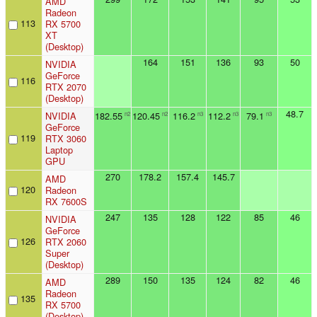
AMD
Radeon
113
RX 5700
XT
(Desktop)
164
151
136
93
50
NVIDIA
GeForce
116
RTX 2070
(Desktop)
48.7
NVIDIA
182.55
120.45
116.2
112.2
79.1
n2
n2
n3
n3
n3
GeForce
119
RTX 3060
Laptop
GPU
270
178.2
157.4
145.7
AMD
120
Radeon
RX 7600S
247
135
128
122
85
46
NVIDIA
GeForce
126
RTX 2060
Super
(Desktop)
289
150
135
124
82
46
AMD
Radeon
135
RX 5700
(Desktop)