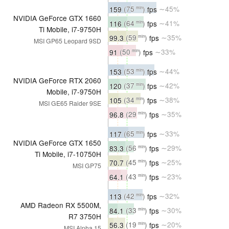
159
(75
)
fps
∼45%
min
NVIDIA GeForce GTX 1660
116
(64
)
fps
∼41%
min
Ti Mobile, i7-9750H
99.3
(59
)
fps
∼35%
min
MSI GP65 Leopard 9SD
91
(50
)
fps
∼33%
min
153
(53
)
fps
∼44%
min
NVIDIA GeForce RTX 2060
120
(37
)
fps
∼42%
min
Mobile, i7-9750H
105
(34
)
fps
∼38%
min
MSI GE65 Raider 9SE
96.8
(29
)
fps
∼35%
min
117
(65
)
fps
∼33%
min
NVIDIA GeForce GTX 1650
83.3
(56
)
fps
∼29%
min
Ti Mobile, i7-10750H
70.7
(45
)
fps
∼25%
min
MSI GP75
64.1
(43
)
fps
∼23%
min
113
(42
)
fps
∼32%
min
AMD Radeon RX 5500M,
84.1
(33
)
fps
∼30%
min
R7 3750H
56.3
(19
)
fps
∼20%
min
MSI Alpha 15