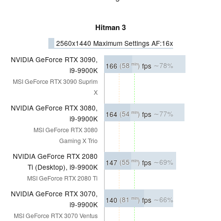
Hitman 3
2560x1440 Maximum Settings AF:16x
NVIDIA GeForce RTX 3090,
166
(58
)
fps
∼78%
min
i9-9900K
MSI GeForce RTX 3090 Suprim
X
NVIDIA GeForce RTX 3080,
164
(54
)
fps
∼77%
min
i9-9900K
MSI GeForce RTX 3080
Gaming X Trio
NVIDIA GeForce RTX 2080
147
(55
)
fps
∼69%
min
Ti (Desktop), i9-9900K
MSI GeForce RTX 2080 Ti
NVIDIA GeForce RTX 3070,
140
(81
)
fps
∼66%
min
i9-9900K
MSI GeForce RTX 3070 Ventus