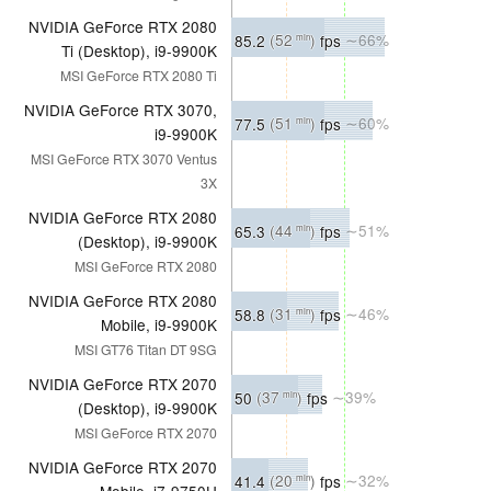
NVIDIA GeForce RTX 2080
85.2
(52
)
fps
∼66%
min
Ti (Desktop), i9-9900K
MSI GeForce RTX 2080 Ti
NVIDIA GeForce RTX 3070,
77.5
(51
)
fps
∼60%
min
i9-9900K
MSI GeForce RTX 3070 Ventus
3X
NVIDIA GeForce RTX 2080
65.3
(44
)
fps
∼51%
min
(Desktop), i9-9900K
MSI GeForce RTX 2080
NVIDIA GeForce RTX 2080
58.8
(31
)
fps
∼46%
min
Mobile, i9-9900K
MSI GT76 Titan DT 9SG
NVIDIA GeForce RTX 2070
50
(37
)
fps
∼39%
min
(Desktop), i9-9900K
MSI GeForce RTX 2070
NVIDIA GeForce RTX 2070
41.4
(20
)
fps
∼32%
min
Mobile, i7-9750H