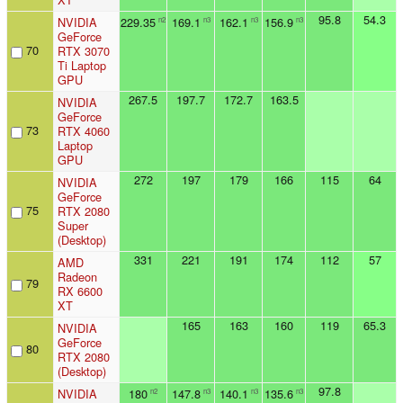
95.8
54.3
NVIDIA
229.35
169.1
162.1
156.9
n2
n3
n3
n3
GeForce
70
RTX 3070
Ti Laptop
GPU
267.5
197.7
172.7
163.5
NVIDIA
GeForce
73
RTX 4060
Laptop
GPU
272
197
179
166
115
64
NVIDIA
GeForce
75
RTX 2080
Super
(Desktop)
331
221
191
174
112
57
AMD
Radeon
79
RX 6600
XT
165
163
160
119
65.3
NVIDIA
GeForce
80
RTX 2080
(Desktop)
97.8
NVIDIA
180
147.8
140.1
135.6
n2
n3
n3
n3