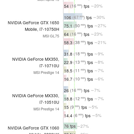
54
(16
)
fps
∼20%
min
106
(67
)
fps
∼30%
min
NVIDIA GeForce GTX 1650
75.1
(50
)
fps
∼27%
min
Mobile, i7-10750H
64
(16
)
fps
∼23%
min
MSI GL75
58.3
(38
)
fps
∼21%
min
31.8
(18
)
fps
∼9%
min
NVIDIA GeForce MX350,
22.9
(13
)
fps
∼8%
min
i7-10710U
18.5
(11
)
fps
∼7%
min
MSI Prestige 14
16.7
(10
)
fps
∼6%
min
26
(16
)
fps
∼7%
min
NVIDIA GeForce MX330,
18.8
(12
)
fps
∼7%
min
i7-10510U
15
(9
)
fps
∼5%
min
MSI Prestige 14
14.4
(6
)
fps
∼5%
min
76 fps
∼27%
NVIDIA GeForce GTX 1060