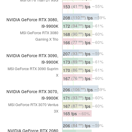
153
(41
)
fps
∼55%
min
208
(110
)
fps
∼59%
min
NVIDIA GeForce RTX 3080,
172
(94
)
fps
∼61%
i9-9900K
min
MSI GeForce RTX 3080
168
(90
)
fps
∼60%
min
Gaming X Trio
166
(77
)
fps
∼60%
min
207
(93
)
fps
∼59%
min
NVIDIA GeForce RTX 3090,
173
(89
)
fps
∼61%
i9-9900K
min
MSI GeForce RTX 3090 Suprim
170
(86
)
fps
∼61%
min
X
167
(76
)
fps
∼60%
min
206
(106
)
fps
∼59%
min
NVIDIA GeForce RTX 3070,
171
(93
)
fps
∼60%
i9-9900K
min
MSI GeForce RTX 3070 Ventus
167
(87
)
fps
∼60%
min
3X
165 fps
∼60%
206
(84
)
fps
∼59%
min
NVIDIA GeForce RTX 2080