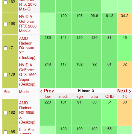
162
RTX 2070
Max-Q
120
105
96.8
61.8
34.2
NVIDIA
GeForce
168
RTX 2060
Mobile
289
141
129
120
81
45
AMD
Radeon
171
RX 5600
XT
(Desktop)
248
117
102
92
61
32
NVIDIA
GeForce
179
GTX 1660
Super
(Desktop)
< Prev
Next >
Hitman 3
Pos
Modell
low
med.
high
ultra
QHD
4K
220
101
91
83
54
30
AMD
Radeon
182
RX 5500
XT
(Desktop)
123
109
102
65
Intel Arc
185