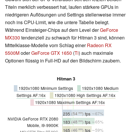
Titeln merklich verbessert hat, laufen stärkere GPUs in
niedrigeren Auflösungen und Settings stellenweise immer
noch ins CPU-Limit, wie die untere Tabelle belegt.
Während Einsteiger-Chips auf dem Level der
GeForce
MX330
tendenziell zu schwach für Hitman 3 sind, können
Mittelklasse-Modelle vom Schlag einer
Radeon RX
5500M
oder
GeForce GTX 1650
(
Ti
) auch maximale
Optionen flüssig in Full-HD auf den Bildschirm zaubern.
Hitman 3
1920x1080 Minimum Settings
1920x1080 Medium
Settings AF:16x
1920x1080 High Settings AF:16x
1920x1080 Maximum Settings AF:16x
235
(54
)
fps
∼67%
min
NVIDIA GeForce RTX 2080
183
(48
)
fps
∼65%
min
Mobile, i9-9900K
165
(46
)
fps
∼59%
min
MSI GT76 Titan DT 9SG