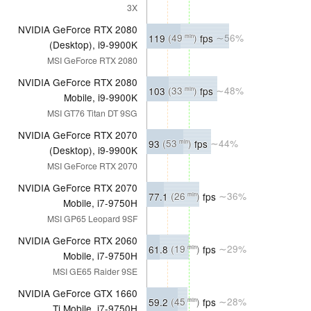
3X
NVIDIA GeForce RTX 2080
119
(49
)
fps
∼56%
min
(Desktop), i9-9900K
MSI GeForce RTX 2080
NVIDIA GeForce RTX 2080
103
(33
)
fps
∼48%
min
Mobile, i9-9900K
MSI GT76 Titan DT 9SG
NVIDIA GeForce RTX 2070
93
(53
)
fps
∼44%
min
(Desktop), i9-9900K
MSI GeForce RTX 2070
NVIDIA GeForce RTX 2070
77.1
(26
)
fps
∼36%
min
Mobile, i7-9750H
MSI GP65 Leopard 9SF
NVIDIA GeForce RTX 2060
61.8
(19
)
fps
∼29%
min
Mobile, i7-9750H
MSI GE65 Raider 9SE
NVIDIA GeForce GTX 1660
59.2
(45
)
fps
∼28%
min
Ti Mobile, i7-9750H