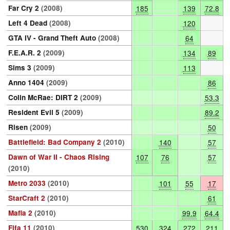
Far Cry 2
(2008)
185
139
72.8
Left 4 Dead
(2008)
120
GTA IV - Grand Theft Auto
(2008)
64
F.E.A.R. 2
(2009)
134
89
Sims 3
(2009)
113
Anno 1404
(2009)
86
Colin McRae: DIRT 2
(2009)
53.3
Resident Evil 5
(2009)
89.2
Risen
(2009)
50
Battlefield: Bad Company 2
(2010)
140
57
Dawn of War II - Chaos Rising
107
76
57
(2010)
Metro 2033
(2010)
101
55
17
StarCraft 2
(2010)
61
Mafia 2
(2010)
99.9
64.4
Fifa 11
(2010)
530
324
272
211