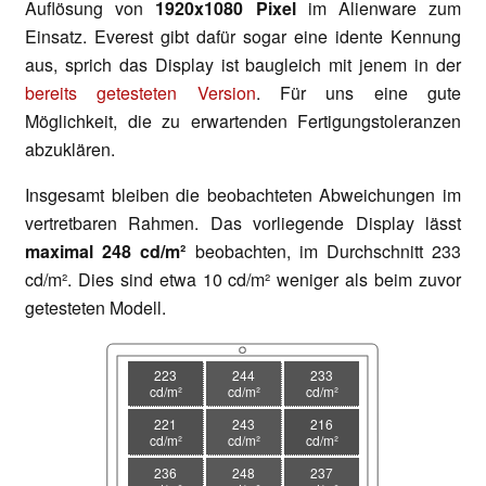
Auflösung von
1920x1080 Pixel
im Alienware zum
Einsatz. Everest gibt dafür sogar eine idente Kennung
aus, sprich das Display ist baugleich mit jenem in der
bereits getesteten Version
. Für uns eine gute
Möglichkeit, die zu erwartenden Fertigungstoleranzen
abzuklären.
Insgesamt bleiben die beobachteten Abweichungen im
vertretbaren Rahmen. Das vorliegende Display lässt
maximal 248 cd/m²
beobachten, im Durchschnitt 233
cd/m². Dies sind etwa 10 cd/m² weniger als beim zuvor
getesteten Modell.
223
244
233
cd/m²
cd/m²
cd/m²
221
243
216
cd/m²
cd/m²
cd/m²
236
248
237