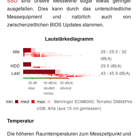
SSD
sind unsere Messwerte sogar etwas geringer
ausgefallen. Dies kann durch das unterschiedliche
Messequipment und natürlich auch von
zwischenzeitlichen BIOS Updates stammen.
Lautstärkediagramm
Idle
29 / 29.5 / 32
dB(A)
HDD
29.5 dB(A)
Last
43 / 45.9 dB(A)
30 dB
40 dB(A)
50 dB(A)
leise
deutlich
störend
hörbar
min:
, med:
, max:
Behringer ECM8000; Terratec DMX6Fire
USB; Arta (aus 15 cm gemessen)
Temperatur
Die höheren Raumtemperaturen zum Messzeitpunkt und