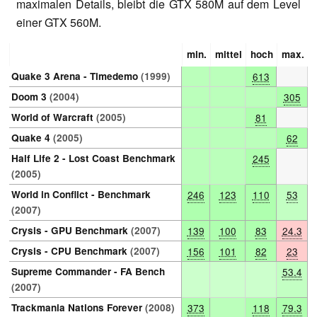
maximalen Details, bleibt die GTX 580M auf dem Level
einer GTX 560M.
min.
mittel
hoch
max.
Quake 3 Arena - Timedemo
(1999)
613
Doom 3
(2004)
305
World of Warcraft
(2005)
81
Quake 4
(2005)
62
Half Life 2 - Lost Coast Benchmark
245
(2005)
World in Conflict - Benchmark
246
123
110
53
(2007)
Crysis - GPU Benchmark
(2007)
139
100
83
24.3
Crysis - CPU Benchmark
(2007)
156
101
82
23
Supreme Commander - FA Bench
53.4
(2007)
Trackmania Nations Forever
(2008)
373
118
79.3