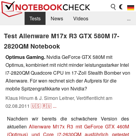
Tests
News
Videos
...
Benchmarks & Tech
Externe Tests
Test Alienware M17x R3 GTX 580M i7-
2820QM Notebook
Kaufberatung
Deals
Suche
Jobs
Optimus Gaming.
Nvidia GeForce GTX 580M mit
Forum
Optimus, kombiniert mit nicht minder leistungsstarker Intel
i7-2820QM Quadcore CPU im 17-Zoll Stealth Bomber von
Alienware. Für wen rechnet sich der Aufpreis für die
mobile Spitzengrafikkarte von Nvidia?
Klaus Hinum & J. Simon Leitner,
Veröffentlicht am
02.08.2011
🇺🇸
🇷🇺
...
Nachdem wir bereits die schwächere Version des
aktuellen
Alienware M17x R3 mit GeForce GTX 460M
(Optimus) und Core i7-2630QM ausführlich getestet