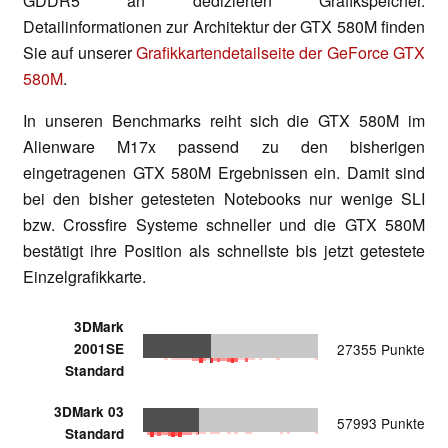
GDDR5 an dedizierten Grafikspeicher.
Detailinformationen zur Architektur der GTX 580M finden
Sie auf unserer
Grafikkartendetailseite der GeForce GTX
580M
.
In unseren Benchmarks reiht sich die GTX 580M im
Alienware M17x passend zu den bisherigen
eingetragenen GTX 580M Ergebnissen ein. Damit sind
bei den bisher getesteten Notebooks nur wenige SLI
bzw. Crossfire Systeme schneller und die GTX 580M
bestätigt ihre Position als schnellste bis jetzt getestete
Einzelgrafikkarte.
3DMark
2001SE
27355 Punkte
Standard
3DMark 03
57993 Punkte
Standard