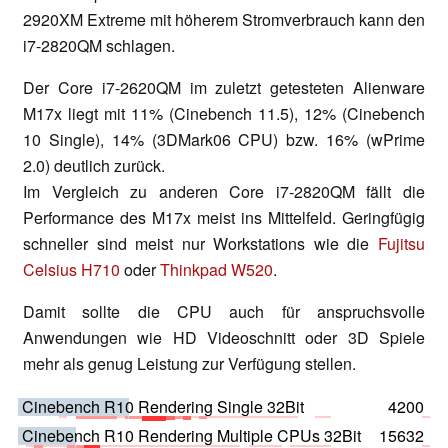
2920XM Extreme mit höherem Stromverbrauch kann den
i7-2820QM schlagen.
Der Core i7-2620QM im zuletzt getesteten Alienware
M17x liegt mit 11% (Cinebench 11.5), 12% (Cinebench
10 Single), 14% (3DMark06 CPU) bzw. 16% (wPrime
2.0) deutlich zurück.
Im Vergleich zu anderen Core i7-2820QM fällt die
Performance des M17x meist ins Mittelfeld. Geringfügig
schneller sind meist nur Workstations wie die
Fujitsu
Celsius H710
oder
Thinkpad W520
.
Damit sollte die CPU auch für anspruchsvolle
Anwendungen wie HD Videoschnitt oder 3D Spiele
mehr als genug Leistung zur Verfügung stellen.
Cinebench R10 Rendering Single 32Bit
4200
Cinebench R10 Rendering Multiple CPUs 32Bit
15632