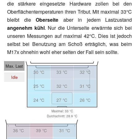
die stärkere eingesetzte Hardware zollen bei den
Oberflächentemperaturen ihren Tribut. Mit maximal 33°C
bleibt die
Oberseite
aber in jedem Lastzustand
angenehm kühl
. Nur die Unterseite erwärmte sich bei
unseren Messungen auf maximal 42°C. Dies ist jedoch
selbst bei Benutzung am Schoß erträglich, was beim
M17x ohnehin wohl eher selten der Fall sein sollte.
Max. Last
30 °C
33 °C
32 °C
Idle
25 °C
32 °C
31 °C
24 °C
27 °C
26 °C
Maximal: 33 °C
Durchschnitt: 28.9 °C
36 °C
39 °C
31 °C