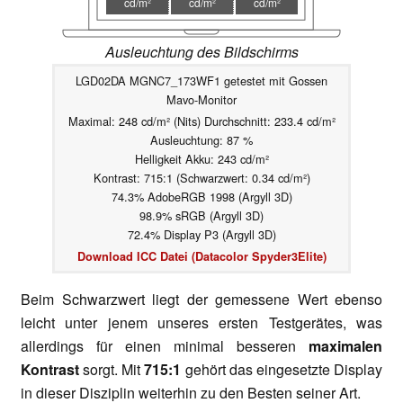
cd/m²
cd/m²
cd/m²
Ausleuchtung des Bildschirms
LGD02DA MGNC7_173WF1 getestet mit Gossen
Mavo-Monitor
Maximal: 248 cd/m² (Nits) Durchschnitt: 233.4 cd/m²
Ausleuchtung: 87 %
Helligkeit Akku: 243 cd/m²
Kontrast: 715:1 (Schwarzwert: 0.34 cd/m²)
74.3% AdobeRGB 1998 (Argyll 3D)
98.9% sRGB (Argyll 3D)
72.4% Display P3 (Argyll 3D)
Download ICC Datei (Datacolor Spyder3Elite)
Beim Schwarzwert liegt der gemessene Wert ebenso
leicht unter jenem unseres ersten Testgerätes, was
allerdings für einen minimal besseren
maximalen
Kontrast
sorgt. Mit
715:1
gehört das eingesetzte Display
in dieser Disziplin weiterhin zu den Besten seiner Art.