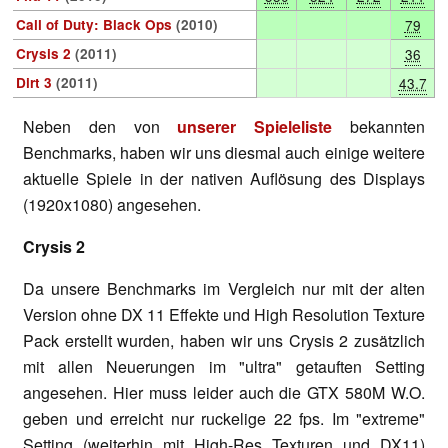
Call of Duty: Black Ops
(2010)
79
Crysis 2
(2011)
36
Dirt 3
(2011)
43.7
Neben den von
unserer Spieleliste
bekannten
Benchmarks, haben wir uns diesmal auch einige weitere
aktuelle Spiele in der nativen Auflösung des Displays
(1920x1080) angesehen.
Crysis 2
Da unsere Benchmarks im Vergleich nur mit der alten
Version ohne DX 11 Effekte und High Resolution Texture
Pack erstellt wurden, haben wir uns Crysis 2 zusätzlich
mit allen Neuerungen im "ultra" getauften Setting
angesehen. Hier muss leider auch die GTX 580M W.O.
geben und erreicht nur ruckelige 22 fps. Im "extreme"
Setting (weiterhin mit High-Res Texturen und DX11)