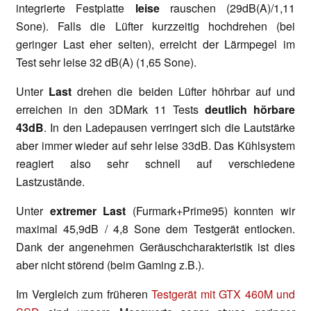
integrierte Festplatte
leise
rauschen (29dB(A)/1,11
Sone). Falls die Lüfter kurzzeitig hochdrehen (bei
geringer Last eher selten), erreicht der Lärmpegel im
Test sehr leise 32 dB(A) (1,65 Sone).
Unter
Last
drehen die beiden Lüfter höhrbar auf und
erreichen in den 3DMark 11 Tests
deutlich
hörbare
43dB
. In den Ladepausen verringert sich die Lautstärke
aber immer wieder auf sehr leise 33dB. Das Kühlsystem
reagiert also sehr schnell auf verschiedene
Lastzustände.
Unter
extremer Last
(Furmark+Prime95) konnten wir
maximal 45,9dB / 4,8 Sone dem Testgerät entlocken.
Dank der angenehmen Geräuschcharakteristik ist dies
aber nicht störend (beim Gaming z.B.).
Im Vergleich zum früheren
Testgerät mit GTX 460M und