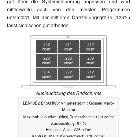
gut über die Systemsteuerung anpassen und wird
mittlerweile auch von den meisten Programmen
unterstützt. Mit der mittleren Darstellungsgröße (125%)
lässt sich schon gut arbeiten.
206
211
212
cd/m²
cd/m²
cd/m²
220
236
208
cd/m²
cd/m²
cd/m²
234
222
212
cd/m²
cd/m²
cd/m²
Ausleuchtung des Bildschirms
LEN40B2 B156HW01V4 getestet mit Gossen Mavo-
Monitor
Maximal: 236 cd/m² (Nits) Durchschnitt: 217.9 cd/m²
Ausleuchtung: 87 %
Helligkeit Akku: 236 cd/m²
Kontrast: 656:1 (Schwarzwert: 0.36 cd/m²)