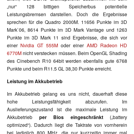
„nur“ 128 bittigen Speicherbus potentielle
Leistungsbremsen darstellen. Doch die Ergebnisse
sprechen für die Quadro 2000M. 11656 Punkte im 3D
Mark`06, 8614 Punkte im 3D Mark Vantage und 1263
Punkte im 3D Mark 11 sind Ergebnisse, die sich vor
einer
Nvidia GT 555M
oder einer
AMD Radeon HD
6770M
nicht verstecken müssen. Beim OpenGL Shading
des Cinebench R10 64bit werden ebenfalls gute 6768
Punkte und beim R11.5 GL 38,30 Punkte erreicht.
Leistung im Akkubetrieb
Im Akkubetrieb gelang es uns nicht, dauerhaft diese
hohe Leistungsfähigkeit abzurufen. Im
Auslieferungszustand ist die maximale Leistung im
Akkubetrieb
per Bios eingeschränkt
(„battery
optimized“). Dadurch liegt die Taktrate von vornherein
bei lediglich 800 MHz, die nur kurzzeitig immer mal