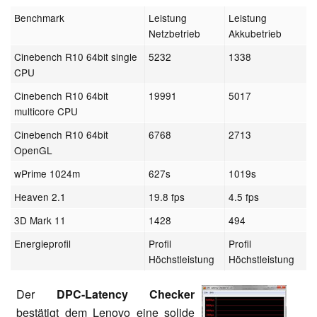
Benchmark
Leistung
Leistung
Netzbetrieb
Akkubetrieb
Cinebench R10 64bit single
5232
1338
CPU
Cinebench R10 64bit
19991
5017
multicore CPU
Cinebench R10 64bit
6768
2713
OpenGL
wPrime 1024m
627s
1019s
Heaven 2.1
19.8 fps
4.5 fps
3D Mark 11
1428
494
Energieprofil
Profil
Profil
Höchstleistung
Höchstleistung
Der
DPC-Latency Checker
bestätigt dem Lenovo eine solide