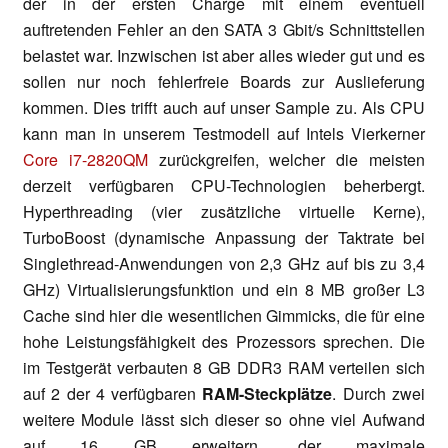
der in der ersten Charge mit einem eventuell
auftretenden Fehler an den SATA 3 Gbit/s Schnittstellen
belastet war. Inzwischen ist aber alles wieder gut und es
sollen nur noch fehlerfreie Boards zur Auslieferung
kommen. Dies trifft auch auf unser Sample zu. Als CPU
kann man in unserem Testmodell auf Intels Vierkerner
Core i7-2820QM
zurückgreifen, welcher die meisten
derzeit verfügbaren CPU-Technologien beherbergt.
Hyperthreading (vier zusätzliche virtuelle Kerne),
TurboBoost (dynamische Anpassung der Taktrate bei
Singlethread-Anwendungen von 2,3 GHz auf bis zu 3,4
GHz) Virtualisierungsfunktion und ein 8 MB großer L3
Cache sind hier die wesentlichen Gimmicks, die für eine
hohe Leistungsfähigkeit des Prozessors sprechen. Die
im Testgerät verbauten 8 GB DDR3 RAM verteilen sich
auf 2 der 4 verfügbaren
RAM-Steckplätze
. Durch zwei
weitere Module lässt sich dieser so ohne viel Aufwand
auf 16 GB erweitern, der maximale