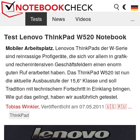
Tests
News
Videos
...
Benchmarks & Tech
Externe Tests
Test Lenovo ThinkPad W520 Notebook
Kaufberatung
Deals
Suche
Jobs
Mobiler Arbeitsplatz.
Lenovos ThinkPads der W-Serie
sind reinrassige Profigeräte, die sich vor allem in grafik-
Forum
und rechenintensiven Geschäftsfeldern einen enorm
guten Ruf erarbeitet haben. Das ThinkPad W520 ist nun
die aktuelle Ausbaustufe der 15,6“ Klasse und soll
Tradition mit technischem Fortschritt in Einklang bringen.
Wie gut das gelingt, haben wir ausführlich getestet.
Tobias Winkler
,
Veröffentlicht am
07.05.2011
🇺🇸
🇷🇺
...
ThinkPad