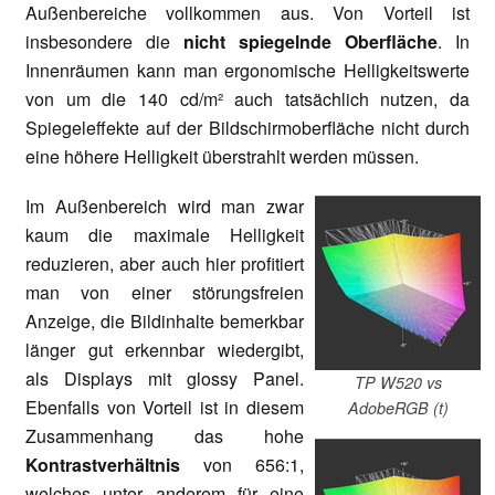
Außenbereiche vollkommen aus. Von Vorteil ist
insbesondere die
nicht spiegelnde Oberfläche
. In
Innenräumen kann man ergonomische Helligkeitswerte
von um die 140 cd/m² auch tatsächlich nutzen, da
Spiegeleffekte auf der Bildschirmoberfläche nicht durch
eine höhere Helligkeit überstrahlt werden müssen.
Im Außenbereich wird man zwar
kaum die maximale Helligkeit
reduzieren, aber auch hier profitiert
man von einer störungsfreien
Anzeige, die Bildinhalte bemerkbar
länger gut erkennbar wiedergibt,
als Displays mit glossy Panel.
TP W520 vs
Ebenfalls von Vorteil ist in diesem
AdobeRGB (t)
Zusammenhang das hohe
Kontrastverhältnis
von 656:1,
welches unter anderem für eine