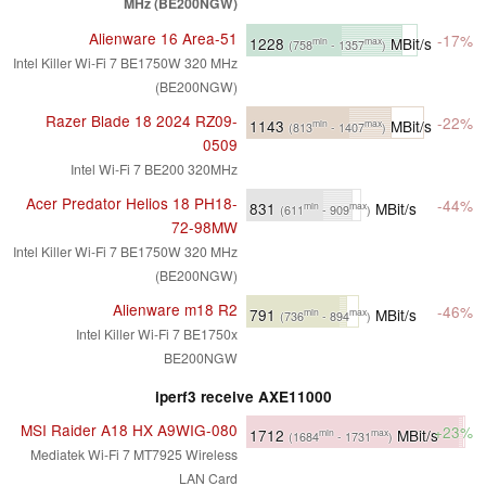
MHz (BE200NGW)
Alienware 16 Area-51
-17%
1228
MBit/s
min
max
(758
- 1357
)
Intel Killer Wi-Fi 7 BE1750W 320 MHz
(BE200NGW)
Razer Blade 18 2024 RZ09-
-22%
1143
MBit/s
min
max
(813
- 1407
)
0509
Intel Wi-Fi 7 BE200 320MHz
Acer Predator Helios 18 PH18-
-44%
831
MBit/s
min
max
(611
- 909
)
72-98MW
Intel Killer Wi-Fi 7 BE1750W 320 MHz
(BE200NGW)
Alienware m18 R2
-46%
791
MBit/s
min
max
(736
- 894
)
Intel Killer Wi-Fi 7 BE1750x
BE200NGW
iperf3 receive AXE11000
MSI Raider A18 HX A9WIG-080
+23%
1712
MBit/s
min
max
(1684
- 1731
)
Mediatek Wi-Fi 7 MT7925 Wireless
LAN Card