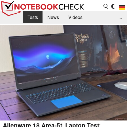
Tests
News
Videos
...
Benchmarks & Tech
Externe Tests
Kaufberatung
Deals
Suche
Jobs
Forum
Alienware 18 Area-51 Laptop Test: