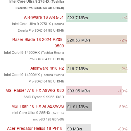
Intel Core Ultra 9 275HX
(Toshiba
Exceria Pro SDXC 64 GB UHS-II)
Alienware 16 Area-51
223.7
MB/s
-1%
Intel Core Ultra 9 275HX
(Toshiba
Exceria Pro SDXC 64 GB UHS-II)
Razer Blade 18 2024 RZ09-
220.56
MB/s
-2%
0509
Intel Core i9-14900HX
(Toshiba Exceria
Pro SDXC 64 GB UHS-II)
Alienware m18 R2
219.7
MB/s
-2%
Intel Core i9-14900HX
(Toshiba Exceria
Pro SDXC 64 GB UHS-II)
MSI Raider A18 HX A9WIG-080
203.05
MB/s
-10%
AMD Ryzen 9 9955HX3D
MSI Titan 18 HX AI A2XWJG
91.91
MB/s
-59%
Intel Core Ultra 9 285HX
(AV PRO
microSD 128 GB V60)
Acer Predator Helios 18 PH18-
90
MB/s
-60%