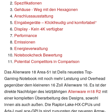
Spezifikationen
Gehäuse - Weg mit den Hexagonen
Anschlussausstattung
Eingabegeräte – Klickfreudig und komfortabel“
Display - Kein 4K verfügbar
Performance
Emissionen
Energieverwaltung
Notebookcheck Bewertung
Potential Competitors in Comparison
Das Alienware 18 Area-51 ist Dells neuestes Top-
Gaming-Notebook mit noch mehr Leistung und Overhead
gegenüber dem kleineren 16 Zoll Alienware 16. Es ist der
direkte Nachfolger des letztjährigen
Alienware m18 R2
mit
einer kompletten Überarbeitung des Designs, sowohl
innen als auch außen. Die Raptor-Lake-HX-CPUs und
Ada-LoveLace-GPUs sind zugunsten der neueren Arrow-