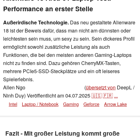
Performance an erster Stelle
Außerirdische Technologie.
Das neu gestaltete Alienware
18 ist der Beweis dafür, dass man nicht am dünnsten oder
leichtesten sein muss, um sexy zu sein. Sein dickeres Profil
ermöglicht sowohl zusätzliche Leistung als auch
Funktionen, die bei den meisten anderen Gaming-Laptops
nicht zu finden sind. Dazu gehören CherryMX-Tasten,
mehrere PCIe5-SSD-Steckplätze und ein oft leiseres
Spielerlebnis.
Allen Ngo
(
übersetzt von
DeepL /
,
👁
Allen Ngo
,
✓
Stefanie Voigt
Ninh Duy)
Veröffentlicht am
04.07.2025
🇺🇸
🇫🇷
...
Intel
Laptop / Notebook
Gaming
Geforce
Arrow Lake
Fazit - Mit großer Leistung kommt große