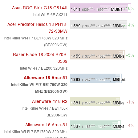
Asus ROG Strix G18 G814JI
+16%
1611
MBit/s
min
max
(839
- 1699
)
Intel Wi-Fi 6E AX211
Acer Predator Helios 18 PH18-
+14%
1589
MBit/s
min
max
(1385
- 1671
)
72-98MW
Intel Killer Wi-Fi 7 BE1750W 320 MHz
(BE200NGW)
Razer Blade 18 2024 RZ09-
+5%
1459
MBit/s
min
max
(1375
- 1525
)
0509
Intel Wi-Fi 7 BE200 320MHz
Alienware 18 Area-51
1393
MBit/s
min
max
(1267
- 1440
)
Intel Killer Wi-Fi 7 BE1750W 320
MHz (BE200NGW)
Alienware m18 R2
-1%
1381
MBit/s
min
max
(1277
- 1427
)
Intel Killer Wi-Fi 7 BE1750x
BE200NGW
Alienware 16 Area-51
-4%
1337
MBit/s
min
max
(1183
- 1415
)
Intel Killer Wi-Fi 7 BE1750W 320 MHz