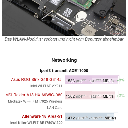
Das WLAN-Modul ist verlötet und nicht vom Benutzer abnehmbar
Networking
iperf3 transmit AXE11000
Asus ROG Strix G18 G814JI
+8%
1586
MBit/s
min
max
(803
- 1641
)
Intel Wi-Fi 6E AX211
MSI Raider A18 HX A9WIG-080
+2%
1502
MBit/s
min
max
(808
- 1622
)
Mediatek Wi-Fi 7 MT7925 Wireless
LAN Card
Alienware 18 Area-51
1472
MBit/s
min
max
(1259
- 1593
)
Intel Killer Wi-Fi 7 BE1750W 320