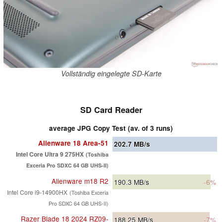
Vollständig eingelegte SD-Karte
SD Card Reader
average JPG Copy Test (av. of 3 runs)
Alienware 18 Area-51
202.7
MB/s
Intel Core Ultra 9 275HX
(Toshiba
Exceria Pro SDXC 64 GB UHS-II)
Alienware m18 R2
190.3
MB/s
-6%
Intel Core i9-14900HX
(Toshiba Exceria
Pro SDXC 64 GB UHS-II)
Razer Blade 18 2024 RZ09-
188.25
MB/s
-7%