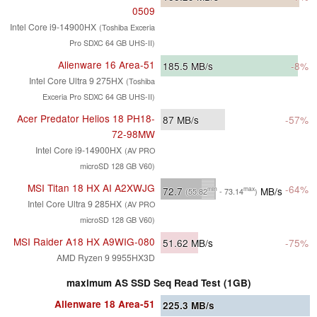
0509
Intel Core i9-14900HX
(Toshiba Exceria
Pro SDXC 64 GB UHS-II)
Alienware 16 Area-51
185.5
MB/s
-8%
Intel Core Ultra 9 275HX
(Toshiba
Exceria Pro SDXC 64 GB UHS-II)
Acer Predator Helios 18 PH18-
87
MB/s
-57%
72-98MW
Intel Core i9-14900HX
(AV PRO
microSD 128 GB V60)
MSI Titan 18 HX AI A2XWJG
-64%
72.7
MB/s
min
max
(55.82
- 73.14
)
Intel Core Ultra 9 285HX
(AV PRO
microSD 128 GB V60)
MSI Raider A18 HX A9WIG-080
51.62
MB/s
-75%
AMD Ryzen 9 9955HX3D
maximum AS SSD Seq Read Test (1GB)
Alienware 18 Area-51
225.3
MB/s