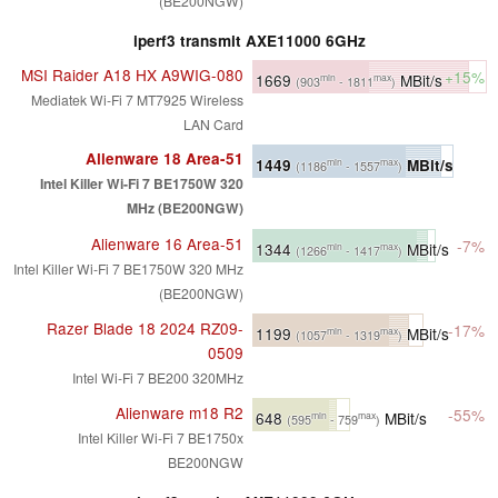
(BE200NGW)
iperf3 transmit AXE11000 6GHz
MSI Raider A18 HX A9WIG-080
+15%
1669
MBit/s
min
max
(903
- 1811
)
Mediatek Wi-Fi 7 MT7925 Wireless
LAN Card
Alienware 18 Area-51
1449
MBit/s
min
max
(1186
- 1557
)
Intel Killer Wi-Fi 7 BE1750W 320
MHz (BE200NGW)
Alienware 16 Area-51
-7%
1344
MBit/s
min
max
(1266
- 1417
)
Intel Killer Wi-Fi 7 BE1750W 320 MHz
(BE200NGW)
Razer Blade 18 2024 RZ09-
-17%
1199
MBit/s
min
max
(1057
- 1319
)
0509
Intel Wi-Fi 7 BE200 320MHz
Alienware m18 R2
-55%
648
MBit/s
min
max
(595
- 759
)
Intel Killer Wi-Fi 7 BE1750x
BE200NGW