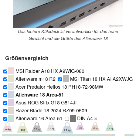
Das hintere Kühldeck ist verantwortlich für das hohe
Gewicht und die Größe des Alienware 18
Größenvergleich
MSI Raider A18 HX A9WIG-080
Alienware m18 R2
MSI Titan 18 HX AI A2XWJG
Acer Predator Helios 18 PH18-72-98MW
Alienware 18 Area-51
Asus ROG Strix G18 G814JI
Razer Blade 18 2024 RZ09-0509
Alienware 16 Area-51
DIN A4
❌
3 kg
3.1 kg
3.3 kg
3.3 kg
3.6 kg
3.6 kg
4 kg
4.2 kg