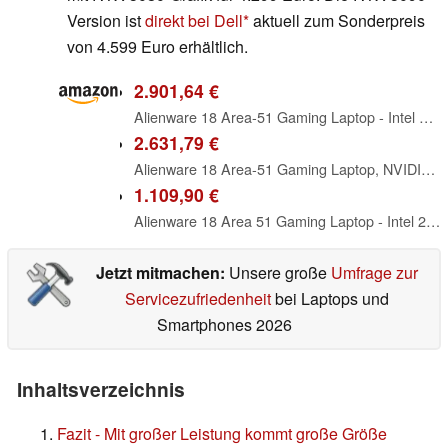
Version ist
direkt bei Dell
aktuell zum Sonderpreis
von 4.599 Euro erhältlich.
2.901,64 €
Alienware 18 Area-51 Gaming Laptop - Intel Ultra 9 275HX (24-Core, Up to 5.4GHz), RTX 5080 GDDR7, 16 Zoll 2.5K QHD+ 300Hz, 32GB DDR5, 1TB SSD, Backlit KB, w/DVD Drive, Win 11 Pro, Office Lifetime
2.631,79 €
Alienware 18 Area-51 Gaming Laptop, NVIDIA GeForce RTX 5080, 18 Zoll QHD+ 300Hz Display, Intel Ultra 9 275HX, mit Office & externem DVD-Laufwerk, Backlit KB, Win 11 Pro, Wi-Fi 7, 64GB RAM, 2TB SSD
1.109,90 €
Alienware 18 Area 51 Gaming Laptop - Intel 24-Core Ultra 9 275HX CPU, NVIDIA RTX 5080 16GB GDDR7, 18 Zoll WQXGA 300Hz Display, 64GB DDR5, 8TB SSD, Win 11 Pro, Tastatur mit
Jetzt mitmachen:
Unsere große
Umfrage zur
Servicezufriedenheit
bei Laptops und
Smartphones 2026
Inhaltsverzeichnis
Fazit - Mit großer Leistung kommt große Größe