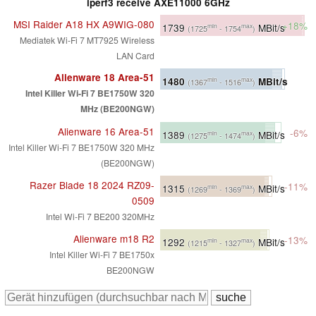
iperf3 receive AXE11000 6GHz
MSI Raider A18 HX A9WIG-080
+18%
1739
MBit/s
min
max
(1725
- 1754
)
Mediatek Wi-Fi 7 MT7925 Wireless
LAN Card
Alienware 18 Area-51
1480
MBit/s
min
max
(1367
- 1516
)
Intel Killer Wi-Fi 7 BE1750W 320
MHz (BE200NGW)
Alienware 16 Area-51
-6%
1389
MBit/s
min
max
(1275
- 1474
)
Intel Killer Wi-Fi 7 BE1750W 320 MHz
(BE200NGW)
Razer Blade 18 2024 RZ09-
-11%
1315
MBit/s
min
max
(1269
- 1369
)
0509
Intel Wi-Fi 7 BE200 320MHz
Alienware m18 R2
-13%
1292
MBit/s
min
max
(1215
- 1327
)
Intel Killer Wi-Fi 7 BE1750x
BE200NGW